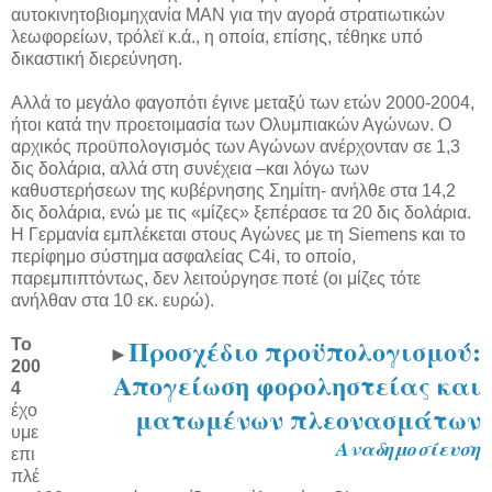
αυτοκινητοβιομηχανία MAN για την αγορά στρατιωτικών
λεωφορείων, τρόλεϊ κ.ά., η οποία, επίσης, τέθηκε υπό
δικαστική διερεύνηση.
Αλλά το μεγάλο φαγοπότι έγινε μεταξύ των ετών 2000-2004,
ήτοι κατά την προετοιμασία των Ολυμπιακών Αγώνων. Ο
αρχικός προϋπολογισμός των Αγώνων ανέρχονταν σε 1,3
δις δολάρια, αλλά στη συνέχεια –και λόγω των
καθυστερήσεων της κυβέρνησης Σημίτη- ανήλθε στα 14,2
δις δολάρια, ενώ με τις «μίζες» ξεπέρασε τα 20 δις δολάρια.
Η Γερμανία εμπλέκεται στους Αγώνες με τη Siemens και το
περίφημο σύστημα ασφαλείας C4i, το οποίο,
παρεμπιπτόντως, δεν λειτούργησε ποτέ (οι μίζες τότε
ανήλθαν στα 10 εκ. ευρώ).
Προσχέδιο προϋπολογισμού:
Το
►
200
Απογείωση φοροληστείας και
4
ματωμένων πλεονασμάτων
έχο
υμε
Αναδημοσίευση
επι
πλέ