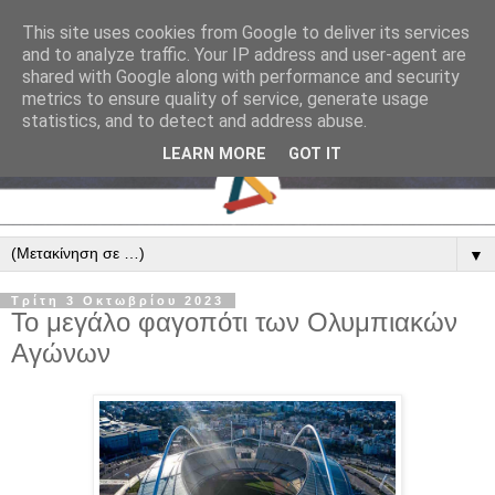
This site uses cookies from Google to deliver its services
and to analyze traffic. Your IP address and user-agent are
shared with Google along with performance and security
metrics to ensure quality of service, generate usage
statistics, and to detect and address abuse.
LEARN MORE
GOT IT
▼
Τρίτη 3 Οκτωβρίου 2023
Το μεγάλο φαγοπότι των Ολυμπιακών
Αγώνων