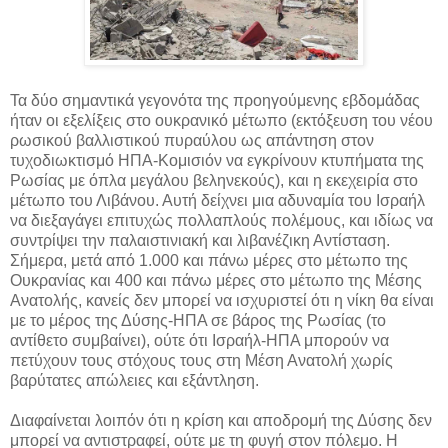
Τα δύο σημαντικά γεγονότα της προηγούμενης εβδομάδας
ήταν οι εξελίξεις στο ουκρανικό μέτωπο (εκτόξευση του νέου
ρωσικού βαλλιστικού πυραύλου ως απάντηση στον
τυχοδιωκτισμό ΗΠΑ-Κομισιόν να εγκρίνουν κτυπήματα της
Ρωσίας με όπλα μεγάλου βεληνεκούς), και η εκεχειρία στο
μέτωπο του Λιβάνου. Αυτή δείχνει μια αδυναμία του Ισραήλ
να διεξαγάγει επιτυχώς πολλαπλούς πολέμους, και ιδίως να
συντρίψει την παλαιστινιακή και λιβανέζικη Αντίσταση.
Σήμερα, μετά από 1.000 και πάνω μέρες στο μέτωπο της
Ουκρανίας και 400 και πάνω μέρες στο μέτωπο της Μέσης
Ανατολής, κανείς δεν μπορεί να ισχυριστεί ότι η νίκη θα είναι
με το μέρος της Δύσης-ΗΠΑ σε βάρος της Ρωσίας (το
αντίθετο συμβαίνει), ούτε ότι Ισραήλ-ΗΠΑ μπορούν να
πετύχουν τους στόχους τους στη Μέση Ανατολή χωρίς
βαρύτατες απώλειες και εξάντληση.
Διαφαίνεται λοιπόν ότι η κρίση και αποδρομή της Δύσης δεν
μπορεί να αντιστραφεί, ούτε με τη φυγή στον πόλεμο. Η