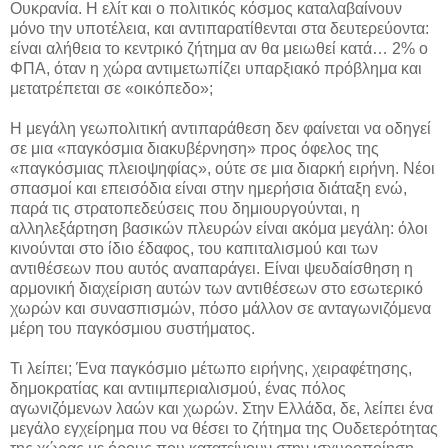
Ουκρανία. Η ελίτ και ο πολιτικός κόσμος καταλαβαίνουν
μόνο την υποτέλεια, και αντιπαρατίθενται στα δευτερεύοντα:
είναι αλήθεια το κεντρικό ζήτημα αν θα μειωθεί κατά… 2% ο
ΦΠΑ, όταν η χώρα αντιμετωπίζει υπαρξιακό πρόβλημα και
μετατρέπεται σε «οικόπεδο»;
Η μεγάλη γεωπολιτική αντιπαράθεση δεν φαίνεται να οδηγεί
σε μια «παγκόσμια διακυβέρνηση» προς όφελος της
«παγκόσμιας πλειοψηφίας», ούτε σε μια διαρκή ειρήνη. Νέοι
σπασμοί και επεισόδια είναι στην ημερήσια διάταξη ενώ,
παρά τις στρατοπεδεύσεις που δημιουργούνται, η
αλληλεξάρτηση βασικών πλευρών είναι ακόμα μεγάλη: όλοι
κινούνται στο ίδιο έδαφος, του καπιταλισμού και των
αντιθέσεων που αυτός αναπαράγει. Είναι ψευδαίσθηση η
αρμονική διαχείριση αυτών των αντιθέσεων στο εσωτερικό
χωρών και συνασπισμών, πόσο μάλλον σε ανταγωνιζόμενα
μέρη του παγκόσμιου συστήματος.
Τι λείπει; Ένα παγκόσμιο μέτωπο ειρήνης, χειραφέτησης,
δημοκρατίας και αντιιμπεριαλισμού, ένας πόλος
αγωνιζόμενων λαών και χωρών. Στην Ελλάδα, δε, λείπει ένα
μεγάλο εγχείρημα που να θέσει το ζήτημα της Ουδετερότητας