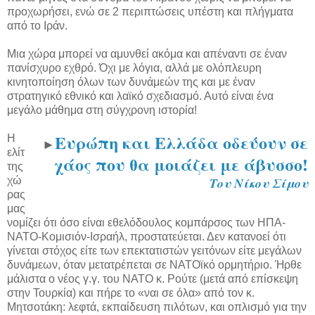
προχωρήσει, ενώ σε 2 περιπτώσεις υπέστη και πλήγματα
από το Ιράν.
Μια χώρα μπορεί να αμυνθεί ακόμα και απέναντι σε έναν
πανίσχυρο εχθρό. Όχι με λόγια, αλλά με ολόπλευρη
κινητοποίηση όλων των δυνάμεών της και με έναν
στρατηγικό εθνικό και λαϊκό σχεδιασμό. Αυτό είναι ένα
μεγάλο μάθημα στη σύγχρονη ιστορία!
Ευρώπη και Ελλάδα οδεύουν σε
Η
►
ελίτ
χάος που θα μοιάζει με άβυσσο!
της
χώ
Του Νίκου Σίμου
ρας
μας
νομίζει ότι όσο είναι εθελόδουλος κομπάρσος των ΗΠΑ-
ΝΑΤΟ-Κομισιόν-Ισραήλ, προστατεύεται. Δεν κατανοεί ότι
γίνεται στόχος είτε των επεκτατιστών γειτόνων είτε μεγάλων
δυνάμεων, όταν μετατρέπεται σε ΝΑΤΟϊκό ορμητήριο. Ήρθε
μάλιστα ο νέος γ.γ. του ΝΑΤΟ κ. Ρούτε (μετά από επίσκεψη
στην Τουρκία) και πήρε το «ναι σε όλα» από τον κ.
Μητσοτάκη: λεφτά, εκπαίδευση πιλότων, και οπλισμό για την