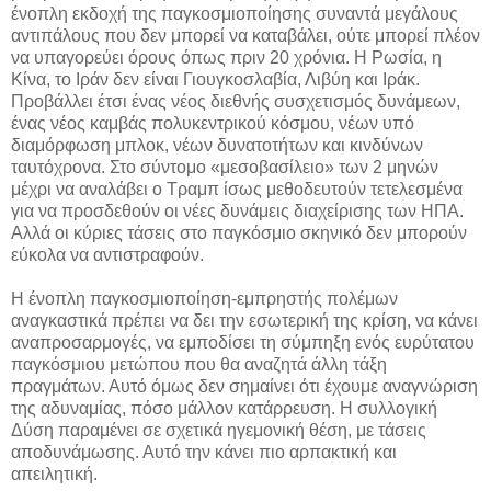
ένοπλη εκδοχή της παγκοσμιοποίησης συναντά μεγάλους
αντιπάλους που δεν μπορεί να καταβάλει, ούτε μπορεί πλέον
να υπαγορεύει όρους όπως πριν 20 χρόνια. Η Ρωσία, η
Κίνα, το Ιράν δεν είναι Γιουγκοσλαβία, Λιβύη και Ιράκ.
Προβάλλει έτσι ένας νέος διεθνής συσχετισμός δυνάμεων,
ένας νέος καμβάς πολυκεντρικού κόσμου, νέων υπό
διαμόρφωση μπλοκ, νέων δυνατοτήτων και κινδύνων
ταυτόχρονα. Στο σύντομο «μεσοβασίλειο» των 2 μηνών
μέχρι να αναλάβει ο Τραμπ ίσως μεθοδευτούν τετελεσμένα
για να προσδεθούν οι νέες δυνάμεις διαχείρισης των ΗΠΑ.
Αλλά οι κύριες τάσεις στο παγκόσμιο σκηνικό δεν μπορούν
εύκολα να αντιστραφούν.
Η ένοπλη παγκοσμιοποίηση-εμπρηστής πολέμων
αναγκαστικά πρέπει να δει την εσωτερική της κρίση, να κάνει
αναπροσαρμογές, να εμποδίσει τη σύμπηξη ενός ευρύτατου
παγκόσμιου μετώπου που θα αναζητά άλλη τάξη
πραγμάτων. Αυτό όμως δεν σημαίνει ότι έχουμε αναγνώριση
της αδυναμίας, πόσο μάλλον κατάρρευση. Η συλλογική
Δύση παραμένει σε σχετικά ηγεμονική θέση, με τάσεις
αποδυνάμωσης. Αυτό την κάνει πιο αρπακτική και
απειλητική.