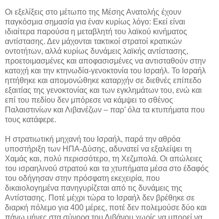
Οι εξελίξεις στο μέτωπο της Μέσης Ανατολής έχουν
παγκόσμια σημασία για έναν κυρίως λόγο: Εκεί είναι
ιδιαίτερα παρούσα η μεταβλητή του λαϊκού κινήματος
αντίστασης. Δεν μάχονται τακτικοί στρατοί κρατικών
οντοτήτων, αλλά κυρίως δυνάμεις λαϊκής αντίστασης,
προετοιμασμένες και αποφασισμένες να αντισταθούν στην
κατοχή και την κτηνωδία-γενοκτονία του Ισραήλ. Το Ισραήλ
ηττήθηκε και απομονώθηκε καταρχήν σε διεθνές επίπεδο
εξαιτίας της γενοκτονίας και των εγκλημάτων του, ενώ και
επί του πεδίου δεν μπόρεσε να κάμψει το σθένος
Παλαιστινίων και Λιβανέζων – παρ’ όλα τα κτυπήματα που
τους κατάφερε.
Η στρατιωτική μηχανή του Ισραήλ, παρά την αθρόα
υποστήριξη των ΗΠΑ-Δύσης, αδυνατεί να εξαλείψει τη
Χαμάς και, πολύ περισσότερο, τη Χεζμπολά. Οι απώλειες
του ισραηλινού στρατού και τα χτυπήματα μέσα στο έδαφός
του οδήγησαν στην πρόσφατη εκεχειρία, που
δικαιολογημένα πανηγυρίζεται από τις δυνάμεις της
Αντίστασης. Ποτέ μέχρι τώρα το Ισραήλ δεν βρέθηκε σε
διαρκή πόλεμο για 400 μέρες, ποτέ δεν πολεμούσε δύο και
πάνω μήνες στα σύνορα του Λιβάνου χωρίς να μπορεί να