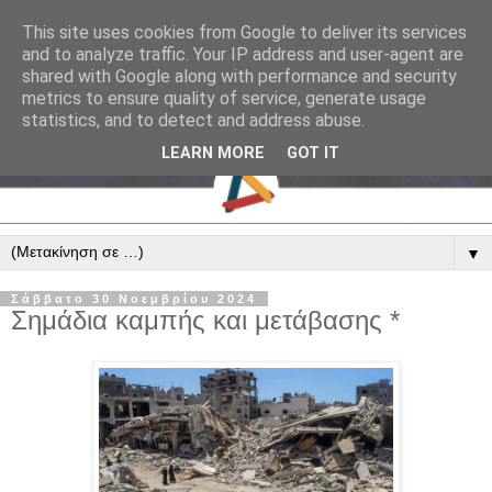
This site uses cookies from Google to deliver its services
and to analyze traffic. Your IP address and user-agent are
shared with Google along with performance and security
metrics to ensure quality of service, generate usage
statistics, and to detect and address abuse.
LEARN MORE
GOT IT
▼
Σάββατο 30 Νοεμβρίου 2024
Σημάδια καμπής και μετάβασης *