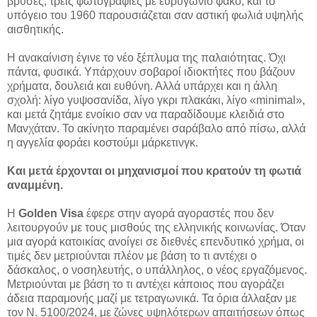
βρύσες, τρεις φωτογραφίες με ευρυγώνιο φακό, και το
υπόγειο του 1960 παρουσιάζεται σαν αστική φωλιά υψηλής
αισθητικής.
Η ανακαίνιση έγινε το νέο ξέπλυμα της παλαιότητας. Όχι
πάντα, φυσικά. Υπάρχουν σοβαροί ιδιοκτήτες που βάζουν
χρήματα, δουλειά και ευθύνη. Αλλά υπάρχει και η άλλη
σχολή: λίγο γυψοσανίδα, λίγο γκρι πλακάκι, λίγο «minimal»,
και μετά ζητάμε ενοίκιο σαν να παραδίδουμε κλειδιά στο
Μανχάταν. Το ακίνητο παραμένει σαράβαλο από πίσω, αλλά
η αγγελία φοράει κοστούμι μάρκετινγκ.
Και μετά έρχονται οι μηχανισμοί που κρατούν τη φωτιά
αναμμένη.
Η
Golden Visa
έφερε στην αγορά αγοραστές που δεν
λειτουργούν με τους μισθούς της ελληνικής κοινωνίας. Όταν
μια αγορά κατοικίας ανοίγει σε διεθνές επενδυτικό χρήμα, οι
τιμές δεν μετριούνται πλέον με βάση το τι αντέχει ο
δάσκαλος, ο νοσηλευτής, ο υπάλληλος, ο νέος εργαζόμενος.
Μετριούνται με βάση το τι αντέχει κάποιος που αγοράζει
άδεια παραμονής μαζί με τετραγωνικά. Τα όρια άλλαξαν με
τον Ν. 5100/2024, με ζώνες υψηλότερων απαιτήσεων όπως