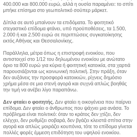
400.000 και 800.000 ευρώ, αλλά η ουσία παραμένει: το σπίτι
μπήκε επίσημα στο γεωπολιτικό σούπερ μάρκετ.
Δίπλα σε αυτό μπαίνουν τα επιδόματα. Το φοιτητικό
στεγαστικό επίδομα φτάνει, υπό προϋποθέσεις, τα 1.500,
2.000 ή και 2.500 ευρώ σε περιπτώσεις συγκατοίκησης
εκτός Αθήνας και Θεσσαλονίκης.
Παράλληλα, μέτρα όπως η επιστροφή ενοικίου, που
αντιστοιχεί στο 1/12 του δηλωμένου ενοικίου με ανώτατο
όριο τα 800 ευρώ για κύρια ή φοιτητική κατοικία, στα χαρτιά
παρουσιάζονται ως κοινωνική πολιτική. Στην πράξη, όταν
δεν αυξάνεις την προσφορά κατοικιών, ρίχνεις δημόσιο
χρήμα μέσα σε μια στενή αγορά και συχνά απλώς βοηθάς
την τιμή να ανέβει λίγο παραπάνω.
Δεν φταίει ο φοιτητής.
Δεν φταίει η οικογένεια που παίρνει
επίδομα. Δεν φταίει ο άνθρωπος που ψάχνει μια ανάσα. Το
πρόβλημα είναι πολιτικό: όταν το κράτος δεν χτίζει, δεν
ελέγχει, δεν ρυθμίζει σοβαρά, δεν βγάζει κλειστά σπίτια στην
αγορά και απλώς μοιράζει κουπόνια, τότε το επίδομα γίνεται
πολλές φορές έμμεση επιδότηση του υψηλού ενοικίου.