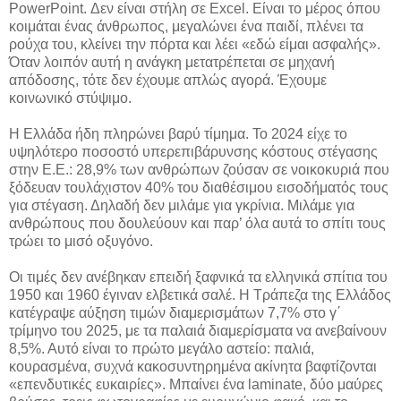
PowerPoint. Δεν είναι στήλη σε Excel. Είναι το μέρος όπου
κοιμάται ένας άνθρωπος, μεγαλώνει ένα παιδί, πλένει τα
ρούχα του, κλείνει την πόρτα και λέει «εδώ είμαι ασφαλής».
Όταν λοιπόν αυτή η ανάγκη μετατρέπεται σε μηχανή
απόδοσης, τότε δεν έχουμε απλώς αγορά. Έχουμε
κοινωνικό στύψιμο.
Η Ελλάδα ήδη πληρώνει βαρύ τίμημα. Το 2024 είχε το
υψηλότερο ποσοστό υπερεπιβάρυνσης κόστους στέγασης
στην Ε.Ε.: 28,9% των ανθρώπων ζούσαν σε νοικοκυριά που
ξόδευαν τουλάχιστον 40% του διαθέσιμου εισοδήματός τους
για στέγαση. Δηλαδή δεν μιλάμε για γκρίνια. Μιλάμε για
ανθρώπους που δουλεύουν και παρ’ όλα αυτά το σπίτι τους
τρώει το μισό οξυγόνο.
Οι τιμές δεν ανέβηκαν επειδή ξαφνικά τα ελληνικά σπίτια του
1950 και 1960 έγιναν ελβετικά σαλέ. Η Τράπεζα της Ελλάδος
κατέγραψε αύξηση τιμών διαμερισμάτων 7,7% στο γ΄
τρίμηνο του 2025, με τα παλαιά διαμερίσματα να ανεβαίνουν
8,5%. Αυτό είναι το πρώτο μεγάλο αστείο: παλιά,
κουρασμένα, συχνά κακοσυντηρημένα ακίνητα βαφτίζονται
«επενδυτικές ευκαιρίες». Μπαίνει ένα laminate, δύο μαύρες