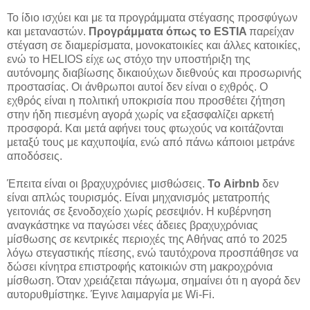
Το ίδιο ισχύει και με τα προγράμματα στέγασης προσφύγων
και μεταναστών.
Προγράμματα όπως το ESTIA
παρείχαν
στέγαση σε διαμερίσματα, μονοκατοικίες και άλλες κατοικίες,
ενώ το HELIOS είχε ως στόχο την υποστήριξη της
αυτόνομης διαβίωσης δικαιούχων διεθνούς και προσωρινής
προστασίας. Οι άνθρωποι αυτοί δεν είναι ο εχθρός. Ο
εχθρός είναι η πολιτική υποκρισία που προσθέτει ζήτηση
στην ήδη πιεσμένη αγορά χωρίς να εξασφαλίζει αρκετή
προσφορά. Και μετά αφήνει τους φτωχούς να κοιτάζονται
μεταξύ τους με καχυποψία, ενώ από πάνω κάποιοι μετράνε
αποδόσεις.
Έπειτα είναι οι βραχυχρόνιες μισθώσεις.
Το Airbnb
δεν
είναι απλώς τουρισμός. Είναι μηχανισμός μετατροπής
γειτονιάς σε ξενοδοχείο χωρίς ρεσεψιόν. Η κυβέρνηση
αναγκάστηκε να παγώσει νέες άδειες βραχυχρόνιας
μίσθωσης σε κεντρικές περιοχές της Αθήνας από το 2025
λόγω στεγαστικής πίεσης, ενώ ταυτόχρονα προσπάθησε να
δώσει κίνητρα επιστροφής κατοικιών στη μακροχρόνια
μίσθωση. Όταν χρειάζεται πάγωμα, σημαίνει ότι η αγορά δεν
αυτορυθμίστηκε. Έγινε λαιμαργία με Wi-Fi.