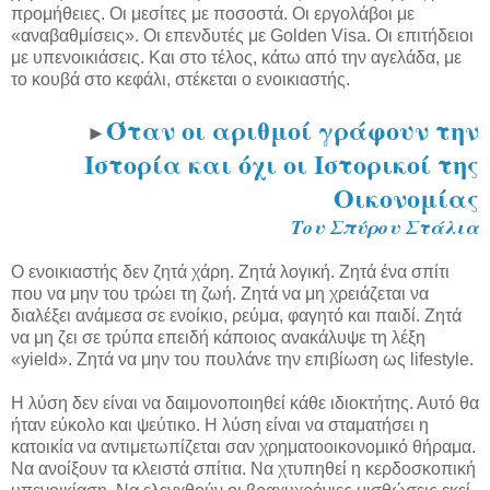
προμήθειες. Οι μεσίτες με ποσοστά. Οι εργολάβοι με
«αναβαθμίσεις». Οι επενδυτές με Golden Visa. Οι επιτήδειοι
με υπενοικιάσεις. Και στο τέλος, κάτω από την αγελάδα, με
το κουβά στο κεφάλι, στέκεται ο ενοικιαστής.
Όταν οι αριθμοί γράφουν την
►
Ιστορία και όχι οι Ιστορικοί της
Οικονομίας
Του Σπύρου Στάλια
Ο ενοικιαστής δεν ζητά χάρη. Ζητά λογική. Ζητά ένα σπίτι
που να μην του τρώει τη ζωή. Ζητά να μη χρειάζεται να
διαλέξει ανάμεσα σε ενοίκιο, ρεύμα, φαγητό και παιδί. Ζητά
να μη ζει σε τρύπα επειδή κάποιος ανακάλυψε τη λέξη
«yield». Ζητά να μην του πουλάνε την επιβίωση ως lifestyle.
Η λύση δεν είναι να δαιμονοποιηθεί κάθε ιδιοκτήτης. Αυτό θα
ήταν εύκολο και ψεύτικο. Η λύση είναι να σταματήσει η
κατοικία να αντιμετωπίζεται σαν χρηματοοικονομικό θήραμα.
Να ανοίξουν τα κλειστά σπίτια. Να χτυπηθεί η κερδοσκοπική