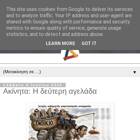
This site uses cookies from Google to deliver its services
and to analyze traffic. Your IP address and user-agent are
shared with Google along with performance and security
metrics to ensure quality of service, generate usage
statistics, and to detect and address abuse.
LEARN MORE
GOT IT
▼
Σάββατο 6 Ιουνίου 2026
Ακίνητα: Η δεύτερη αγελάδα