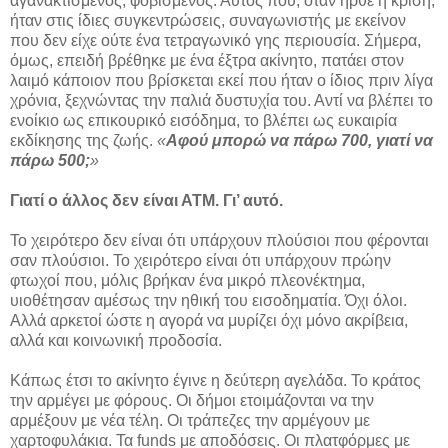
αγανακτισμένος, φοβισμένος. Αυτός που, όταν ήρθε η κρίση,
ήταν στις ίδιες συγκεντρώσεις, συναγωνιστής με εκείνον
που δεν είχε ούτε ένα τετραγωνικό γης περιουσία. Σήμερα,
όμως, επειδή βρέθηκε με ένα έξτρα ακίνητο, πατάει στον
λαιμό κάποιον που βρίσκεται εκεί που ήταν ο ίδιος πριν λίγα
χρόνια, ξεχνώντας την παλιά δυστυχία του. Αντί να βλέπει το
ενοίκιο ως επικουρικό εισόδημα, το βλέπει ως ευκαιρία
εκδίκησης της ζωής.
«
Αφού μπορώ να πάρω 700, γιατί να
πάρω 500;
»
Γιατί ο άλλος δεν είναι ΑΤΜ. Γι’ αυτό.
Το χειρότερο δεν είναι ότι υπάρχουν πλούσιοι που φέρονται
σαν πλούσιοι. Το χειρότερο είναι ότι υπάρχουν πρώην
φτωχοί που, μόλις βρήκαν ένα μικρό πλεονέκτημα,
υιοθέτησαν αμέσως την ηθική του εισοδηματία. Όχι όλοι.
Αλλά αρκετοί ώστε η αγορά να μυρίζει όχι μόνο ακρίβεια,
αλλά και κοινωνική προδοσία.
Κάπως έτσι το ακίνητο έγινε η δεύτερη αγελάδα. Το κράτος
την αρμέγει με φόρους. Οι δήμοι ετοιμάζονται να την
αρμέξουν με νέα τέλη. Οι τράπεζες την αρμέγουν με
χαρτοφυλάκια. Τα funds με αποδόσεις. Οι πλατφόρμες με