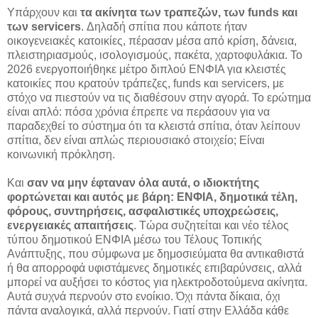
Υπάρχουν και
τα ακίνητα των τραπεζών, των funds και
των servicers
. Δηλαδή σπίτια που κάποτε ήταν
οικογενειακές κατοικίες, πέρασαν μέσα από κρίση, δάνεια,
πλειστηριασμούς, ισολογισμούς, πακέτα, χαρτοφυλάκια. Το
2026 ενεργοποιήθηκε μέτρο διπλού ΕΝΦΙΑ για κλειστές
κατοικίες που κρατούν τράπεζες, funds και servicers, με
στόχο να πιεστούν να τις διαθέσουν στην αγορά. Το ερώτημα
είναι απλό: πόσα χρόνια έπρεπε να περάσουν για να
παραδεχθεί το σύστημα ότι τα κλειστά σπίτια, όταν λείπουν
σπίτια, δεν είναι απλώς περιουσιακό στοιχείο; Είναι
κοινωνική πρόκληση.
Και
σαν να μην έφταναν όλα αυτά, ο ιδιοκτήτης
φορτώνεται και αυτός με βάρη: ΕΝΦΙΑ, δημοτικά τέλη,
φόρους, συντηρήσεις, ασφαλιστικές υποχρεώσεις,
ενεργειακές απαιτήσεις
. Τώρα συζητείται και νέο τέλος
τύπου δημοτικού ΕΝΦΙΑ μέσω του Τέλους Τοπικής
Ανάπτυξης, που σύμφωνα με δημοσιεύματα θα αντικαθιστά
ή θα απορροφά υφιστάμενες δημοτικές επιβαρύνσεις, αλλά
μπορεί να αυξήσει το κόστος για ηλεκτροδοτούμενα ακίνητα.
Αυτά συχνά περνούν στο ενοίκιο. Όχι πάντα δίκαια, όχι
πάντα αναλογικά, αλλά περνούν. Γιατί στην Ελλάδα κάθε