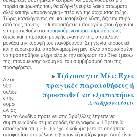
δυναμικών συστημικών κέντρων. Αν συναινούσε σε μια
πορεία ακύρωσής του, θα εξόργιζε ευρέα λαϊκά στρώματα
αλλά και την «παραγωγική» πτέρυγα της άρχουσας τάξης.
Τώρα, καταλήγοντας σε μια μεσοβέζικη λύση, δέχεται πυρά
από τους πάντες… Οι παραιτήσεις υπουργών (που έρχονται
να προστεθούν στο
προηγούμενο κύμα παραιτήσεων
),
όπως και η πρόταση μομφής εναντίον της, αποτελούν
μονάχα την κορυφή του παγόβουνου. Στη γωνία καραδοκεί
και η ευρωκρατία, αποδυναμωμένη μεν, αλλά αποφασισμένη
να προσπαθήσει μέχρι τέλους την ακύρωση του Brexit μέσω
της υπονόμευσης ακόμη και του συμβιβασμού που της
προσφέρεται.
Τζόνσον για Μέι: Έχει
►
Αν οι
τραγικές παραισθήσεις ή
500
προσπαθεί να εξαπατήσει
σελίδε
ς της
Αναδημοσιεύσεις
συμφ
ωνίας
που το Λονδίνο προτείνει στις Βρυξέλλες έπρεπε να
συμπυκνωθούν σε μια αράδα, θα έγραφαν: «Η Βρετανία
αποδέχεται ότι η Ε.Ε. θα έχει δικαίωμα βέτο σε οτιδήποτε
αποφασίσει στο μέλλον η βρετανική κυβέρνηση». Αυτή είναι