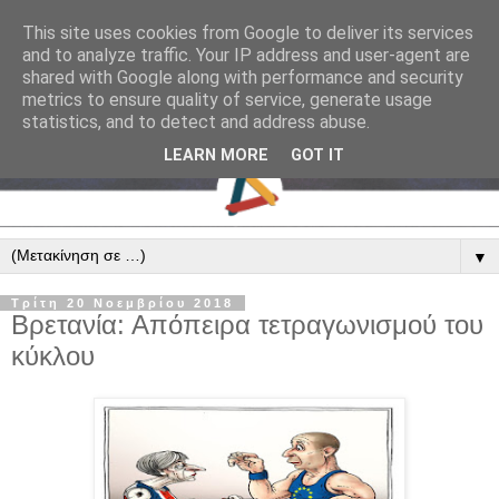
This site uses cookies from Google to deliver its services
and to analyze traffic. Your IP address and user-agent are
shared with Google along with performance and security
metrics to ensure quality of service, generate usage
statistics, and to detect and address abuse.
LEARN MORE
GOT IT
▼
Τρίτη 20 Νοεμβρίου 2018
Βρετανία: Απόπειρα τετραγωνισμού του
κύκλου