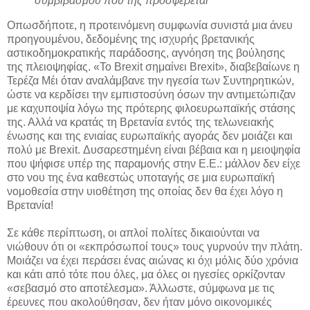
συμβιβασμού που της προσφέρεται
Οπωσδήποτε, η προτεινόμενη συμφωνία συνιστά μια άνευ
προηγουμένου, δεδομένης της ισχυρής βρετανικής
αστικοδημοκρατικής παράδοσης, αγνόηση της βούλησης
της πλειοψηφίας. «Το Brexit σημαίνει Brexit», διαβεβαίωνε η
Τερέζα Μέι όταν αναλάμβανε την ηγεσία των Συντηρητικών,
ώστε να κερδίσει την εμπιστοσύνη όσων την αντιμετώπιζαν
με καχυποψία λόγω της πρότερης φιλοευρωπαϊκής στάσης
της. Αλλά να κρατάς τη Βρετανία εντός της τελωνειακής
ένωσης και της ενιαίας ευρωπαϊκής αγοράς δεν μοιάζει και
πολύ με Brexit. Δυσαρεστημένη είναι βέβαια και η μειοψηφία
που ψήφισε υπέρ της παραμονής στην Ε.Ε.: μάλλον δεν είχε
στο νου της ένα καθεστώς υποταγής σε μια ευρωπαϊκή
νομοθεσία στην υιοθέτηση της οποίας δεν θα έχει λόγο η
Βρετανία!
Σε κάθε περίπτωση, οι απλοί πολίτες δικαιούνται να
νιώθουν ότι οι «εκπρόσωποί τους» τους γυρνούν την πλάτη.
Μοιάζει να έχει περάσει ένας αιώνας κι όχι μόλις δύο χρόνια
και κάτι από τότε που όλες, μα όλες οι ηγεσίες ορκίζονταν
«σεβασμό στο αποτέλεσμα». Άλλωστε, σύμφωνα με τις
έρευνες που ακολούθησαν, δεν ήταν μόνο οικονομικές