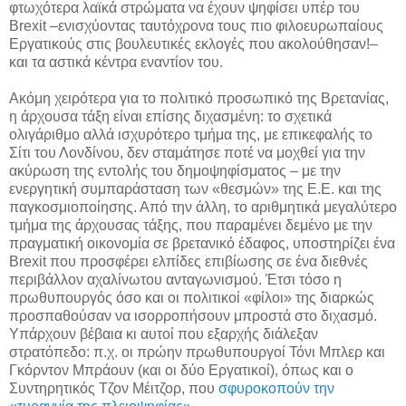
φτωχότερα λαϊκά στρώματα να έχουν ψηφίσει υπέρ του
Brexit –ενισχύοντας ταυτόχρονα τους πιο φιλοευρωπαίους
Εργατικούς στις βουλευτικές εκλογές που ακολούθησαν!–
και τα αστικά κέντρα εναντίον του.
Ακόμη χειρότερα για το πολιτικό προσωπικό της Βρετανίας,
η άρχουσα τάξη είναι επίσης διχασμένη: το σχετικά
ολιγάριθμο αλλά ισχυρότερο τμήμα της, με επικεφαλής το
Σίτι του Λονδίνου, δεν σταμάτησε ποτέ να μοχθεί για την
ακύρωση της εντολής του δημοψηφίσματος – με την
ενεργητική συμπαράσταση των «θεσμών» της Ε.Ε. και της
παγκοσμιοποίησης. Από την άλλη, το αριθμητικά μεγαλύτερο
τμήμα της άρχουσας τάξης, που παραμένει δεμένο με την
πραγματική οικονομία σε βρετανικό έδαφος, υποστηρίζει ένα
Brexit που προσφέρει ελπίδες επιβίωσης σε ένα διεθνές
περιβάλλον αχαλίνωτου ανταγωνισμού. Έτσι τόσο η
πρωθυπουργός όσο και οι πολιτικοί «φίλοι» της διαρκώς
προσπαθούσαν να ισορροπήσουν μπροστά στο διχασμό.
Υπάρχουν βέβαια κι αυτοί που εξαρχής διάλεξαν
στρατόπεδο: π.χ. οι πρώην πρωθυπουργοί Τόνι Μπλερ και
Γκόρντον Μπράουν (και οι δύο Εργατικοί), όπως και ο
Συντηρητικός Τζον Μέιτζορ, που
σφυροκοπούν την