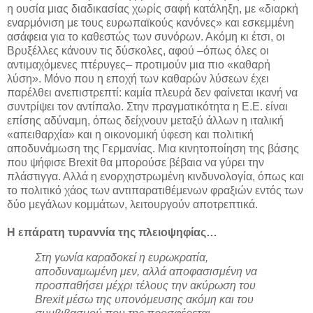
η ουσία μιας διαδικασίας χωρίς σαφή κατάληξη, με «διαρκή
εναρμόνιση με τους ευρωπαϊκούς κανόνες» και εσκεμμένη
ασάφεια για το καθεστώς των συνόρων. Ακόμη κι έτσι, οι
Βρυξέλλες κάνουν τις δύσκολες, αφού –όπως όλες οι
αντιμαχόμενες πτέρυγες– προτιμούν μια πιο «καθαρή
λύση». Μόνο που η εποχή των καθαρών λύσεων έχει
παρέλθει ανεπιστρεπτί: καμία πλευρά δεν φαίνεται ικανή να
συντρίψει τον αντίπαλο. Στην πραγματικότητα η Ε.Ε. είναι
επίσης αδύναμη, όπως δείχνουν μεταξύ άλλων η ιταλική
«απειθαρχία» και η οικονομική ύφεση και πολιτική
αποδυνάμωση της Γερμανίας. Μια κινητοποίηση της βάσης
που ψήφισε Brexit θα μπορούσε βέβαια να γύρει την
πλάστιγγα. Αλλά η ενορχηστρωμένη κινδυνολογία, όπως και
το πολιτικό χάος των αντιπαρατιθέμενων φραξιών εντός των
δύο μεγάλων κομμάτων, λειτουργούν αποτρεπτικά.
Η επάρατη τυραννία της πλειοψηφίας…
Στη γωνία καραδοκεί η ευρωκρατία,
αποδυναμωμένη μεν, αλλά αποφασισμένη να
προσπαθήσει μέχρι τέλους την ακύρωση του
Brexit μέσω της υπονόμευσης ακόμη και του