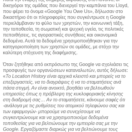
δικηγόροι της ομάδας που διενεργεί την καμπάνια του Lloyd,
που φέρει το όνομα «Google You Owe Us», δήλωσαν στο
δικαστήριο ότι οι πληροφορίες που συγκέντρωσε η Google
περιελάμβαναν το φύλο των χρηστών, την κοινωνική τάξη,
την τοποθεσία, τη σωματική και ψυχική υγεία, τις πολιτικές
πεποιθήσεις, τις αγοραστικές συνήθειες και οικονομικά
δεδομένα. Αυτά τα δεδομένα χρησιμοποιήθηκαν για την
κατηγοριοποίηση των χρηστών σε ομάδες, με στόχο την
καλύτερη στόχευση της διαφήμισης.
Όταν ζητήθηκε από εκπρόσωπο της Google να σχολιάσει τις
προσφυγές των οργανώσεων καταναλωτών, αυτός δήλωσε:
«
Το Location History είναι αρχικά κλειστό και μπορείς να το
επεξεργαστείς, να το διαγράψεις ή να το σταματήσεις ανά
πάσα στιγμή. Αν είναι ανοικτό, βοηθάει να βελτιωθούν
υπηρεσίες όπως η πρόβλεψη της κυκλοφοριακής κίνησης
στη διαδρομή σας
…
Αν το σταματήσετε, κάνουμε σαφές ότι
-ανάλογα με τις ρυθμίσεις του ατομικού τηλεφώνου σας και
των εφαρμογών- μπορούμε να συνεχίσουμε να
συγκεντρώνουμε και να χρησιμοποιούμε δεδομένα
τοποθεσίας για να βελτιώνουμε την εμπειρία σας με την
Google. Εργαζόμαστε διαρκώς για να βελτιώνουμε τους