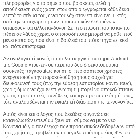
πληροφορίες για το σημείο που βρίσκεται, αλλά η
αποθήκευση ενός χάρτη στον οποίο εγγράφεται κάθε δέκα
λεπτά το στίγμα του, είναι τουλάχιστον επικίνδυνη. Εκτός
από την καταχώρηση των προσωπικών δεδομένων
υπάρχουν και άλλοι κίνδυνοι. Σε περίπτωση που το κινητό
πέσει σε λάθος χέρια, ο οποιοσδήποτε μπορεί να μάθει πού
μένει κάποιος, πού είναι η δουλειά του, πότε πηγαίνει εκεί
και πότε επιστρέφει.
Αν αναλογιστεί κανείς ότι το λειτουργικό σύστημα Android
της Google «τρέχει» σε περίπου δύο δισεκατομμύρια
συσκευές παγκοσμίως και ότι οι περισσότεροι χρήστες
ενεργοποιούν την παρακολούθησή τους συχνά για
διευκόλυνσή τους (π.χ. την εύρεση εστιατορίου κοντά τους),
χωρίς όμως να έχουν επίγνωση τι μπορεί να αποκαλύπτουν
για τις προσωπικές συνήθειες και την προσωπικότητά τους,
τότε αντιλαμβάνεται την εφιαλτική διάσταση της τεχνολογίας.
Αυτός είναι και ο λόγος που δεκάδες οργανώσεις
καταναλωτών υπενθυμίζουν ότι, σύμφωνα με το νέο
Κανονισμό για τον έλεγχο των προσωπικών δεδομένων από
τους χρήστες, προβλέπονται μεγάλα πρόστιμα έως 4% του