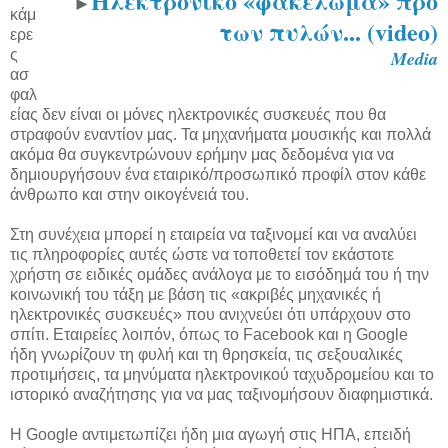
Ηλεκτρονικό «φακέλωμα» προ
►
κάμ
των πυλών... (video)
ερε
ς
Media
ασ
φαλ
είας δεν είναι οι μόνες ηλεκτρονικές συσκευές που θα
στραφούν εναντίον μας. Τα μηχανήματα μουσικής και πολλά
ακόμα θα συγκεντρώνουν ερήμην μας δεδομένα για να
δημιουργήσουν ένα εταιρικό/προσωπικό προφίλ στον κάθε
άνθρωπο και στην οικογένειά του.
Στη συνέχεια μπορεί η εταιρεία να ταξινομεί και να αναλύει
τις πληροφορίες αυτές ώστε να τοποθετεί τον εκάστοτε
χρήστη σε ειδικές ομάδες ανάλογα με το εισόδημά του ή την
κοινωνική του τάξη με βάση τις «ακριβές μηχανικές ή
ηλεκτρονικές συσκευές» που ανιχνεύει ότι υπάρχουν στο
σπίτι. Εταιρείες λοιπόν, όπως το Facebook και η Google
ήδη γνωρίζουν τη φυλή και τη θρησκεία, τις σεξουαλικές
προτιμήσεις, τα μηνύματα ηλεκτρονικού ταχυδρομείου και το
ιστορικό αναζήτησης για να μας ταξινομήσουν διαφημιστικά.
Η Google αντιμετωπίζει ήδη μια αγωγή στις ΗΠΑ, επειδή