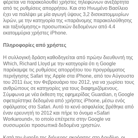
φέρεται να παρακολουθεί χρήστες τηλεφώνων ανεξάρτητα
από τις ρυθμίσεις απορρήτου. Και στο Ηνωμένο Βασίλειο
έχει να παλέψει με μία αγωγή ύψους 3,2 δισεκατομμυρίων
λιρών, με την κατηγορία της «παράνομης παρακολούθησης
και ταξινόμησης» προσωπικών δεδομένων από 4.4
εκατομμύρια χρήστες iPhone.
Πληροφορίες από χρήστες
Η συλλογική δράση καθοδηγείται από πρώην διευθυντή της
Which, Richard Lloyd με την κατηγορία ότι η Google
παρέκαμψε τις ρυθμίσεις απορρήτου του προγράμματος
περιήγησης Safari της Apple στα iPhone, από τον Αύγουστο
του 2011 έως τον Φεβρουάριο του 2012, για να χωρίσει τους
ανθρώπους σε κατηγορίες για τους διαφημιζόμενους.
Σύμφωνα με νέα έκθεση της εφημερίδας Guardian, η Google
σφετερίστηκε δεδομένα από χρήστες iPhone, μέσω ενός
σφάλματος στο Safari. Αυτό το κενό ασφαλείας βρέθηκε από
έναν ερευνητή το 2012 και πήρε το όνομα «Safari
Workaround», το οποίο επέτρεπε στην Google να
συσσωρεύει προσωπικά δεδομένα χρηστών.
Κατά την έναρξη της διήμερης ακρόασης στο Λονδίνο, οι