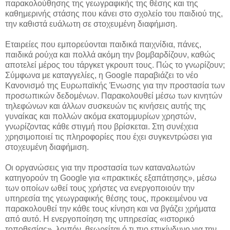
παρακολούθησης της γεωγραφικής της θέσης και της
καθημερινής στάσης που κάνει στο σχολείο του παιδιού της,
την καθιστά ευάλωτη σε στοχευμένη διαφήμιση.
Εταιρείες που εμπορεύονται παιδικά παιχνίδια, πάνες,
παιδικά ρούχα και πολλά ακόμη την βομβαρδίζουν, καθώς
αποτελεί μέρος του τάργκετ γκρουπ τους. Πώς το γνωρίζουν;
Σύμφωνα με καταγγελίες, η Google παραβιάζει το νέο
Κανονισμό της Ευρωπαϊκής Ένωσης για την προστασία των
προσωπικών δεδομένων. Παρακολουθεί μέσω των κινητών
τηλεφώνων και άλλων συσκευών τις κινήσεις αυτής της
γυναίκας και πολλών ακόμα εκατομμυρίων χρηστών,
γνωρίζοντας κάθε στιγμή που βρίσκεται. Στη συνέχεια
χρησιμοποιεί τις πληροφορίες που έχει συγκεντρώσει για
στοχευμένη διαφήμιση.
Οι οργανώσεις για την προστασία των καταναλωτών
κατηγορούν τη Google για «πρακτικές εξαπάτησης», μέσω
των οποίων ωθεί τους χρήστες να ενεργοποιούν την
υπηρεσία της γεωγραφικής θέσης τους, προκειμένου να
παρακολουθεί την κάθε τους κίνηση και να βγάζει χρήματα
από αυτό. Η ενεργοποίηση της υπηρεσίας «ιστορικό
τοποθεσίας», λοιπόν, θεωρείται ό,τι πιο επικίνδυνο για την