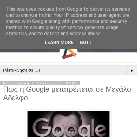
This site uses cookies from Google to deliver its services
and to analyze traffic. Your IP address and user-agent are
shared with Google along with performance and security
metrics to ensure quality of service, generate usage
statistics, and to detect and address abuse.
LEARN MORE
GOT IT
▼
Παρασκευή 7 Δεκεμβρίου 2018
Πως η Google μετατρέπεται σε Μεγάλο
Αδελφό