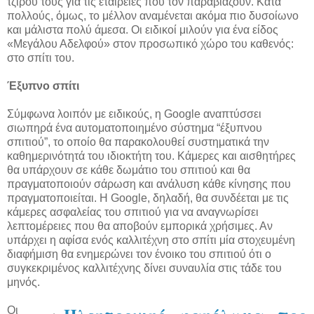
τζίρου τους για τις εταιρείες που τον παραβιάζουν. Κατά
πολλούς, όμως, το μέλλον αναμένεται ακόμα πιο δυσοίωνο
και μάλιστα πολύ άμεσα. Οι ειδικοί μιλούν για ένα είδος
«Μεγάλου Αδελφού» στον προσωπικό χώρο του καθενός:
στο σπίτι του.
Έξυπνο σπίτι
Σύμφωνα λοιπόν με ειδικούς, η Google αναπτύσσει
σιωπηρά ένα αυτοματοποιημένο σύστημα “έξυπνου
σπιτιού”, το οποίο θα παρακολουθεί συστηματικά την
καθημερινότητά του ιδιοκτήτη του. Κάμερες και αισθητήρες
θα υπάρχουν σε κάθε δωμάτιο του σπιτιού και θα
πραγματοποιούν σάρωση και ανάλυση κάθε κίνησης που
πραγματοποιείται. Η Google, δηλαδή, θα συνδέεται με τις
κάμερες ασφαλείας του σπιτιού για να αναγνωρίσει
λεπτομέρειες που θα αποβούν εμπορικά χρήσιμες. Αν
υπάρχει η αφίσα ενός καλλιτέχνη στο σπίτι μία στοχευμένη
διαφήμιση θα ενημερώνει τον ένοικο του σπιτιού ότι ο
συγκεκριμένος καλλιτέχνης δίνει συναυλία στις τάδε του
μηνός.
Οι