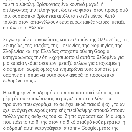
του πιο εύκολη, βρίσκοντας ένα κοντινό μαγαζί ή
επιλέγοντας την πλοήγηση, ώστε να φτάσει στον προορισμό
του, ουσιαστικά βρίσκεται απόλυτα εκτεθειμένος. Αυτό
τουλάχιστον καταγγέλλουν εφτά ευρωπαϊκές χώρες, μεταξύ
αυτών και η Ελλάδα.
Συγκεκριμένα, οργανώσεις καταναλωτών της Ολλανδίας, της
Σουηδίας, της Τσεχίας, της Πολωνίας, της Νορβηγίας, της
Σλοβενίας και της Ελλάδας στοχοποιούν τη Google,
κατηγορώντας την ότι «χρησιμοποιεί αυτά τα δεδομένα για
μια ευρεία γκάμα σκοπών, μεταξύ άλλων για στοχευμένη
διαφήμιση, χωρίς όμως να ενημερώνει τους χρήστες με
σαφήνεια τί σημαίνει αυτό όσον αφορά τα προσωπικά
δεδομένα τους».
Η καθημερινή διαδρομή που πραγματοποιεί κάποιος, τα
μέρη όπου επισκέπτεται, τα μαγαζιά που επιλέγει, τα
προϊόντα που αγοράζει, το αν έχει μικρά παιδιά ή όχι, το αν
έχει ανάγκη συνεχούς ιατρικής περίθαλψης αποκαλύπτουν
πολλά για τις ανάγκες του και δη τις αγοραστικές. Μία μαμά
που πάει το παιδί της στον παιδικό σταθμό κάθε μέρα και η
διαδρομή αυτή καταγράφεται από την Google, μέσω της