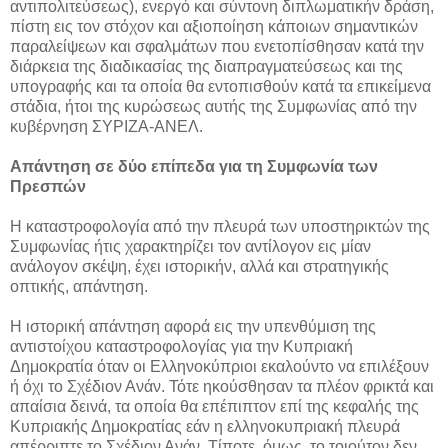
αντιπολιτεύσεως), ενεργό και σύντονη διπλωματικήν δράση,
πίστη εις τον στόχον και αξιοποίηση κάποιων σημαντικών
παραλείψεων και σφαλμάτων που ενετοπίσθησαν κατά την
διάρκεια της διαδικασίας της διαπραγματεύσεως και της
υπογραφής και τα οποία θα εντοπισθούν κατά τα επικείμενα
στάδια, ήτοι της κυρώσεως αυτής της Συμφωνίας από την
κυβέρνηση ΣΥΡΙΖΑ-ΑΝΕΛ.
Απάντηση σε δύο επίπεδα για τη Συμφωνία των
Πρεσπών
Η καταστροφολογία από την πλευρά των υποστηρικτών της
Συμφωνίας ήτις χαρακτηρίζει τον αντίλογον εις μίαν
ανάλογον σκέψη, έχει ιστορικήν, αλλά και στρατηγικής
οπτικής, απάντηση.
Η ιστορική απάντηση αφορά εις την υπενθύμιση της
αντιστοίχου καταστροφολογίας για την Κυπριακή
Δημοκρατία όταν οι Ελληνοκύπριοι εκαλούντο να επιλέξουν
ή όχι το Σχέδιον Ανάν. Τότε ηκούσθησαν τα πλέον φρικτά και
απαίσια δεινά, τα οποία θα επέπιπτον επί της κεφαλής της
Κυπριακής Δημοκρατίας εάν η ελληνοκυπριακή πλευρά
απέρριπτε το Σχέδιον Ανάν. Τίποτε, όμως, το τοιούτον δεν