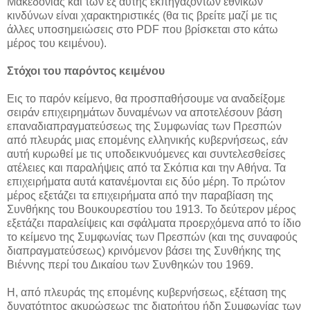
Μακεδονίας και των εξ αυτής εκπηγαζόντων εθνικών
κινδύνων είναι χαρακτηριστικές (θα τις βρείτε μαζί με τις
άλλες υποσημειώσεις στο PDF που βρίσκεται στο κάτω
μέρος του κειμένου).
Στόχοι του παρόντος κειμένου
Εις το παρόν κείμενο, θα προσπαθήσουμε να αναδείξομε
σειράν επιχειρημάτων δυναμένων να αποτελέσουν βάση
επαναδιαπραγματεύσεως της Συμφωνίας των Πρεσπών
από πλευράς μιας επομένης ελληνικής κυβερνήσεως, εάν
αυτή κυρωθεί με τις υποδεικνυόμενες και συντελεσθείσες
ατέλειες και παραλήψεις από τα Σκόπια και την Αθήνα. Τα
επιχειρήματα αυτά κατανέμονται εις δύο μέρη. Το πρώτον
μέρος εξετάζει τα επιχειρήματα από την παραβίαση της
Συνθήκης του Βουκουρεστίου του 1913. Το δεύτερον μέρος
εξετάζει παραλείψεις και σφάλματα προερχόμενα από το ίδιο
το κείμενο της Συμφωνίας των Πρεσπών (και της συναφούς
διαπραγματεύσεως) κρινόμενον βάσει της Συνθήκης της
Βιέννης περί του Δικαίου των Συνθηκών του 1969.
Η, από πλευράς της επομένης κυβερνήσεως, εξέταση της
δυνατότητος ακυρώσεως της διατρήτου ήδη Συμφωνίας των