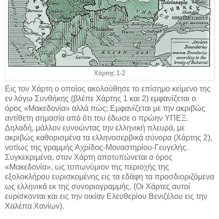
Χάρτης 1-2
Εις τον Χάρτη ο οποίος ακολούθησε το επίσημο κείμενο της
εν λόγω Συνθήκης (βλέπε Χάρτης 1 και 2) εμφανίζεται ο
όρος «Μακεδονία» αλλά πώς; Εμφανίζεται με την ακριβώς
αντίθετη σημασία από ότι του έδωσε ο πρώην ΥΠΕΞ.
Δηλαδή, μάλλον ευνοώντας την ελληνική πλευρά, με
ακριβώς καθορισμένα τα ελληνοσερβικά σύνορα (Χάρτης 2),
νοτίως της γραμμής Αχρίδος-Μοναστηρίου-Γευγελής.
Συγκεκριμένα, στον Χάρτη αποτυπώνεται ο όρος
«Μακεδονία», ως τοπωνύμιον της περιοχής της
εξολοκλήρου ευρισκομένης εις τα εδάφη τα προσδιοριζόμενα
ως ελληνικά εκ της συνοριογραμμής. (Οι Χάρτες αυτοί
ευρίσκονται και εις την οικίαν Ελευθερίου Βενιζέλου εις την
Χαλέπα Χανίων).