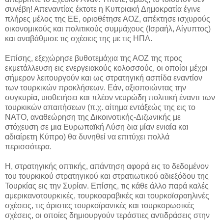
συνέβη! Απεναντίας έκτοτε η Κυπριακή Δημοκρατία έγινε
πλήρες μέλος της ΕΕ, οριοθέτησε ΑΟΖ, απέκτησε ισχυρούς
οικονομικούς και πολιτικούς συμμάχους (Ισραήλ, Αίγυπτος)
και αναβάθμισε τις σχέσεις της με τις ΗΠΑ.
Επίσης, εξεχώρησε βυθοτεμάχια της ΑΟΖ της προς
εκμετάλλευση εις ενεργειακούς κολοσσούς, οι οποίοι μέχρι
σήμερον λειτουργούν και ως στρατηγική ασπίδα εναντίον
των τουρκικών προκλήσεων. Εάν, αξιοποιώντας την
συγκυρία, υιοθετήσει και πλέον νευρώδη πολιτική έναντι των
τουρκικών απαιτήσεων (π.χ. αίτημα εντάξεώς της εις το
ΝΑΤΟ, αναθεώρηση της Δικοινοτικής-Διζωνικής με
στόχευση σε μια Ευρωπαϊκή Λύση δια μίαν ενιαία και
αδιαίρετη Κύπρο) θα δυνηθεί να επιτύχει πολλά
περισσότερα.
H, στρατηγικής οπτικής, απάντηση αφορά εις το δεδομένον
του τουρκικού στρατηγικού και στρατιωτικού αδιεξόδου της
Τουρκίας εις την Συρίαν. Επίσης, τις κάθε άλλο παρά καλές
αμερικανοτουρκικές, τουρκοαραβικές και τουρκοϊσραηλινές
σχέσεις, τις άριστες τουρκοϊρανικές και τουρκορωσικές
σχέσεις, οι οποίες δημιουργούν τεράστιες αντιδράσεις στην