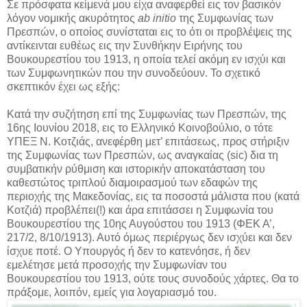
Σε πρόσφατα κείμενά μου είχα αναφερθεί εις τον βασικόν
λόγον νομικής ακυρότητος
ab
initio
της Συμφωνίας των
Πρεσπών, ο οποίος συνίσταται εις το ότι οι προβλέψεις της
αντίκεινται ευθέως εις την Συνθήκην Ειρήνης του
Βουκουρεστίου του 1913, η οποία τελεί ακόμη εν ισχύι και
των Συμφωνητικών που την συνοδεύουν. Το σχετικό
σκεπτικόν έχει ως εξής:
Κατά την συζήτηση επί της Συμφωνίας των Πρεσπών, της
16ης Ιουνίου 2018, εις το Ελληνικό Κοινοβούλιο, o τότε
ΥΠΕΞ Ν. Κοτζιάς, ανεφέρθη μετ’ επιτάσεως, προς στήριξιν
της Συμφωνίας των Πρεσπών, ως αναγκαίας (sic) δια τη
συμβατικήν ρύθμιση και ιστορικήν αποκατάσταση του
καθεστώτος τριπλού διαμοιρασμού των εδαφών της
περιοχής της Μακεδονίας, εις τα ποσοστά μάλιστα που (κατά
Κοτζιά) προβλέπει(!) και άρα επιτάσσει η Συμφωνία του
Βουκουρεστίου της 10ης Αυγούστου του 1913 (ΦΕΚ Α’,
217/2, 8/10/1913). Αυτό όμως περιέργως δεν ισχύει και δεν
ίσχυε ποτέ. Ο Υπουργός ή δεν το κατενόησε, ή δεν
εμελέτησε μετά προσοχής την Συμφωνίαν του
Βουκουρεστίου του 1913, ούτε τους συνοδούς χάρτες. Θα το
πράξομε, λοιπόν, εμείς για λογαριασμό του.