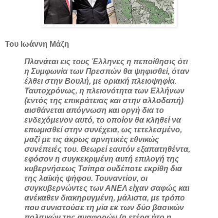
Του Ιωάννη Μάζη
Πλανάται εις τους Έλληνες η πεποίθησις ότι
η Συμφωνία των Πρεσπών θα ψηφισθεί, όταν
έλθει στην Βουλή, με οριακή πλειοψηφία.
Ταυτοχρόνως, η πλειονότητα των Ελλήνων
(εντός της επικράτειας και στην αλλοδαπή)
αισθάνεται απόγνωση και οργή δια το
ενδεχόμενον αυτό, το οποίον θα κληθεί να
επωμισθεί στην συνέχεια, ως τετελεσμένο,
μαζί με τις άκρως αρνητικές εθνικώς
συνέπειές του. Θεωρεί εαυτόν εξαπατηθέντα,
εφόσον η συγκεκριμένη αυτή επιλογή της
κυβερνήσεως Τσίπρα ουδέποτε εκρίθη δια
της λαϊκής ψήφου. Τουναντίον, οι
συγκυβερνώντες των ΑΝΕΛ είχαν σαφώς και
ανέκαθεν διακηρυγμένη, μάλιστα, με τρόπο
που συνιστούσε τη μία εκ των δύο βασικών
πολιτικών της αναφορών (η ετέρα ήτο η