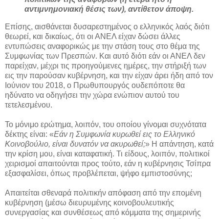
αντιμνημονιακή θέσις των), αντίθετον άποψη.
Επίσης, αισθάνεται δυσαρεστημένος ο ελληνικός λαός διότι
θεωρεί, και δικαίως, ότι οι ΑΝΕΛ είχαν δώσει άλλες
εντυπώσεις αναφορικώς με την στάση τους στο θέμα της
Συμφωνίας των Πρεσπών. Και αυτό διότι εάν οι ΑΝΕΛ δεν
παρείχαν, μέχρι τις προηγούμενες ημέρες, την στήριξή των
εις την παρούσαν κυβέρνηση, και την είχαν άρει ήδη από τον
Ιούνιον του 2018, ο Πρωθυπουργός ουδεπόποτε θα
ηδύνατο να οδηγήσει την χώρα ενώπιον αυτού του
τετελεσμένου.
Το μόνιμο ερώτημα, λοιπόν, του οποίου γίνομαι συχνότατα
δέκτης είναι: «
Εάν η Συμφωνία κυρωθεί εις το Ελληνικό
Κοινοβούλιο, είναι δυνατόν να ακυρωθεί;
» H απάντηση, κατά
την κρίση μου, είναι καταφατική. Τι είδους, λοιπόν, πολιτικοί
χειρισμοί απαιτούνται προς τούτο, εάν η κυβέρνησις Τσίπρα
εξασφαλίσει, όπως προβλέπεται, ψήφο εμπιστοσύνης;
Απαιτείται σθεναρά πολιτικήν απόφαση από την επομένη
κυβέρνηση (μέσω διευρυμένης κοινοβουλευτικής
συνεργασίας και συνθέσεως από κόμματα της σημερινής