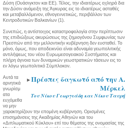
Δύση (Ουάσιγκτον και ΕΕ). Τέλος, την ιδιαιτέρως οχληρά δια
την Δύσιν ανάμειξη της Άγκυρας εις το ιδιαιτέρως ασταθές
και μεταβαλλόμενον, εθνογεννετικώς, περιβάλλον των
Κεντροδυτικών Βαλκανίων (1).
Συνεπώς, η αντίστοιχος καταστροφολογία στην περίπτωσιν
της επιδιώξεως ακυρώσεως της ζημιογόνου Συμφωνίας των
Πρεσπών από την μελλοντικήν κυβέρνηση δεν ευσταθεί. Το
μόνο, όμως, που αποδεικνύει είναι αδυναμία γεωπολιτικής
αντιλήψεως του νέου Ευρωμεσογειακού Συστήματος και
πλήρη άγνοια των δυναμικών γεωστρατικών τάσεων εις το
εν λόγω γεωπολιτικό Σύμπλοκον.
Πρέσπες δαγκωτό από την Α.
Αυτά τα
►
αρνητικά
Μέρκελ
γνωρίσμ
ατα
Του Νίκου Γεωργιάδη και Νίκου Ταυρή
ευχόμεθα
να μην
χαρακτηρίζουν την επομένη κυβέρνηση. Ορισμένες
επισημάνσεις της Ακαδημίας Αθηνών και του
«Διπλωματικού Κύκλου» επί του θέματος της ονομασίας της