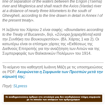
line of separation of the waters between the Erigon (Tserna)
river and Moglenica and shall reach the Axios (Vardar) river
at a distance of nearly three kilometers to the south of
Ghevgheli, according to the line drawn in detail in Annex I of
the present treaty».
Η λεζάντα του Χάρτου 2
είναι
σαφής: «
Boundaries according
to the Treaty of Bucarest
», δηλ. «
Σύνορα [χαραχθέντα] κατά
την Συνθήκη του Βουκουρεστίου
». (Βλ. Χάρτες 1 και 2). Οι
κατωτέρω είναι οι επίσημοι χάρτες της «Εκθέσεως της
Διεθνούς Επιτροπής για την αναζήτηση των Αιτιών και της
Συμπεριφοράς των Βαλκανικών Πολέμων» του 1914.
Το κείμενο του καθηγητή Ιωάννη Μάζη με τις υποσημειώσεις
σε PDF:
Ακυρώνεται η Συμφωνία των Πρεσπών μετά την
κύρωσή της;
Πηγή:
SLpress