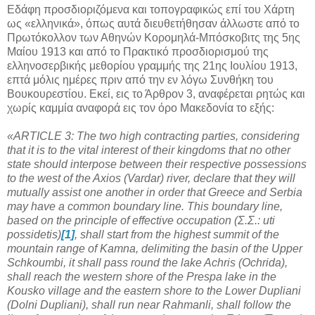
Εδάφη προσδιοριζόμενα και τοπογραφικώς επί του Χάρτη
ως «ελληνικά», όπως αυτά διευθετήθησαν άλλωστε από το
Πρωτόκολλον των Αθηνών Κορομηλά-Μπόσκοβιτς της 5ης
Μαίου 1913 και από το Πρακτικό προσδιορισμού της
ελληνοσερβικής μεθορίου γραμμής της 21ης Ιουλίου 1913,
επτά μόλις ημέρες πριν από την εν λόγω Συνθήκη του
Βουκουρεστίου. Εκεί, εις το Άρθρον 3, αναφέρεται ρητώς και
χωρίς καμμία αναφορά εις τον όρο Μακεδονία το εξής:
«ARTICLE 3: The two high contracting parties, considering
that it is to the vital interest of their kingdoms that no other
state should interpose between their respective possessions
to the west of the Axios (Vardar) river, declare that they will
mutually assist one another in order that Greece and Serbia
may have a common boundary line. This boundary line,
based on the principle of effective occupation (Σ.Σ.: uti
possidetis)
[1]
, shall start from the highest summit of the
mountain range of Kamna, delimiting the basin of the Upper
Schkoumbi, it shall pass round the lake Achris (Ochrida),
shall reach the western shore of the Prespa lake in the
Kousko village and the eastern shore to the Lower Dupliani
(Dolni Dupliani), shall run near Rahmanli, shall follow the