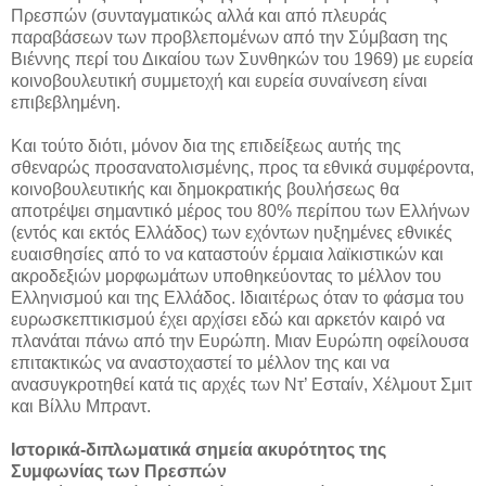
Πρεσπών (συνταγματικώς αλλά και από πλευράς
παραβάσεων των προβλεπομένων από την Σύμβαση της
Βιέννης περί του Δικαίου των Συνθηκών του 1969) με ευρεία
κοινοβουλευτική συμμετοχή και ευρεία συναίνεση είναι
επιβεβλημένη.
Και τούτο διότι, μόνον δια της επιδείξεως αυτής της
σθεναρώς προσανατολισμένης, προς τα εθνικά συμφέροντα,
κοινοβουλευτικής και δημοκρατικής βουλήσεως θα
αποτρέψει σημαντικό μέρος του 80% περίπου των Ελλήνων
(εντός και εκτός Ελλάδος) των εχόντων ηυξημένες εθνικές
ευαισθησίες από το να καταστούν έρμαια λαϊκιστικών και
ακροδεξιών μορφωμάτων υποθηκεύοντας το μέλλον του
Ελληνισμού και της Ελλάδος. Ιδιαιτέρως όταν το φάσμα του
ευρωσκεπτικισμού έχει αρχίσει εδώ και αρκετόν καιρό να
πλανάται πάνω από την Ευρώπη. Μιαν Ευρώπη οφείλουσα
επιτακτικώς να αναστοχαστεί το μέλλον της και να
ανασυγκροτηθεί κατά τις αρχές των Ντ’ Εσταίν, Χέλμουτ Σμιτ
και Βίλλυ Μπραντ.
I
στορικά-διπλωματικά σημεία ακυρότητος της
Συμφωνίας των Πρεσπών