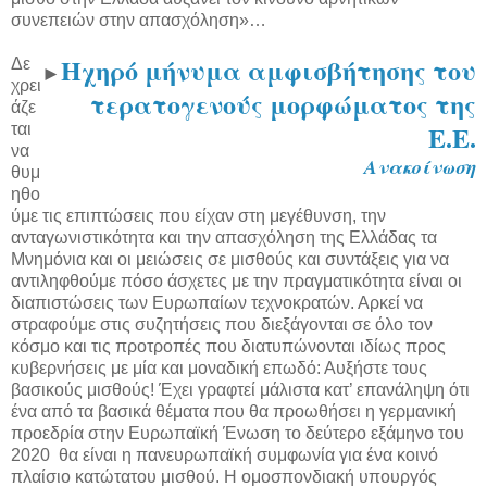
συνεπειών στην απασχόληση»…
Ηχηρό μήνυμα αμφισβήτησης του
Δε
►
χρει
τερατογενούς μορφώματος της
άζε
Ε.Ε.
ται
να
Ανακοίνωση
θυμ
ηθο
ύμε τις επιπτώσεις που είχαν στη μεγέθυνση, την
ανταγωνιστικότητα και την απασχόληση της Ελλάδας τα
Μνημόνια και οι μειώσεις σε μισθούς και συντάξεις για να
αντιληφθούμε πόσο άσχετες με την πραγματικότητα είναι οι
διαπιστώσεις των Ευρωπαίων τεχνοκρατών. Αρκεί να
στραφούμε στις συζητήσεις που διεξάγονται σε όλο τον
κόσμο και τις προτροπές που διατυπώνονται ιδίως προς
κυβερνήσεις με μία και μοναδική επωδό: Αυξήστε τους
βασικούς μισθούς! Έχει γραφτεί μάλιστα κατ’ επανάληψη ότι
ένα από τα βασικά θέματα που θα προωθήσει η γερμανική
προεδρία στην Ευρωπαϊκή Ένωση το δεύτερο εξάμηνο του
2020 θα είναι η πανευρωπαϊκή συμφωνία για ένα κοινό
πλαίσιο κατώτατου μισθού. Η ομοσπονδιακή υπουργός