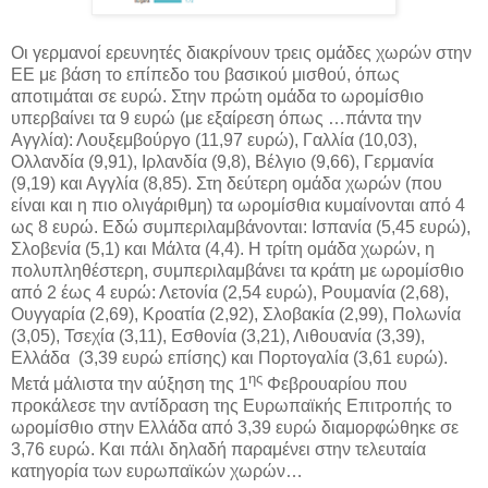
Οι γερμανοί ερευνητές διακρίνουν τρεις ομάδες χωρών στην
ΕΕ με βάση το επίπεδο του βασικού μισθού, όπως
αποτιμάται σε ευρώ. Στην πρώτη ομάδα το ωρομίσθιο
υπερβαίνει τα 9 ευρώ (με εξαίρεση όπως …πάντα την
Αγγλία): Λουξεμβούργο (11,97 ευρώ), Γαλλία (10,03),
Ολλανδία (9,91), Ιρλανδία (9,8), Βέλγιο (9,66), Γερμανία
(9,19) και Αγγλία (8,85). Στη δεύτερη ομάδα χωρών (που
είναι και η πιο ολιγάριθμη) τα ωρομίσθια κυμαίνονται από 4
ως 8 ευρώ. Εδώ συμπεριλαμβάνονται: Ισπανία (5,45 ευρώ),
Σλοβενία (5,1) και Μάλτα (4,4). Η τρίτη ομάδα χωρών, η
πολυπληθέστερη, συμπεριλαμβάνει τα κράτη με ωρομίσθιο
από 2 έως 4 ευρώ: Λετονία (2,54 ευρώ), Ρουμανία (2,68),
Ουγγαρία (2,69), Κροατία (2,92), Σλοβακία (2,99), Πολωνία
(3,05), Τσεχία (3,11), Εσθονία (3,21), Λιθουανία (3,39),
Ελλάδα (3,39 ευρώ επίσης) και Πορτογαλία (3,61 ευρώ).
ης
Μετά μάλιστα την αύξηση της 1
Φεβρουαρίου που
προκάλεσε την αντίδραση της Ευρωπαϊκής Επιτροπής το
ωρομίσθιο στην Ελλάδα από 3,39 ευρώ διαμορφώθηκε σε
3,76 ευρώ. Και πάλι δηλαδή παραμένει στην τελευταία
κατηγορία των ευρωπαϊκών χωρών…