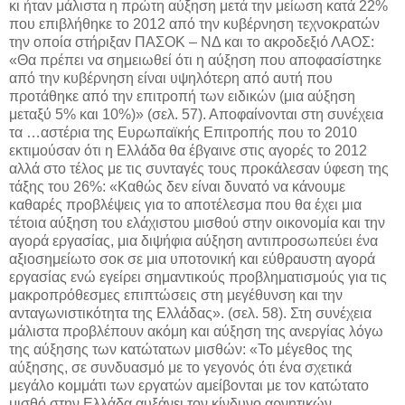
κι ήταν μάλιστα η πρώτη αύξηση μετά την μείωση κατά 22%
που επιβλήθηκε το 2012 από την κυβέρνηση τεχνοκρατών
την οποία στήριξαν ΠΑΣΟΚ – ΝΔ και το ακροδεξιό ΛΑΟΣ:
«Θα πρέπει να σημειωθεί ότι η αύξηση που αποφασίστηκε
από την κυβέρνηση είναι υψηλότερη από αυτή που
προτάθηκε από την επιτροπή των ειδικών (μια αύξηση
μεταξύ 5% και 10%)» (σελ. 57). Αποφαίνονται στη συνέχεια
τα …αστέρια της Ευρωπαϊκής Επιτροπής που το 2010
εκτιμούσαν ότι η Ελλάδα θα έβγαινε στις αγορές το 2012
αλλά στο τέλος με τις συνταγές τους προκάλεσαν ύφεση της
τάξης του 26%: «Καθώς δεν είναι δυνατό να κάνουμε
καθαρές προβλέψεις για το αποτέλεσμα που θα έχει μια
τέτοια αύξηση του ελάχιστου μισθού στην οικονομία και την
αγορά εργασίας, μια διψήφια αύξηση αντιπροσωπεύει ένα
αξιοσημείωτο σοκ σε μια υποτονική και εύθραυστη αγορά
εργασίας ενώ εγείρει σημαντικούς προβληματισμούς για τις
μακροπρόθεσμες επιπτώσεις στη μεγέθυνση και την
ανταγωνιστικότητα της Ελλάδας». (σελ. 58). Στη συνέχεια
μάλιστα προβλέπουν ακόμη και αύξηση της ανεργίας λόγω
της αύξησης των κατώτατων μισθών: «Το μέγεθος της
αύξησης, σε συνδυασμό με το γεγονός ότι ένα σχετικά
μεγάλο κομμάτι των εργατών αμείβονται με τον κατώτατο
μισθό στην Ελλάδα αυξάνει τον κίνδυνο αρνητικών