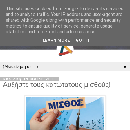
This site uses cookies from Google to deliver its services
and to analyze traffic. Your IP address and user-agent are
shared with Google along with performance and security
metrics to ensure quality of service, generate usage
statistics, and to detect and address abuse.
LEARN MORE
GOT IT
▼
Κυριακή 19 Μαΐου 2019
Αυξήστε τους κατώτατους μισθούς!