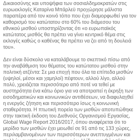
Δικαιοσύνης και υποψήφια των σοσιαλδημοκρατών στις
ευρωεκλογές Καταρίνα Μπάρλεϋ προχώρησε μάλιστα
παραπέρα από τον κοινό τόπο που έχει διαμορφωθεί για τον
καθορισμό του κατώτατου στο 60% του διάμεσου του
εθνικού μισθού υποστηρίζοντας ότι «ο ευρωπαϊκός
κατώτατος μισθός θα πρέπει να γίνει κεντρικό θέμα στις
εκλογές καθώς ο καθένας θα πρέπει να ζει από τη δουλειά
του».
Δεν είναι δύσκολο να καταλάβουμε το σκεπτικό πίσω από
την αναβάθμιση του θέματος του κατώτατου μισθού στην
πολιτική ατζέντα: Σε μια εποχή που όλα τα επίπεδα μισθών
(υψηλοί, μέσοι και χαμηλοί) πέφτουν, αλλού λίγο, αλλού
πολύ, χρειάζεται περισσότερο από ποτέ να τεθεί με
αυστηρότητα ένα κάτω όριο για να αποτραπεί η έκρηξη των
εισοδηματικών και κοινωνικών αντιθέσεων, να διαφυλαχθεί
η ενεργός ζήτηση και περισσότερο ίσως η κοινωνική
σταθερότητα. Η πτωτική πορεία των μισθών αποτυπώθηκε
στην τακτική έκδοση του Διεθνούς Οργανισμού Εργασίας,
Global Wage Report 2016/2017, όπου αναφέρεται ότι το
μερίδιο των μισθών έχει μειωθεί σε 91 από τις 133 χώρες,
περιλαμβανομένων των περισσότερων ανεπτυγμένων και