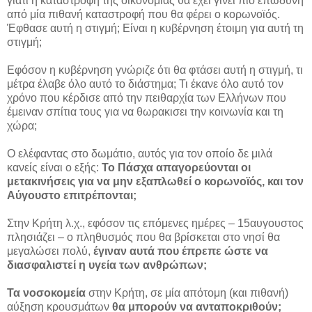
γιατί η καταστροφή της οικονομίας θα έχει γίνει πιο επώδυνη
από μία πιθανή καταστροφή που θα φέρει ο κορωνοϊός.
Έφθασε αυτή η στιγμή; Είναι η κυβέρνηση έτοιμη για αυτή τη
στιγμή;
Εφόσον η κυβέρνηση γνώριζε ότι θα φτάσει αυτή η στιγμή, τι
μέτρα έλαβε όλο αυτό το διάστημα; Τι έκανε όλο αυτό τον
χρόνο που κέρδισε από την πειθαρχία των Ελλήνων που
έμειναν σπίτια τους για να θωρακισει την κοινωνία και τη
χώρα;
Ο ελέφαντας στο δωμάτιο, αυτός για τον οποίο δε μιλά
κανείς είναι ο εξής:
Το Πάσχα απαγορεύονται οι
μετακινήσεις για να μην εξαπλωθεί ο κορωνοϊός, και τον
Αύγουστο επιτρέπονται;
Στην Κρήτη λ.χ., εφόσον τις επόμενες ημέρες – 15αυγουστος
πλησιάζει – ο πληθυσμός που θα βρίσκεται στο νησί θα
μεγαλώσει πολύ,
έγιναν αυτά που έπρεπε ώστε να
διασφαλιστεί η υγεία των ανθρώπων;
Τα νοσοκομεία
στην Κρήτη, σε μία απότομη (και πιθανή)
αύξηση κρουσμάτων
θα μπορούν να ανταποκριθούν;