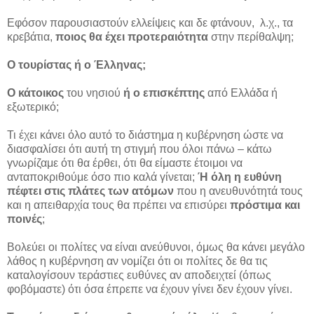
Εφόσον παρουσιαστούν ελλείψεις και δε φτάνουν, λ.χ., τα
κρεβάτια,
ποιος θα έχει προτεραιότητα
στην περίθαλψη;
Ο τουρίστας ή ο Έλληνας;
Ο κάτοικος
του νησιού
ή ο επισκέπτης
από Ελλάδα ή
εξωτερικό;
Τι έχει κάνει όλο αυτό το διάστημα η κυβέρνηση ώστε να
διασφαλίσει ότι αυτή τη στιγμή που όλοι πάνω – κάτω
γνωρίζαμε ότι θα έρθει, ότι θα είμαστε έτοιμοι να
ανταποκριθούμε όσο πιο καλά γίνεται;
Ή όλη η ευθύνη
πέφτει στις πλάτες των ατόμων
που η ανευθυνότητά τους
και η απειθαρχία τους θα πρέπει να επισύρει
πρόστιμα και
ποινές
;
Βολεύει οι πολίτες να είναι ανεύθυνοι, όμως θα κάνει μεγάλο
λάθος η κυβέρνηση αν νομίζει ότι οι πολίτες δε θα τις
καταλογίσουν τεράστιες ευθύνες αν αποδειχτεί (όπως
φοβόμαστε) ότι όσα έπρεπε να έχουν γίνει δεν έχουν γίνει.