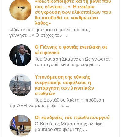
«Ιδιωτικοποιήστε και τη μάνα που
σας γέννησε…»- Η εναέρια
σύγκρουση των ελικοπτέρων που
θα αποδοθεί σε «ανθρώπινο
λάθος»
«Ιδιωτικοποιήστε και τη μάνα που σας
γέννησε…» Ο στίχος του ...
Ο Γιάννης ο φονιάς ενεπλάκη σε
νέο φονικό
Του Θανάση Σκαμνάκη Ως γνωστόν
το τραγούδι είναι δημιουργία ...
Υπονόμευση της εθνικής
ενεργειακής ασφάλειας η
κατάργηση των λιγνιτικών
σταθμών
Του Ευστάθιου Χιώτη Η πρόθεση
της ΔΕΗ να μετατρέψει το ...
Οι εφεδρείες του πρωθυπουργού
Ο Κυριάκος Μητσοτάκης αλείφει
βούτυρο στο ψωμί της ...