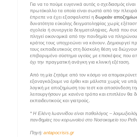
Για να το πούμε ευγενικά αυτός ο σχεδιασμός είναι
πρωτόκολλο τα οποία είναι σωστά από την πλευρά τ
έπρεπε να έχει εξασφαλιστεί η
δωρεάν αποζημίωση
δυνατότητα εύκολης δειγματοληψίας χωρίς εξέταση 
σχολεία ή συνεργεία δειγματοληψιας. Αυτά που συσ
πληγεί οικονομικά από την πανδημία να πληρώνουν 
κράτος τους υποχρεώνει να κάνουν. Δημιουργεί πρ
τους εκπαιδευτικούς στη δύσκολη θέση να διώχνο
επιβαρυμένο σύστημα υγείας με επισκέψεις που απ
όχι την πραγματική ανάγκη για κλινική εξέταση.
Από τη μία ζητάμε από τον κόσμο να απομακρύνετα
εξαναγκάζουμε να έρθει και μάλιστα χωρίς να υπάρ
λογική με αποζημίωση του τεστ και αποσύνδεση της
λειτουργήσουν με κανένα τρόπο και επιπλέον θα δ
εκπαιδευτικούς και γιατρούς.
* Η Ελένη Ιωαννίδου είναι παθολόγος – λοιμωξιολό
πανδημίας του κορωνοϊού στο Νοσοκομείο του Ρεθ
Πηγή:
antapocrisis.gr