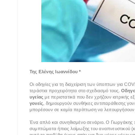
Της Ελένης Ιωαννίδου *
Οι οδηγίες για τη διαχείριση των ύποπτων για CO
τεράστια προχειρότητα στο σχεδιασμό τους.
Οδηγο
υγείας
με περιστατικά που δεν χρήζουν ιατρικής ε
γονείς
, δημιουργούν συνθήκες αντιπαράθεσης γονιώ
μπορέσουν σε καμία περίπτωση να λειτουργήσουν 
Ένα απλό και συνηθισμένο σενάριο. Ο Γιωργάκης π
συμπτώματα ήπιας λοίμωξης του αναπνευστικού (κ
αυτό το παιδί θα έμενε σπίτι μια δυο μέρες μέχρι