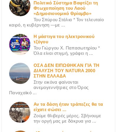
Πολιτικό Σύστημα Βαφτίζει τη
Φτωχοποίηση του Λαού
«Δημοσιονομικό Θρίαμβο»
Του Σπύρου Στάλια * Τον τελευταίο
καιρό, η κυβέρνηση —με ...
Η μάστιγα του ηλεκτρονικού
τζόγου
Του Γιώργου X. Παπασωτηρίου *
Όλα είναι στιγμή, γράφει η ...
ΟΣΑ ΔΕN ΕΙΠΩΘΗΚΑΝ ΓΙΑ ΤΗ
ΔΙΑΛΥΣΗ ΤΟΥ NATURA 2000
ΣΤΗΝ ΕΛΛΑΔΑ
Στην εικόνα φαίνονται
ανεμογεννήτριες στο Όρος
Παναχαϊκό ...
Αν τα δάση ήταν τράπεζες θα τα
είχατε σώσει ...
Ζούμε θλιβερές μέρες. Σβήνουμε
την οργή μας με δάκρυα για ...