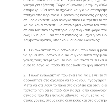
γιατρό για εξέταση. Τώρα σύμφωνα με την εγκύκλι
απομακρυνθεί από το σχολείο και για να επιστρέψει
πάσχει από κορωνοϊό. Προφανώς κανένας γιατρός δ
σε μοριακό τεστ. Άρα αναγκαστικά θα πρέπει το πα
και να κάνει το τεστ. Θα επισκεφτεί λοιπόν τον παι
σε ένα ιδιωτικό εργαστήριο. Δηλαδή κάθε φορά πο
έως 150ευρώ. Εάν τώρα κάποιος δεν έχει ή δεν θέλε
Σαββατοκύριακο, υπάρχουν δύο εναλλακτικές:
1. Η εναλλακτική του νοσοκομείου, που είναι η μό
να έρθει στο νοσοκομείο, να συγχρωτιστεί περιμέ
γονείς τους σκέφτηκαν το ίδιο. Φανταστείτε τι έχει
αυτό το λόγο και ποσό θα φορτωθεί το ήδη υποστ
2. Η άλλη εναλλακτική που έχει είναι να μείνει το πα
αρρώστησε στο σχολείο) να το κάνουν «γαργάρα» 
Μετά να στείλουν το παιδί στο σχολείο και όταν ο 
πιστοποίηση ότι το παιδί δεν πάσχει από κορωνοϊό
σενάριο που θα επαναλαμβάνεται καθημερινά και 
στους γονείς, στους εκπαιδευτικούς και στο σύστημ