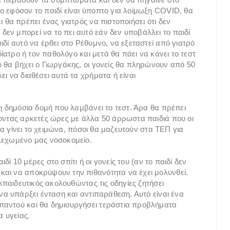
ο εφόσον το παιδί είναι ύποπτο για λοίμωξη COVID, θα
 θα πρέπει ένας γιατρός να πιστοποιήσει ότι δεν
εν μπορεί να το πει αυτό εάν δεν υποβάλλει το παιδί
ιδί αυτό να έρθει στο Ρέθυμνο, να εξεταστεί από γιατρό
δίατρο ή τον παθολόγο και μετά θα πάει να κάνει το τεστ
υ θα βήχει ο Γιωργάκης, οι γονείς θα πληρώνουν από 50
ι να διαθέσει αυτά τα χρήματα ή είναι
νη δημόσια δομή που λαμβάνει το τεστ. Άρα θα πρέπει
νοντας αρκετές ώρες με άλλα 50 άρρωστα παιδιά που οι
 να γίνει το χειμώνα, πόσοι θα μαζευτούν στα ΤΕΠ για
ελεχωμένο μας νοσοκομείο.
ιδί 10 μέρες στο σπίτι ή οι γονείς του (αν το παιδί δεν
και να αποκρύψουν την πιθανότητα να έχει μολυνθεί.
εκπαιδευτικός ακολουθώντας τις οδηγίες ζητήσει
 να υπάρξει ένταση και αντιπαράθεση. Αυτό είναι ένα
παντού και θα δημιουργήσει τεράστια προβλήματα
α υγείας.