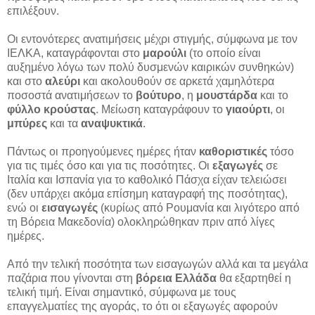
επιλέξουν.
Οι εντονότερες ανατιμήσεις μέχρι στιγμής, σύμφωνα με τον
ΙΕΛΚΑ, καταγράφονται στο
μαρούλι
(το οποίο είναι
αυξημένο λόγω των πολύ δυσμενών καιρικών συνθηκών)
και στο
αλεύρι
και ακολουθούν σε αρκετά χαμηλότερα
ποσοστά ανατιμήσεων το
βούτυρο
, η
μουστάρδα
και το
φύλλο κρούστας
. Μείωση καταγράφουν το
γιαούρτι
, οι
μπύρες
και τα
αναψυκτικά
.
Πάντως οι προηγούμενες ημέρες ήταν
καθοριστικές
τόσο
για τις τιμές όσο και για τις ποσότητες. Οι
εξαγωγές
σε
Ιταλία και Ισπανία για το καθολικό Πάσχα είχαν τελειώσει
(δεν υπάρχει ακόμα επίσημη καταγραφή της ποσότητας),
ενώ οι
εισαγωγές
(κυρίως από Ρουμανία και λιγότερο από
τη Βόρεια Μακεδονία) ολοκληρώθηκαν πριν από λίγες
ημέρες.
Από την τελική ποσότητα των εισαγωγών αλλά και τα μεγάλα
παζάρια που γίνονται στη
βόρεια Ελλάδα
θα εξαρτηθεί η
τελική τιμή. Είναι σημαντικό, σύμφωνα με τους
επαγγελματίες της αγοράς, το ότι οι εξαγωγές αφορούν