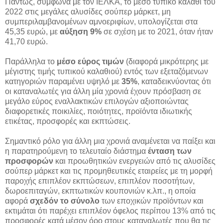
Πάντως, σύμφωνα με τον ΙΕΛΚΑ, το μέσο τυπικό καλάθι του
2022 στις μεγάλες αλυσίδες σούπερ μάρκετ, μη
συμπεριλαμβανομένων αμνοεριφίων, υπολογίζεται στα
45,35 ευρώ, με
αύξηση 9%
σε σχέση με το 2021, όταν ήταν
41,70 ευρώ.
Παράλληλα το
μέσο εύρος τιμών
(διαφορά μικρότερης με
μέγιστης τιμής τυπικού καλαθιού) εντός των εξεταζόμενων
κατηγοριών παραμένει υψηλό με
35%
, καταδεικνύοντας ότι
οι καταναλωτές για άλλη μία χρονιά έχουν πρόσβαση σε
μεγάλο εύρος εναλλακτικών επιλογών αξιοποιώντας
διαφορετικές ποικιλίες, ποιότητες, προϊόντα ιδιωτικής
ετικέτας, προσφορές και εκπτώσεις.
Σημαντικό ρόλο για άλλη μια χρονιά αναμένεται να παίξει και
η παρατηρούμενη το τελευταίο διάστημα
ένταση των
προσφορών
και προωθητικών ενεργειών από τις αλυσίδες
σούπερ μάρκετ και τις προμηθευτικές εταιρείες με τη μορφή
παροχής επιπλέον εκπτώσεων, επιπλέον ποσοτήτων,
δωροεπιταγών, εκπτωτικών κουπονιών κ.λπ., η οποία
αφορά
σχεδόν το σύνολο
των εποχικών προϊόντων και
εκτιμάται ότι παρέχει επιπλέον όφελος περίπου 13% από τις
προσφορές κατά μέσον όρο στους καταναλωτές που θα τις