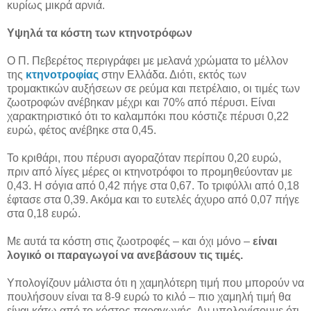
κυρίως μικρά αρνιά.
Υψηλά τα κόστη των κτηνοτρόφων
Ο Π. Πεβερέτος περιγράφει με μελανά χρώματα το μέλλον
της
κτηνοτροφίας
στην Ελλάδα. Διότι, εκτός των
τρομακτικών αυξήσεων σε ρεύμα και πετρέλαιο, οι τιμές των
ζωοτροφών ανέβηκαν μέχρι και 70% από πέρυσι. Είναι
χαρακτηριστικό ότι το καλαμπόκι που κόστιζε πέρυσι 0,22
ευρώ, φέτος ανέβηκε στα 0,45.
Το κριθάρι, που πέρυσι αγοραζόταν περίπου 0,20 ευρώ,
πριν από λίγες μέρες οι κτηνοτρόφοι το προμηθεύονταν με
0,43. Η σόγια από 0,42 πήγε στα 0,67. Το τριφύλλι από 0,18
έφτασε στα 0,39. Ακόμα και το ευτελές άχυρο από 0,07 πήγε
στα 0,18 ευρώ.
Με αυτά τα κόστη στις ζωοτροφές – και όχι μόνο –
είναι
λογικό οι παραγωγοί να ανεβάσουν τις τιμές.
Υπολογίζουν μάλιστα ότι η χαμηλότερη τιμή που μπορούν να
πουλήσουν είναι τα 8-9 ευρώ το κιλό – πιο χαμηλή τιμή θα
είναι κάτω από το κόστος παραγωγής. Αν υπολογίσουμε ότι,