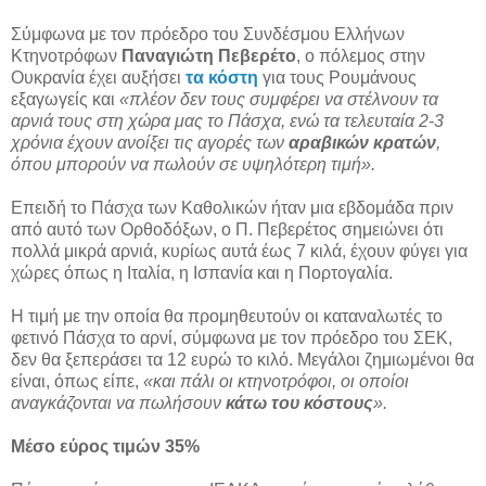
Σύμφωνα με τον πρόεδρο του Συνδέσμου Ελλήνων
Κτηνοτρόφων
Παναγιώτη Πεβερέτο
, ο πόλεμος στην
Ουκρανία έχει αυξήσει
τα κόστη
για τους Ρουμάνους
εξαγωγείς και
«πλέον δεν τους συμφέρει να στέλνουν τα
αρνιά τους στη χώρα μας το Πάσχα, ενώ τα τελευταία 2-3
χρόνια έχουν ανοίξει τις αγορές των
αραβικών κρατών
,
όπου μπορούν να πωλούν σε υψηλότερη τιμή».
Επειδή το Πάσχα των Καθολικών ήταν μια εβδομάδα πριν
από αυτό των Ορθοδόξων, ο Π. Πεβερέτος σημειώνει ότι
πολλά μικρά αρνιά, κυρίως αυτά έως 7 κιλά, έχουν φύγει για
χώρες όπως η Ιταλία, η Ισπανία και η Πορτογαλία.
Η τιμή με την οποία θα προμηθευτούν οι καταναλωτές το
φετινό Πάσχα το αρνί, σύμφωνα με τον πρόεδρο του ΣΕΚ,
δεν θα ξεπεράσει τα 12 ευρώ το κιλό. Μεγάλοι ζημιωμένοι θα
είναι, όπως είπε,
«και πάλι οι κτηνοτρόφοι, οι οποίοι
αναγκάζονται να πωλήσουν
κάτω του κόστους
».
Μέσο εύρος τιμών 35%