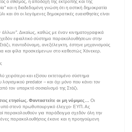
τός ο εθισμός, η αποδοχή της εκτροπής και της
ία” και η διαδεδομένη γνώση ότι η αστική δημοκρατία
ούλι και ότι οι λεγόμενες δημοκρατικές ευαισθησίες είναι
ων άλλων”. Δικαίως, καθώς με έναν κινηματογραφικά
 σχεδόν εφιαλτικό σύστημα παρακολουθήσεων στην
Στάζι, παντοδύναμη, ανεξέλεγκτη, έστηνε μηχανισμούς
α και φίλα προσκείμενων στο καθεστώς Χόνεκερ.
ι;
ολύ χειρότερο και εξίσου εκτεταμένο σύστημα
γισμικού predator – και όχι μόνο που κάνει τον
από τον υπαρκτό σοσιαλισμό της Στάζι.
σεις ετησίως. Φανταστείτε οι μη νόμιμες…
Οι
-υπό στενό πρωθυπουργικό έλεγχο- ΕΥΠ. Ας
ανοί παρακολουθούν για παράδειγμα σχεδόν όλη την
αμένες παρακολουθήσεις έκανε και η προηγούμενη