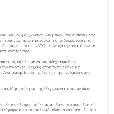
 ένα βαθμό, η σύγκρουση δύο μπλοκ, του δυτικού με το
ς Γερμανίας ήταν η κατασκοπεία, οι δολιοφθορές, τα
ς Γερμανίας και του ΝΑΤΟ, με στόχο την άνευ όρων και
τότε καπιταλισμό.
σιαλισμό, οφείλουμε να παραδεχτούμε ότι το
 την πτώση του Τείχους οπου το πλιάτσικο των
της Ανατολικής Ευρώπης δεν είχε προηγούμενο στην
ς του Μητσοτάκη και της ελεγχόμενης από τον ίδιον
αρκτού σοσιαλισμού μπήκε ταφόπλακα στο σοσιαλιστικό
καλύφθηκε ότι ο καπιταλισμός είναι το καλύτερο δυνατό