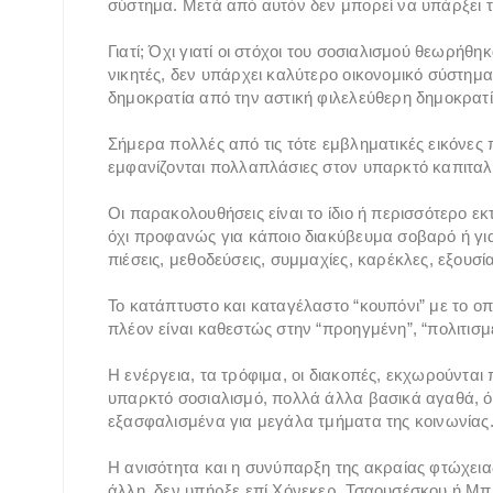
σύστημα. Μετά από αυτόν δεν μπορεί να υπάρξει 
Γιατί; Όχι γιατί οι στόχοι του σοσιαλισμού θεωρήθ
νικητές, δεν υπάρχει καλύτερο οικονομικό σύστημ
δημοκρατία από την αστική φιλελεύθερη δημοκρατ
Σήμερα πολλές από τις τότε εμβληματικές εικόνες
εμφανίζονται πολλαπλάσιες στον υπαρκτό καπιταλ
Οι παρακολουθήσεις είναι το ίδιο ή περισσότερο εκτ
όχι προφανώς για κάποιο διακύβευμα σοβαρό ή για
πιέσεις, μεθοδεύσεις, συμμαχίες, καρέκλες, εξουσί
Το κατάπτυστο και καταγέλαστο “κουπόνι” με το οπ
πλέον είναι καθεστώς στην “προηγμένη”, “πολιτισ
Η ενέργεια, τα τρόφιμα, οι διακοπές, εκχωρούνται 
υπαρκτό σοσιαλισμό, πολλά άλλα βασικά αγαθά, όπω
εξασφαλισμένα για μεγάλα τμήματα της κοινωνίας
Η ανισότητα και η συνύπαρξη της ακραίας φτώχεια
άλλη, δεν υπήρξε επί Χόνεκερ, Τσαουσέσκου ή Μπ