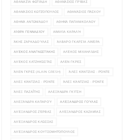
ΑΘΑΝΑΣΊΑ ΦΩΤΙΆΔΗ
ΑΘΑΝΆΣΙΟΣ ΓΡΊΒΑΣ
ΑΘΑΝΆΣΙΟΣ ΚΩΤΣΌΠΟΥΛΟΣ
ΑΘΑΝΆΣΙΟΣ ΠΆΣΧΟΥ
ΑΘΗΝΆ ΑΝΤΩΝΙΆΔΟΥ
ΑΘΗΝΆ ΠΑΠΑΝΙΚΟΛΆΟΥ
ΑΊΘΡΑ ΓΕΝΝΑΔΊΟΥ
ΑΙΜΙΛΊΑ ΚΑΡΑΛΉ
ΆΚΗΣ ΖΑΡΚΑΔΟΎΛΑΣ
ΆΛΒΑΡΟ ΓΚΑΡΣΊΑ ΛΙΝΈΡΑ
ΑΛΈΚΟΣ ΑΝΑΓΝΩΣΤΆΚΗΣ
ΑΛΈΚΟΣ ΜΙΧΑΗΛΊΔΗΣ
ΑΛΈΚΟΣ ΧΑΤΖΗΚΏΣΤΑΣ
ΑΛΈΝ ΓΚΡΕΣ
ΆΛΕΝ ΓΚΡΕΣ (ALAIN GRESH)
ΆΛΕΞ ΚΆΝΤΖΙΑΣ - ΡΌΝΤΕ
ΑΛΕΞ ΚΆΝΤΖΙΑΣ - ΡΌΝΤΕ
ΆΛΕΞ ΚΆΝΤΖΙΑΣ - ΡΌΝΤΕ
ΆΛΕΞ ΠΑΖΑΪ́ΤΗΣ
ΑΛΕΞΆΝΔΡΑ ΓΚΊΤΣΗ
ΑΛΕΞΆΝΔΡΑ ΚΑΠΑΡΟΎ
ΑΛΈΞΑΝΔΡΟΣ ΓΟΎΛΑΣ
ΑΛΈΞΑΝΔΡΟΣ ΖΈΡΒΑΣ
ΑΛΈΞΑΝΔΡΟΣ ΚΑΖΑΜΊΑΣ
ΑΛΈΞΑΝΔΡΟΣ ΚΛΏΣΣΑΣ
ΑΛΈΞΑΝΔΡΟΣ ΚΟΥΤΣΟΜΗΤΌΠΟΥΛΟΣ