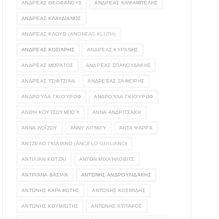
ΑΝΔΡΈΑΣ ΘΕΟΦΆΝΟΥΣ
ΑΝΔΡΈΑΣ ΚΑΨΑΜΠΈΛΗΣ
ΑΝΔΡΈΑΣ ΚΛΑΥΔΙΑΝΌΣ
ΑΝΔΡΈΑΣ ΚΛΟΥΘ (ANDREAS KLUTH)
ΑΝΔΡΈΑΣ ΚΟΣΙΆΡΗΣ
ΑΝΔΡΈΑΣ ΚΥΡΆΝΗΣ
ΑΝΔΡΈΑΣ ΜΟΡΆΤΟΣ
ΑΝΔΡΈΑΣ ΣΠΑΝΟΥΔΆΚΗΣ
ΑΝΔΡΈΑΣ ΤΣΙΦΤΣΙΆΝ
ΑΝΔΡΕΈΑΣ ΖΑΦΕΊΡΗΣ
ΑΝΔΡΟΎΛΑ ΓΚΙΟΎΡΟΦ
ΑΝΔΡΟΎΛΑ ΓΚΙΟΎΡΩΦ
ΑΝΘΉ ΚΟΥΤΣΟΥΜΠΟΎ
ΑΝΝΑ ΑΝΔΡΙΤΣΆΚΗ
ΆΝΝΑ ΛΟΪ́ΖΟΥ
ΆΝΝΥ ΛΙΓΝΟΎ
ΆΝΤΑ ΨΑΡΡΆ
ΆΝΤΖΕΛΟ ΓΚΙΛΙΆΝΟ (ANGELO GUILIANO)
ΑΝΤΙΛΙΆΝ ΚΟΤΖΆΙ
ΑΝΤΌΝ ΜΙΧΑΉΛΟΒΙΤΣ
ΑΝΤΡΙΆΝΑ ΒΑΣΙΛΆ
ΑΝΤΏΝΗΣ ΑΝΔΡΟΥΛΙΔΆΚΗΣ
ΑΝΤΏΝΗΣ ΚΑΡΑΦΏΤΗΣ
ΑΝΤΏΝΗΣ ΚΟΣΜΊΔΗΣ
ΑΝΤΏΝΗΣ ΚΟΥΜΙΏΤΗΣ
ΑΝΤΏΝΗΣ ΚΥΠΆΡΟΣ