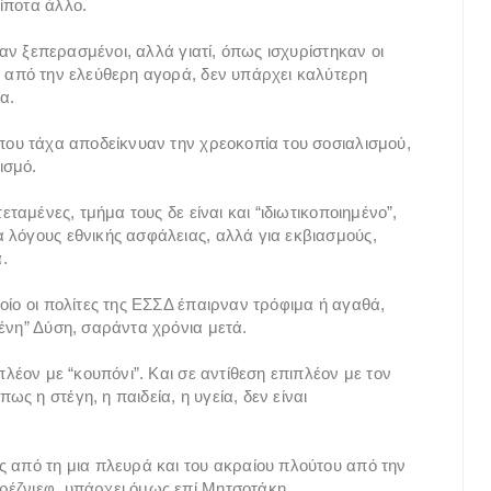
τίποτα άλλο.
ηκαν ξεπερασμένοι, αλλά γιατί, όπως ισχυρίστηκαν οι
α από την ελεύθερη αγορά, δεν υπάρχει καλύτερη
ία.
 που τάχα αποδείκνυαν την χρεοκοπία του σοσιαλισμού,
ισμό.
εταμένες, τμήμα τους δε είναι και “ιδιωτικοποιημένο”,
 λόγους εθνικής ασφάλειας, αλλά για εκβιασμούς,
α.
οίο οι πολίτες της ΕΣΣΔ έπαιρναν τρόφιμα ή αγαθά,
μένη” Δύση, σαράντα χρόνια μετά.
πλέον με “κουπόνι”. Και σε αντίθεση επιπλέον με τον
ς η στέγη, η παιδεία, η υγεία, δεν είναι
.
ς από τη μια πλευρά και του ακραίου πλούτου από την
ρέζνιεφ, υπάρχει όμως επί Μητσοτάκη.