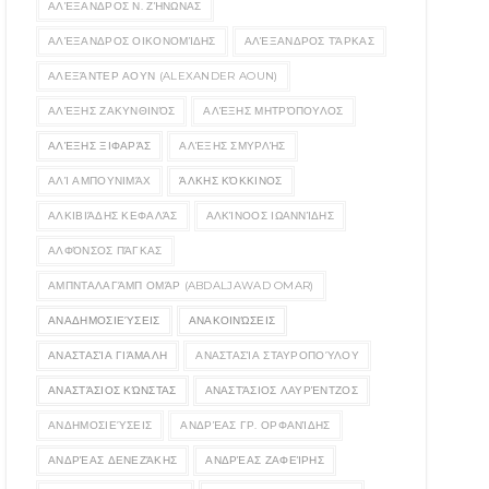
ΑΛΈΞΑΝΔΡΟΣ Ν. ΖΉΝΩΝΑΣ
ΑΛΈΞΑΝΔΡΟΣ ΟΙΚΟΝΟΜΊΔΗΣ
ΑΛΈΞΑΝΔΡΟΣ ΤΆΡΚΑΣ
ΑΛΕΞΆΝΤΕΡ ΑΟΥΝ (ALEXANDER AOUN)
ΑΛΈΞΗΣ ΖΑΚΥΝΘΙΝΌΣ
ΑΛΈΞΗΣ ΜΗΤΡΌΠΟΥΛΟΣ
ΑΛΈΞΗΣ ΞΙΦΑΡΆΣ
ΑΛΈΞΗΣ ΣΜΥΡΛΉΣ
ΑΛΊ ΑΜΠΟΥΝΙΜΆΧ
ΆΛΚΗΣ ΚΌΚΚΙΝΟΣ
ΑΛΚΙΒΙΆΔΗΣ ΚΕΦΑΛΆΣ
ΑΛΚΊΝΟΟΣ ΙΩΑΝΝΊΔΗΣ
ΑΛΦΌΝΣΟΣ ΠΆΓΚΑΣ
ΑΜΠΝΤΑΛΑΓΆΜΠ ΟΜΆΡ (ABDALJAWAD OMAR)
ΑΝΑΔΗΜΟΣΙΕΎΣΕΙΣ
ΑΝΑΚΟΙΝΏΣΕΙΣ
ΑΝΑΣΤΑΣΊΑ ΓΙΆΜΑΛΗ
ΑΝΑΣΤΑΣΊΑ ΣΤΑΥΡΟΠΟΎΛΟΥ
ΑΝΑΣΤΆΣΙΟΣ ΚΏΝΣΤΑΣ
ΑΝΑΣΤΆΣΙΟΣ ΛΑΥΡΈΝΤΖΟΣ
ΑΝΔΗΜΟΣΙΕΎΣΕΙΣ
ΑΝΔΡΈΑΣ ΓΡ. ΟΡΦΑΝΊΔΗΣ
ΑΝΔΡΈΑΣ ΔΕΝΕΖΆΚΗΣ
ΑΝΔΡΈΑΣ ΖΑΦΕΊΡΗΣ