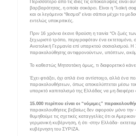
Περισσότερο από τις ίδιες τις αποκαλύψεις είναι αυ
βαρβαρότητας, η οποία σοκάρει. Είναι η “λαϊκή σοφ
και οι λεγόμενοι “θεσμοί” είναι σάπιοι μέχρι το μεδ
εντελώς υποκριτικές.
Πριν 16 χρόνια έκανε θραύση η ταινία “Οι ζωές τ
ξεχωριστό τρόπο, περιγραφόταν ένα εκτεταμένο,
Ανατολική Γερμανία επί υπαρκτού σοσιαλισμού. Η 
παρακολούθησης αντιφρονούντων, υπόπτων, ακόμ
Το καθεστώς Μητσοτάκη όμως, τι διαφορετικό κάνε
Έχει φτιάξει, όχι απλά ένα αντίστοιχο, αλλά ένα π
παρακολουθήσεων, όπως αποκαλύπτεται μέσω του λο
υπαρκτό καπιταλισμό της Ελλάδας να μη διαφέρει 
15.000 περίπου είναι οι “νόμιμες” παρακολουθή
παρακολουθήσεις βεβαίως δεν αφορούν μόνο την 
θυμηθούμε τις σχετικές καταγγελίες ότι οι Αμερικ
γερμανική κυβέρνηση, ή ότι -στην Ελλάδα- εκτετ
κυβέρνηση του ΣΥΡΙΖΑ.