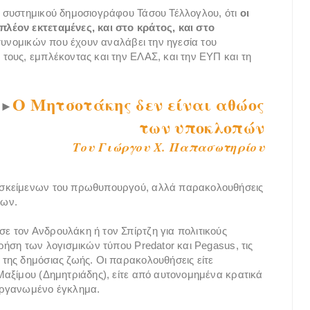
 συστημικού δημοσιογράφου Τάσου Τέλλογλου, ότι
οι
λέον εκτεταμένες, και στο κράτος, και στο
υνομικών που έχουν αναλάβει την ηγεσία του
ους, εμπλέκοντας και την ΕΛΑΣ, και την ΕΥΠ και τη
Ο Μητσοτάκης δεν είναι αθώος
►
των υποκλοπών
Του Γιώργου X. Παπασωτηρίου
οσκείμενων του πρωθυπουργού, αλλά παρακολουθήσεις
των.
 τον Ανδρουλάκη ή τον Σπίρτζη για πολιτικούς
ρήση των λογισμικών τύπου Predator και Pegasus, τις
της δημόσιας ζωής. Οι παρακολουθήσεις είτε
αξίμου (Δημητριάδης), είτε από αυτονομημένα κρατικά
οργανωμένο έγκλημα.