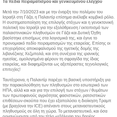
Τα πεδία πειραματισμού και γενικευμένου ελέγχου
Μετά την 7/10/2023 και με την έναρξη του πολέμου του
Ισραήλ στη Γάζα, η Παλαντίρ επίσημα ανέλαβε κομβικό ρόλο.
Η συστηματοποίηση της επιλογής στόχων και η γενοκτονική
πολιτική του Ισραήλ για την εξολόθρευση / εκτοπισμό των
παλαιστινιακών πληθυσμών σε Γάζα και Δυτική Όχθη
βασίστηκε επισήμως στα λογισμικά της, και έγινε το
προνομιακό πεδίο πειραματισμών της εταιρείας. Επίσης οι
επιχειρήσεις αποκεφαλισμού της ηγετικής δομής της
λιβανέζικης Χεζμπολά, και στη συνέχεια της ιρανικής
ηγεσίας, ομολογημένα φέρουν τη σφραγίδα της ίδιας
εταιρείας, και διαφημίζονται ως αξεπέραστες τεχνολογικές
επιτυχίες!
Ταυτόχρονα, η Παλαντίρ παρέχει τη βασική υποστήριξη για
την παρακολούθηση των πληθυσμών στο εσωτερικό των
ΗΠΑ, αλλά και και για την επιλογή των στόχων / θυμάτων
των πρωτοφανούς αγριότητας φασιστικών, ρατσιστικών
επιθέσεων-σκούπα που έχει εξαπολύσει η διοίκηση Τραμπ
(με βραχίονα την ICE) απέναντι στους μεταναστευτικούς
πληθυσμούς σε όλη τη χώρα. Το μεταναστευτικό, και όσα
οργανώνονται υπό τον τίτλο «εξάλειψη του βαρέος