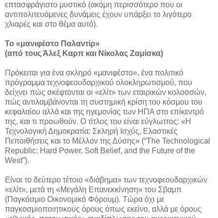
επτασφράγιστο μυστικό (ακόμη περισσότερο που οι
αντιπολιτευόμενες δυνάμεις έχουν υπάρξει το λιγότερο
χλιαρές και στο θέμα αυτό).
Το «μανιφέστο Παλαντίρ»
(από τους Άλεξ Καρπ και Νίκολας Ζαμίσκα)
Πρόκειται για ένα σκληρό «μανιφέστο», ένα πολιτικό
πρόγραμμα τεχνοφεουδαρχικού ολοκληρωτισμού, που
δείχνει πώς σκέφτονται οι «ελίτ» των εταιρικών κολοσσών,
πώς αντιλαμβάνονται τη συστημική κρίση του κόσμου του
κεφαλαίου αλλά και της ηγεμονίας των ΗΠΑ στο επίκεντρό
της, και τι προωθούν. Ο τίτλος του είναι εύγλωττος: «Η
Τεχνολογική Δημοκρατία: Σκληρή Ισχύς, Ελαστικές
Πεποιθήσεις και το Μέλλον της Δύσης» (“The Technological
Republic: Hard Power, Soft Belief, and the Future of the
West”).
Είναι το δεύτερο τέτοιο «διάβημα» των τεχνοφεουδαρχικών
«ελίτ», μετά τη «Μεγάλη Επανεκκίνηση» του Σβαμπ
(Παγκόσμιο Οικονομικό Φόρουμ). Τώρα όχι με
παγκοσμιοποιητικούς όρους όπως εκείνο, αλλά με όρους