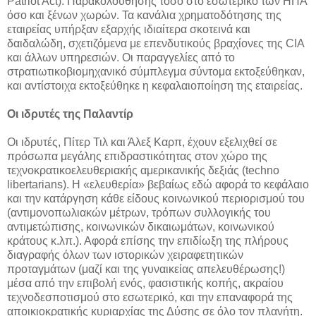
Patriot Act). Παρακολούθησης τόσο στο εσωτερικό των ΗΠΑ
όσο και ξένων χωρών. Τα κανάλια χρηματοδότησης της
εταιρείας υπήρξαν εξαρχής ιδιαίτερα σκοτεινά και
δαιδαλώδη, σχετιζόμενα με επενδυτικούς βραχίονες της CIA
και άλλων υπηρεσιών. Οι παραγγελίες από το
στρατιωτικοβιομηχανικό σύμπλεγμα σύντομα εκτοξεύθηκαν,
και αντίστοιχα εκτοξεύθηκε η κεφαλαιοποίηση της εταιρείας.
Οι ιδρυτές της Παλαντίρ
Οι ιδρυτές, Πίτερ Τιλ και Άλεξ Καρπ, έχουν εξελιχθεί σε
πρόσωπα μεγάλης επιδραστικότητας στον χώρο της
τεχνοκρατικοελευθεριακής αμερικανικής δεξιάς (techno
libertarians). Η «ελευθερία» βεβαίως εδώ αφορά το κεφάλαιο
και την κατάργηση κάθε είδους κοινωνικού περιορισμού του
(αντιμονοπωλιακών μέτρων, τρόπων συλλογικής του
αντιμετώπισης, κοινωνικών δικαιωμάτων, κοινωνικού
κράτους κ.λπ.). Αφορά επίσης την επιδίωξη της πλήρους
διαγραφής όλων των ιστορικών χειραφετητικών
προταγμάτων (μαζί και της γυναικείας απελευθέρωσης!)
μέσα από την επιβολή ενός, φασιστικής κοπής, ακραίου
τεχνοδεσποτισμού στο εσωτερικό, και την επαναφορά της
αποικιοκρατικής κυριαρχίας της Δύσης σε όλο τον πλανήτη.