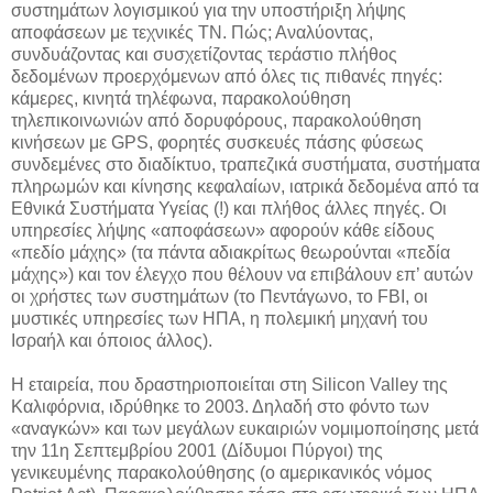
συστημάτων λογισμικού για την υποστήριξη λήψης
αποφάσεων με τεχνικές ΤΝ. Πώς; Αναλύοντας,
συνδυάζοντας και συσχετίζοντας τεράστιο πλήθος
δεδομένων προερχόμενων από όλες τις πιθανές πηγές:
κάμερες, κινητά τηλέφωνα, παρακολούθηση
τηλεπικοινωνιών από δορυφόρους, παρακολούθηση
κινήσεων με GPS, φορητές συσκευές πάσης φύσεως
συνδεμένες στο διαδίκτυο, τραπεζικά συστήματα, συστήματα
πληρωμών και κίνησης κεφαλαίων, ιατρικά δεδομένα από τα
Εθνικά Συστήματα Υγείας (!) και πλήθος άλλες πηγές. Οι
υπηρεσίες λήψης «αποφάσεων» αφορούν κάθε είδους
«πεδίο μάχης» (τα πάντα αδιακρίτως θεωρούνται «πεδία
μάχης») και τον έλεγχο που θέλουν να επιβάλουν επ’ αυτών
οι χρήστες των συστημάτων (το Πεντάγωνο, το FBI, οι
μυστικές υπηρεσίες των ΗΠΑ, η πολεμική μηχανή του
Ισραήλ και όποιος άλλος).
Η εταιρεία, που δραστηριοποιείται στη Silicon Valley της
Καλιφόρνια, ιδρύθηκε το 2003. Δηλαδή στο φόντο των
«αναγκών» και των μεγάλων ευκαιριών νομιμοποίησης μετά
την 11η Σεπτεμβρίου 2001 (Δίδυμοι Πύργοι) της
γενικευμένης παρακολούθησης (ο αμερικανικός νόμος