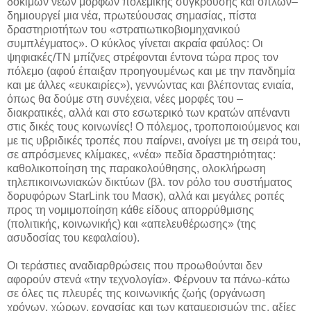
δοκιμών νέων μορφών πολεμικής σύγκρουσης και όπλων–
δημιουργεί μια νέα, πρωτεύουσας σημασίας, πίστα
δραστηριοτήτων του «στρατιωτικοβιομηχανικού
συμπλέγματος». Ο κύκλος γίνεται ακραία φαύλος: Οι
ψηφιακές/ΤΝ μπίζνες στρέφονται έντονα τώρα προς τον
πόλεμο (αφού έπαιξαν προηγουμένως και με την πανδημία
και με άλλες «ευκαιρίες»), γεννώντας και βλέποντας ενιαία,
όπως θα δούμε στη συνέχεια, νέες μορφές του –
διακρατικές, αλλά και στο εσωτερικό των κρατών απέναντι
στις δικές τους κοινωνίες! Ο πόλεμος, τροποποιούμενος και
με τις υβριδικές τροπές που παίρνει, ανοίγει με τη σειρά του,
σε απρόσμενες κλίμακες, «νέα» πεδία δραστηριότητας:
καθολικοποίηση της παρακολούθησης, ολοκλήρωση
τηλεπικοινωνιακών δικτύων (βλ. τον ρόλο του συστήματος
δορυφόρων StarLink του Μασκ), αλλά και μεγάλες ροπές
προς τη νομιμοποίηση κάθε είδους απορρύθμισης
(πολιτικής, κοινωνικής) και «απελευθέρωσης» (της
ασυδοσίας του κεφαλαίου).
Οι τεράστιες αναδιαρθρώσεις που προωθούνται δεν
αφορούν στενά «την τεχνολογία». Φέρνουν τα πάνω-κάτω
σε όλες τις πλευρές της κοινωνικής ζωής (οργάνωση
χρόνων, χώρων, εργασίας και των καταμερισμών της, αξίες