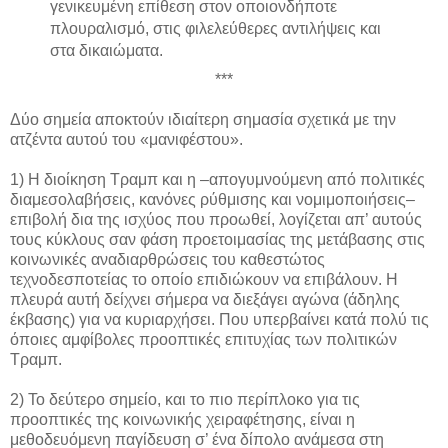
γενικευμένη επίθεση στον οποιονδήποτε
πλουραλισμό, στις φιλελεύθερες αντιλήψεις και
στα δικαιώματα.
***
Δύο σημεία αποκτούν ιδιαίτερη σημασία σχετικά με την
ατζέντα αυτού του «μανιφέστου».
1) Η διοίκηση Τραμπ και η –απογυμνούμενη από πολιτικές
διαμεσολαβήσεις, κανόνες ρύθμισης και νομιμοποιήσεις–
επιβολή δια της ισχύος που προωθεί, λογίζεται απ’ αυτούς
τους κύκλους σαν φάση προετοιμασίας της μετάβασης στις
κοινωνικές αναδιαρθρώσεις του καθεστώτος
τεχνοδεσποτείας το οποίο επιδιώκουν να επιβάλουν. Η
πλευρά αυτή δείχνει σήμερα να διεξάγει αγώνα (άδηλης
έκβασης) για να κυριαρχήσει. Που υπερβαίνει κατά πολύ τις
όποιες αμφίβολες προοπτικές επιτυχίας των πολιτικών
Τραμπ.
2) Το δεύτερο σημείο, και το πιο περίπλοκο για τις
προοπτικές της κοινωνικής χειραφέτησης, είναι η
μεθοδευόμενη παγίδευση σ’ ένα δίπολο ανάμεσα στη