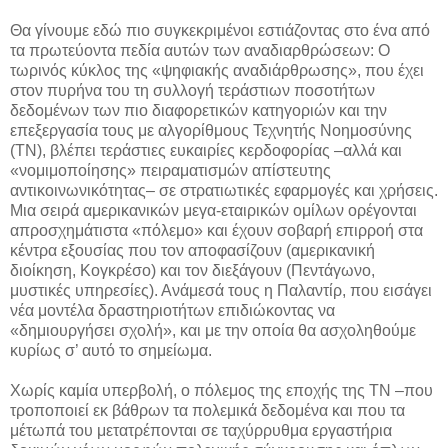
Θα γίνουμε εδώ πιο συγκεκριμένοι εστιάζοντας στο ένα από
τα πρωτεύοντα πεδία αυτών των αναδιαρθρώσεων: Ο
τωρινός κύκλος της «ψηφιακής αναδιάρθρωσης», που έχει
στον πυρήνα του τη συλλογή τεράστιων ποσοτήτων
δεδομένων των πιο διαφορετικών κατηγοριών και την
επεξεργασία τους με αλγορίθμους Τεχνητής Νοημοσύνης
(ΤΝ), βλέπει τεράστιες ευκαιρίες κερδοφορίας –αλλά και
«νομιμοποίησης» πειραματισμών απίστευτης
αντικοινωνικότητας– σε στρατιωτικές εφαρμογές και χρήσεις.
Μια σειρά αμερικανικών μεγα-εταιρικών ομίλων ορέγονται
απροσχημάτιστα «πόλεμο» και έχουν σοβαρή επιρροή στα
κέντρα εξουσίας που τον αποφασίζουν (αμερικανική
διοίκηση, Κογκρέσο) και τον διεξάγουν (Πεντάγωνο,
μυστικές υπηρεσίες). Ανάμεσά τους η Παλαντίρ, που εισάγει
νέα μοντέλα δραστηριοτήτων επιδιώκοντας να
«δημιουργήσει σχολή», και με την οποία θα ασχοληθούμε
κυρίως σ’ αυτό το σημείωμα.
Χωρίς καμία υπερβολή, ο πόλεμος της εποχής της ΤΝ –που
τροποποιεί εκ βάθρων τα πολεμικά δεδομένα και που τα
μέτωπά του μετατρέπονται σε ταχύρρυθμα εργαστήρια