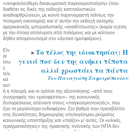
«νεοφιλελεύθερη δικαιωματική παγκοσμιοποίηση» (που
διαθέτει τις δικές της εκδοχές καπιταλιστικών
αναδιαρθρώσεων, με κοινό παρονομαστή πάντως την
πολεμική οικονομία), και σ’ αυτήν την εκδοχή σκληρής
αμερικανικής ιμπεριαλιστικής «αναδίπλωσης» (καμία σχέση
με την όποια απόσυρση από πολέμους και με κάποιον
δήθεν απομονωτισμό στο «Δυτικό ημισφαίριο»).
Το τέλος της ιδιοκτησίας: Η
Είν
►
αι
γενιά που δεν της ανήκει τίποτα
ίσω
αλλά χρωστάει τα πάντα
ς
τελι
Του Παναγιώτη Ζαφειρόπουλου
κά
αυτ
ή η πλευρά, και οι τρόποι της αξιοποίησης –από τους
συγγραφείς του «μανιφέστου»– της κοινωνικής
δυσαρέσκειας απέναντι στους «παγκοσμιοποιητές», που
έχει το μεγαλύτερο ενδιαφέρον. Στο βαθμό που προσβλέπει
στις δυνατότητες δημιουργίας υπολογίσιμου ρεύματος
κοινωνικής υποστήριξης και «παίζει» μ’ αυτές. Οι «υλικές
πραγματικότητες» της πρακτικής πολιτικής των ΗΠΑ δεν