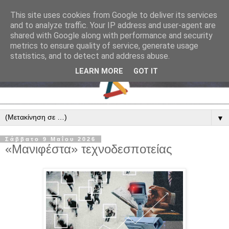
This site uses cookies from Google to deliver its services
and to analyze traffic. Your IP address and user-agent are
shared with Google along with performance and security
metrics to ensure quality of service, generate usage
statistics, and to detect and address abuse.
LEARN MORE
GOT IT
▼
Σάββατο 9 Μαΐου 2026
«Μανιφέστα» τεχνοδεσποτείας