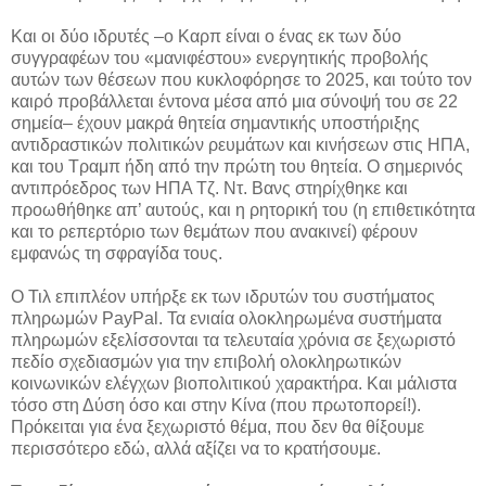
Και οι δύο ιδρυτές –ο Καρπ είναι ο ένας εκ των δύο
συγγραφέων του «μανιφέστου» ενεργητικής προβολής
αυτών των θέσεων που κυκλοφόρησε το 2025, και τούτο τον
καιρό προβάλλεται έντονα μέσα από μια σύνοψή του σε 22
σημεία– έχουν μακρά θητεία σημαντικής υποστήριξης
αντιδραστικών πολιτικών ρευμάτων και κινήσεων στις ΗΠΑ,
και του Τραμπ ήδη από την πρώτη του θητεία. Ο σημερινός
αντιπρόεδρος των ΗΠΑ Τζ. Ντ. Βανς στηρίχθηκε και
προωθήθηκε απ’ αυτούς, και η ρητορική του (η επιθετικότητα
και το ρεπερτόριο των θεμάτων που ανακινεί) φέρουν
εμφανώς τη σφραγίδα τους.
Ο Τιλ επιπλέον υπήρξε εκ των ιδρυτών του συστήματος
πληρωμών PayPal. Τα ενιαία ολοκληρωμένα συστήματα
πληρωμών εξελίσσονται τα τελευταία χρόνια σε ξεχωριστό
πεδίο σχεδιασμών για την επιβολή ολοκληρωτικών
κοινωνικών ελέγχων βιοπολιτικού χαρακτήρα. Και μάλιστα
τόσο στη Δύση όσο και στην Κίνα (που πρωτοπορεί!).
Πρόκειται για ένα ξεχωριστό θέμα, που δεν θα θίξουμε
περισσότερο εδώ, αλλά αξίζει να το κρατήσουμε.