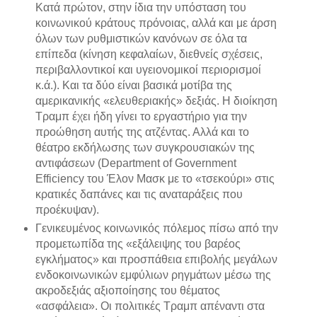
Κατά πρώτον, στην ίδια την υπόσταση του
κοινωνικού κράτους πρόνοιας, αλλά και με άρση
όλων των ρυθμιστικών κανόνων σε όλα τα
επίπεδα (κίνηση κεφαλαίων, διεθνείς σχέσεις,
περιβαλλοντικοί και υγειονομικοί περιορισμοί
κ.ά.). Και τα δύο είναι βασικά μοτίβα της
αμερικανικής «ελευθεριακής» δεξιάς. Η διοίκηση
Τραμπ έχει ήδη γίνει το εργαστήριο για την
προώθηση αυτής της ατζέντας. Αλλά και το
θέατρο εκδήλωσης των συγκρουσιακών της
αντιφάσεων (Department of Government
Efficiency του Έλον Μασκ με το «τσεκούρι» στις
κρατικές δαπάνες και τις αναταράξεις που
προέκυψαν).
Γενικευμένος κοινωνικός πόλεμος πίσω από την
προμετωπίδα της «εξάλειψης του βαρέος
εγκλήματος» και προσπάθεια επιβολής μεγάλων
ενδοκοινωνικών εμφύλιων ρηγμάτων μέσω της
ακροδεξιάς αξιοποίησης του θέματος
«ασφάλεια». Οι πολιτικές Τραμπ απέναντι στα