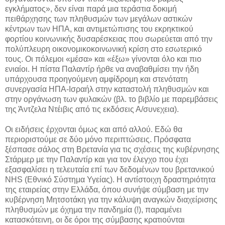
εγκλήματος», δεν είναι παρά μια τεράστια δοκιμή
πειθάρχησης των πληθυσμών των μεγάλων αστικών
κέντρων των ΗΠΑ, και αντιμετώπισης του εκρηκτικού
φορτίου κοινωνικής δυσαρέσκειας που σωρεύεται από την
πολύπλευρη οικονομικοκοινωνική κρίση στο εσωτερικό
τους. Οι πόλεμοι «μέσα» και «έξω» γίνονται όλο και πιο
ενιαίοι. Η πίστα Παλαντίρ ήρθε να αναβαθμίσει την ήδη
υπάρχουσα προηγούμενη αμφίδρομη και στενότατη
συνεργασία ΗΠΑ-Ισραήλ στην καταστολή πληθυσμών και
στην οργάνωση των φυλακών (βλ. το βιβλίο με παρεμβάσεις
της Άντζελα Ντέιβις από τις εκδόσεις Α/συνεχεια).
Οι ειδήσεις έρχονται όμως και από αλλού. Εδώ θα
περιοριστούμε σε δύο μόνο περιπτώσεις. Πρόσφατα
ξέσπασε σάλος στη Βρετανία για τις σχέσεις της κυβέρνησης
Στάρμερ με την Παλαντίρ και για τον έλεγχο που έχει
εξασφαλίσει η τελευταία επί των δεδομένων του βρετανικού
NHS (Εθνικό Σύστημα Υγείας). Η αντίστοιχη δραστηριότητα
της εταιρείας στην Ελλάδα, όπου συνήψε σύμβαση με την
κυβέρνηση Μητσοτάκη για την κάλυψη αναγκών διαχείρισης
πληθυσμών με όχημα την πανδημία (!), παραμένει
κατασκότεινη, οι δε όροι της σύμβασης κρατιούνται