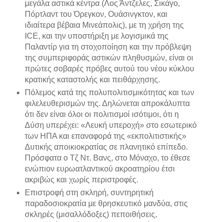
μεγάλα αστικά κέντρα (Λος Άντζελες, Σικάγο,
Πόρτλαντ του Όρεγκον, Ουάσινγκτον, και
ιδιαίτερα βέβαια Μινεάπολις), με τη χρήση της
ICE, και την υποστήριξη με λογισμικά της
Παλαντίρ για τη στοχοποίηση και την πρόβλεψη
της συμπεριφοράς αστικών πληθυσμών, είναι οι
πρώτες σοβαρές πρόβες αυτού του νέου κύκλου
κρατικής καταστολής και πειθάρχησης.
Πόλεμος κατά της πολυπολιτισμικότητας και των
φιλελευθερισμών της. Δηλώνεται απροκάλυπτα
ότι δεν είναι όλοι οι πολιτισμοί ισότιμοι, ότι η
Δύση υπερέχει: «Λευκή υπεροχή» στο εσωτερικό
των ΗΠΑ και επαναφορά της «εκπολιτιστικής»
Δυτικής αποικιοκρατίας σε πλανητικό επίπεδο.
Πρόσφατα ο Τζ Ντ. Βανς, στο Μόναχο, το έθεσε
ενώπιον ευρωατλαντικού ακροατηρίου έτσι
ακριβώς και χωρίς περιστροφές.
Επιστροφή στη σκληρή, συντηρητική
παραδοσιοκρατία με θρησκευτικό μανδύα, στις
σκληρές (μισαλλόδοξες) πεποιθήσεις,