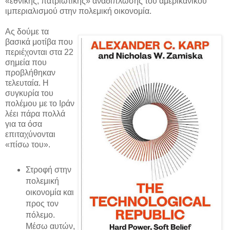
«εθνικής, πατριωτικής» αναδίπλωσης του αμερικανικού
ιμπεριαλισμού στην πολεμική οικονομία.
Ας δούμε τα
βασικά μοτίβα που
περιέχονται στα 22
σημεία που
προβλήθηκαν
τελευταία. Η
συγκυρία του
πολέμου με το Ιράν
λέει πάρα πολλά
για τα όσα
επιταχύνονται
«πίσω του».
Στροφή στην
πολεμική
οικονομία και
προς τον
πόλεμο.
Μέσω αυτών,