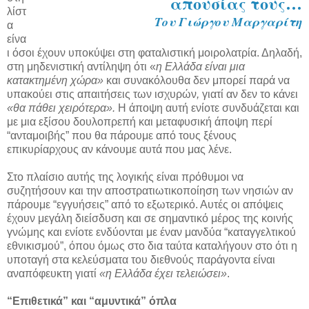
απουσίας τους…
λίστ
Του Γιώργου Μαργαρίτη
α
είνα
ι όσοι έχουν υποκύψει στη φαταλιστική μοιρολατρία. Δηλαδή,
στη μηδενιστική αντίληψη ότι «
η Ελλάδα είναι μια
κατακτημένη χώρα»
και συνακόλουθα δεν μπορεί παρά να
υπακούει στις απαιτήσεις των ισχυρών
,
γιατί αν δεν το κάνει
«θα πάθει χειρότερα».
Η άποψη αυτή ενίοτε συνδυάζεται και
με μια εξίσου δουλοπρεπή και μεταφυσική άποψη περί
“ανταμοιβής” που θα πάρουμε από τους ξένους
επικυρίαρχους αν κάνουμε αυτά που μας λένε.
Στο πλαίσιο αυτής της λογικής είναι πρόθυμοι να
συζητήσουν και την αποστρατιωτικοποίηση των νησιών αν
πάρουμε “εγγυήσεις” από το εξωτερικό. Αυτές οι απόψεις
έχουν μεγάλη διείσδυση και σε σημαντικό μέρος της κοινής
γνώμης και ενίοτε ενδύονται με έναν μανδύα “καταγγελτικού
εθνικισμού”, όπου όμως στο δια ταύτα καταλήγουν στο ότι η
υποταγή στα κελεύσματα του διεθνούς παράγοντα είναι
αναπόφευκτη γιατί
«η Ελλάδα έχει τελειώσει»
.
“Επιθετικά” και “αμυντικά” όπλα