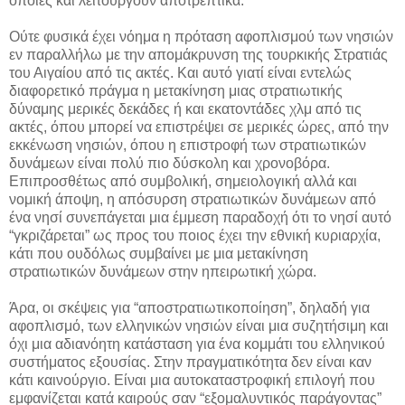
οποίες και λειτουργούν αποτρεπτικά.
Ούτε φυσικά έχει νόημα η πρόταση αφοπλισμού των νησιών
εν παραλλήλω με την απομάκρυνση της τουρκικής Στρατιάς
του Αιγαίου από τις ακτές. Και αυτό γιατί είναι εντελώς
διαφορετικό πράγμα η μετακίνηση μιας στρατιωτικής
δύναμης μερικές δεκάδες ή και εκατοντάδες χλμ από τις
ακτές, όπου μπορεί να επιστρέψει σε μερικές ώρες, από την
εκκένωση νησιών, όπου η επιστροφή των στρατιωτικών
δυνάμεων είναι πολύ πιο δύσκολη και χρονοβόρα.
Επιπροσθέτως από συμβολική, σημειολογική αλλά και
νομική άποψη, η απόσυρση στρατιωτικών δυνάμεων από
ένα νησί συνεπάγεται μια έμμεση παραδοχή ότι το νησί αυτό
“γκριζάρεται” ως προς του ποιος έχει την εθνική κυριαρχία,
κάτι που ουδόλως συμβαίνει με μια μετακίνηση
στρατιωτικών δυνάμεων στην ηπειρωτική χώρα.
Άρα, οι σκέψεις για “αποστρατιωτικοποίηση”, δηλαδή για
αφοπλισμό, των ελληνικών νησιών είναι μια συζητήσιμη και
όχι μια αδιανόητη κατάσταση για ένα κομμάτι του ελληνικού
συστήματος εξουσίας. Στην πραγματικότητα δεν είναι καν
κάτι καινούργιο. Είναι μια αυτοκαταστροφική επιλογή που
εμφανίζεται κατά καιρούς σαν “εξομαλυντικός παράγοντας”