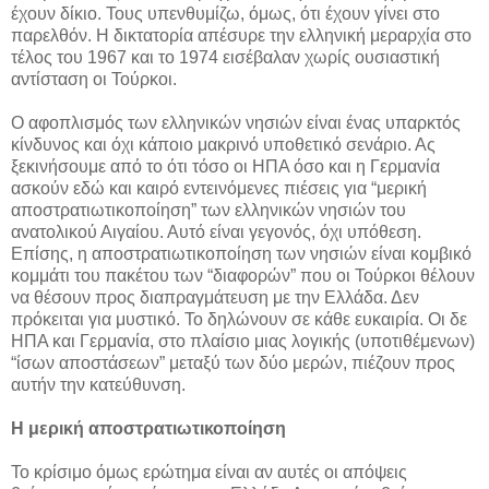
έχουν δίκιο. Τους υπενθυμίζω, όμως, ότι έχουν γίνει στο
παρελθόν. Η δικτατορία απέσυρε την ελληνική μεραρχία στο
τέλος του 1967 και το 1974 εισέβαλαν χωρίς ουσιαστική
αντίσταση οι Τούρκοι.
Ο αφοπλισμός των ελληνικών νησιών είναι ένας υπαρκτός
κίνδυνος και όχι κάποιο μακρινό υποθετικό σενάριο. Ας
ξεκινήσουμε από το ότι τόσο οι ΗΠΑ όσο και η Γερμανία
ασκούν εδώ και καιρό εντεινόμενες πιέσεις για “μερική
αποστρατιωτικοποίηση” των ελληνικών νησιών του
ανατολικού Αιγαίου. Αυτό είναι γεγονός, όχι υπόθεση.
Επίσης, η αποστρατιωτικοποίηση των νησιών είναι κομβικό
κομμάτι του πακέτου των “διαφορών” που οι Τούρκοι θέλουν
να θέσουν προς διαπραγμάτευση με την Ελλάδα. Δεν
πρόκειται για μυστικό. Το δηλώνουν σε κάθε ευκαιρία. Οι δε
ΗΠΑ και Γερμανία, στο πλαίσιο μιας λογικής (υποτιθέμενων)
“ίσων αποστάσεων” μεταξύ των δύο μερών, πιέζουν προς
αυτήν την κατεύθυνση.
Η μερική αποστρατιωτικοποίηση
Το κρίσιμο όμως ερώτημα είναι αν αυτές οι απόψεις