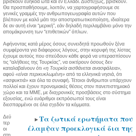
βρίσκουν ευήκοα ώτα και εν Ελλάδι. Δυστυχώς, βρίσκουν.
Θα προσπαθήσουμε, λοιπόν, να χαρτογραφήσουμε σε
γενικές γραμμές την ανθρωπογεωγραφία αυτών που
βλέπουν με καλό μάτι την αποστρατιωτικοποίηση, ιδιαίτερα
δε αν αυτή είναι “μερική”, εάν δηλαδή περιλαμβάνει μόνο την
απομάκρυνση των “επιθετικών” όπλων.
Αφήνοντας κατά μέρος όσους συνειδητά προωθούν ξένα
συμφέροντα για διάφορους λόγους, στην κορυφή της λίστας
έχουμε αυτούς που σπεύδουν κάθε φορά να υπερασπίσουν
τις “αλήθειες της Τουρκίας”, να οικτίρουν όσους δεν
καταλαβαίνουν ότι
«η Τουρκία αισθάνεται ανασφάλεια»,
αφού
«είναι περικυκλωμένη»
από τα ελληνικά νησιά, ότι
«ασφυκτιά»
και όλα τα συναφή. Τέτοιοι άνθρωποι υπάρχουν
πολλοί και έχουν προνομιακές θέσεις στον πανεπιστημιακό
χώρο και τα ΜΜΕ, με διαχρονικές προσβάσεις στο σύστημα
εξουσίας, ενώ ευάριθμοι εκπρόσωποί τους είναι
διεσπαρμένοι σε όλα σχεδόν τα κόμματα.
Τα ζωτικά ερωτήματα που
Δεύ
►
τερ
έλαμψαν προεκλογικά δια της
οι
στη