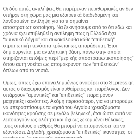
Οι δύο αυτές αντιλήψεις θα παρέμεναν περιθωριακές αν δεν
υπήρχε στη χώρα μας μια εξαιρετικά διαδεδομένη και
λανθασμένη αντίληψη για το τι σημαίνει
αποστρατιωτικοποίηση. Να ξεκινήσουμε από το ότι εδώ και
χρόνια έχει επιβληθεί η αντίληψη πως η Ελλάδα έχει
“αμυντικό δόγμα” και συνακόλουθα κάθε “επιθετική”
στρατιωτική ικανότητα κρίνεται ως απαράδεκτη. Έτσι,
δημιουργείται μια αντιληπτική βάση, πάνω στην οποία
στηρίζονται απόψεις περί “μερικής αποστρατιωτικοποίησης”,
όπου αυτή νοείται ως απομάκρυνση των “επιθετικών”
όπλων από τα νησιά.
Όμως, όπως έχω επανειλημμένως αναφέρει στο SLpress.gr,
αυτός ο διαχωρισμός είναι αυθαίρετος και παράλογος. Δεν
υπάρχουν “αμυντικές” και “επιθετικές”, παρά μόνον
μαχητικές ικανότητες. Ακόμη περισσότερο, για να μπορούμε
να υπερασπίσουμε τα νησιά του Αιγαίου χρειαζόμαστε
ικανότητες κρούσης σε μεγάλα βεληνεκή, έτσι ώστε αυτά να
λειτουργούν ως ολότητα και όχι ως ξεκομμένοι θύλακες,
τους οποίους ο εχθρός θα μπορεί να απομονώσει και να
εξοντώσει. Δηλαδή, χρειαζόμαστε “επιθετικές” ικανότητες, οι