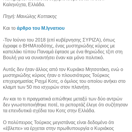
Καληνύχτα, Ελλάδα.
Πηγή: Μανώλης Κοττακης
Και το
άρθρο του Μ.Ιγνατιου
-Τον Ιούνιο του 2018 (επί κυβέρνησης ΣΥΡΙΖΑ), όπως
έγραφε ο ΒΗΜΑτοδότης, ένας μυστηριώδης κύριος με
καπελάκι τύπου Παναμά έφτασε με ένα θηριώδες τζιπ στη
Βουλή για να συναντήσει έναν και μόνο πολιτικό.
Αυτός δεν ήταν άλλος από τον Κυριάκο Μητσοτάκη, ενώ ο
μυστηριώδης κύριος ήταν ο πλουσιότερος Τούρκος
επιχειρηματίας Ραχμί Κοτς, ο όμιλος του οποίου ανήκει στο
κλαμπ των 50 πιο ισχυρών στον πλανήτη.
Αν και το τι πραγματικά ειπώθηκε μεταξύ των δύο αντρών
δεν γνωστοποιήθηκε ποτέ, το ρεπορτάζ έλεγε ότι συζήτησαν
τα επενδυτικά σχέδια του Κοτς στην Ελλάδα.
Ο πολύπειρος Τούρκος μεγιστάνας είναι δεδομένο ότι
«έβλεπε» να έρχεται στην πρωθυπουργία ο Κυριάκος