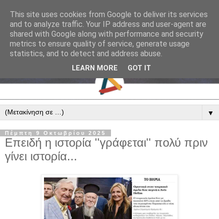
This site uses cookies from Google to deliver its services
and to analyze traffic. Your IP address and user-agent are
shared with Google along with performance and security
metrics to ensure quality of service, generate usage
statistics, and to detect and address abuse.
LEARN MORE
GOT IT
▼
Πέμπτη 9 Οκτωβρίου 2025
Επειδή η ιστορία ''γράφεται'' πολύ πριν
γίνει ιστορία...