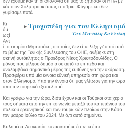
δεν έχουμε καν τη δικαιολογία ότι μας το ζήτησαν οι ΗΠΑ με
κάποιον Χόλμπρουκ όπως στα Ίμια. Φύγαμε και δεν
γυρίσαμε ποτέ.
Τροχοπέδη για τον Ελληνισμό
Κι
►
όμ
Του Μανώλη Κοττάκη
ως!
Αντ
ί του κυρίου Μητσοτάκη, ο οποίος δεν είπε λέξη γι’ αυτό από
το βήμα της Γενικής Συνέλευσης του ΟΗΕ, ανέβηκε στη
σκηνή αυτόκλητος ο Πρόεδρος Νίκος Χριστοδουλίδης. Ο
μόνος που μίλησε δημόσια σε αυτό το επίπεδο και
αναλαμβάνει σημαντικό μέρος της ευθύνης για την ακύρωση.
Προσφέρει υπό μία έννοια εθνική υπηρεσία στη χώρα και
στον Ελληνισμό. Υπό την έννοια ότι μας γλίτωσε για την ώρα
από τον τουρκικό εξευτελισμό.
Και γράφω για την ώρα, διότι έχουν και οι Τούρκοι στα χέρια
τους σήματα από την επικοινωνία μεταξύ του καπετάνιου του
ιταλικού ερευνητικού και των τουρκικών πλοίων στην Κάσο
τον μαύρο Ιούλιο του 2024. Με ό,τι αυτό σημαίνει.
Καλημέρα, Λευκωσία, ευχαριστούμε έστω κι έτσι.