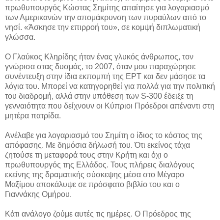
πρωθυπουργός Κώστας Σημίτης απαίτησε για λογαριασμό
των Αμερικανών την απομάκρυνση των πυραύλων από το
νησί. «Άσκησε την επιρροή του», σε κομψή διπλωματική
γλώσσα.
Ο Γλαύκος Κληρίδης ήταν ένας γλυκός άνθρωπος, τον
γνώρισα στας δυσμάς, το 2007, όταν μου παραχώρησε
συνέντευξη στην ίδια εκπομπή της ΕΡΤ και δεν μάσησε τα
λόγια του. Μπορεί να κατηγορηθεί για πολλά για την πολιτική
του διαδρομή, αλλά στην υπόθεση των S-300 έδειξε τη
γενναιότητα που δείχνουν οι Κύπριοι Πρόεδροι απέναντι στη
μητέρα πατρίδα.
Ανέλαβε για λογαριασμό του Σημίτη ο ίδιος το κόστος της
απόφασης. Με δημόσια δήλωσή του. Ότι εκείνος τάχα
ζητούσε τη μεταφορά τους στην Κρήτη και όχι ο
πρωθυπουργός της Ελλάδος. Τους πλήρεις διαλόγους
εκείνης της δραματικής σύσκεψης μέσα στο Μέγαρο
Μαξίμου αποκάλυψε σε πρόσφατο βιβλίο του και ο
Γιαννάκης Ομήρου.
Κάτι ανάλογο ζούμε αυτές τις ημέρες. Ο Πρόεδρος της