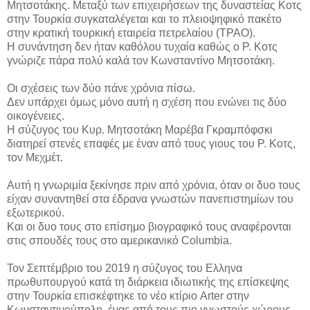
Μητσοτάκης. Μεταξύ των επιχειρήσεων της δυναστείας Κοτς
στην Τουρκία συγκαταλέγεται και το πλειοψηφικό πακέτο
στην κρατική τουρκική εταιρεία πετρελαίου (ΤΡΑΟ).
Η συνάντηση δεν ήταν καθόλου τυχαία καθώς ο Ρ. Κοτς
γνώριζε πάρα πολύ καλά τον Κωνσταντίνο Μητσοτάκη.
Οι σχέσεις των δύο πάνε χρόνια πίσω.
Δεν υπάρχει όμως μόνο αυτή η σχέση που ενώνει τις δύο
οικογένειες.
Η σύζυγος του Κυρ. Μητσοτάκη Μαρέβα Γκραμπόφσκι
διατηρεί στενές επαφές με έναν από τους γιους του Ρ. Κοτς,
τον Μεχμέτ.
Αυτή η γνωριμία ξεκίνησε πριν από χρόνια, όταν οι δυο τους
είχαν συναντηθεί στα έδρανα γνωστών πανεπιστημίων του
εξωτερικού.
Και οι δυο τους στο επίσημο βιογραφικό τους αναφέρονται
στις σπουδές τους στο αμερικανικό Columbia.
Τον Σεπτέμβριο του 2019 η σύζυγος του Ελληνα
πρωθυπουργού κατά τη διάρκεια ιδιωτικής της επίσκεψης
στην Τουρκία επισκέφτηκε το νέο κτίριο Arter στην
Κωνσταντινούπολη, ένας από τους πιο γνωστούς χώρους