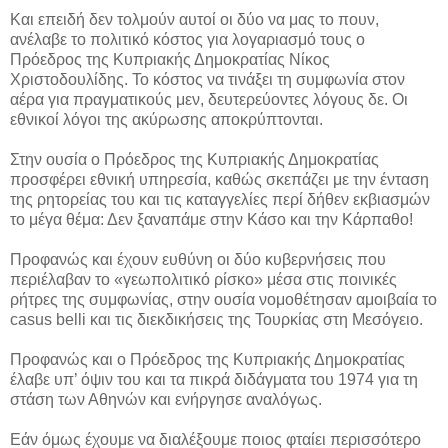
Και επειδή δεν τολμούν αυτοί οι δύο να μας το πουν,
ανέλαβε το πολιτικό κόστος για λογαριασμό τους ο
Πρόεδρος της Κυπριακής Δημοκρατίας Νίκος
Χριστοδουλίδης. Το κόστος να τινάξει τη συμφωνία στον
αέρα για πραγματικούς μεν, δευτερεύοντες λόγους δε. Οι
εθνικοί λόγοι της ακύρωσης αποκρύπτονται.
Στην ουσία ο Πρόεδρος της Κυπριακής Δημοκρατίας
προσφέρει εθνική υπηρεσία, καθώς σκεπάζει με την ένταση
της ρητορείας του και τις καταγγελίες περί δήθεν εκβιασμών
το μέγα θέμα: Δεν ξαναπάμε στην Κάσο και την Κάρπαθο!
Προφανώς και έχουν ευθύνη οι δύο κυβερνήσεις που
περιέλαβαν το «γεωπολιτικό ρίσκο» μέσα στις ποινικές
ρήτρες της συμφωνίας, στην ουσία νομοθέτησαν αμοιβαία το
casus belli και τις διεκδικήσεις της Τουρκίας στη Μεσόγειο.
Προφανώς και ο Πρόεδρος της Κυπριακής Δημοκρατίας
έλαβε υπ’ όψιν του και τα πικρά διδάγματα του 1974 για τη
στάση των Αθηνών και ενήργησε αναλόγως.
Εάν όμως έχουμε να διαλέξουμε ποιος φταίει περισσότερο