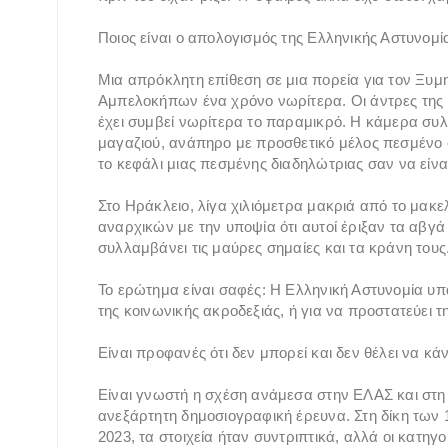
Ποιος είναι ο απολογισμός της Ελληνικής Αστυνομία
Μια απρόκλητη επίθεση σε μια πορεία για τον Ξυμ
Αμπελοκήπων ένα χρόνο νωρίτερα. Οι άντρες της
έχει συμβεί νωρίτερα το παραμικρό. Η κάμερα σ
μαγαζιού, ανάπηρο με προσθετικό μέλος πεσμένο
το κεφάλι μιας πεσμένης διαδηλώτριας σαν να εί
Στο Ηράκλειο, λίγα χιλιόμετρα μακριά από το μακε
αναρχικών με την υποψία ότι αυτοί έριξαν τα αβγά
συλλαμβάνει τις μαύρες σημαίες και τα κράνη τους
Το ερώτημα είναι σαφές: Η Ελληνική Αστυνομία υπάρ
της κοινωνικής ακροδεξιάς, ή για να προστατεύει 
Είναι προφανές ότι δεν μπορεί και δεν θέλει να κάν
Είναι γνωστή η σχέση ανάμεσα στην ΕΛΑΣ και στη 
ανεξάρτητη δημοσιογραφική έρευνα. Στη δίκη των
2023, τα στοιχεία ήταν συντριπτικά, αλλά οι κατηγ