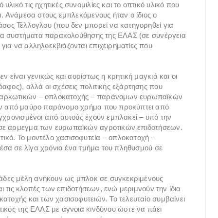
λικό τις ηχητικές συνομιλίες και το οπτικό υλικό που
α. Ανάμεσα στους εμπλεκόμενους ήταν ο ίδιος ο
άσος Τέλλογλου (που δεν μπορεί να κατηγορηθεί για
ι τα συστήματα παρακολούθησης της ΕΛΑΣ (σε συνέργεια
για να αλληλοεκβιάζονται επιχειρηματίες που
ν είναι γενικώς και αορίστως η κρητική μαγκιά και οι
αφος), αλλά οι σχέσεις πολιτικής εξάρτησης που
 ναρκωτικών – οπλοκατοχής – παράνομων ευρωπαϊκών
ουν από μαύρο παράνομο χρήμα που προκύπτει από
υγχρονισμένοι από αυτούς έχουν εμπλακεί – υπό την
 σε άρμεγμα των ευρωπαϊκών αγροτικών επιδοτήσεων.
ικό. Το μοντέλο χασισοφυτεία – οπλοκατοχή –
 μέσα σε λίγα χρόνια ένα τμήμα του πληθυσμού σε
εκάδες μέλη ανήκουν ως μπλοκ σε συγκεκριμένους
και τις κλοπές των επιδοτήσεων, ενώ μεριμνούν την ίδια
κατοχής και των χασισοφυτειών. Το τελευταίο συμβαίνει
τικός της ΕΛΑΣ με άγνοια κινδύνου ώστε να πάει