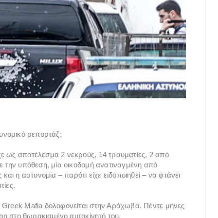
τυνομικό ρεπορτάζ;
ε ως αποτέλεσμα 2 νεκρούς, 14 τραυματίες, 2 από
με την υπόθεση, μία οικοδομή ανατιναγμένη από
και η αστυνομία – παρότι είχε ειδοποιηθεί – να φτάνει
τίες.
 Greek Mafia δολοφονείται στην Αράχωβα. Πέντε μήνες
άρη στο θωρακισμένο αυτοκίνητό του.