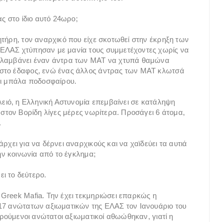
ς στο ίδιο αυτό 24ωρο;
ητήρη, τον αναρχικό που είχε σκοτωθεί στην έκρηξη των
 ΕΛΑΣ χτύπησαν με μανία τους συμμετέχοντες χωρίς να
υλλαμβάνει έναν άντρα των ΜΑΤ να χτυπά θαμώνα
 στο έδαφος, ενώ ένας άλλος άντρας των ΜΑΤ κλωτσά
ναι μπάλα ποδοσφαίρου.
λειό, η Ελληνική Αστυνομία επεμβαίνει σε κατάληψη
 στον Βορίδη λίγες μέρες νωρίτερα. Προσάγει 6 άτομα,
.
χει για να δέρνει αναρχικούς και να χαϊδεύει τα αυτιά
την κοινωνία από το έγκλημα;
ει το δεύτερο.
Greek Mafia. Την έχει τεκμηριώσει επαρκώς η
 17 ανώτατων αξιωματικών της ΕΛΑΣ τον Ιανουάριο του
ορούμενοι ανώτατοι αξιωματικοί αθωώθηκαν, γιατί η