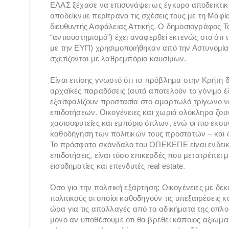
ΕΛΑΣ ξέχασε να επισυνάψει ως έγκυρο αποδεικτικό υ
αποδείκνυε περίτρανα τις σχέσεις τους με τη Μαφί
διευθυντής Ασφάλειας Αττικής. Ο δημοσιογράφος Τ
“αντισυστημισμό”) έχει αναφερθεί εκτενώς στο ότ
με την ΕΥΠ) χρησιμοποιήθηκαν από την Αστυνομία 
σχετίζονται με λαθρεμπόριο καυσίμων.
Είναι επίσης γνωστό ότι το πρόβλημα στην Κρήτη δε
αρχαϊκές παραδόσεις (αυτά αποτελούν το γόνιμο έδ
εξασφαλίζουν προστασία στο αμαρτωλό τρίγωνο
επιδοτήσεων. Οικογένειες και χωριά ολόκληρα ζ
χασισοφυτείες και εμπόριο όπλων, ενώ οι πιο εκσ
καθοδήγηση των πολιτικών τους προστατών – και
Το πρόσφατο σκάνδαλο του ΟΠΕΚΕΠΕ είναι ενδεικτ
επιδοτήσεις, είναι τόσο επικερδές που μετατρέπει
εισοδηματίες και επενδυτές real estate.
Όσο για την πολιτική εξάρτηση; Οικογένειες με δ
πολιτικούς οι οποίοι καθοδηγούν τις υπεξαιρέσεις 
ώρα για τις απαλλαγές από τα αδικήματα της οπλο
μόνο αν υποθέσουμε ότι θα βρεθεί κάποιος αξιωμα