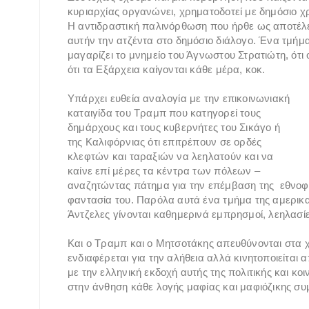
κυριαρχίας οργανώνει, χρηματοδοτεί με δημόσιο χρ
Η αντιδραστική παλινόρθωση που ήρθε ως αποτέλ
αυτήν την ατζέντα στο δημόσιο διάλογο. Ένα τμήμα 
μαγαρίζει το μνημείο του Άγνωστου Στρατιώτη, ότι
ότι τα Εξάρχεια καίγονται κάθε μέρα, κοκ.
Υπάρχει ευθεία αναλογία με την επικοινωνιακή
καταιγίδα του Τραμπ που κατηγορεί τους
δημάρχους και τους κυβερνήτες του Σικάγο ή
της Καλιφόρνιας ότι επιτρέπουν σε ορδές
κλεφτών και ταραξιών να λεηλατούν και να
καίνε επί μέρες τα κέντρα των πόλεων –
αναζητώντας πάτημα για την επέμβαση της εθνοφρ
φαντασία του. Παρόλα αυτά ένα τμήμα της αμερικαν
Άντζελες γίνονται καθημερινά εμπρησμοί, λεηλασίε
Και ο Τραμπ και ο Μητσοτάκης απευθύνονται στα χε
ενδιαφέρεται για την αλήθεια αλλά κινητοποιείται 
με την ελληνική εκδοχή αυτής της πολιτικής και κοι
στην άνθηση κάθε λογής μαφίας και μαφιόζικης σ