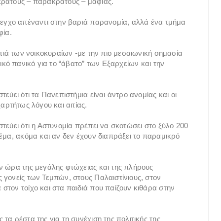
κράτους – παρακράτους – μαφίας.
λεγχο απέναντι στην βαριά παρανομία, αλλά ένα τμήμα
φία.
υτιά των νοικοκυραίων -με την πιο μεσαιωνική σημασία
ικό πανικό για το “άβατο” των Εξαρχείων και την
εύει ότι τα Πανεπιστήμια είναι άντρο ανομίας και οι
αρτήτως λόγου και αιτίας.
τεύει ότι η Αστυνομία πρέπει να σκοτώσει στο ξύλο 200
θέμα, ακόμα και αν δεν έχουν διαπράξει το παραμικρό
ν ώρα της μεγάλης φτώχειας και της πλήρους
 γονείς των Τεμπών, στους Παλαιστίνιους, στον
στον τοίχο και στα παιδιά που παίζουν κιθάρα στην
τα ρέστα της για τη συνέχιση της πολιτικής της