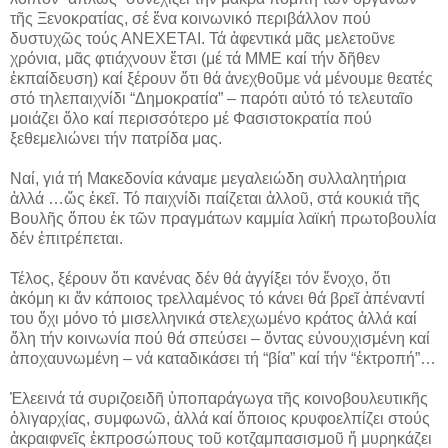
τῆς Ξενοκρατίας, σέ ἕνα κοινωνικό περιβάλλον πού
δυστυχῶς τούς ΑΝΕΧΕΤΑΙ. Τά ἀφεντικά μᾶς μελετοῦνε
χρόνια, μᾶς φτιάχνουν ἔτσι (μέ τά ΜΜΕ καί τήν δῆθεν
ἐκπαίδευση) καί ξέρουν ὅτι θά ἀνεχθοῦμε νά μένουμε θεατές
στό τηλεπαιχνίδι “Δημοκρατία” – παρότι αὐτό τό τελευταῖο
μοιάζει ὅλο καί περισσότερο μέ Φασιστοκρατία πού
ξεθεμελιώνει τήν πατρίδα μας.
Ναί, γιά τή Μακεδονία κάναμε μεγαλειώδη συλλαλητήρια
ἀλλά …ὥς ἐκεῖ. Τό παιχνίδι παίζεται ἀλλοῦ, στά κουκιά τῆς
Βουλῆς ὅπου ἐκ τῶν πραγμάτων καμμία λαϊκή πρωτοβουλία
δέν ἐπιτρέπεται.
Τέλος, ξέρουν ὅτι κανένας δέν θά ἀγγίξει τόν ἔνοχο, ὅτι
ἀκόμη κι ἄν κάποιος τρελλαμένος τό κάνει θά βρεῖ ἀπέναντί
του ὄχι μόνο τό μισελληνικά στελεχωμένο κράτος ἀλλά καί
ὅλη τήν κοινωνία πού θά σπεύσει – ὄντας εὐνουχισμένη καί
ἀποχαυνωμένη – νά καταδικάσει τή “βία” καί τήν “ἐκτροπή”…
Ἐλεεινά τά συριζοειδῆ ὑποπαράγωγα τῆς κοινοβουλευτικῆς
ὀλιγαρχίας, συμφωνῶ, ἀλλά καί ὅποιος κρυφοελπίζει στούς
ἀκραιφνεῖς ἐκπροσώπους τοῦ κοτζαμπασισμοῦ ἤ μυρηκάζει