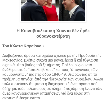
H Koινοβουλευτική Χούντα δέν ἦρθε
οὐρανοκατέβατη
Του Κώστα Καραίσκου
Διαβάζοντας ἄρθρα καί σχόλια σχετικά μέ τήν Προδοσία τῆς
Μακεδονίας, βλέπω συχνά μιά μονομέρεια ἤ καί τύφλωση
σχετικά μέ τό βάθος τοῦ ζητήματος. Πολλοί ρίχνουν τό
ἀνάθεμα στούς “μπολσεβίκους” καί τούς “ἀπόγονους τῶν
κομμουνιστῶν” τῆς περιόδου 1946-49, θεωρώντας ὅτι τό
πρόβλημα πηγάζει ἀπό τήν “ἰδεολογία” τῶν συριζέων. Ἄλλοι
πάλι πιστεύουν ὅτι φταίει ἡ διαχειριστική ἀνεπάρκεια πού
ὁδήγησε τούς τελευταίους σέ πλήρη ὑποχώρηση ἔναντι τῶν
ἀμερικανογερμανικῶν ἀπαιτήσεων γιά ἕνα τέλος στή
σκοπιανή ἐκκρεμότητα.