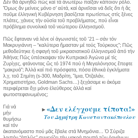
Δέν θά ἀρνηθῶ πώς καί τά ἀνωτέρω παίξαν κάποιον ρόλο.
Ὅμως ἄν μείνεις μόνο σ’ αὐτά, καί ἀρνεῖσαι νά δεῖς ὅτι ἡ ἄς
ποῦμε ἑλληνική Κυβέρνηση βασίζεται πρωτίστως στίς ξένες
πλάτες, χάνεις τήν οὐσία τοῦ προβλήματος, πού εἶναι
πρόβλημα συνολικά τοῦ νεώτερου ἑλληνισμοῦ.
Πῶς ἔφταναν νά λένε οἱ ἀγωνιστές τοῦ ’21 – σάν τόν
Μακρυγιάννη – “καλύτερα ἤμασταν μέ τούς Τούρκους”; Πῶς
μεθοδεύτηκε ἡ σφαγή τοῦ μικρασιατικοῦ ἑλληνισμοῦ ἀπό τήν
Ἀθήνα; Πῶς ὑπέσκαψαν τόν Κυπριακό Ἀγώνα μέ τίς
Ζυρίχες, φτάνοντας ὥς τό 1974 πού ἡ Μεγαλόνησος ἔπεφτε
“μακρυά”; Ἀλλά καί πιό πρόσφατα, πόσα ἐθνικά ἐγκλήματα
λ.χ. τοῦ Σημίτη (s-300, Μαδρίτη, Ἴμια, Ὀτζαλάν,
Χρηματιστήριο, Goldman Sachs…) ξεχάσαμε κι ἀκόμα
περιφέρεται ὄχι μόνο ἐλεύθερος ἀλλά καί
φωτοστεφανωμένος;
«Δεν ελέγχουμε τίποτα!»
Γιά νά
►
μήν
Του Δημήτρη Κωνσταντακόπουλου
θυμήσω
καί τόν
ἀκατανόμαστο πού μᾶς ἔβαλε στά Μνημόνια… Ὁ Σύριζα
λοιπόν “ἁπλῶς” συνεχίζει τήν μακρά πομπή τῶν ὀργάνων