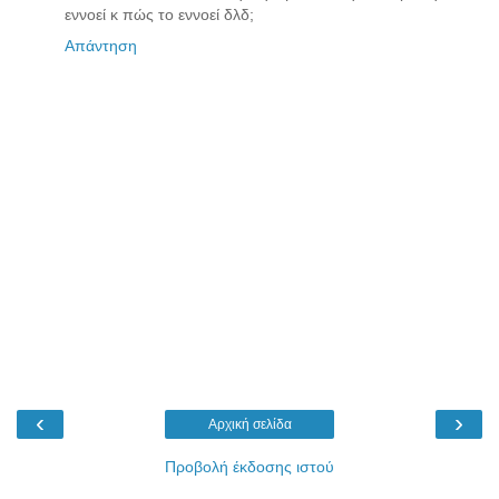
εννοεί κ πώς το εννοεί δλδ;
Απάντηση
‹
›
Αρχική σελίδα
Προβολή έκδοσης ιστού