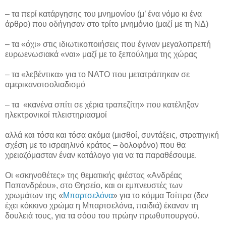
– τα περί κατάργησης του μνημονίου (μ’ ένα νόμο κι ένα
άρθρο) που οδήγησαν στο τρίτο μνημόνιο (μαζί με τη ΝΔ)
– τα «όχι» στις ιδιωτικοποιήσεις που έγιναν μεγαλοπρεπή
ευρωενωσιακά «ναι» μαζί με το ξεπούλημα της χώρας
– τα «λεβέντικα» για το ΝΑΤΟ που μετατράπηκαν σε
αμερικανοτσολιαδισμό
– τα «κανένα σπίτι σε χέρια τραπεζίτη» που κατέληξαν
ηλεκτρονικοί πλειστηριασμοί
αλλά και τόσα και τόσα ακόμα (μισθοί, συντάξεις, στρατηγική
σχέση με το ισραηλινό κράτος – δολοφόνο) που θα
χρειαζόμασταν έναν κατάλογο για να τα παραθέσουμε.
Οι «σκηνοθέτες» της θεματικής φιέστας «Ανδρέας
Παπανδρέου», στο Θησείο, και οι εμπνευστές των
χρωμάτων της «
Μπαρτσελόνα
» για το κόμμα Τσίπρα (δεν
έχει κόκκινο χρώμα η Μπαρτσελόνα, παιδιά) έκαναν τη
δουλειά τους, για τα σόου του πρώην πρωθυπουργού.