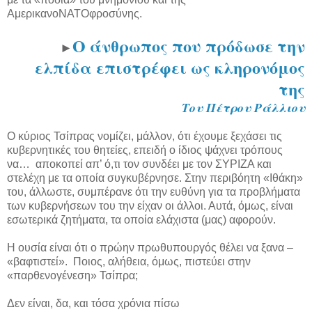
ΑμερικανοΝΑΤΟφροσύνης.
Ο άνθρωπος που πρόδωσε την
►
ελπίδα επιστρέφει ως κληρονόμος
της
Του Πέτρου Ράλλιου
Ο κύριος Τσίπρας νομίζει, μάλλον, ότι έχουμε ξεχάσει τις
κυβερνητικές του θητείες, επειδή ο ίδιος ψάχνει τρόπους
να… αποκοπεί απ’ ό,τι τον συνδέει με τον ΣΥΡΙΖΑ και
στελέχη με τα οποία συγκυβέρνησε. Στην περιβόητη «Ιθάκη»
του, άλλωστε, συμπέρανε ότι την ευθύνη για τα προβλήματα
των κυβερνήσεων του την είχαν οι άλλοι. Αυτά, όμως, είναι
εσωτερικά ζητήματα, τα οποία ελάχιστα (μας) αφορούν.
Η ουσία είναι ότι ο πρώην πρωθυπουργός θέλει να ξανα –
«βαφτιστεί». Ποιος, αλήθεια, όμως, πιστεύει στην
«παρθενογένεση» Τσίπρα;
Δεν είναι, δα, και τόσα χρόνια πίσω