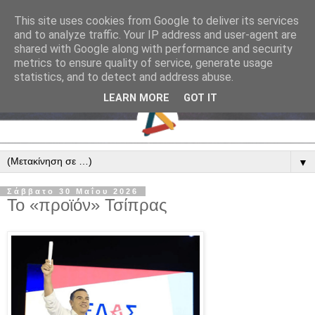
This site uses cookies from Google to deliver its services
and to analyze traffic. Your IP address and user-agent are
shared with Google along with performance and security
metrics to ensure quality of service, generate usage
statistics, and to detect and address abuse.
LEARN MORE
GOT IT
▼
Σάββατο 30 Μαΐου 2026
Το «προϊόν» Τσίπρας