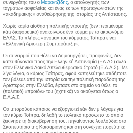
συνεργάτης του ο
Μαραντζίδης
, ο απολογητής των
ταγμάτων ασφαλείας και ένας εκ των πρωταγωνιστών της
«ακαδημαϊκής» αναθεώρησης της Ιστορίας της Αντίστασης.
Χωρίς καμία αίσθηση πολιτικής ντροπής (δεν περιμέναμε
κάτι διαφορετικό) ανακοίνωσε ένα κόμμα με το ακρωνύμιο
ΕΛΑΣ. Το πλήρες «όνομα» του κόμματος Τσίπρα είναι
«Ελληνική Αριστερή Συμπαράταξη».
Οι συνειρμοί που θέλει να δημιουργήσει, προφανώς, δεν
κατευθύνονται προς την Ελληνική Αστυνομία (ΕΛ.ΑΣ) αλλά
στον Ελληνικό Λαϊκό Απελευθερωτικό Στρατό (Ε.Λ.Α.Σ). Με
λίγα λόγια, ο κύριος Τσίπρας, αφού καπηλεύτηκε οτιδήποτε
τον βόλευε από την ιστορία και την πολιτική παράδοση της
Αριστεράς στην Ελλάδα, έφτασε στο σημείο να θέλει το
(πολιτικό) «προϊόν» του (ηχητικά) να ακούγεται όπως ο
Ε.Λ.Α.Σ.
Θα μπορούσε κάποιος να εξοργιστεί εάν δεν μιλάγαμε για
τον κύριο Τσίπρα, δηλαδή το πολιτικό πρόσωπο το οποίο
ξεκίνησε τη διακυβέρνηση του, πηγαίνοντας λουλούδια στο
Σκοπευτήριο της Καισαριανής και στη συνέχεια πορεύτηκε
με τα «πόδια» του μνημονίου και της