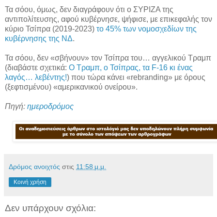
Τα σόου, όμως, δεν διαγράφουν ότι ο ΣΥΡΙΖΑ της
αντιπολίτευσης, αφού κυβέρνησε, ψήφισε, με επικεφαλής τον
κύριο Τσίπρα (2019-2023)
το 45% των νομοσχεδίων της
κυβέρνησης της ΝΔ
.
Τα σόου, δεν «σβήνουν» τον Τσίπρα του… αγγελικού Τραμπ
(διαβάστε σχετικά:
Ο Τραμπ, ο Τσίπρας, τα F-16 κι ένας
λαγός… λεβέντης!
) που τώρα κάνει «rebranding» με όρους
(ξεφτισμένου) «αμερικανικού ονείρου».
Πηγή:
ημεροδρόμος
Δρόμος ανοιχτός
στις
11:58 μ.μ.
Κοινή χρήση
Δεν υπάρχουν σχόλια: