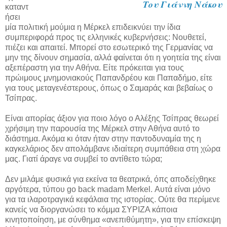
Του Γιάννη Νάκου
καταντ
ήσει
μία πολιτική μούμια η Μέρκελ επιδεικνύει την ίδια
συμπεριφορά προς τις ελληνικές κυβερνήσεις: Νουθετεί,
πιέζει και απαιτεί. Μπορεί στο εσωτερικό της Γερμανίας να
μην της δίνουν σημασία, αλλά φαίνεται ότι η γοητεία της είναι
αξεπέραστη για την Αθήνα. Είτε πρόκειται για τους
πρώιμους μνημονιακούς Παπανδρέου και Παπαδήμο, είτε
για τους μεταγενέστερους, όπως ο Σαμαράς και βεβαίως ο
Τσίπρας.
Είναι απορίας άξιον για ποιο λόγο ο Αλέξης Τσίπρας θεωρεί
χρήσιμη την παρουσία της Μέρκελ στην Αθήνα αυτό το
διάστημα. Ακόμα κι όταν ήταν στην παντοδυναμία της η
καγκελάριος δεν απολάμβανε ιδιαίτερη συμπάθεια στη χώρα
μας. Γιατί άραγε να συμβεί το αντίθετο τώρα;
Δεν μιλάμε φυσικά για εκείνα τα θεατρικά, όπς αποδείχθηκε
αργότερα, τύπου go back madam Merkel. Αυτά είναι μόνο
για τα ιλαροτραγικά κεφάλαια της ιστορίας. Ούτε θα περίμενε
κανείς να διοργανώσει το κόμμα ΣΥΡΙΖΑ κάποια
κινητοποίηση, με σύνθημα «ανεπιθύμητη», για την επίσκεψη