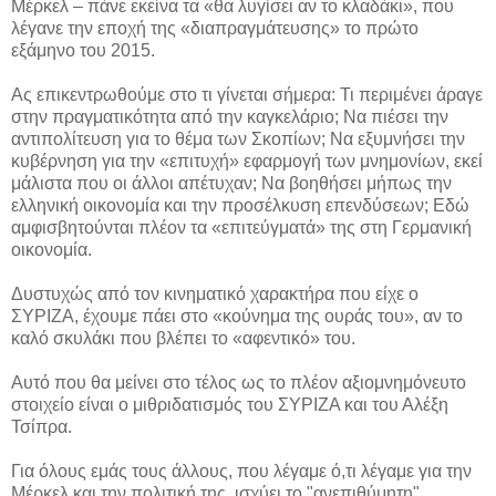
Μέρκελ – πάνε εκείνα τα «θα λυγίσει αν το κλαδάκι», που
λέγανε την εποχή της «διαπραγμάτευσης» το πρώτο
εξάμηνο του 2015.
Ας επικεντρωθούμε στο τι γίνεται σήμερα: Τι περιμένει άραγε
στην πραγματικότητα από την καγκελάριο; Να πιέσει την
αντιπολίτευση για το θέμα των Σκοπίων; Να εξυμνήσει την
κυβέρνηση για την «επιτυχή» εφαρμογή των μνημονίων, εκεί
μάλιστα που οι άλλοι απέτυχαν; Να βοηθήσει μήπως την
ελληνική οικονομία και την προσέλκυση επενδύσεων; Εδώ
αμφισβητούνται πλέον τα «επιτεύγματά» της στη Γερμανική
οικονομία.
Δυστυχώς από τον κινηματικό χαρακτήρα που είχε ο
ΣΥΡΙΖΑ, έχουμε πάει στο «κούνημα της ουράς του», αν το
καλό σκυλάκι που βλέπει το «αφεντικό» του.
Αυτό που θα μείνει στο τέλος ως το πλέον αξιομνημόνευτο
στοιχείο είναι ο μιθριδατισμός του ΣΥΡΙΖΑ και του Αλέξη
Τσίπρα.
Για όλους εμάς τους άλλους, που λέγαμε ό,τι λέγαμε για την
Μέρκελ και την πολιτική της, ισχύει το "ανεπιθύμητη".