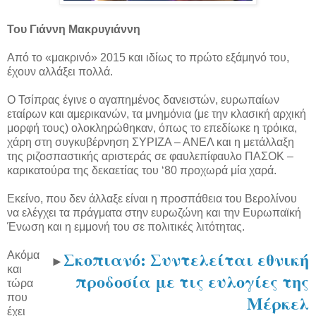
Του Γιάννη Μακρυγιάννη
Από το «μακρινό» 2015 και ιδίως το πρώτο εξάμηνό του,
έχουν αλλάξει πολλά.
Ο Τσίπρας έγινε ο αγαπημένος δανειστών, ευρωπαίων
εταίρων και αμερικανών, τα μνημόνια (με την κλασική αρχική
μορφή τους) ολοκληρώθηκαν, όπως το επεδίωκε η τρόικα,
χάρη στη συγκυβέρνηση ΣΥΡΙΖΑ – ΑΝΕΛ και η μετάλλαξη
της ριζοσπαστικής αριστεράς σε φαυλεπίφαυλο ΠΑΣΟΚ –
καρικατούρα της δεκαετίας του ‘80 προχωρά μία χαρά.
Εκείνο, που δεν άλλαξε είναι η προσπάθεια του Βερολίνου
να ελέγχει τα πράγματα στην ευρωζώνη και την Ευρωπαϊκή
Ένωση και η εμμονή του σε πολιτικές λιτότητας.
Σκοπιανό: Συντελείται εθνική
Ακόμα
►
και
προδοσία με τις ευλογίες της
τώρα
Μέρκελ
που
έχει