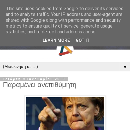
This site uses cookies from Google to deliver its services
and to analyze traffic. Your IP address and user-agent are
shared with Google along with performance and security
metrics to ensure quality of service, generate usage
statistics, and to detect and address abuse.
LEARN MORE
GOT IT
▼
Τετάρτη 9 Ιανουαρίου 2019
Παραμένει ανεπιθύμητη