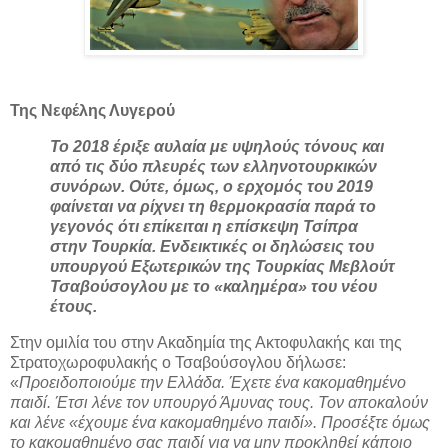
Της Νεφέλης Λυγερού
Το 2018 έριξε αυλαία με υψηλούς τόνους και
από τις δύο πλευρές των ελληνοτουρκικών
συνόρων. Ούτε, όμως, ο ερχομός του 2019
φαίνεται να ρίχνει τη θερμοκρασία παρά το
γεγονός ότι επίκειται η επίσκεψη Τσίπρα
στην Τουρκία. Ενδεικτικές οι δηλώσεις του
υπουργού Εξωτερικών της Τουρκίας Μεβλούτ
Τσαβούσογλου με το «καλημέρα» του νέου
έτους.
Στην ομιλία του στην Ακαδημία της Ακτοφυλακής και της
Στρατοχωροφυλακής ο Τσαβούσογλου δήλωσε:
«
Προειδοποιούμε την Ελλάδα. Έχετε ένα κακομαθημένο
παιδί. Έτσι λένε τον υπουργό Άμυνας τους. Τον αποκαλούν
και λένε «έχουμε ένα κακομαθημένο παιδί»
. Προσέξτε όμως
το κακομαθημένο σας παιδί για να μην προκληθεί κάποιο