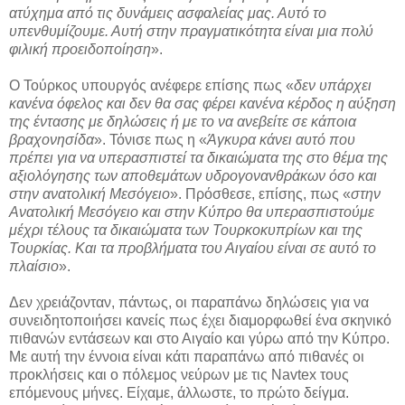
ατύχημα από τις δυνάμεις ασφαλείας μας. Αυτό το
υπενθυμίζουμε. Αυτή στην πραγματικότητα είναι μια πολύ
φιλική προειδοποίηση
».
Ο Τούρκος υπουργός ανέφερε επίσης πως «
δεν υπάρχει
κανένα όφελος και δεν θα σας φέρει κανένα κέρδος η αύξηση
της έντασης με δηλώσεις ή με το να ανεβείτε σε κάποια
βραχονησίδα
». Τόνισε πως η «
Άγκυρα κάνει αυτό που
πρέπει για να υπερασπιστεί τα δικαιώματα της στο θέμα της
αξιολόγησης των αποθεμάτων υδρογονανθράκων όσο και
στην ανατολική Μεσόγειο
». Πρόσθεσε, επίσης, πως «
στην
Ανατολική Μεσόγειο και στην Κύπρο θα υπερασπιστούμε
μέχρι τέλους τα δικαιώματα των Τουρκοκυπρίων και της
Τουρκίας. Και τα προβλήματα του Αιγαίου είναι σε αυτό το
πλαίσιο
».
Δεν χρειάζονταν, πάντως, οι παραπάνω δηλώσεις για να
συνειδητοποιήσει κανείς πως έχει διαμορφωθεί ένα σκηνικό
πιθανών εντάσεων και στο Αιγαίο και γύρω από την Κύπρο.
Με αυτή την έννοια είναι κάτι παραπάνω από πιθανές οι
προκλήσεις και ο πόλεμος νεύρων με τις Navtex τους
επόμενους μήνες. Είχαμε, άλλωστε, το πρώτο δείγμα.