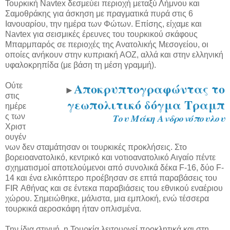
Τουρκική Νavtex δεσμεύει περιοχή μεταξύ Λήμνου και
Σαμοθράκης για άσκηση με πραγματικά πυρά στις 6
Ιανουαρίου, την ημέρα των Φώτων. Επίσης, είχαμε και
Navtex για σεισμικές έρευνες του τουρκικού σκάφους
Μπαρμπαρός σε περιοχές της Ανατολικής Μεσογείου, οι
οποίες ανήκουν στην κυπριακή ΑΟΖ, αλλά και στην ελληνική
υφαλοκρηπίδα (με βάση τη μέση γραμμή).
Αποκρυπτογραφώντας το
Ούτε
►
στις
γεωπολιτικό δόγμα Τραμπ
ημέρε
ς των
Του Μάκη Ανδρονόπουλου
Χριστ
ουγέν
νων δεν σταμάτησαν οι τουρκικές προκλήσεις. Στο
βορειοανατολικό, κεντρικό και νοτιοανατολικό Αιγαίο πέντε
σχηματισμοί αποτελούμενοι από συνολικά δέκα F-16, δύο F-
14 και ένα ελικόπτερο προέβησαν σε επτά παραβάσεις του
FIR Αθήνας και σε έντεκα παραβιάσεις του εθνικού εναέριου
χώρου. Σημειώθηκε, μάλιστα, μια εμπλοκή, ενώ τέσσερα
τουρκικά αεροσκάφη ήταν οπλισμένα.
Την ίδια στιγμή, η Τουρκία λειτουργεί προκλητικά και στη