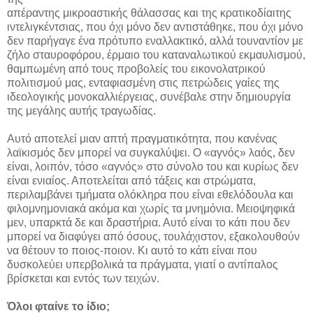
απέραντης μικροαστικής θάλασσας και της κρατικοδίαιτης
ιντελιγκέντσιας, που όχι μόνο δεν αντιστάθηκε, που όχι μόνο
δεν παρήγαγε ένα πρότυπο εναλλακτικό, αλλά τουναντίον με
ζήλο σταυροφόρου, έρμαιο του καταναλωτικού εκμαυλισμού,
θαμπωμένη από τους προβολείς του εικονολατρικού
πολιτισμού μας, ενταφιασμένη στις πετρώδεις γαίες της
ιδεολογικής μονοκαλλιέργειας, συνέβαλε στην δημιουργία
της μεγάλης αυτής τραγωδίας.
Αυτό αποτελεί μιαν απτή πραγματικότητα, που κανένας
λαϊκισμός δεν μπορεί να συγκαλύψει. Ο «αγνός» λαός, δεν
είναι, λοιπόν, τόσο «αγνός» στο σύνολο του και κυρίως δεν
είναι ενιαίος. Αποτελείται από τάξεις και στρώματα,
περιλαμβάνει τμήματα ολόκληρα που είναι εθελόδουλα και
φιλομνημονιακά ακόμα και χωρίς τα μνημόνια. Μειοψηφικά
μεν, υπαρκτά δε και δραστήρια. Αυτό είναι το κάτι που δεν
μπορεί να διαφύγει από όσους, τουλάχιστον, εξακολουθούν
να θέτουν το ποιος-ποιον. Κι αυτό το κάτι είναι που
δυσκολεύει υπερβολικά τα πράγματα, γιατί ο αντίπαλος
βρίσκεται και εντός των τειχών.
Όλοι φταίνε το ίδιο;