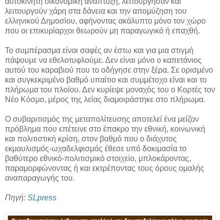
αυτοκίνητη οικονομική ανάπτυξη, λειτούργησαν και
λειτουργούν χάρη στα δάνεια και την απομύζηση του
ελληνικού Δημοσίου, αφήνοντας ακάλυπτο μόνο τον χώρο
που οι επικυρίαρχοι θεωρούν μη παραγωγικό ή επαχθή.
Το συμπέρασμα είναι σαφές αν έστω και για μια στιγμή
πάψουμε να εθελοτυφλούμε. Δεν είναι μόνο ο καπετάνιος
αυτού του καραβιού που το οδήγησε στην ξέρα. Σε ορισμένο
και συγκεκριμένο βαθμό υπαίτιο και συμμέτοχο είναι και το
πλήρωμα του πλοίου. Δεν κυρίεψε μοναχός του ο Κορτές τον
Νέο Κόσμο, μέρος της λείας διαμοιράστηκε στο πλήρωμα.
Ο συβαριτισμός της μεταπολίτευσης αποτελεί ένα μείζον
πρόβλημα που επέτεινε στο έπακρο την εθνική, κοινωνική
και πολιτιστική κρίση, στον βαθμό που ο διάχυτος
εκμαυλισμός-ωχαδελφισμός έθεσε υπό δοκιμασία το
βαθύτερο εθνικό-πολιτισμικό στοιχείο, μπλοκάροντας,
παραμορφώνοντας ή και εκτρέποντας τους όρους ομαλής
αναπαραγωγής του.
Πηγή:
SLpress