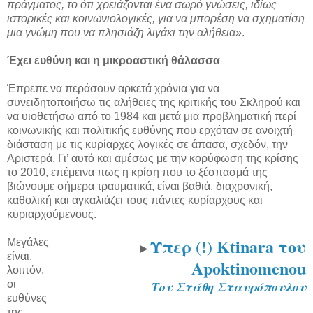
πράγματος, το ότι χρειάζονται ένα σωρό γνώσεις, ιδίως
ιστορικές και κοινωνιολογικές, για να μπορέση να σχηματίση
μια γνώμη που να πλησιάζη λιγάκι την αλήθεια
».
Έχει ευθύνη και η μικροαστική θάλασσα
Έπρεπε να περάσουν αρκετά χρόνια για να
συνειδητοποιήσω τις αλήθειες της κριτικής του Σκληρού και
να υιοθετήσω από το 1984 και μετά μια προβληματική περί
κοινωνικής και πολιτικής ευθύνης που ερχόταν σε ανοιχτή
διάσταση με τις κυρίαρχες λογικές σε άπασα, σχεδόν, την
Αριστερά. Γι’ αυτό και αμέσως με την κορύφωση της κρίσης
το 2010, επέμεινα πως η κρίση που το ξέσπασμά της
βιώνουμε σήμερα τραυματικά, είναι βαθιά, διαχρονική,
καθολική και αγκαλιάζει τους πάντες κυρίαρχους και
κυριαρχούμενους.
Υπερ (!) Ktinara του
Μεγάλες
►
είναι,
Apoktinomenou
λοιπόν,
οι
Του Στάθη Σταυρόπουλου
ευθύνες
της