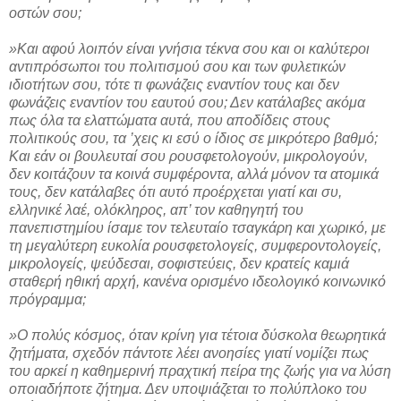
οστών σου;
»Και αφού λοιπόν είναι γνήσια τέκνα σου και οι καλύτεροι
αντιπρόσωποι του πολιτισμού σου και των φυλετικών
ιδιοτήτων σου, τότε τι φωνάζεις εναντίον τους και δεν
φωνάζεις εναντίον του εαυτού σου; Δεν κατάλαβες ακόμα
πως όλα τα ελαττώματα αυτά, που αποδίδεις στους
πολιτικούς σου, τα ’χεις κι εσύ ο ίδιος σε μικρότερο βαθμό;
Και εάν οι βουλευταί σου ρουσφετολογούν, μικρολογούν,
δεν κοιτάζουν τα κοινά συμφέροντα, αλλά μόνον τα ατομικά
τους, δεν κατάλαβες ότι αυτό προέρχεται γιατί και συ,
ελληνικέ λαέ, ολόκληρος, απ’ τον καθηγητή του
πανεπιστημίου ίσαμε τον τελευταίο τσαγκάρη και χωρικό, με
τη μεγαλύτερη ευκολία ρουσφετολογείς, συμφεροντολογείς,
μικρολογείς, ψεύδεσαι, σοφιστεύεις, δεν κρατείς καμιά
σταθερή ηθική αρχή, κανένα ορισμένο ιδεολογικό κοινωνικό
πρόγραμμα;
»Ο πολύς κόσμος, όταν κρίνη για τέτοια δύσκολα θεωρητικά
ζητήματα, σχεδόν πάντοτε λέει ανοησίες γιατί νομίζει πως
του αρκεί η καθημερινή πραχτική πείρα της ζωής για να λύση
οποιαδήποτε ζήτημα. Δεν υποψιάζεται το πολύπλοκο του