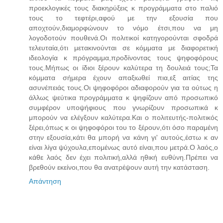
προεκλογικές τους διακηρύξεις κ προγράμματα στο παλιό
τους το τεφτέρι,αφού με την εξουσία που
αποχτούν,διαμορφώνουν το νόμο έτσι,που να μη
λογοδοτούν πουθενά.Οι πολιτικοί κατηγορούνται σφοδρά
τελευταία,ότι μετακινούνται σε κόμματα με διαφορετική
ιδεολογία κ πρόγραμμα,προδίνοντας τους ψηφοφόρους
τους.Μήπως οι ίδιοι ξέρουν καλύτερα τη δουλειά τους;Τα
κόμματα σήμερα έχουν απαξιωθεί πια,εξ αιτίας της
ασυνέπειάς τους.Οι ψηφοφόροι αδιαφορούν για τα ούτως η
άλλως ψεύτικα προγράμματα κ ψηφίζουν από προσωπικό
συμφέρον υποψήφιους που γνωρίζουν προσωπικά κ
μπορούν να ελέγξουν καλύτερα.Και ο πολιτευτής-πολιτικός
ξέρει,όπως κ οι ψηφοφόροι του το ξέρουν,ότι όσο παραμένη
στην εξουσία,κάτι θα μπορή να κάνη γι' αυτούς,έστω κ αν
είναι λίγα ψύχουλα,επομένως αυτό είναι,που μετρά.Ο λαός,ο
κάθε λαός δεν έχει πολιτική,αλλά ηθική ευθύνη.Πρέπει να
βρεθούν εκείνοι,που θα ανατρέψουν αυτή την κατάσταση.
Απάντηση