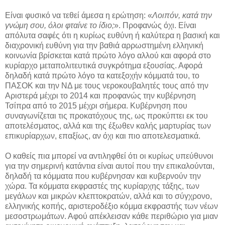
Είναι φυσικό να τεθεί άμεσα η ερώτηση: «
Λοιπόν, κατά την
γνώμη σου, όλοι φταίνε το ίδιο;
». Προφανώς όχι. Είναι
απόλυτα σαφές ότι η κυρίως ευθύνη ή καλύτερα η βασική και
διαχρονική ευθύνη για την βαθιά αρρωστημένη ελληνική
κοινωνία βρίσκεται κατά πρώτο λόγο αλλού και αφορά στο
κυρίαρχο μεταπολιτευτικά συγκρότημα εξουσίας. Αφορά
δηλαδή κατά πρώτο λόγο τα κατεξοχήν κόμματά του, το
ΠΑΣΟΚ και την ΝΔ με τους νεροκουβαλητές τους από την
Αριστερά μέχρι το 2014 και προφανώς την κυβέρνηση
Τσίπρα από το 2015 μέχρι σήμερα. Κυβέρνηση που
συναγωνίζεται τις προκατόχους της, ως προκύπτει εκ του
αποτελέσματος, αλλά και της έξωθεν καλής μαρτυρίας των
επικυρίαρχων, επαξίως, αν όχι και πιο αποτελεσματικά.
Ο καθείς πια μπορεί να αντιληφθεί ότι οι κυρίως υπεύθυνοι
για την σημερινή κατάντια είναι αυτοί που την επικαλούνται,
δηλαδή τα κόμματα που κυβέρνησαν και κυβερνούν την
χώρα. Τα κόμματα εκφραστές της κυρίαρχης τάξης, των
μεγάλων και μικρών κλεπτοκρατών, αλλά και το σύγχρονο,
ελληνικής κοπής, αριστεροδέξιο κόμμα εκφραστής των νέων
μεσοστρωμάτων. Αφού απέκλεισαν κάθε περιθώριο για μιαν