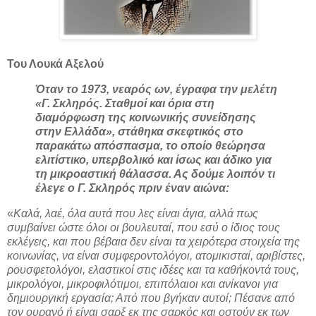
Του Λουκά Αξελού
Όταν το 1973, νεαρός ων, έγραφα την μελέτη
«Γ. Σκληρός. Σταθμοί και όρια στη
διαμόρφωση της κοινωνικής συνείδησης
στην Ελλάδα», στάθηκα σκεφτικός στο
παρακάτω απόσπασμα, το οποίο θεώρησα
ελιτίστικο, υπερβολικό και ίσως και άδικο για
τη μικροαστική θάλασσα. Ας δούμε λοιπόν τι
έλεγε ο Γ. Σκληρός πριν έναν αιώνα:
«
Καλά, λαέ, όλα αυτά που λες είναι άγια, αλλά πως
συμβαίνει ώστε όλοι οι βουλευταί, που εσύ ο ίδιος τους
εκλέγεις, και που βέβαια δεν είναι τα χειρότερα στοιχεία της
κοινωνίας, να είναι συμφεροντολόγοι, ατομικισταί, αριβίστες,
ρουσφετολόγοι, ελαστικοί στις ιδέες και τα καθήκοντά τους,
μικρολόγοι, μικροφιλότιμοι, επιπόλαιοι και ανίκανοι για
δημιουργική εργασία;
Από που βγήκαν αυτοί; Πέσανε από
τον ουρανό ή είναι σαρξ εκ της σαρκός και οστούν εκ των