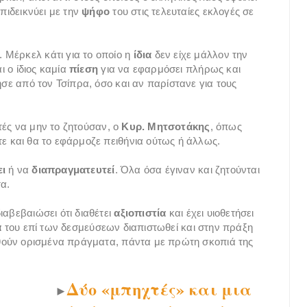
πιδεικνύει με την
ψήφο
του στις τελευταίες εκλογές σε
 Μέρκελ κάτι για το οποίο η
ίδια
δεν είχε μάλλον την
 ο ίδιος καμία
πίεση
για να εφαρμόσει πλήρως και
ε από τον Τσίπρα, όσο και αν παρίστανε για τους
τές να μην το ζητούσαν, ο
Κυρ. Μητσοτάκης
, όπως
τε και θα το εφάρμοζε πειθήνια ούτως ή άλλως.
ει
ή να
διαπραγματευτεί
. Όλα όσα έγιναν και ζητούνται
α.
ιαβεβαιώσει ότι διαθέτει
αξιοπιστία
και έχει υιοθετήσει
α
του επί των δεσμεύσεων διαπιστωθεί και στην πράξη
τηθούν ορισμένα πράγματα, πάντα με πρώτη σκοπιά της
Δύο «μπηχτές» και μια
►