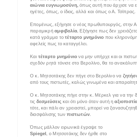
αιώνια ευγνωμοσύνη,
όπως αυτή που άρχισε να ε
ηγέτες, όπως, ο ίδιος, αλλά και όπως ο Α. Τσίπρας.
Επομένως, εξήγησε ο νέος πρωθυπουργός, στην Α.
παραμικρή
αμφιβολία.
Εξήγησε πως δεν χρειάζεται
κατά γράμμα το
τέταρτο μνημόνιο
που κληρονόμησ
αφελείς πως το καταγγέλει.
Και
τέταρτο μνημόνιο
να μην υπήρχε και οι πιστω
σχεδόν ρητά τόνισε στο Βερολίνο, θα το ανακάλυπ
Ο κ. Μητσοτάκης δεν πήγε στο Βερολίνο να
ζητήσ
από τους πιστωτές, καλώς γινωμένα και απαραίτητ
Ο κ. Μητσοτάκης πήγε στην κ. Μέρκελ για να την δ
τις
δεσμεύσεις
και ότι μόνο όταν αυτή η
αξιοπιστί
τότε, και πάλι αν χρειαστεί, μπορεί να ξανασυζη
διασφάλισης των
πιστωτών
.
Όπως μάλλον ειρωνικά έγραψε το
Spiegel
, ο Μητσοτάκης δεν ήρθε στο