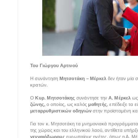
Του Γιώργου Αρτινού
Η συνάντηση
Μητσοτάκη – Μέρκελ
δεν ήταν μία 
κρατών.
Ο
Κυρ. Μητσοτάκης
συνάντησε την
Α. Μέρκελ
ως 
ζώνης,
ο οποίος, ως καλός
μαθητής
, επέδειξε τα
μεταρρυθμιστικών οδηγιών
στην προϊσταμένη και
Για τον κ. Μητσοτάκη τα μνημονιακά προγράμματ
της χώρας και του ελληνικού λαού, αντίθετα υπήρ
γενναιόδωρους
ευρωπαίους ηγέτες, όπως η Α. Μέρ