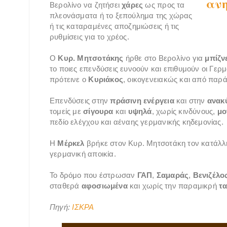
ανη
Βερολίνο να ζητήσει
χάρες
ως προς τα
πλεονάσματα ή το ξεπούλημα της χώρας
ή τις καταραμένες αποζημιώσεις ή τις
ρυθμίσεις για το χρέος.
Ο
Κυρ. Μητσοτάκης
ήρθε στο Βερολίνο για
μπίζν
το ποιες επενδύσεις ευνοούν και επιθυμούν οι Γερ
πρότεινε ο
Κυριάκος
, οικογενειακώς και από παρ
Επενδύσεις στην
πράσινη ενέργεια
και στην
ανακ
τομείς με
σίγουρα
και
υψηλά
, χωρίς κινδύνους,
μο
πεδίο ελέγχου και αέναης γερμανικής κηδεμονίας.
Η
Μέρκελ
βρήκε στον Κυρ. Μητσοτάκη τον κατάλλ
γερμανική αποικία.
Το δρόμο που έστρωσαν
ΓΑΠ
,
Σαμαράς
,
Βενιζέλο
σταθερά
αφοσιωμένα
και χωρίς την παραμικρή
τ
Πηγή:
ΙΣΚΡΑ