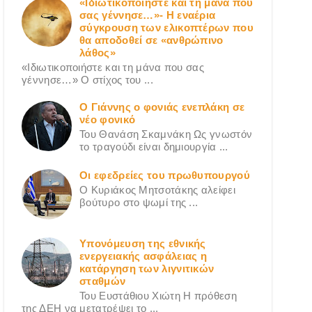
«Ιδιωτικοποιήστε και τη μάνα που
σας γέννησε…»- Η εναέρια
σύγκρουση των ελικοπτέρων που
θα αποδοθεί σε «ανθρώπινο
λάθος»
«Ιδιωτικοποιήστε και τη μάνα που σας
γέννησε…» Ο στίχος του ...
Ο Γιάννης ο φονιάς ενεπλάκη σε
νέο φονικό
Του Θανάση Σκαμνάκη Ως γνωστόν
το τραγούδι είναι δημιουργία ...
Οι εφεδρείες του πρωθυπουργού
Ο Κυριάκος Μητσοτάκης αλείφει
βούτυρο στο ψωμί της ...
Υπονόμευση της εθνικής
ενεργειακής ασφάλειας η
κατάργηση των λιγνιτικών
σταθμών
Του Ευστάθιου Χιώτη Η πρόθεση
της ΔΕΗ να μετατρέψει το ...