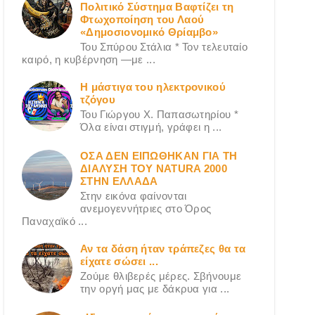
Πολιτικό Σύστημα Βαφτίζει τη
Φτωχοποίηση του Λαού
«Δημοσιονομικό Θρίαμβο»
Του Σπύρου Στάλια * Τον τελευταίο
καιρό, η κυβέρνηση —με ...
Η μάστιγα του ηλεκτρονικού
τζόγου
Του Γιώργου X. Παπασωτηρίου *
Όλα είναι στιγμή, γράφει η ...
ΟΣΑ ΔΕN ΕΙΠΩΘΗΚΑΝ ΓΙΑ ΤΗ
ΔΙΑΛΥΣΗ ΤΟΥ NATURA 2000
ΣΤΗΝ ΕΛΛΑΔΑ
Στην εικόνα φαίνονται
ανεμογεννήτριες στο Όρος
Παναχαϊκό ...
Αν τα δάση ήταν τράπεζες θα τα
είχατε σώσει ...
Ζούμε θλιβερές μέρες. Σβήνουμε
την οργή μας με δάκρυα για ...