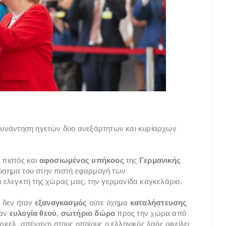
συνάντηση ηγετών δύο ανεξάρτητων και κυρίαρχων
πιστός και
αφοσιωμένος υπήκοος
της
Γερμανικής
 εύσημα του στην πιστή εφαρμογή των
 ελεγκτή της χώρας μας, την γερμανίδα καγκελάριο.
α δεν ήταν
εξαναγκασμός
ούτε όχημα
καταλήστευσης
ξαν
ευλογία θεού
,
σωτήριο δώρο
προς την χώρα από
κελ, απέναντι στους οποίους ο ελληνικός λαός οφείλει