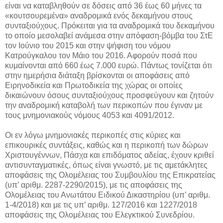
είναι να καταβληθούν σε δόσεις από 36 έως 60 μήνες τα
«κουτσουρεμένα» αναδρομικά ενός δεκαμήνου στους
συνταξιούχους. Πρόκειται για τα αναδρομικά του δεκαμήνου
το οποίο μεσολαβεί ανάμεσα στην απόφαση-βόμβα του ΣτΕ
τον Ιούνιο του 2015 και στην ψήφιση του νόμου
Κατρούγκαλου τον Μάιο του 2016. Αφορούν ποσά που
κυμαίνονται από 660 έως 7.000 ευρώ. Πάντως τονίζεται ότι
στην ημερήσια διάταξη βρίσκονται οι αποφάσεις από
Ειρηνοδικεία και Πρωτοδικεία της χώρας οι οποίες
δικαιώνουν όσους συνταξιούχους προσφεύγουν και ζητούν
την αναδρομική καταβολή των περικοπών που έγιναν με
τους μνημονιακούς νόμους 4053 και 4091/2012.
Οι εν λόγω μνημονιακές περικοπές στις κύριες και
επικουρικές συντάξεις, καθώς και η περικοπή των δώρων
Χριστουγέννων, Πάσχα και επιδόματος αδείας, έχουν κριθεί
αντισυνταγματικές, όπως είναι γνωστό, με τις αμετάκλητες
αποφάσεις της Ολομέλειας του Συμβουλίου της Επικρατείας
(υπ’ αριθμ. 2287-2290/2015), με τις αποφάσεις της
Ολομέλειας του Ανωτάτου Ειδικού Δικαστηρίου (υπ’ αριθμ.
1-4/2018) και με τις υπ’ αριθμ. 127/2016 και 1227/2018
αποφάσεις της Ολομέλειας του Ελεγκτικού Συνεδρίου.