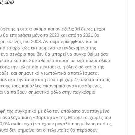
 ύφεσης η οποία ακόμα και αν εξελιχθεί όπως μέχρι
υ θα επηρεάσει μόνο το 2020 και από το 2021 θα
η εκείνης του 2008. Αν συμπεριληφθούν και οι
πό τα αρχικώς εκτιμώμενα και ενδεχόμενα της
 ένα σενάριο που δεν θα μπορεί να συγκριθεί με όσα
εμικό κόσμο. Σε κάθε περίπτωση σε ένα πολυπολικό
σης την τελευταία πενταετία, η όλη διαδικασία της
ράξει και σημαντικά γεωπολιτικά αποτελέσματα.
ημαντικά την απόσταση που την χωρίζει ακόμα από τις
έσης τους και άλλες οικονομικά αναπτυσσόμενες
αι να παίξουν σημαντικό ρόλο στην παγκόσμια
ρφή της συγκριτικά με όλο τον υπόλοιπο αναπτυγμένο
εί ανάλογα και η «βαρύτητά» της. Μπορεί οι χώρες του
10,0% αντίστοιχα) να έχουν μεγαλύτερη μείωση από τις
ό δεν σημαίνει ότι οι τελευταίες θα περάσουν