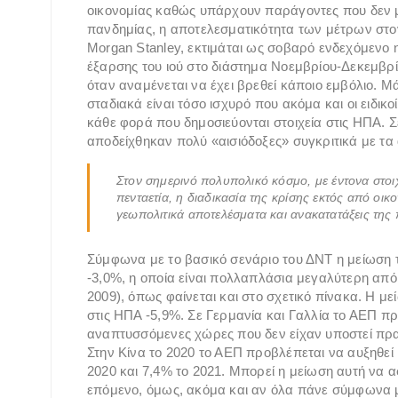
οικονομίας καθώς υπάρχουν παράγοντες που δεν 
πανδημίας, η αποτελεσματικότητα των μέτρων στο
Morgan Stanley, εκτιμάται ως σοβαρό ενδεχόμενο 
έξαρσης του ιού στο διάστημα Νοεμβρίου-Δεκεμβρίο
όταν αναμένεται να έχει βρεθεί κάποιο εμβόλιο. Μ
σταδιακά είναι τόσο ισχυρό που ακόμα και οι ειδι
κάθε φορά που δημοσιεύονται στοιχεία στις ΗΠΑ. Σ
αποδείχθηκαν πολύ «αισιόδοξες» συγκριτικά με τα
Στον σημερινό πολυπολικό κόσμο, με έντονα στοι
πενταετία, η διαδικασία της κρίσης εκτός από οι
γεωπολιτικά αποτελέσματα και ανακατατάξεις της
Σύμφωνα με το βασικό σενάριο του ΔΝΤ η μείωση 
-3,0%, η οποία είναι πολλαπλάσια μεγαλύτερη από 
2009), όπως φαίνεται και στο σχετικό πίνακα. Η 
στις ΗΠΑ -5,9%. Σε Γερμανία και Γαλλία το ΑΕΠ πρ
αναπτυσσόμενες χώρες που δεν είχαν υποστεί πραγ
Στην Κίνα το 2020 το ΑΕΠ προβλέπεται να αυξηθεί 
2020 και 7,4% το 2021. Μπορεί η μείωση αυτή να 
επόμενο, όμως, ακόμα και αν όλα πάνε σύμφωνα μ