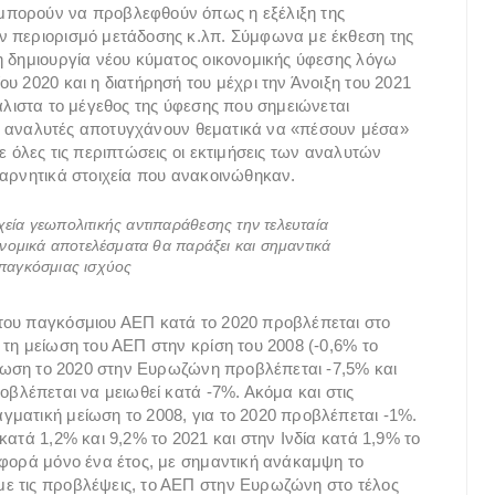
μπορούν να προβλεφθούν όπως η εξέλιξη της
ν περιορισμό μετάδοσης κ.λπ. Σύμφωνα με έκθεση της
η δημιουργία νέου κύματος οικονομικής ύφεσης λόγω
υ 2020 και η διατήρησή του μέχρι την Άνοιξη του 2021
άλιστα το μέγεθος της ύφεσης που σημειώνεται
κοί αναλυτές αποτυγχάνουν θεματικά να «πέσουν μέσα»
ε όλες τις περιπτώσεις οι εκτιμήσεις των αναλυτών
 αρνητικά στοιχεία που ανακοινώθηκαν.
χεία γεωπολιτικής αντιπαράθεσης την τελευταία
κονομικά αποτελέσματα θα παράξει και σημαντικά
 παγκόσμιας ισχύος
του παγκόσμιου ΑΕΠ κατά το 2020 προβλέπεται στο
τη μείωση του ΑΕΠ στην κρίση του 2008 (-0,6% το
μείωση το 2020 στην Ευρωζώνη προβλέπεται -7,5% και
οβλέπεται να μειωθεί κατά -7%. Ακόμα και στις
ματική μείωση το 2008, για το 2020 προβλέπεται -1%.
κατά 1,2% και 9,2% το 2021 και στην Ινδία κατά 1,9% το
αφορά μόνο ένα έτος, με σημαντική ανάκαμψη το
ε τις προβλέψεις, το ΑΕΠ στην Ευρωζώνη στο τέλος