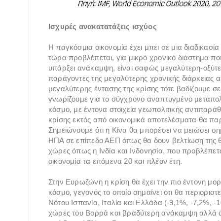
Ισχυρές ανακατατάξεις ισχύος
Η παγκόσμια οικονομία έχει μπει σε μια διαδικασία
τώρα προβλέπεται, για μικρό χρονικό διάστημα πο
υπάρξει ανάκαμψη, είναι σαφώς μεγαλύτερη-οξύτερ
παράγοντες της μεγαλύτερης χρονικής διάρκειας α
μεγαλύτερης έντασης της κρίσης τότε βαδίζουμε σε
γνωρίζουμε για το σύγχρονο αναπτυγμένο μεταπολ
κόσμο, με έντονα στοιχεία γεωπολιτικής αντιπαράθε
κρίσης εκτός από οικονομικά αποτελέσματα θα πα
Σημειώνουμε ότι η Κίνα θα μπορέσει να μειώσει σ
ΗΠΑ σε επίπεδο ΑΕΠ όπως θα δουν βελτίωση της θ
χώρες όπως η Ινδία και Ινδονησία, που προβλέπετ
οικονομία τα επόμενα 20 και πλέον έτη.
Στην Ευρωζώνη η κρίση θα έχει την πιο έντονη μο
κόσμο, γεγονός το οποίο σημαίνει ότι θα περιοριστ
Νότου Ισπανία, Ιταλία και Ελλάδα (-9,1%, -7,2%, -
χώρες του Βορρά και βραδύτερη ανάκαμψη αλλά αυτ