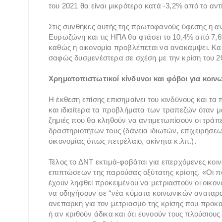
του 2021 θα είναι μικρότερο κατά -3,2% από το αντ
Στις συνθήκες αυτής της πρωτοφανούς ύφεσης η αν
Ευρωζώνη και τις ΗΠΑ θα φτάσει το 10,4% από 7,6%
καθώς η οικονομία προβλέπεται να ανακάμψει. Κα
σαφώς δυσμενέστερα σε σχέση με την κρίση του 2
Χρηματοπιστωτικοί κίνδυνοι και φόβοι για κοιν
Η έκθεση επίσης επισημαίνει του κινδύνους και τ
και ιδιαίτερα τα προβλήματα των τραπεζών όταν μ
ζημιές που θα κληθούν να αντιμετωπίσουν οι τρά
δραστηριοτήτων τους (δάνεια ιδιωτών, επιχειρήσεων
οικονομίας όπως πετρέλαιο, ακίνητα κ.λπ.).
Τέλος το ΔΝΤ εκτιμά-φοβάται για επερχόμενες κο
επιπτώσεων της παρούσας οξύτατης κρίσης. «Οι πο
έχουν ληφθεί προκειμένου να μετριαστούν οι οικο
να οδηγήσουν σε “νέα κύματα κοινωνικών αναταρα
ανεπαρκή για τον μετριασμό της κρίσης που προκα
ή αν κριθούν άδικα και ότι ευνοούν τους πλούσιου