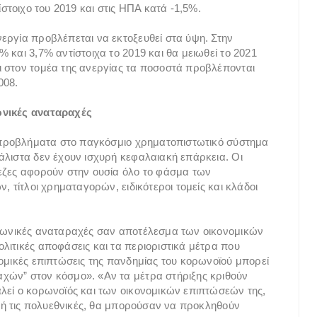
ίστοιχο του 2019 και στις ΗΠΑ κατά -1,5%.
εργία προβλέπεται να εκτοξευθεί στα ύψη. Στην
 και 3,7% αντίστοιχα το 2019 και θα μειωθεί το 2021
ι στον τομέα της ανεργίας τα ποσοστά προβλέπονται
008.
ωνικές αναταραχές
α προβλήματα στο παγκόσμιο χρηματοπιστωτικό σύστημα
άλιστα δεν έχουν ισχυρή κεφαλαιακή επάρκεια. Οι
πεζες αφορούν στην ουσία όλο το φάσμα των
, τίτλοι χρηματαγορών, ειδικότεροι τομείς και κλάδοι
ινωνικές αναταραχές σαν αποτέλεσμα των οικονομικών
λιτικές αποφάσεις και τα περιοριστικά μέτρα που
νομικές επιπτώσεις της πανδημίας του κορωνοϊού μπορεί
χών” στον κόσμο». «Αν τα μέτρα στήριξης κριθούν
λεί ο κορωνοϊός και των οικονομικών επιπτώσεών της,
ς ή τις πολυεθνικές, θα μπορούσαν να προκληθούν