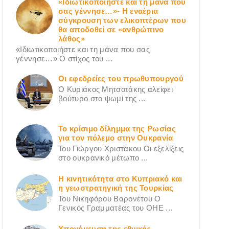
«Ιδιωτικοποιήστε και τη μάνα που
σας γέννησε…»- Η εναέρια
σύγκρουση των ελικοπτέρων που
θα αποδοθεί σε «ανθρώπινο
λάθος»
«Ιδιωτικοποιήστε και τη μάνα που σας
γέννησε…» Ο στίχος του ...
Οι εφεδρείες του πρωθυπουργού
Ο Κυριάκος Μητσοτάκης αλείφει
βούτυρο στο ψωμί της ...
Το κρίσιμο δίλημμα της Ρωσίας
για τον πόλεμο στην Ουκρανία
Του Γιώργου Χριστάκου Οι εξελίξεις
στο ουκρανικό μέτωπο ...
Η κινητικότητα στο Κυπριακό και
η γεωστρατηγική της Τουρκίας
Του Νικηφόρου Βαρονέτου Ο
Γενικός Γραμματέας του ΟΗΕ ...
Υπονόμευση της εθνικής