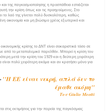
ύ και της παγκοσμιοποίησης η προσπάθεια εστιάζεται
υτή την κρίση όπως και τις προηγούμενες. Στο
 το λαό της γίνεται πολύ δυσκολότερη, καθώς
νη οικονομία και μη βιώσιμο χρέος εξωτερικό και
 οικονομικής κρίσης το ΔΝΤ είναι σοκαριστικά τόσο σε
υμε από το μεταπολεμικό παρελθόν. Μπορεί η κρίση του
ότερη μετά την κρίση του 1929 και η δεύτερη χειρότερη
 είναι πολύ χειρότερη ακόμα και αν κρατήσει μόνο για
''Η ΕΕ είναι νεκρή, απλά δεν το
►
έμαθε ακόμη''
Του Giulio Meotti
τα στις εκτιμήσεις για την πορεία της παγκόσμιας