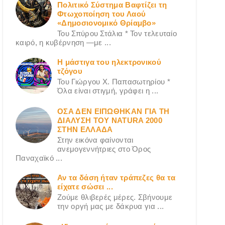
Πολιτικό Σύστημα Βαφτίζει τη
Φτωχοποίηση του Λαού
«Δημοσιονομικό Θρίαμβο»
Του Σπύρου Στάλια * Τον τελευταίο
καιρό, η κυβέρνηση —με ...
Η μάστιγα του ηλεκτρονικού
τζόγου
Του Γιώργου X. Παπασωτηρίου *
Όλα είναι στιγμή, γράφει η ...
ΟΣΑ ΔΕN ΕΙΠΩΘΗΚΑΝ ΓΙΑ ΤΗ
ΔΙΑΛΥΣΗ ΤΟΥ NATURA 2000
ΣΤΗΝ ΕΛΛΑΔΑ
Στην εικόνα φαίνονται
ανεμογεννήτριες στο Όρος
Παναχαϊκό ...
Αν τα δάση ήταν τράπεζες θα τα
είχατε σώσει ...
Ζούμε θλιβερές μέρες. Σβήνουμε
την οργή μας με δάκρυα για ...