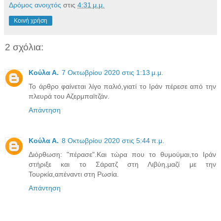
Δρόμος ανοιχτός
στις
4:31 μ.μ.
Κοινή χρήση
2 σχόλια:
Κούλα Α.
7 Οκτωβρίου 2020 στις 1:13 μ.μ.
Το άρθρο φαίνεται λίγο παλιό,γιατί το Ιράν πέρεσε από την
πλευρά του Αζερμπαϊτζάν.
Απάντηση
Κούλα Α.
8 Οκτωβρίου 2020 στις 5:44 π.μ.
Διόρθωση: "πέρασε".Και τώρα που το θυμούμαι,το Ιράν
στήριξε και το Σάρατζ στη Λιβύη,μαζί με την
Τουρκία,απέναντι στη Ρωσία.
Απάντηση