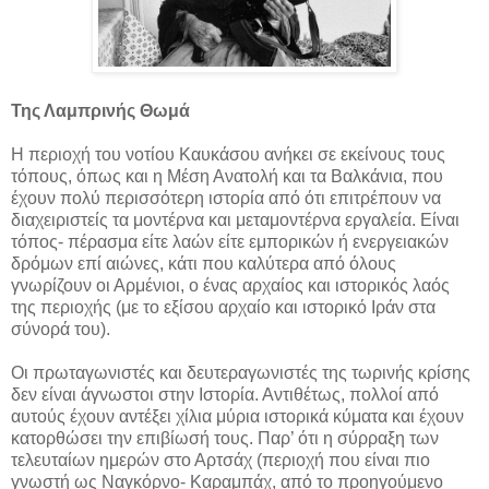
Της Λαμπρινής Θωμά
H περιοχή του νοτίου Καυκάσου ανήκει σε εκείνους τους
τόπους, όπως και η Μέση Ανατολή και τα Βαλκάνια, που
έχουν πολύ περισσότερη ιστορία από ότι επιτρέπουν να
διαχειριστείς τα μοντέρνα και μεταμοντέρνα εργαλεία. Είναι
τόπος- πέρασμα είτε λαών είτε εμπορικών ή ενεργειακών
δρόμων επί αιώνες, κάτι που καλύτερα από όλους
γνωρίζουν οι Αρμένιοι, ο ένας αρχαίος και ιστορικός λαός
της περιοχής (με το εξίσου αρχαίο και ιστορικό Ιράν στα
σύνορά του).
Οι πρωταγωνιστές και δευτεραγωνιστές της τωρινής κρίσης
δεν είναι άγνωστοι στην Ιστορία.
Αντιθέτως, πολλοί από
αυτούς έχουν αντέξει χίλια μύρια ιστορικά κύματα και έχουν
κατορθώσει την επιβίωσή τους. Παρ’ ότι η σύρραξη των
τελευταίων ημερών στο Αρτσάχ (περιοχή που είναι πιο
γνωστή ως Ναγκόρνο- Καραμπάχ, από το προηγούμενο