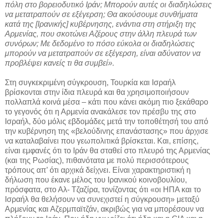
πόλη στο βορειοδυτικό Ιράν; Μπορούν αυτές οι διαδηλώσεις
να μετατραπούν σε εξέγερση; Θα ακούσουμε συνθήματα
κατά της [Ιρανικής] κυβέρνησης, ενάντια στη στήριξη της
Αρμενίας, που σκοτώνει Αζέρους στην άλλη πλευρά των
συνόρων; Με δεδομένο το πόσο εύκολα οι διαδηλώσεις
μπορούν να μετατραπούν σε εξέγερση, είναι αδύνατον να
προβλέψει κανείς τι θα συμβεί».
Στη συγκεκριμένη σύγκρουση, Τουρκία και Ισραήλ
βρίσκονται στην ίδια πλευρά και θα χρησιμοποιήσουν
πολλαπλά κοινά μέσα – κάτι που κάνει ακόμη πιο ξεκάθαρο
το γεγονός ότι η Αρμενία ανακάλεσε τον πρέσβυ της στο
Ισραήλ, δύο μόλις εβδομάδες μετά την τοποθέτησή του από
την κυβέρνηση της «βελούδινης επανάστασης» που άρχισε
να καταλαβαίνει που γεωπολιτικά βρίσκεται. Και, επίσης,
είναι εμφανές ότι το Ιράν θα σταθεί στο πλευρό της Αρμενίας
(και της Ρωσίας), πιθανότατα με πολύ περισσότερους
τρόπους απ’ ότι αρχικά δείχνει. Είναι χαρακτηριστική η
δήλωση που έκανε μέλος του Ιρανικού κοινοβουλίου,
πρόσφατα, στο Αλ- Τζαζίρα, τονίζοντας ότι «οι ΗΠΑ και το
Ισραήλ θα θελήσουν να συνεχιστεί η σύγκρουση» μεταξύ
Αρμενίας και Αζερμπαϊτζάν, ακριβώς για να μπορέσουν να