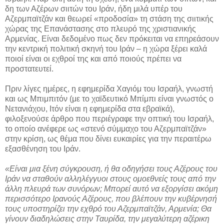
δη των Αζέρων σιιτών του Ιράν, ήδη μιλά υπέρ του
Αζερμπαϊτζάν και θεωρεί «προδοσία» τη στάση της σιιτικής
χώρας της Επανάστασης στο πλευρό της χριστιανικής
Αρμενίας. Είναι δεδομένο πως δεν πρόκειται να επηρεάσουν
την κεντρική πολιτική σκηνή του Ιράν – η χώρα ξέρει καλά
ποιοί είναι οι εχθροί της και από ποιούς πρέπει να
προστατευτεί.
Πριν λίγες ημέρες, η εφημερίδα Χαγιόμ του Ισραήλ, γνωστή
και ως Μπιμπιτόν (με το χαϊδευτικό Μπίμπι είναι γνωστός ο
Νετανιάχου, Ιτόν είναι η εφημερίδα στα εβραϊκά),
φιλοξενούσε άρθρο που περιέγραφε την οπτική του Ισραήλ,
το οποίο ανέφερε ως «στενό σύμμαχο του Αζερμπαϊτζάν»
στην κρίση, ως θέμα που δίνει ευκαιρίες για την περαιτέρω
εξασθένηση του Ιράν.
«Είναι μια ξένη σύγκρουση, ή θα οδηγήσει τους Αζέρους του
Ιράν να σταθούν αλληλέγγυοι στους ομοεθνείς τους από την
άλλη πλευρά των συνόρων; Μπορεί αυτό να εξοργίσει ακόμη
περισσότερο Ιρανούς Αζέρους, που βλέπουν την κυβέρνησή
τους υποστηρίζει την εχθρό του Αζερμπαϊτζάν, Αρμενία; Θα
γίνουν διαδηλώσεις στην Ταυρίδα, την μεγαλύτερη αζέρικη