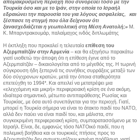
απομακρυσμένη περιοχή που συνορεύει τόσο με την
Τουρκία όσο και με το Ιράν, στην οποία το Ισραήλ
εδραιώνει την παρουσία του για λόγους ασφαλείας, και
ξέσπασε τη στιγμή που όλα δείχνουν ότι
ξανασχεδιάζεται η γεωπολιτική στη Μέση Ανατολή;»
M.
K. Μπαρντρακουμάρ, παλαίμαχος ινδός διπλωμάτης
Η έκπληξη που προκαλεί η τελευταία
επίθεση του
Αζερμπαϊτζάν στην Αρμενία
– και θα εξηγήσω παρακάτω
γιατί υιοθετώ την άποψη ότι η επίθεση έγινε από το
Αζερμπαϊτζάν – δικαιολογείται από το μέγεθός της. Η τωρινή
σύγκρουση ήδη ξεπερνά τις συνήθεις συρράξεις μεταξύ των
δύο σύγχρονων κρατών, μετά την όποια σταθερότητα
επετεύχθη το 1994*. Και απειλεί να μετατρέψει μια
«ελεγχόμενη και μικρή» περιφερειακή κρίση σε ένα ακόμη,
ιδιαίτερα σημαντικό, μέτωπο αντιπαράθεσης Ρωσίας και
Τουρκίας, με όσα αυτό συνεπάγεται για την περιοχή. Γιατί,
μπορεί η Τουρκία σήμερα να είναι το άτακτο παιδί του ΝΑΤΟ,
αλλά δεν παύει να είναι παιδί του, και μάλιστα, στν
συγκεκριμένη περιφερειακή κρίση, συμπαρατασσόμενο με το
Ισραήλ. Είναι, δε, εμφανώς τόσο ΝΑΤΟικό παιδί, που η
πολεμική βοήθεια και οι τουρκικές πτήσεις προς το
Αζερμπαϊτζάν δεν αντιμετωπίζουν κανένα πρόβλημα, γιατί