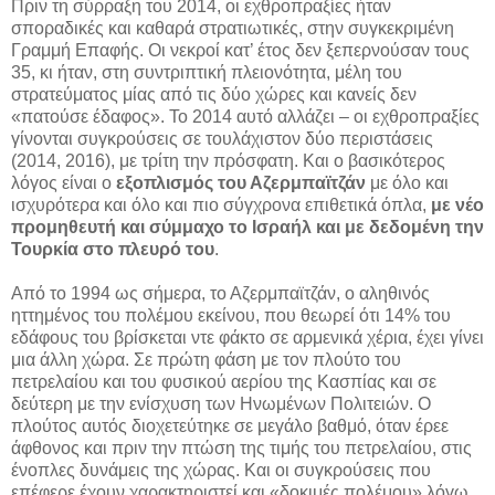
Πριν τη σύρραξη του 2014, οι εχθροπραξίες ήταν
σποραδικές και καθαρά στρατιωτικές, στην συγκεκριμένη
Γραμμή Επαφής. Οι νεκροί κατ’ έτος δεν ξεπερνούσαν τους
35, κι ήταν, στη συντριπτική πλειονότητα, μέλη του
στρατεύματος μίας από τις δύο χώρες και κανείς δεν
«πατούσε έδαφος». Το 2014 αυτό αλλάζει – οι εχθροπραξίες
γίνονται συγκρούσεις σε τουλάχιστον δύο περιστάσεις
(2014, 2016), με τρίτη την πρόσφατη. Και ο βασικότερος
λόγος είναι ο
εξοπλισμός του Αζερμπαϊτζάν
με όλο και
ισχυρότερα και όλο και πιο σύγχρονα επιθετικά όπλα,
με νέο
προμηθευτή και σύμμαχο το Ισραήλ και με δεδομένη την
Τουρκία στο πλευρό του
.
Από το 1994 ως σήμερα, το Αζερμπαϊτζάν, ο αληθινός
ηττημένος του πολέμου εκείνου, που θεωρεί ότι 14% του
εδάφους του βρίσκεται ντε φάκτο σε αρμενικά χέρια, έχει γίνει
μια άλλη χώρα. Σε πρώτη φάση με τον πλούτο του
πετρελαίου και του φυσικού αερίου της Κασπίας και σε
δεύτερη με την ενίσχυση των Ηνωμένων Πολιτειών. Ο
πλούτος αυτός διοχετεύτηκε σε μεγάλο βαθμό, όταν έρεε
άφθονος και πριν την πτώση της τιμής του πετρελαίου, στις
ένοπλες δυνάμεις της χώρας. Και οι συγκρούσεις που
επέφερε έχουν χαρακτηριστεί και «δοκιμές πολέμου» λόγω