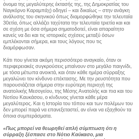
όνομα της μεγαλύτερης έκτασής της, της Δημοκρατίας του
Ναγκόρνο Καραμπάχ) οδηγεί – και δικαίως – στην ανάγκη
ανάλυσης του σκηνικού όπως διαμορφώθηκε την τελευταία
30ετία, όπως αλλάζει ταχύτατα την τελευταία τριετία και και
σε σχέση με όσα σήμερα σηματοδοτεί, είναι απαραίτητο
κανείς να δει και τις ιστορικές σχέσεις μεταξύ όσων
εμπλέκονται σήμερα, και τους λόγους που τις
διαμόρφωσαν.
Κάτι που γίνεται ακόμη περισσότερο αναγκαίο, όταν οι
περιφερειακές συγκρούσεις μπαίνουν στο μεγάλο παιγνίδι,
με τόσα μέτωπα ανοικτά, και όταν κάθε ημέρα σύρραξης
μεγαλώνει τον κίνδυνο επέκτασης. Με την ρευστότητα που
παρουσιάζεται σήμερα στην ευρύτερη περιοχή της
ανατολικής Μεσογείου, της Μέσης Ανατολής και πια και του
Νοτίου Καυκάσου, ο κίνδυνος γίνεται κάθε μέρα
μεγαλύτερος. Και η Ιστορία του τόπου και των πολέμων του
δεν μπορεί παρά να επανεξεταστεί, αν είναι να εξαχθούν τα
όποια συμπεράσματα.
«Πως μπορεί να θεωρηθεί απλή σύμπτωση ότι η
σύρραξη ξέσπασε στο Νότιο Καύκασο, μια