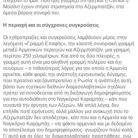
πλήξουν το Ιράν. Που ήδη γνωρίζει ότι ήδη και η CIA και η
Μοσάντ έχουν στήσει στρατηγεία στο Αζερμπαϊτζάν, στα
άμεσα βόρεια σύνορά του.
Η περιοχή και οι σύγχρονες συγκρούσεις
Οι εχθροπραξίες και συγκρούσεις λαμβάνουν μέρος στην
λεγόμενη «Γραμμή Επαφής», την κλειστή συνοριακή γραμμή
μεταξύ Αρμενικών περιοχών και Αζερμπαϊτζάν, μια γραμμή
περίπου 250 χιλιομέτρων. Και από τις δύο πλευρές, η
γραμμή αυτή είναι μια αληθινή γραμμή πολέμου και όχι
συνόρων – ο πιθανότερος λόγος για τον οποίο η Αρμενία
αρνείται, κάθε φορά, την ανάπτυξη ειρηνευτικής δύναμης,
που προτείνει και ξαναπροτείνει η Ρωσία: η ανάπτυξη αυτή,
βάσει των σχετικών διεθνών διαμεσολαβητικών σχεδίων
πρέπει να συνοδεύεται από τη διεξαγωγή δημοψηφίσματος
για την αυτοδιάθεση στο Ναγκόρνο Καραμπάχ – κάτι που
συναντά την άρνηση των Αζερών. Με απλά λόγια, δεν
επήλθε ποτέ ειρήνευση, αλλά μάλλον μια ανακωχή που το
Αζερμπαϊτζάν δεν αποδέχτηκε, κάτι που και η Αρμενία και το
Ναγκόρνο Καραμπάχ – ντε φάκτο αρμενικό και με δεδομένο
το αποτέλεσμα του δημοψηφίσματος- γνωρίζουν πολύ καλά.
Γι΄αυτό και σε όλες τις διαμεσολαβητικές προσπάθειες, ενώ