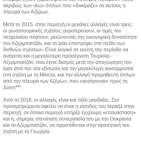
ακριβώς των νέων όπλων που «δοκίμαζε» σε αυτούς η
πλευρά των Αζέρων.
Μετά το 2015, στην περιοχή οι μεγάλες αλλαγές είναι τρεις:
οι ρωσοτουρκικές σχέσεις χειροτερεύουν, οι τιμές του
πετρελαίου πέφτουν, μειώνοντας την οικονομική δυνατότητα
του Αζερμπαϊτζάν, και το Ιράν επιστρέφει στο πεδίο των
διεθνών σχέσεων. Είναι λογικό σε εκείνη την περίοδο να
ανάγεται και η μεγαλύτερη προσέγγιση Τουρκίας-
Αζερμπαϊτζάν, που έγινε δεσμός μετά την αποχώρηση του
Ιράν από την νέα εξίσωση και την μεγαλύτερη ανισορροπία
στη σχέση με τη Μόσχα, και την αλλαγή προμηθευτή όπλων
από την πλευρά των Αζέρων, που «ανοίγονται» προς τη
Δύση***.
Από το 2016, οι αλλαγές είναι και πάλι ραγδαίες. Στα
προσμετρώμενα οφείλει να είναι η είσοδος του Ισραήλ στην
περιοχή, σε όποια περιοχή υπήρξε έγχρωμη «επανάσταση»
και η, σήμερα, στενότατη συνεργασία του με την Ουκρανία
και το Αζερμπαϊτζάν, να προστίθενται στην αγαπητική του
σχέση με τη Γεωργία.