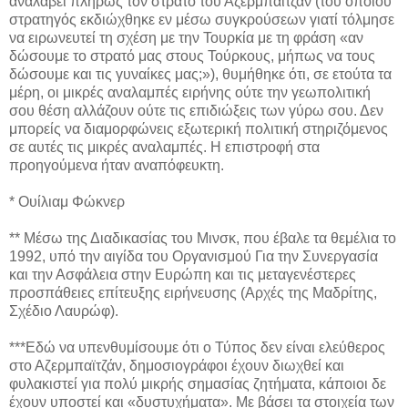
αναλάβει πλήρως τον στρατό του Αζερμπαϊτζάν (του οποίου
στρατηγός εκδιώχθηκε εν μέσω συγκρούσεων γιατί τόλμησε
να ειρωνευτεί τη σχέση με την Τουρκία με τη φράση «αν
δώσουμε το στρατό μας στους Τούρκους, μήπως να τους
δώσουμε και τις γυναίκες μας;»), θυμήθηκε ότι, σε ετούτα τα
μέρη, οι μικρές αναλαμπές ειρήνης ούτε την γεωπολιτική
σου θέση αλλάζουν ούτε τις επιδιώξεις των γύρω σου. Δεν
μπορείς να διαμορφώνεις εξωτερική πολιτική στηριζόμενος
σε αυτές τις μικρές αναλαμπές. Η επιστροφή στα
προηγούμενα ήταν αναπόφευκτη.
* Ουίλιαμ Φώκνερ
** Μέσω της Διαδικασίας του Μινσκ, που έβαλε τα θεμέλια το
1992, υπό την αιγίδα του Οργανισμού Για την Συνεργασία
και την Ασφάλεια στην Ευρώπη και τις μεταγενέστερες
προσπάθειες επίτευξης ειρήνευσης (Αρχές της Μαδρίτης,
Σχέδιο Λαυρώφ).
***Εδώ να υπενθυμίσουμε ότι ο Τύπος δεν είναι ελεύθερος
στο Αζερμπαϊτζάν, δημοσιογράφοι έχουν διωχθεί και
φυλακιστεί για πολύ μικρής σημασίας ζητήματα, κάποιοι δε
έχουν υποστεί και «δυστυχήματα». Με βάσει τα στοιχεία των