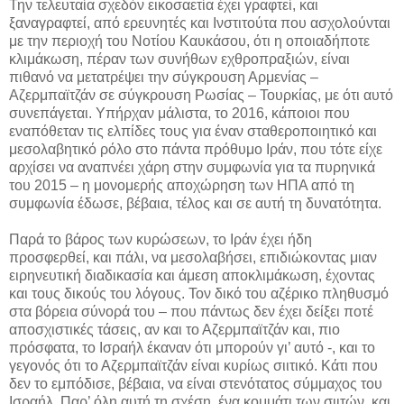
Την τελευταία σχεδόν εικοσαετία έχει γραφτεί, και
ξαναγραφτεί, από ερευνητές και Ινστιτούτα που ασχολούνται
με την περιοχή του Νοτίου Καυκάσου, ότι η οποιαδήποτε
κλιμάκωση, πέραν των συνήθων εχθροπραξιών, είναι
πιθανό να μετατρέψει την σύγκρουση Αρμενίας –
Αζερμπαϊτζάν σε σύγκρουση Ρωσίας – Τουρκίας, με ότι αυτό
συνεπάγεται. Υπήρχαν μάλιστα, το 2016, κάποιοι που
εναπόθεταν τις ελπίδες τους για έναν σταθεροποιητικό και
μεσολαβητικό ρόλο στο πάντα πρόθυμο Ιράν, που τότε είχε
αρχίσει να αναπνέει χάρη στην συμφωνία για τα πυρηνικά
του 2015 – η μονομερής αποχώρηση των ΗΠΑ από τη
συμφωνία έδωσε, βέβαια, τέλος και σε αυτή τη δυνατότητα.
Παρά το βάρος των κυρώσεων, το Ιράν έχει ήδη
προσφερθεί, και πάλι, να μεσολαβήσει, επιδιώκοντας μιαν
ειρηνευτική διαδικασία και άμεση αποκλιμάκωση, έχοντας
και τους δικούς του λόγους. Τον δικό του αζέρικο πληθυσμό
στα βόρεια σύνορά του – που πάντως δεν έχει δείξει ποτέ
αποσχιστικές τάσεις, αν και το Αζερμπαϊτζάν και, πιο
πρόσφατα, το Ισραήλ έκαναν ότι μπορούν γι’ αυτό -, και το
γεγονός ότι το Αζερμπαϊτζάν είναι κυρίως σιιτικό. Κάτι που
δεν το εμπόδισε, βέβαια, να είναι στενότατος σύμμαχος του
Ισραήλ. Παρ’ όλη αυτή τη σχέση, ένα κομμάτι των σιιτών, και