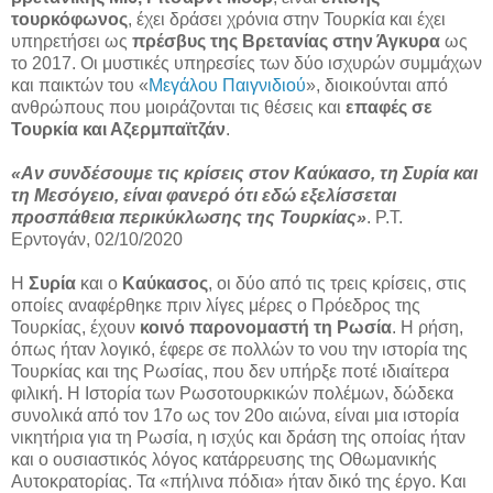
τουρκόφωνος
, έχει δράσει χρόνια στην Τουρκία και έχει
υπηρετήσει ως
πρέσβυς της Βρετανίας στην Άγκυρα
ως
το 2017. Οι μυστικές υπηρεσίες των δύο ισχυρών συμμάχων
και παικτών του «
Μεγάλου Παιγνιδιού
», διοικούνται από
ανθρώπους που μοιράζονται τις θέσεις και
επαφές σε
Τουρκία και Αζερμπαϊτζάν
.
«Αν συνδέσουμε τις κρίσεις στον Καύκασο, τη Συρία και
τη Μεσόγειο, είναι φανερό ότι εδώ εξελίσσεται
προσπάθεια περικύκλωσης της Τουρκίας»
. Ρ.Τ.
Ερντογάν, 02/10/2020
Η
Συρία
και ο
Καύκασος
, οι δύο από τις τρεις κρίσεις, στις
οποίες αναφέρθηκε πριν λίγες μέρες ο Πρόεδρος της
Τουρκίας, έχουν
κοινό παρονομαστή τη Ρωσία
. Η ρήση,
όπως ήταν λογικό, έφερε σε πολλών το νου την ιστορία της
Τουρκίας και της Ρωσίας, που δεν υπήρξε ποτέ ιδιαίτερα
φιλική. Η Ιστορία των Ρωσοτουρκικών πολέμων, δώδεκα
συνολικά από τον 17ο ως τον 20ο αιώνα, είναι μια ιστορία
νικητήρια για τη Ρωσία, η ισχύς και δράση της οποίας ήταν
και ο ουσιαστικός λόγος κατάρρευσης της Οθωμανικής
Αυτοκρατορίας. Τα «πήλινα πόδια» ήταν δικό της έργο. Και