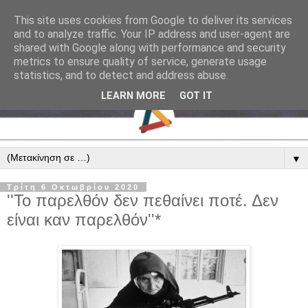
This site uses cookies from Google to deliver its services
and to analyze traffic. Your IP address and user-agent are
shared with Google along with performance and security
metrics to ensure quality of service, generate usage
statistics, and to detect and address abuse.
LEARN MORE
GOT IT
▼
Τρίτη 6 Οκτωβρίου 2020
''Το παρελθόν δεν πεθαίνει ποτέ. Δεν
είναι καν παρελθόν''*