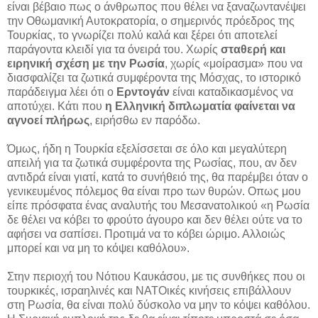
είναι βέβαιο πως ο άνθρωπος που θέλει να ξαναζωντανέψει
την Οθωμανική Αυτοκρατορία, ο σημερινός πρόεδρος της
Τουρκίας, το γνωρίζει πολύ καλά και ξέρει ότι αποτελεί
παράγοντα κλειδί για τα όνειρά του. Χωρίς
σταθερή και
ειρηνική σχέση με την Ρωσία
, χωρίς «μοίρασμα» που να
διασφαλίζει τα ζωτικά συμφέροντα της Μόσχας, το ιστορικό
παράδειγμα λέει ότι ο
Ερντογάν
είναι καταδικασμένος να
αποτύχει. Κάτι που
η Ελληνική διπλωματία φαίνεται να
αγνοεί πλήρως
, ειρήσθω εν παρόδω.
Όμως, ήδη η Τουρκία εξελίσσεται σε όλο και μεγαλύτερη
απειλή για τα ζωτικά συμφέροντα της Ρωσίας, που, αν δεν
αντιδρά είναι γιατί, κατά το συνήθειό της, θα παρέμβει όταν ο
γενικευμένος πόλεμος θα είναι προ των θυρών. Οπως μου
είπε πρόσφατα ένας αναλυτής του Μεσανατολικού «η Ρωσία
δε θέλει να κόβει το φρούτο άγουρο και δεν θέλει ούτε να το
αφήσει να σαπίσει. Προτιμά να το κόβει ώριμο. Αλλοιώς
μπορεί και να μη το κόψει καθόλου».
Στην περιοχή του Νότιου Καυκάσου, με τις συνθήκες που οι
τουρκικές, ισραηλινές και ΝΑΤΟικές κινήσεις επιβάλλουν
στη Ρωσία, θα είναι πολύ δύσκολο να μην το κόψει καθόλου.