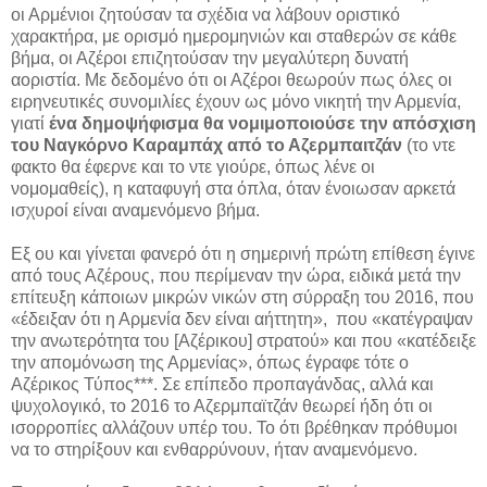
οι Αρμένιοι ζητούσαν τα σχέδια να λάβουν οριστικό
χαρακτήρα, με ορισμό ημερομηνιών και σταθερών σε κάθε
βήμα, οι Αζέροι επιζητούσαν την μεγαλύτερη δυνατή
αοριστία. Με δεδομένο ότι οι Αζέροι θεωρούν πως όλες οι
ειρηνευτικές συνομιλίες έχουν ως μόνο νικητή την Αρμενία,
γιατί
ένα δημοψήφισμα θα νομιμοποιούσε την απόσχιση
του Ναγκόρνο Καραμπάχ από το Αζερμπαιτζάν
(το ντε
φακτο θα έφερνε και το ντε γιούρε, όπως λένε οι
νομομαθείς), η καταφυγή στα όπλα, όταν ένοιωσαν αρκετά
ισχυροί είναι αναμενόμενο βήμα.
Εξ ου και γίνεται φανερό ότι η σημερινή πρώτη επίθεση έγινε
από τους Αζέρους, που περίμεναν την ώρα, ειδικά μετά την
επίτευξη κάποιων μικρών νικών στη σύρραξη του 2016, που
«έδειξαν ότι η Αρμενία δεν είναι αήττητη», που «κατέγραψαν
την ανωτερότητα του [Αζέρικου] στρατού» και που «κατέδειξε
την απομόνωση της Αρμενίας», όπως έγραφε τότε ο
Αζέρικος Τύπος***. Σε επίπεδο προπαγάνδας, αλλά και
ψυχολογικό, το 2016 το Αζερμπαϊτζάν θεωρεί ήδη ότι οι
ισορροπίες αλλάζουν υπέρ του. Το ότι βρέθηκαν πρόθυμοι
να το στηρίξουν και ενθαρρύνουν, ήταν αναμενόμενο.