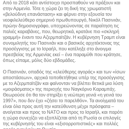
Από το 2018 κάτι αντίστοιχο προσπαθούν να πράξουν και
στην Αρμενία. Τότε η χώρα ζει τη δική της χρωματιστή
«βελούδινη επανάσταση» και φέρνει στην εξουσία τον
νεοφιλελεύθερο σημερινό πρωθυπουργό, Νικόλ Πασινιάν,
πρώην δημοσιογράφο, υποχρεώνοντας σε παραίτηση τις
παλιές καραβάνες, που, θεωρητικά, κρατάνε πιο «σκληρή
γραμμή» έναντι του Αζερμπαϊτζάν. Η κυβέρνηση Τραμπ είναι
συνομιλητής του Πασινιάν και ο βασικός αρχιτέκτονας της
προσέγγισης με το Ισραήλ, που κατέληξε στο άνοιγμα
πρεσβείας της Αρμενίας εκεί – ένα παραμύθι που κράτησε,
όπως είπαμε, μόλις δύο εβδομάδες.
Ο Πασινιάν, οπαδός της «ελεύθερης αγοράς» και των «ίσων
αποστάσεων», αρχικά τοποθετήθηκε υπέρ της προσέγγισης
με το Αζερμπαϊτζάν και φαίνονταν να βλέπει θετικά μια λύση
«μοιράσματος» της περιοχής του Ναγκόρνο Καραμπάχ.
Θεωρούσε ότι θα τον στηρίξει η νεώτερη γενιά «η γενιά του
1997», που δεν έχει «ζήσει το παρελθόν». Τα ανοίγματά του
είναι όλα προς αυτή την κατεύθυνση μέχρι πρόσφατα –
ανοίγεται και προς το ΝΑΤΟ και προς το Ισραήλ, και παρότι
η χώρα συνεχίζει να εξοπλίζεται από τη Ρωσία οι επιλογές
της κυβέρνησής του είναι «εξισορροπιστικές» και πολλές