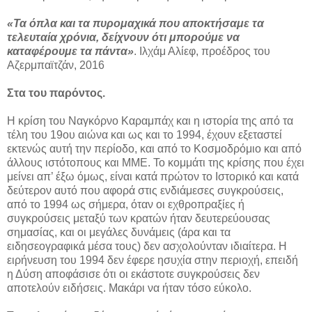
«Τα όπλα και τα πυρομαχικά που αποκτήσαμε τα
τελευταία χρόνια, δείχνουν ότι μπορούμε να
καταφέρουμε τα πάντα»
. Ιλχάμ Αλίεφ, προέδρος του
Αζερμπαϊτζάν, 2016
Στα του παρόντος.
Η κρίση του Ναγκόρνο Καραμπάχ και η ιστορία της από τα
τέλη του 19ου αιώνα και ως και το 1994, έχουν εξεταστεί
εκτενώς αυτή την περίοδο, και από το Κοσμοδρόμιο και από
άλλους ιστότοπους και ΜΜΕ. Το κομμάτι της κρίσης που έχει
μείνει απ’ έξω όμως, είναι κατά πρώτον το Ιστορικό και κατά
δεύτερον αυτό που αφορά στις ενδιάμεσες συγκρούσεις,
από το 1994 ως σήμερα, όταν οι εχθροπραξίες ή
συγκρούσεις μεταξύ των κρατών ήταν δευτερεύουσας
σημασίας, και οι μεγάλες δυνάμεις (άρα και τα
ειδησεογραφικά μέσα τους) δεν ασχολούνταν ιδιαίτερα. Η
ειρήνευση του 1994 δεν έφερε ησυχία στην περιοχή, επειδή
η Δύση αποφάσισε ότι οι εκάστοτε συγκρούσεις δεν
αποτελούν ειδήσεις. Μακάρι να ήταν τόσο εύκολο.