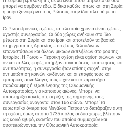
Η Συριακή εμπλοκή της δε θα είναι τίποτε μπροστά σε όσα
μπορεί να συμβούν εδώ. Ειδικά καθώς, όπως και στη Συρία,
η μοίρα ξαναφέρνει τους Ρώσους στην ίδια πλευρά με το
Ιράν.
Οι Ρωσο-Ιρανικές σχέσεις τα τελευταία χρόνια είναι σχέσεις
αγαστής συνεργασίας. Οι δύο χώρες ανήκουν στο ίδιο
μέτωπο στη Συρία και στο Ιράκ και αποτελούν τα βασικά
στηρίγματα της Αρμενίας – ασχέτως βελούδινων
επαναστάσεων και άλλων μικρών εκπλήξεων στο ρου της
Ιστορίας. Η Ρωσο – Περσική σχέση είναι σχέση αιώνων και,
αν και πολλές φορές υπήρξαν συγκρούσεις, κατακτήσεις και
αντιπαλότητες, η συνεργασία ήταν επίσης συχνή, στην
αντιμετώπιση κοινών κινδύνων και οι επαφές τους και
εμπορικές συναλλαγές τους είχαν και το χαρακτήρα
παράκαμψης ή εξασθένησης της Οθωμανικής
Αυτοκρατορίας, για κάποιους αιώνες. Μπορεί να
υποστηρίξει κανείς οτι, οι ρίζες της σημερινής τους
συνεργασίας ανάγονται στον 16ο αιώνα. Μπορεί τα
ευρωπαϊκά όνειρα του Μεγάλου Πέτρου να διατάραξαν αυτή
τη σχέση, όμως από το 1735 κιόλας οι δύο χώρες βλέπουν
ως κοινό εχθρό, εναντίον του οποίου συμμαχούν και
συσπειρώνονται, την Οθωμανική Αυτοκρατορία.