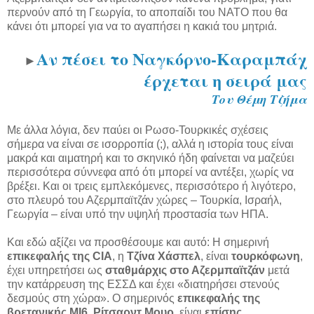
περνούν από τη Γεωργία, το αποπαίδι του ΝΑΤΟ που θα
κάνει ότι μπορεί για να το αγαπήσει η κακιά του μητριά.
Αν πέσει το Ναγκόρνο-Καραμπάχ
►
έρχεται η σειρά μας
Του Θέμη Τζήμα
Με άλλα λόγια, δεν παύει οι Ρωσο-Τουρκικές σχέσεις
σήμερα να είναι σε ισορροπία (;), αλλά η ιστορία τους είναι
μακρά και αιματηρή και το σκηνικό ήδη φαίνεται να μαζεύει
περισσότερα σύννεφα από ότι μπορεί να αντέξει, χωρίς να
βρέξει. Και οι τρεις εμπλεκόμενες, περισσότερο ή λιγότερο,
στο πλευρό του Αζερμπαϊτζάν χώρες – Τουρκία, Ισραήλ,
Γεωργία – είναι υπό την υψηλή προστασία των ΗΠΑ.
Και εδώ αξίζει να προσθέσουμε και αυτό: Η σημερινή
επικεφαλής της CIA
, η
Τζίνα Χάσπελ
, είναι
τουρκόφωνη
,
έχει υπηρετήσει ως
σταθμάρχις στο Αζερμπαϊτζάν
μετά
την κατάρρευση της ΕΣΣΔ και έχει «διατηρήσει στενούς
δεσμούς στη χώρα». Ο σημερινός
επικεφαλής της
βρετανικής ΜΙ6, Ρίτσαρντ Μουρ
, είναι
επίσης