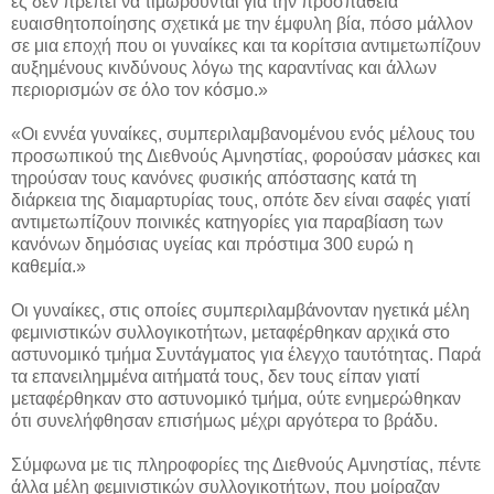
ες δεν πρέπει να τιμωρούνται για την προσπάθεια
ευαισθητοποίησης σχετικά με την έμφυλη βία, πόσο μάλλον
σε μια εποχή που οι γυναίκες και τα κορίτσια αντιμετωπίζουν
αυξημένους κινδύνους λόγω της καραντίνας και άλλων
περιορισμών σε όλο τον κόσμο.»
«Οι εννέα γυναίκες, συμπεριλαμβανομένου ενός μέλους του
προσωπικού της Διεθνούς Αμνηστίας, φορούσαν μάσκες και
τηρούσαν τους κανόνες φυσικής απόστασης κατά τη
διάρκεια της διαμαρτυρίας τους, οπότε δεν είναι σαφές γιατί
αντιμετωπίζουν ποινικές κατηγορίες για παραβίαση των
κανόνων δημόσιας υγείας και πρόστιμα 300 ευρώ η
καθεμία.»
Οι γυναίκες, στις οποίες συμπεριλαμβάνονταν ηγετικά μέλη
φεμινιστικών συλλογικοτήτων, μεταφέρθηκαν αρχικά στο
αστυνομικό τμήμα Συντάγματος για έλεγχο ταυτότητας. Παρά
τα επανειλημμένα αιτήματά τους, δεν τους είπαν γιατί
μεταφέρθηκαν στο αστυνομικό τμήμα, ούτε ενημερώθηκαν
ότι συνελήφθησαν επισήμως μέχρι αργότερα το βράδυ.
Σύμφωνα με τις πληροφορίες της Διεθνούς Αμνηστίας, πέντε
άλλα μέλη φεμινιστικών συλλογικοτήτων, που μοίραζαν