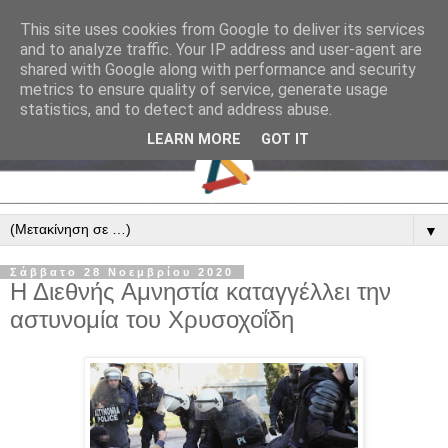
This site uses cookies from Google to deliver its services
and to analyze traffic. Your IP address and user-agent are
shared with Google along with performance and security
metrics to ensure quality of service, generate usage
statistics, and to detect and address abuse.
LEARN MORE
GOT IT
▼
Σάββατο 28 Νοεμβρίου 2020
Η Διεθνής Αμνηστία καταγγέλλει την
αστυνομία του Χρυσοχοΐδη