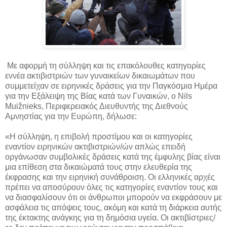
Με αφορμή τη σύλληψη και τις επακόλουθες κατηγορίες
εννέα ακτιβιστριών των γυναικείων δικαιωμάτων που
συμμετείχαν σε ειρηνικές δράσεις για την Παγκόσμια Ημέρα
για την Εξάλειψη της Βίας κατά των Γυναικών, ο Nils
Muižnieks, Περιφερειακός Διευθυντής της Διεθνούς
Αμνηστίας για την Ευρώπη, δήλωσε:
«Η σύλληψη, η επιβολή προστίμου και οι κατηγορίες
εναντίον ειρηνικών ακτιβιστριών/ών απλώς επειδή
οργάνωσαν συμβολικές δράσεις κατά της έμφυλης βίας είναι
μια επίθεση στα δικαιώματά τους στην ελευθερία της
έκφρασης και την ειρηνική συνάθροιση. Οι ελληνικές αρχές
πρέπει να αποσύρουν όλες τις κατηγορίες εναντίον τους και
να διασφαλίσουν ότι οι άνθρωποι μπορούν να εκφράσουν με
ασφάλεια τις απόψεις τους, ακόμη και κατά τη διάρκεια αυτής
της έκτακτης ανάγκης για τη δημόσια υγεία. Οι ακτιβίστριες/