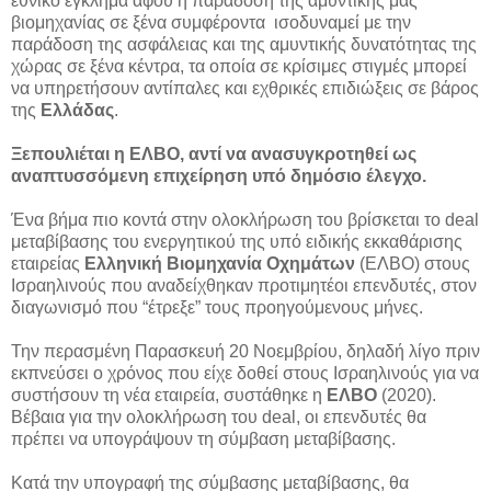
εθνικό έγκλημα αφού η παράδοση της αμυντικής μας
βιομηχανίας σε ξένα συμφέροντα ισοδυναμεί με την
παράδοση της ασφάλειας και της αμυντικής δυνατότητας της
χώρας σε ξένα κέντρα, τα οποία σε κρίσιμες στιγμές μπορεί
να υπηρετήσουν αντίπαλες και εχθρικές επιδιώξεις σε βάρος
της
Ελλάδας
.
Ξεπουλιέται η ΕΛΒΟ, αντί να ανασυγκροτηθεί ως
αναπτυσσόμενη επιχείρηση υπό δημόσιο έλεγχο.
Ένα βήμα πιο κοντά στην ολοκλήρωση του βρίσκεται το deal
μεταβίβασης του ενεργητικού της υπό ειδικής εκκαθάρισης
εταιρείας
Ελληνική Βιομηχανία Οχημάτων
(ΕΛΒΟ) στους
Ισραηλινούς που αναδείχθηκαν προτιμητέοι επενδυτές, στον
διαγωνισμό που “έτρεξε” τους προηγούμενους μήνες.
Την περασμένη Παρασκευή 20 Νοεμβρίου, δηλαδή λίγο πριν
εκπνεύσει ο χρόνος που είχε δοθεί στους Ισραηλινούς για να
συστήσουν τη νέα εταιρεία, συστάθηκε η
ΕΛΒΟ
(2020).
Βέβαια για την ολοκλήρωση του deal, οι επενδυτές θα
πρέπει να υπογράψουν τη σύμβαση μεταβίβασης.
Κατά την υπογραφή της σύμβασης μεταβίβασης, θα