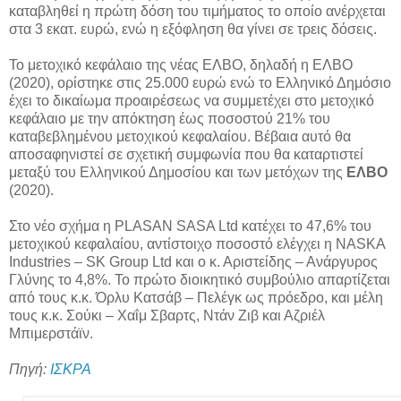
καταβληθεί η πρώτη δόση του τιμήματος το οποίο ανέρχεται
στα 3 εκατ. ευρώ, ενώ η εξόφληση θα γίνει σε τρεις δόσεις.
Το μετοχικό κεφάλαιο της νέας ΕΛΒΟ, δηλαδή η ΕΛΒΟ
(2020), ορίστηκε στις 25.000 ευρώ ενώ το Ελληνικό Δημόσιο
έχει το δικαίωμα προαιρέσεως να συμμετέχει στο μετοχικό
κεφάλαιο με την απόκτηση έως ποσοστού 21% του
καταβεβλημένου μετοχικού κεφαλαίου. Βέβαια αυτό θα
αποσαφηνιστεί σε σχετική συμφωνία που θα καταρτιστεί
μεταξύ του Ελληνικού Δημοσίου και των μετόχων της
ΕΛΒΟ
(2020).
Στο νέο σχήμα η PLASAN SASA Ltd κατέχει το 47,6% του
μετοχικού κεφαλαίου, αντίστοιχο ποσοστό ελέγχει η NASKA
Industries – SK Group Ltd και ο κ. Αριστείδης – Ανάργυρος
Γλύνης το 4,8%. Το πρώτο διοικητικό συμβούλιο απαρτίζεται
από τους κ.κ. Όρλυ Κατσάβ – Πελέγκ ως πρόεδρο, και μέλη
τους κ.κ. Σούκι – Χαΐμ Σβαρτς, Ντάν Ζιβ και Αζριέλ
Μπιμερστάϊν.
Πηγή:
ΙΣΚΡΑ