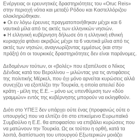
Ενέργειας οι ερευνητικές δραστηριότητες του «Oruc Reis»
στην περιοχή νότια και μεταξύ Ρόδου και Καστελλόριζου
ολοκληρώθηκαν.
● Οι εν λόγω έρευνες πραγματοποιήθηκαν μέχρι και 6
ναυτικά μίλα από τις ακτές των ελληνικών νησιών.
● Η ελληνική κυβέρνηση δήλωσε ότι η ελληνική εθνική
κυριαρχία φτάνει ακριβώς μέχρι τα 6 ναυτικά μίλια από τις
ακτές των νησιών, αναγνωρίζοντας εμμέσως (και στην
πράξη) ότι οι τουρκικές δραστηριότητες δεν είναι παράνομες.
Δεδομένων τούτων, οι «βολές» που εξαπέλυσε ο Νίκος
Δένδιας κατά του Βερολίνου – μιλώντας για τις αντιφάσεις
της πολιτικής Μέρκελ, που όχι μόνο αρνείται κυρώσεις αλλά
συνεχίζει να εξοπλίζει την Τουρκία, η οποία απειλεί δύο
κράτη - μέλη της Ε.Ε. – μόνο ως υπενθύμιση των «δύο
γραμμών» εντός της κυβέρνησης μπορούν να εκληφθούν.
Διότι στο ΥΠΕΞ δεν υπάρχει ούτε ένας (προφανώς ούτε ο
υπουργός) που να ελπίζει ότι στο επικείμενο Ευρωπαϊκό
Συμβούλιο η Ε.Ε. θα αποφασίσει να επιβάλει κυρώσεις που
να ματώνουν την Τουρκία. Ως εκ τούτου η ορθή, κατά τα
λοιπά, διαπίστωση του υπουργού Εξωτερικών μοιάζει