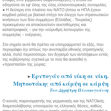
οδηγούσε σε εφ’ όλης της ύλης ελληνοτουρκικές συνομιλίες.
● Η δεύτερη στο πλαίσιο του ΝΑΤΟ (όπου οι ΗΠΑ έχουν
κομβικό ρόλο) με βασικό στόχο τον έλεγχο των στρατιωτικών
κινήσεων των δύο συμμάχων (Ελλάδας - Τουρκίας)
προκειμένου να αποκλειστούν ανεπιθύμητες και
καταστροφικές – για την «εύρυθμη λειτουργία» της
συμμαχίας – ενέργειες.
Στο σημείο αυτό θα πρέπει να υπογραμμιστεί το εξής, που
περιγράφει όχι απλώς την ανυπαρξία εθνικής στρατηγικής
αλλά, πολύ περισσότερο, τον διχασμό των αντιλήψεων εντός
της κυβέρνησης σχετικά με το πού θα ανατεθεί η
«προστασία» της χώρας:
Ερντογάν από νίκη σε νίκη.
►
Μητσοτάκης από κάμψη σε κάμψη
Του Δημήτρη Πλιακογιάννη
Ο κοινός παρονομαστής της γερμανικής και της ΝΑΤΟϊκής
διαμεσολάβησης υπονομεύει τις ελληνικές θέσεις, καθώς
στην πρώτη περίπτωση ο σαφής στόχος είναι να οδηγηθεί η