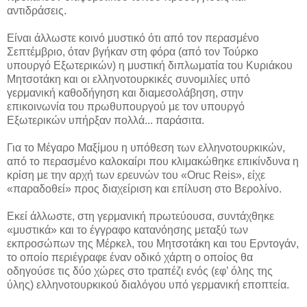
αντιδράσεις.
Είναι άλλωστε κοινό μυστικό ότι από τον περασμένο
Σεπτέμβριο, όταν βγήκαν στη φόρα (από τον Τούρκο
υπουργό Εξωτερικών) η μυστική διπλωματία του Κυριάκου
Μητσοτάκη και οι ελληνοτουρκικές συνομιλίες υπό
γερμανική καθοδήγηση και διαμεσολάβηση, στην
επικοινωνία του πρωθυπουργού με τον υπουργό
Εξωτερικών υπήρξαν πολλά... παράσιτα.
Για το Μέγαρο Μαξίμου η υπόθεση των ελληνοτουρκικών,
από το περασμένο καλοκαίρι που κλιμακώθηκε επικίνδυνα η
κρίση με την αρχή των ερευνών του «Oruc Reis», είχε
«παραδοθεί» προς διαχείριση και επίλυση στο Βερολίνο.
Εκεί άλλωστε, στη γερμανική πρωτεύουσα, συντάχθηκε
«μυστικά» και το έγγραφο κατανόησης μεταξύ των
εκπροσώπων της Μέρκελ, του Μητσοτάκη και του Ερντογάν,
το οποίο περιέγραφε έναν οδικό χάρτη ο οποίος θα
οδηγούσε τις δύο χώρες στο τραπέζι ενός (εφ’ όλης της
ύλης) ελληνοτουρκικού διαλόγου υπό γερμανική εποπτεία.