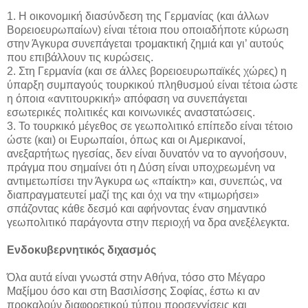
1. Η οικονομική διασύνδεση της Γερμανίας (και άλλων
Βορειοευρωπαίων) είναι τέτοια που οποιαδήποτε κύρωση
στην Άγκυρα συνεπάγεται τρομακτική ζημιά και γι’ αυτούς
που επιβάλλουν τις κυρώσεις.
2. Στη Γερμανία (και σε άλλες βορειοευρωπαϊκές χώρες) η
ύπαρξη συμπαγούς τουρκικού πληθυσμού είναι τέτοια ώστε
η όποια «αντιτουρκική» απόφαση να συνεπάγεται
εσωτερικές πολιτικές και κοινωνικές αναστατώσεις.
3. Το τουρκικό μέγεθος σε γεωπολιτικό επίπεδο είναι τέτοιο
ώστε (και) οι Ευρωπαίοι, όπως και οι Αμερικανοί,
ανεξαρτήτως ηγεσίας, δεν είναι δυνατόν να το αγνοήσουν,
πράγμα που σημαίνει ότι η Δύση είναι υποχρεωμένη να
αντιμετωπίσει την Άγκυρα ως «παίκτη» και, συνεπώς, να
διαπραγματευτεί μαζί της και όχι να την «τιμωρήσει»
σπάζοντας κάθε δεσμό και αφήνοντας έναν σημαντικό
γεωπολιτικό παράγοντα στην περιοχή να δρα ανεξέλεγκτα.
Ενδοκυβερνητικός διχασμός
Όλα αυτά είναι γνωστά στην Αθήνα, τόσο στο Μέγαρο
Μαξίμου όσο και στη Βασιλίσσης Σοφίας, έστω κι αν
προκαλούν διαφορετικού τύπου προσεγγίσεις και