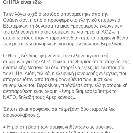
Οι ΗΠΑ είναι εδώ
Το εν λόγω σχέδιο ωστόσο υπονομεύτηκε από την
Ουάσιγκτον, η οποία πρόσφερε στο ελληνικό υπουργείο
Εξωτερικών τη δυνατότητα μιας «μονομερούς ενέργειας»,
της ελληνοαιγυπτιακής συμφωνίας για «μερική ΑΟΖ», η
οποία ωστόσο ήταν «παρασπονδία» από τα συμφωνηθέντα
των μυστικών συνομιλιών και συμφωνιών του Βερολίνου.
Ο Νίκος Δένδιας, φέρνοντας την ελληνοαιγυπτιακή
συμφωνία για την ΑΟΖ, τελικά υπενθύμισε ότι το παιχνίδι της
ανατολικής Μεσογείου δεν μπορεί να εξελιχθεί εν απουσία
των ΗΠΑ. Διότι, τελικά, η ελληνική μονομερής ενέργεια, που
απαγορευόταν από τα συμφωνηθέντα των μυστικών
συνομιλιών του Βερολίνου, πρόσθεσε στην ελληνοτουρκική
αντιπαράθεση έναν ακόμη «έντιμο διαμεσολαβητή»: το
ΝΑΤΟ, δηλαδή τους Αμερικανούς...
Έκτοτε είναι προφανές ότι «έτρεξαν» δύο παράλληλες
διαμεσολαβήσεις.
● Η μία στη βάση των συμφωνηθέντων στις μυστικές
επαφές υπό γερμανική διαμεσολάβηση, η οποία θα