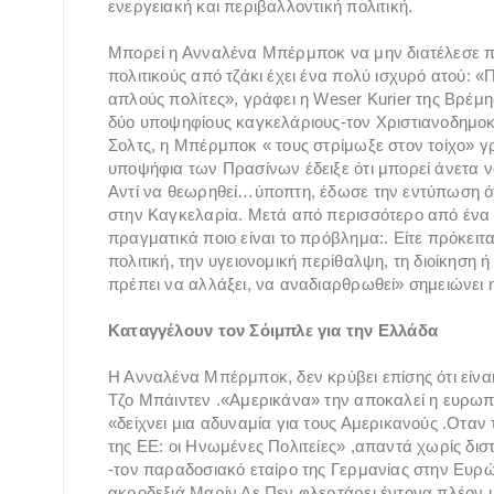
ενεργειακή και περιβαλλοντική πολιτική.
Μπορεί η Ανναλένα Μπέρμποκ να μην διατέλεσε πο
πολιτικούς από τζάκι έχει ένα πολύ ισχυρό ατού: «
απλούς πολίτες», γράφει η Weser Kurier της Βρέμ
δύο υποψηφίους καγκελάριους-τον Χριστιανοδημο
Σολτς, η Μπέρμποκ « τους στρίμωξε στον τοίχο» γ
υποψήφια των Πρασίνων έδειξε ότι μπορεί άνετα ν
Αντί να θεωρηθεί…ύποπτη, έδωσε την εντύπωση ότι
στην Καγκελαρία. Μετά από περισσότερο από ένα 
πραγματικά ποιο είναι το πρόβλημα:. Είτε πρόκειται
πολιτική, την υγειονομική περίθαλψη, τη διοίκηση
πρέπει να αλλάξει, να αναδιαρθρωθεί» σημειώνει η
Καταγγέλουν τον Σόιμπλε για την Ελλάδα
Η Ανναλένα Μπέρμποκ, δεν κρύβει επίσης ότι είνα
Τζο Μπάιντεν .«Αμερικάνα» την αποκαλεί η ευρωπ
«δείχνει μια αδυναμία για τους Αμερικανούς .Οταν 
της ΕΕ: ​​οι Ηνωμένες Πολιτείες» ,απαντά χωρίς δι
-τον παραδοσιακό εταίρο της Γερμανίας στην Ευρώ
ακροδεξιά Μαρίν Λε Πεν φλερτάρει έντονα πλέον μ