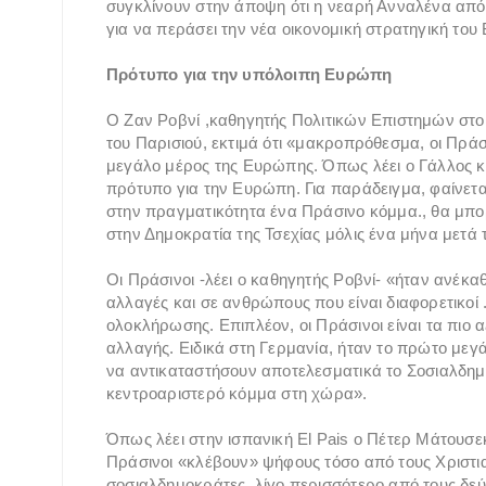
συγκλίνουν στην άποψη ότι η νεαρή Ανναλένα από 
για να περάσει την νέα οικονομική στρατηγική του 
Πρότυπο για την υπόλοιπη Ευρώπη
Ο Ζαν Ροβνί ,καθηγητής Πολιτικών Επιστημών στ
του Παρισιού, εκτιμά ότι «μακροπρόθεσμα, οι Πράσ
μεγάλο μέρος της Ευρώπης. Όπως λέει ο Γάλλος καθ
πρότυπο για την Ευρώπη. Για παράδειγμα, φαίνεται
στην πραγματικότητα ένα Πράσινο κόμμα., θα μπ
στην Δημοκρατία της Τσεχίας μόλις ένα μήνα μετά τ
Οι Πράσινοι -λέει ο καθηγητής Ροβνί- «ήταν ανέκα
αλλαγές και σε ανθρώπους που είναι διαφορετικοί .
ολοκλήρωσης. Επιπλέον, οι Πράσινοι είναι τα πιο 
αλλαγής. Ειδικά στη Γερμανία, ήταν το πρώτο με
να αντικαταστήσουν αποτελεσματικά το Σοσιαλδημ
κεντροαριστερό κόμμα στη χώρα».
Όπως λέει στην ισπανική El Pais ο Πέτερ Μάτουσεκ
Πράσινοι «κλέβουν» ψήφους τόσο από τους Χριστι
σοσιαλδημοκράτες, λίγο περισσότερο από τους δεύτ