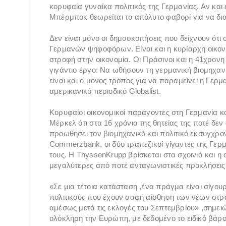
κορυφαία γυναίκα πολιτικός της Γερμανίας. Αν κα
Μπέρμποκ θεωρείται το απόλυτο φαβορί για να δια
Δεν είναι μόνο οι δημοσκοπήσεις που δείχνουν ότι
Γερμανών ψηφοφόρων. Είναι και η κυρίαρχη οικονο
στροφή στην οικονομία. Οι Πράσινοι και η 41χρο
γιγάντιο έργο: Να ωθήσουν τη γερμανική βιομηχανί
είναι και ο μόνος τρόπος για να παραμείνει η Γερμ
αμερικανικό περιοδικό Globalist.
Κορυφαίοι οικονομικοί παράγοντες στη Γερμανία 
Μέρκελ ότι στα 16 χρόνια της θητείας της ποτέ δε
προωθήσει τον βιομηχανικό και πολιτικό εκσυγχρο
Commerzbank, οι δύο τραπεζικοί γίγαντες της Γερ
τους. Η ThyssenKrupp βρίσκεται στα σχοινιά και η 
μεγαλύτερες από ποτέ ανταγωνιστικές προκλήσεις 
«Σε μια τέτοια κατάσταση ,ένα πράγμα είναι σίγου
πολιτικούς που έχουν σαφή αίσθηση των νέων στ
αμέσως μετά τις εκλογές του Σεπτεμβρίου» ,σημειών
ολόκληρη την Ευρώπη, με δεδομένο το ειδικό βάρος