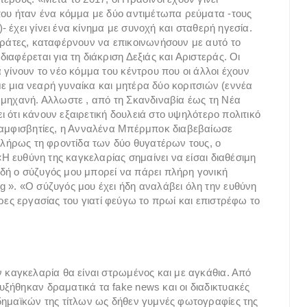
που ήταν ένα κόμμα με δύο αντιμέτωπα ρεύματα -τους
)- έχει γίνει ένα κίνημα με συνοχή και σταθερή ηγεσία.
κράτες, καταφέρνουν να επικοινωνήσουν με αυτό το
ιαφέρεται για τη διάκριση Δεξιάς και Αριστεράς. Οι
 γίνουν το νέο κόμμα του κέντρου που οι άλλοι έχουν
,με μια νεαρή γυναίκα και μητέρα δύο κοριτσιών (εννέα
 μηχανή. Αλλωστε , από τη Σκανδιναβία έως τη Νέα
ει ότι κάνουν εξαιρετική δουλειά στο υψηλότερο πολιτικό
ς αμφισβητίες, η Ανναλένα Μπέρμποκ διαβεβαίωσε
 πλήρως τη φροντίδα των δύο θυγατέρων τους, ο
«Η ευθύνη της καγκελαρίας σημαίνει να είσαι διαθέσιμη
δή ο σύζυγός μου μπορεί να πάρει πλήρη γονική
 ». «Ο σύζυγός μου έχει ήδη αναλάβει όλη την ευθύνη
ς ώρες εργασίας του γιατί φεύγω το πρωί και επιστρέφω το
ν καγκελαρία θα είναι στρωμένος και με αγκάθια. Από
ξήθηκαν δραματικά τα fake news και οι διαδικτυακές
δημαϊκών της τίτλων ως δήθεν γυμνές φωτογραφίες της