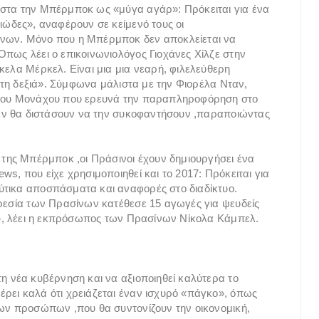
ιστα την Μπέρμποκ ως «μύγα αγάρ»: Πρόκειται για ένα
ιώδες», αναφέρουν σε κείμενό τους οι
ίνων. Μόνο που η Μπέρμποκ δεν αποκλείεται να
Όπως λέει ο επικοινωνιολόγος Γιοχάνες Χίλζε στην
κελα Μέρκελ. Είναι μια μια νεαρή, φιλελεύθερη
α τη δεξιά». Σύμφωνα μάλιστα με την Φιορέλα Νταν,
s του Μονάχου που ερευνά την παραπληροφόρηση στο
 δεν θα διστάσουν να την συκοφαντήσουν ,παραποιώντας
ά της Μπέρμποκ ,οι Πράσινοι έχουν δημιουργήσει ένα
s, που είχε χρησιμοποιηθεί και το 2017: Πρόκειται για
ύτικα αποσπάσματα και αναφορές στο διαδίκτυο.
ηρεσία των Πρασίνων κατέθεσε 15 αγωγές για ψευδείς
υο», λέει η εκπρόσωπος των Πρασίνων Νίκολα Κάμπελ.
η νέα κυβέρνηση και να αξιοποιηθεί καλύτερα το
ρει καλά ότι χρειάζεται έναν ισχυρό «πάγκο», όπως
έων προσώπων ,που θα συντονίζουν την οικονομική,