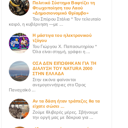
Πολιτικό Σύστημα Βαφτίζει τη
Φτωχοποίηση του Λαού
«Δημοσιονομικό Θρίαμβο»
Του Σπύρου Στάλια * Τον τελευταίο
καιρό, η κυβέρνηση —με ...
Η μάστιγα του ηλεκτρονικού
τζόγου
Του Γιώργου X. Παπασωτηρίου *
Όλα είναι στιγμή, γράφει η ...
ΟΣΑ ΔΕN ΕΙΠΩΘΗΚΑΝ ΓΙΑ ΤΗ
ΔΙΑΛΥΣΗ ΤΟΥ NATURA 2000
ΣΤΗΝ ΕΛΛΑΔΑ
Στην εικόνα φαίνονται
ανεμογεννήτριες στο Όρος
Παναχαϊκό ...
Αν τα δάση ήταν τράπεζες θα τα
είχατε σώσει ...
Ζούμε θλιβερές μέρες. Σβήνουμε
την οργή μας με δάκρυα για ...