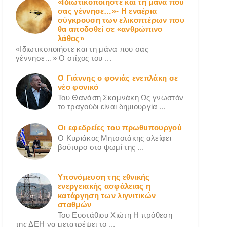
«Ιδιωτικοποιήστε και τη μάνα που
σας γέννησε…»- Η εναέρια
σύγκρουση των ελικοπτέρων που
θα αποδοθεί σε «ανθρώπινο
λάθος»
«Ιδιωτικοποιήστε και τη μάνα που σας
γέννησε…» Ο στίχος του ...
Ο Γιάννης ο φονιάς ενεπλάκη σε
νέο φονικό
Του Θανάση Σκαμνάκη Ως γνωστόν
το τραγούδι είναι δημιουργία ...
Οι εφεδρείες του πρωθυπουργού
Ο Κυριάκος Μητσοτάκης αλείφει
βούτυρο στο ψωμί της ...
Υπονόμευση της εθνικής
ενεργειακής ασφάλειας η
κατάργηση των λιγνιτικών
σταθμών
Του Ευστάθιου Χιώτη Η πρόθεση
της ΔΕΗ να μετατρέψει το ...