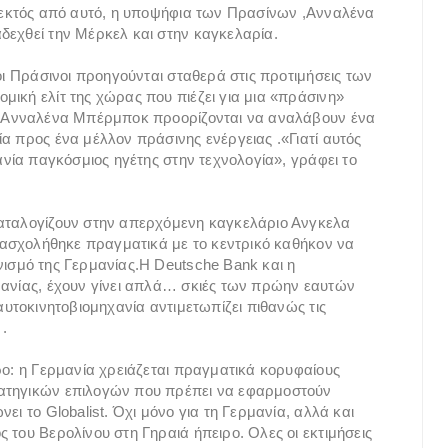
ι εκτός από αυτό, η υποψήφια των Πρασίνων ,Ανναλένα
δεχθεί την Μέρκελ και στην καγκελαρία.
 οι Πράσινοι προηγούνται σταθερά στις προτιμήσεις των
μική ελίτ της χώρας που πιέζει για μια «πράσινη»
νη Ανναλένα Μπέρμποκ προορίζονται να αναλάβουν ένα
α προς ένα μέλλον πράσινης ενέργειας .«Γιατί αυτός
ανία παγκόσμιος ηγέτης στην τεχνολογία», γράφει το
καταλογίζουν στην απερχόμενη καγκελάριο Ανγκελα
ν ασχολήθηκε πραγματικά με το κεντρικό καθήκον να
νισμό της Γερμανίας.Η Deutsche Bank και η
μανίας, έχουν γίνει απλά… σκιές των πρώην εαυτών
αυτοκινητοβιομηχανία αντιμετωπίζει πιθανώς τις
.
ρο: η Γερμανία χρειάζεται πραγματικά κορυφαίους
ρατηγικών επιλογών που πρέπει να εφαρμοστούν
ει το Globalist. Όχι μόνο για τη Γερμανία, αλλά και
 του Βερολίνου στη Γηραιά ήπειρο. Ολες οι εκτιμήσεις