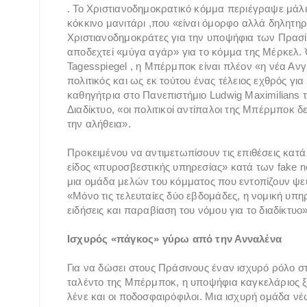
. Το Χριστιανοδημοκρατικό κόμμα περιέγραψε μάλ
κόκκινο μανιτάρι ,που «είναι όμορφο αλλά δηλητηρ
Χριστιανοδημοκράτες για την υποψήφια των Πρασ
αποδεχτεί «μύγα αγάρ» για το κόμμα της Μέρκελ. 
Tagesspiegel , η Μπέρμποκ είναι πλέον «η νέα Ανγ
πολιτικός και ως εκ τούτου ένας τέλειος εχθρός γι
καθηγήτρια στο Πανεπιστήμιο Ludwig Maximilian
Διαδίκτυο, «οι πολιτικοί αντίπαλοι της Μπέρμποκ
την αλήθεια».
Προκειμένου να αντιμετωπίσουν τις επιθέσεις κατ
είδος «πυροσβεστικής υπηρεσίας» κατά των fake new
μια ομάδα μελών του κόμματος που εντοπίζουν ψε
«Μόνο τις τελευταίες δύο εβδομάδες, η νομική υπ
ειδήσεις και παραβίαση του νόμου για το διαδίκτ
Ισχυρός «πάγκος» γύρω από την Ανναλένα
Για να δώσει στους Πράσινους έναν ισχυρό ρόλο στ
ταλέντο της Μπέρμποκ, η υποψήφια καγκελάριος ξέ
λένε και οι ποδοσφαιρόφιλοι. Μια ισχυρή ομάδα ν