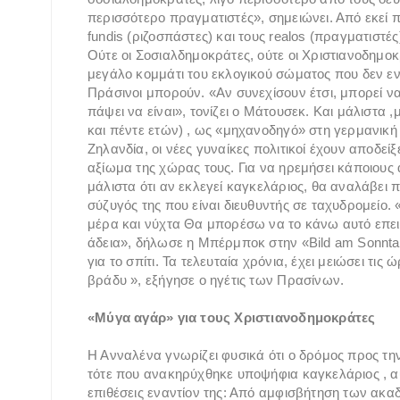
περισσότερο πραγματιστές», σημειώνει. Από εκεί 
fundis (ριζοσπάστες) και τους realos (πραγματιστές
Ούτε οι Σοσιαλδημοκράτες, ούτε οι Χριστιανοδημο
μεγάλο κομμάτι του εκλογικού σώματος που δεν ενδ
Πράσινοι μπορούν. «Αν συνεχίσουν έτσι, μπορεί να
πάψει να είναι», τονίζει ο Μάτουσεκ. Και μάλιστα 
και πέντε ετών) , ως «μηχανοδηγό» στη γερμανική
Ζηλανδία, οι νέες γυναίκες πολιτικοί έχουν αποδείξ
αξίωμα της χώρας τους. Για να ηρεμήσει κάποιου
μάλιστα ότι αν εκλεγεί καγκελάριος, θα αναλάβει
σύζυγός της που είναι διευθυντής σε ταχυδρομείο. 
μέρα και νύχτα Θα μπορέσω να το κάνω αυτό επει
άδεια», δήλωσε η Μπέρμποκ στην «Bild am Sonntag
για το σπίτι. Τα τελευταία χρόνια, έχει μειώσει τι
βράδυ », εξήγησε ο ηγέτις των Πρασίνων.
«Μύγα αγάρ» για τους Χριστιανοδημοκράτες
Η Ανναλένα γνωρίζει φυσικά ότι ο δρόμος προς τη
τότε που ανακηρύχθηκε υποψήφια καγκελάριος , αυ
επιθέσεις εναντίον της: Από αμφισβήτηση των ακα