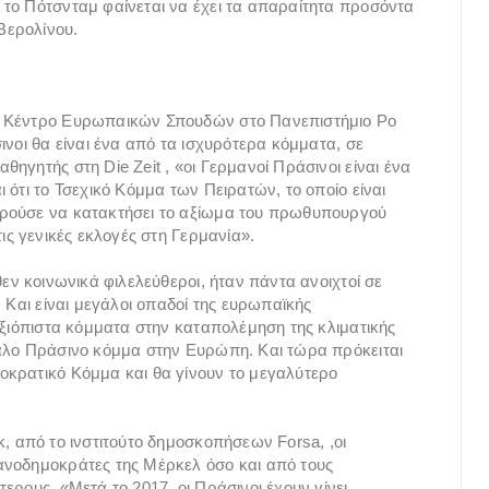
το Πότσνταμ φαίνεται να έχει τα απαραίτητα προσόντα
Βερολίνου.
ο Κέντρο Ευρωπαικών Σπουδών στο Πανεπιστήμιο Po
ινοι θα είναι ένα από τα ισχυρότερα κόμματα, σε
ηγητής στη Die Zeit , «οι Γερμανοί Πράσινοι είναι ένα
 ότι το Τσεχικό Κόμμα των Πειρατών, το οποίο είναι
ορούσε να κατακτήσει το αξίωμα του πρωθυπουργού
ις γενικές εκλογές στη Γερμανία».
θεν κοινωνικά φιλελεύθεροι, ήταν πάντα ανοιχτοί σε
 Και είναι μεγάλοι οπαδοί της ευρωπαϊκής
αξιόπιστα κόμματα στην καταπολέμηση της κλιματικής
γάλο Πράσινο κόμμα στην Ευρώπη. Και τώρα πρόκειται
οκρατικό Κόμμα και θα γίνουν το μεγαλύτερο
, από το ινστιτούτο δημοσκοπήσεων Forsa, ,οι
ανοδημοκράτες της Μέρκελ όσο και από τους
ερους. «Μετά το 2017, οι Πράσινοι έχουν γίνει