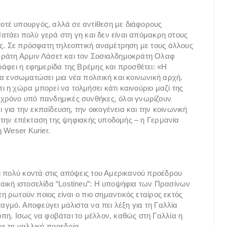
τέ υπουργός, αλλά σε αντίθεση με διάφορους
Πατάει πολύ γερά στη γη και δεν είναι απόμακρη στους
ης. Σε πρόσφατη τηλεοπτική αναμέτρηση με τους άλλους
κράτη Αρμιν Λάσετ και τον Σοσιαλδημοκράτη Ολαφ
ράφει η εφημερίδα της Βρέμης και προσθέτει: «Η
α ενσωματώσει μια νέα πολιτική και κοινωνική αρχή.
 η χώρα μπορεί να τολμήσει κάτι καινούριο μαζί της
χρόνο υπό πανδημικές συνθήκες, όλοι γνωρίζουν
 για την εκπαίδευση, την οικογένεια και την κοινωνική
 ή την επέκταση της ψηφιακής υποδομής – η Γερμανία
 Weser Kurier.
ι πολύ κοντά στις απόψεις του Αμερικανού προέδρου
αική ιστοσελίδα “Lostineu”: Η υποψήφια των Πρασίνων
τη ρωτούν ποιος είναι ο πιο σημαντικός εταίρος εκτός
σταγμό. Αποφεύγει μάλιστα να πει λέξη για τη Γαλλία
πη. Ισως να φοβάται το μέλλον, καθώς στη Γαλλία η
ε τη γαλλική προεδρία.