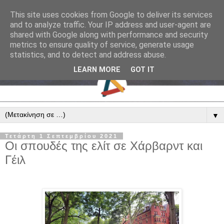
This site uses cookies from Google to deliver its services
and to analyze traffic. Your IP address and user-agent are
shared with Google along with performance and security
metrics to ensure quality of service, generate usage
statistics, and to detect and address abuse.
LEARN MORE
GOT IT
▼
Τετάρτη 1 Σεπτεμβρίου 2021
Οι σπουδές της ελίτ σε Χάρβαρντ και
Γέιλ