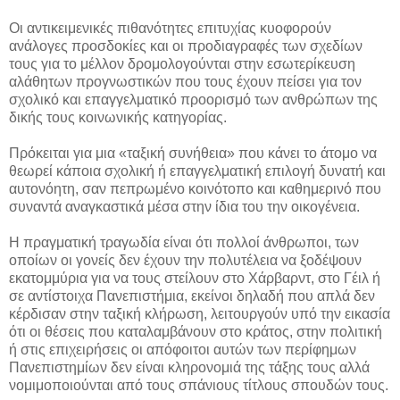
Οι αντικειμενικές πιθανότητες επιτυχίας κυοφορούν
ανάλογες προσδοκίες και οι προδιαγραφές των σχεδίων
τους για το μέλλον δρομολογούνται στην εσωτερίκευση
αλάθητων προγνωστικών που τους έχουν πείσει για τον
σχολικό και επαγγελματικό προορισμό των ανθρώπων της
δικής τους κοινωνικής κατηγορίας.
Πρόκειται για μια «ταξική συνήθεια» που κάνει το άτομο να
θεωρεί κάποια σχολική ή επαγγελματική επιλογή δυνατή και
αυτονόητη, σαν πεπρωμένο κοινότοπο και καθημερινό που
συναντά αναγκαστικά μέσα στην ίδια του την οικογένεια.
Η πραγματική τραγωδία είναι ότι πολλοί άνθρωποι, των
οποίων οι γονείς δεν έχουν την πολυτέλεια να ξοδέψουν
εκατομμύρια για να τους στείλουν στο Χάρβαρντ, στο Γέιλ ή
σε αντίστοιχα Πανεπιστήμια, εκείνοι δηλαδή που απλά δεν
κέρδισαν στην ταξική κλήρωση, λειτουργούν υπό την εικασία
ότι οι θέσεις που καταλαμβάνουν στο κράτος, στην πολιτική
ή στις επιχειρήσεις οι απόφοιτοι αυτών των περίφημων
Πανεπιστημίων δεν είναι κληρονομιά της τάξης τους αλλά
νομιμοποιούνται από τους σπάνιους τίτλους σπουδών τους.