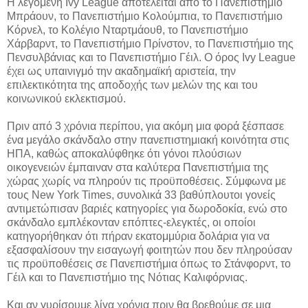
Η λεγόμενη Ivy League αποτελείται από το Πανεπιστήμιο
Μπράουν, το Πανεπιστήμιο Κολούμπια, το Πανεπιστήμιο
Κόρνελ, το Κολέγιο Νταρτμάουθ, το Πανεπιστήμιο
Χάρβαρντ, το Πανεπιστήμιο Πρίνστον, το Πανεπιστήμιο της
Πενσυλβάνιας και το Πανεπιστήμιο Γέιλ. Ο όρος Ivy League
έχει ως υπαινιγμό την ακαδημαϊκή αριστεία, την
επιλεκτικότητα της αποδοχής των μελών της και του
κοινωνικού εκλεκτισμού.
Πριν από 3 χρόνια περίπου, για ακόμη μια φορά ξέσπασε
ένα μεγάλο σκάνδαλο στην πανεπιστημιακή κοινότητα στις
ΗΠΑ, καθώς αποκαλύφθηκε ότι γόνοι πλούσιων
οικογενειών έμπαιναν στα καλύτερα Πανεπιστήμια της
χώρας χωρίς να πληρούν τις προϋποθέσεις. Σύμφωνα με
τους New York Times, συνολικά 33 βαθύπλουτοι γονείς
αντιμετώπισαν βαριές κατηγορίες για δωροδοκία, ενώ στο
σκάνδαλο εμπλέκονταν επόπτες-ελεγκτές, οι οποίοι
κατηγορήθηκαν ότι πήραν εκατομμύρια δολάρια για να
εξασφαλίσουν την εισαγωγή φοιτητών που δεν πληρούσαν
τις προϋποθέσεις σε Πανεπιστήμια όπως το Στάνφορντ, το
Γέιλ και το Πανεπιστήμιο της Νότιας Καλιφόρνιας.
Και αν γυρίσουμε λίγα χρόνια πριν θα βρεθούμε σε μια