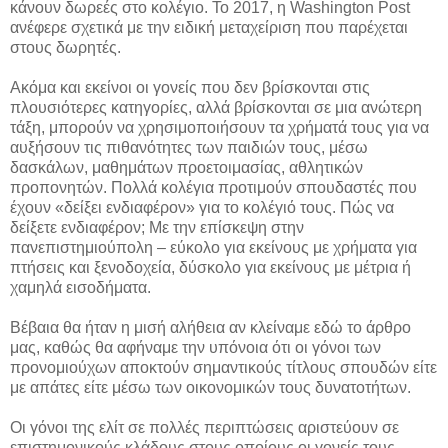
κάνουν δωρεές στο κολέγιο. Το 2017, η Washington Post
ανέφερε σχετικά με την ειδική μεταχείριση που παρέχεται
στους δωρητές.
Ακόμα και εκείνοι οι γονείς που δεν βρίσκονται στις
πλουσιότερες κατηγορίες, αλλά βρίσκονται σε μια ανώτερη
τάξη, μπορούν να χρησιμοποιήσουν τα χρήματά τους για να
αυξήσουν τις πιθανότητες των παιδιών τους, μέσω
δασκάλων, μαθημάτων προετοιμασίας, αθλητικών
προπονητών. Πολλά κολέγια προτιμούν σπουδαστές που
έχουν «δείξει ενδιαφέρον» για το κολέγιό τους. Πώς να
δείξετε ενδιαφέρον; Με την επίσκεψη στην
πανεπιστημιούπολη – εύκολο για εκείνους με χρήματα για
πτήσεις και ξενοδοχεία, δύσκολο για εκείνους με μέτρια ή
χαμηλά εισοδήματα.
Βέβαια θα ήταν η μισή αλήθεια αν κλείναμε εδώ το άρθρο
μας, καθώς θα αφήναμε την υπόνοια ότι οι γόνοι των
προνομιούχων αποκτούν σημαντικούς τίτλους σπουδών είτε
με απάτες είτε μέσω των οικονομικών τους δυνατοτήτων.
Οι γόνοι της ελίτ σε πολλές περιπτώσεις αριστεύουν σε
επιστημονικούς κλάδους στους οποίους οι γονείς τους