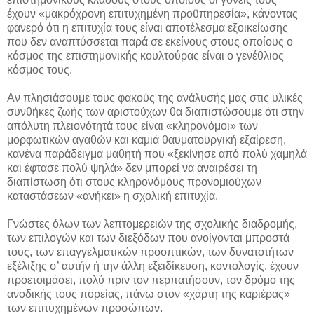
έχουν «μακρόχρονη επιτυχημένη προϋπηρεσία», κάνοντας
φανερό ότι η επιτυχία τους είναι αποτέλεσμα εξοικείωσης
που δεν αναπτύσσεται παρά σε εκείνους στους οποίους ο
κόσμος της επιστημονικής κουλτούρας είναι ο γενέθλιος
κόσμος τους.
Αν πλησιάσουμε τους φακούς της ανάλυσής μας στις υλικές
συνθήκες ζωής των αριστούχων θα διαπιστώσουμε ότι στην
απόλυτη πλειονότητά τους είναι «κληρονόμοι» των
μορφωτικών αγαθών και καμιά θαυματουργική εξαίρεση,
κανένα παράδειγμα μαθητή που «ξεκίνησε από πολύ χαμηλά
και έφτασε πολύ ψηλά» δεν μπορεί να αναιρέσει τη
διαπίστωση ότι στους κληρονόμους προνομιούχων
καταστάσεων «ανήκει» η σχολική επιτυχία.
Γνώστες όλων των λεπτομερειών της σχολικής διαδρομής,
των επιλογών και των διεξόδων που ανοίγονται μπροστά
τους, των επαγγελματικών προοπτικών, των δυνατοτήτων
εξέλιξης σ’ αυτήν ή την άλλη εξειδίκευση, κοντολογίς, έχουν
προετοιμάσει, πολύ πριν τον περπατήσουν, τον δρόμο της
ανοδικής τους πορείας, πάνω στον «χάρτη της καριέρας»
των επιτυχημένων προσώπων.