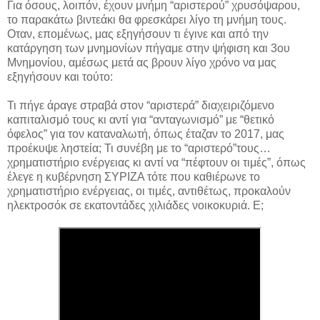
Για όσους, λοιπόν, έχουν μνήμη “αριστερού” χρυσόψαρου,
το παρακάτω βιντεάκι θα φρεσκάρει λίγο τη μνήμη τους.
Οταν, επομένως, μας εξηγήσουν τι έγινε και από την
κατάργηση των μνημονίων πήγαμε στην ψήφιση και 3ου
Μνημονίου, αμέσως μετά ας βρουν λίγο χρόνο να μας
εξηγήσουν και τούτο:
Τι πήγε άραγε στραβά στον “αριστερά” διαχειριζόμενο
καπιταλισμό τους κι αντί για “ανταγωνισμό” με “θετικό
όφελος” για τον καταναλωτή, όπως έταζαν το 2017, μας
προέκυψε ληστεία; Τι συνέβη με το “αριστερό”τους…
χρηματιστήριο ενέργειας κι αντί να “πέφτουν οι τιμές”, όπως
έλεγε η κυβέρνηση ΣΥΡΙΖΑ τότε που καθιέρωνε το
χρηματιστήριο ενέργειας, οι τιμές, αντιθέτως, προκαλούν
ηλεκτροσόκ σε εκατοντάδες χιλιάδες νοικοκυριά. Ε;