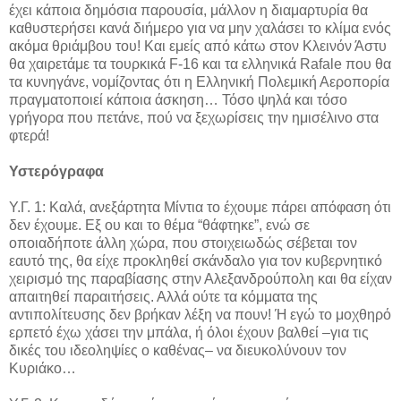
έχει κάποια δημόσια παρουσία, μάλλον η διαμαρτυρία θα
καθυστερήσει κανά διήμερο για να μην χαλάσει το κλίμα ενός
ακόμα θριάμβου του! Και εμείς από κάτω στον Κλεινόν Άστυ
θα χαιρετάμε τα τουρκικά F-16 και τα ελληνικά Rafale που θα
τα κυνηγάνε, νομίζοντας ότι η Ελληνική Πολεμική Αεροπορία
πραγματοποιεί κάποια άσκηση… Τόσο ψηλά και τόσο
γρήγορα που πετάνε, πού να ξεχωρίσεις την ημισέλινο στα
φτερά!
Υστερόγραφα
Υ.Γ. 1: Καλά, ανεξάρτητα Μίντια το έχουμε πάρει απόφαση ότι
δεν έχουμε. Εξ ου και το θέμα “θάφτηκε”, ενώ σε
οποιαδήποτε άλλη χώρα, που στοιχειωδώς σέβεται τον
εαυτό της, θα είχε προκληθεί σκάνδαλο για τον κυβερνητικό
χειρισμό της παραβίασης στην Αλεξανδρούπολη και θα είχαν
απαιτηθεί παραιτήσεις. Αλλά ούτε τα κόμματα της
αντιπολίτευσης δεν βρήκαν λέξη να πουν! Ή εγώ το μοχθηρό
ερπετό έχω χάσει την μπάλα, ή όλοι έχουν βαλθεί –για τις
δικές του ιδεοληψίες ο καθένας– να διευκολύνουν τον
Κυριάκο…