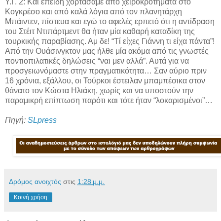
Υ.Γ. 2: Και επειδή χορτάσαμε από χειροκροτήματα στο
Κογκρέσο και από καλά λόγια από τον πλανητάρχη
Μπάιντεν, πίστευα και εγώ το αφελές ερπετό ότι η αντίδραση
του Στέιτ Ντιπάρτμεντ θα ήταν μία καθαρή καταδίκη της
τουρκικής παραβίασης. Αμ δε! “Τί είχες Γιάννη τι είχα πάντα”!
Από την Ουάσινγκτον μας ήλθε μία ακόμα από τις γνωστές
ποντιοπιλατικές δηλώσεις “ναι μεν αλλά”. Αυτά για να
προσγειωνόμαστε στην πραγματικότητα… Σαν αύριο πριν
16 χρόνια, εξάλλου, οι Τούρκοι έστειλαν μπαμπέσικα στον
θάνατο τον Κώστα Ηλιάκη, χωρίς και να υποστούν την
παραμικρή επίπτωση παρότι και τότε ήταν “λοκαρισμένοι”…
Πηγή:
SLpress
Δρόμος ανοιχτός
στις
1:28 μ.μ.
Κοινή χρήση