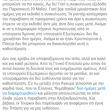
μπορούσε να πει κανείς. Αμ δε! Γιατί η ανακοίνωση εξεδόθη
την Παρασκευή 20 Μαΐου. Γιατί βρε παιδιά χρειάστηκαν δύο
ημέρες για να εκδοθεί η ανακοίνωση; Τα ραντάρ κατέγραψαν
την παραβίαση σε πραγματικό χρόνο και άρα η ανακοίνωση
έπρεπε να είχε εκδοθεί άντε μία, άντε δύο ώρες μετά. Ακόμα
κι αν η πληροφορία πήγαινε περπατώντας από το
υπουργείο Άμυνας στο υπουργείο Εξωτερικών, δεν θα
χρειαζόταν δύο ημέρες. Ακόμα κι αν ήταν Χριστούγεννα ή
Πάσχα δεν θα μπορούσε να δικαιολογηθεί αυτή η
καθυστέρηση.
Δεν σας κρύβω ότι υποψιαζόμουνα την αιτία, αλλά για καλό
και για κακό ρώτησα. Από το Γενικό Επιτελείο μου είπαν ότι
αυτοί έκαναν τη δουλειά τους και ενημέρωσαν αμέσως. Από
το υπουργείο Εξωτερικών άρχισαν να τα μασάνε, αν και
υπογράμμισαν ότι δεν ευθύνονται αυτοί για την
καθυστέρηση. Εν τω μεταξύ στην Άγκυρα γελούσαν με την
καρδιά τους, που οι Έλληνες “θυμήθηκαν”
δύο ημέρες μετά
να διαμαρτυρηθούν
και μάλιστα αποσιωπώντας το πότε
έλαβε χώρα η παραβίαση στην Αλεξανδρούπολη. Και
βέβαια, οι Τούρκοι δεν παρέλειψαν να αναφέρουν ότι έγινε
την Τετάρτη για να μας εκθέσουν.