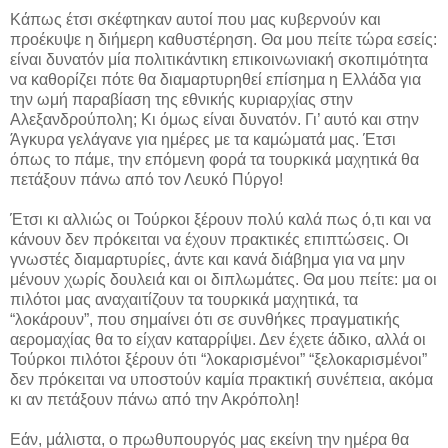
Κάπως έτσι σκέφτηκαν αυτοί που μας κυβερνούν και
προέκυψε η διήμερη καθυστέρηση. Θα μου πείτε τώρα εσείς:
είναι δυνατόν μία πολιτικάντικη επικοινωνιακή σκοπιμότητα
να καθορίζει πότε θα διαμαρτυρηθεί επίσημα η Ελλάδα για
την ωμή παραβίαση της εθνικής κυριαρχίας στην
Αλεξανδρούπολη; Κι όμως είναι δυνατόν. Γι’ αυτό και στην
Άγκυρα γελάγανε για ημέρες με τα καμώματά μας. Έτσι
όπως το πάμε, την επόμενη φορά τα τουρκικά μαχητικά θα
πετάξουν πάνω από τον Λευκό Πύργο!
Έτσι κι αλλιώς οι Τούρκοι ξέρουν πολύ καλά πως ό,τι και να
κάνουν δεν πρόκειται να έχουν πρακτικές επιπτώσεις. Οι
γνωστές διαμαρτυρίες, άντε και κανά διάβημα για να μην
μένουν χωρίς δουλειά και οι διπλωμάτες. Θα μου πείτε: μα οι
πιλότοι μας αναχαιτίζουν τα τουρκικά μαχητικά, τα
“λοκάρουν”, που σημαίνει ότι σε συνθήκες πραγματικής
αερομαχίας θα το είχαν καταρρίψει. Δεν έχετε άδικο, αλλά οι
Τούρκοι πιλότοι ξέρουν ότι “λοκαρισμένοι” “ξελοκαρισμένοι”
δεν πρόκειται να υποστούν καμία πρακτική συνέπεια, ακόμα
κι αν πετάξουν πάνω από την Ακρόπολη!
Εάν, μάλιστα, ο πρωθυπουργός μας εκείνη την ημέρα θα