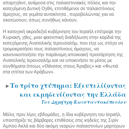
απαρτχάιντ, ανάμεσα στις παλαιστινιακές πόλεις και την
κατεχόμενη Δυτική Οχθη, επιτιθέμενοι σε παλαιστίνιους
άμαχους, σε γεμάτα αυτοκίνητα , πυροβολώντας για να
σκοτώσουν, όπως συνήθως κάνουν.
Η κατοχική ακροδεξιά κυβέρνηση του Ισραήλ επέτρεψε την
Κυριακή, χθες, μιαν φασιστική διαδήλωση στην καρδιά της
κατεχόμενης Ανατολικής Ιερουσαλήμ, που είχε ως στόχο να
τρομοκρατήσει τους παλαιστίνιους άμαχους, να
κανονικοποιήσει την παράνομη αποικιακή προσάρτηση της
Ανατολικής Ιερουσαλήμ και να υποκινήσει το μίσος με
συνθήματα όποως «Θάνατος στους Άραβες» και «Φωτιά
στα σπίτια των Αράβων».
Το τρίτο χτύπημα: Εξευτελίζοντας
►
και εκμηδενίζοντας την Ελλάδα
Του Δημήτρη Κωνσταντακόπουλου
Μόλις πριν λίγες εβδομάδες, η ίδια κυβέρνηση του Ισραήλ,
υποστήριξε τις βάρβαρες επιθέσεις στις κηδείες της Σιρίν
Αμπού Ακλά και δύο ακόμη νεαρών παλαιστινίων μαρτύρων