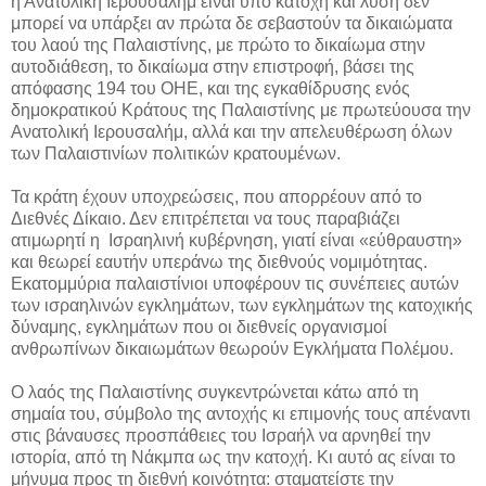
η Ανατολική Ιερουσαλήμ είναι υπό κατοχή και λύση δεν
μπορεί να υπάρξει αν πρώτα δε σεβαστούν τα δικαιώματα
του λαού της Παλαιστίνης, με πρώτο το δικαίωμα στην
αυτοδιάθεση, το δικαίωμα στην επιστροφή, βάσει της
απόφασης 194 του ΟΗΕ, και της εγκαθίδρυσης ενός
δημοκρατικού Κράτους της Παλαιστίνης με πρωτεύουσα την
Ανατολική Ιερουσαλήμ, αλλά και την απελευθέρωση όλων
των Παλαιστινίων πολιτικών κρατουμένων.
Τα κράτη έχουν υποχρεώσεις, που απορρέουν από το
Διεθνές Δίκαιο. Δεν επιτρέπεται να τους παραβιάζει
ατιμωρητί η Ισραηλινή κυβέρνηση, γιατί είναι «εύθραυστη»
και θεωρεί εαυτήν υπεράνω της διεθνούς νομιμότητας.
Εκατομμύρια παλαιστίνιοι υποφέρουν τις συνέπειες αυτών
των ισραηλινών εγκλημάτων, των εγκλημάτων της κατοχικής
δύναμης, εγκλημάτων που οι διεθνείς οργανισμοί
ανθρωπίνων δικαιωμάτων θεωρούν Εγκλήματα Πολέμου.
Ο λαός της Παλαιστίνης συγκεντρώνεται κάτω από τη
σημαία του, σύμβολο της αντοχής κι επιμονής τους απέναντι
στις βάναυσες προσπάθειες του Ισραήλ να αρνηθεί την
ιστορία, από τη Νάκμπα ως την κατοχή. Κι αυτό ας είναι το
μήνυμα προς τη διεθνή κοινότητα: σταματείστε την