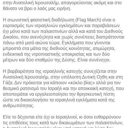
στην Ανατολική Ιερουσαλήμ, απαγορεύοντας ακόμη και στο
θάνατο να βρει ο λαός μας ειρήνη.
Η σιωνιστική φασιστική διαδήλωση (Flag March) είναι ο
εορτασμός των ισραηλινών εγκλημάτων και παραβιάσεων
όχι μόνο κατά των παλαιστινίων αλλά και κατά του Διεθνούς
Δικαίου, που ανενόχλητα και χωρίς συνέπειες διαπράττονται
πάνω από μισό αιώνα τώρα. Εγκλήματα που γίνονται
μπροστά στα μάτια της διεθνούς κοινότητας, ατιμώρητα,
ενδεικτικά της ντροπιαστικής υποκρισίας και των δύο
μέτρων και δύο σταθμών της Δύσης. Είναι συνένοχοι.
Η βαρβαρότητα της ισραηλινής κατοχής συνεχίζεται στην
Ανατολική Ιερουσαλήμ, στην υπόλοιπη Δυτική Οχθη και στη
Γάζα. Δεν πρόκειται για κάποιον «κύκλο βίας» αλλά για τον
θεσμικό ρατσισμό του Ισραήλ και την αποικιακή κατοχή, που
αποπειράται να εργαλειοποίησει την θρησκευτική πίστη
ώστε να δικαιολογήσει τα ισραηλινά εγκλήματα κατά της
ανθρωπότητας.
Είτε το δέχονται είτε όχι οι Ισραηλινοί, κι όσοι ενθαρρύνουν
τις επιθέσεις τους κατά των δικαιωμάτων των παλαιστινίων,