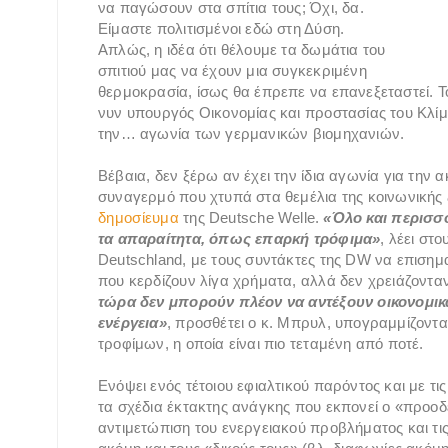
να παγώσουν στα σπίτια τους; Όχι, δα.
Είμαστε πολιτισμένοι εδώ στη Δύση.
Απλώς, η ιδέα ότι θέλουμε τα δωμάτια του
σπιτιού μας να έχουν μια συγκεκριμένη
θερμοκρασία, ίσως θα έπρεπε να επανεξεταστεί. Τ
νυν υπουργός Οικονομίας και προστασίας του Κλίμ
την… αγωνία των γερμανικών βιομηχανιών.
Βέβαια, δεν ξέρω αν έχει την ίδια αγωνία για την 
συναγερμό που χτυπά στα θεμέλια της κοινωνική
δημοσίευμα
της Deutsche Welle.
«Όλο και περισσ
τα απαραίτητα, όπως επαρκή τρόφιμα»
, λέει στ
Deutschland, με τους συντάκτες της DW να επισημ
που κερδίζουν λίγα χρήματα, αλλά δεν χρειάζοντ
τώρα δεν μπορούν πλέον να αντέξουν οικονομικά 
ενέργεια»
, προσθέτει ο κ. Μπρυλ, υπογραμμίζοντ
τροφίμων, η οποία είναι πιο τεταμένη από ποτέ.
Ενόψει ενός τέτοιου εφιαλτικού παρόντος και με τι
τα σχέδια έκτακτης ανάγκης που εκπονεί ο «προοδ
αντιμετώπιση του ενεργειακού προβλήματος και τις