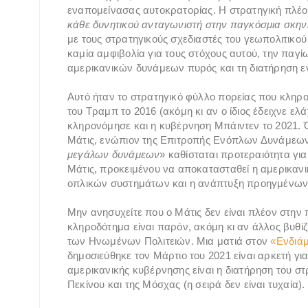
εναπομείνασας αυτοκρατορίας. Η στρατηγική πλέο
κάθε δυνητικού ανταγωνιστή στην παγκόσμια σκην
με τους στρατηγικούς σχεδιαστές του γεωπολιτικο
καμία αμφιβολία για τους στόχους αυτού, την παγ
αμερικανικών δυνάμεων πυρός και τη διατήρηση 
Αυτό ήταν το στρατηγικό φύλλο πορείας που κληρ
του Τραμπ το 2016 (ακόμη κι αν ο ίδιος έδειχνε ελ
κληρονόμησε και η κυβέρνηση Μπάιντεν το 2021. 
Μάτις, ενώπιον της Επιτροπής Ενόπλων Δυνάμεων
μεγάλων δυνάμεων
» καθίσταται προτεραιότητα γι
Μάτις, προκειμένου να αποκατασταθεί η αμερικανι
οπλικών συστημάτων και η ανάπτυξη προηγμένων 
Μην ανησυχείτε που ο Μάτις δεν είναι πλέον στην 
κληροδότημα είναι παρόν, ακόμη κι αν άλλος βυθί
των Ηνωμένων Πολιτειών. Μια ματιά στον
«Ενδιάμ
δημοσιεύθηκε τον Μάρτιο του 2021 είναι αρκετή για
αμερικανικής κυβέρνησης είναι η διατήρηση του στ
Πεκίνου και της Μόσχας (η σειρά δεν είναι τυχαία).