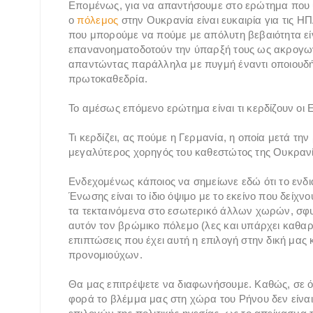
Επομένως, για να απαντήσουμε στο ερώτημα που υ
ο
πόλεμος
στην Ουκρανία είναι ευκαιρία για τις Η
που μπορούμε να πούμε με απόλυτη βεβαιότητα είνα
επανανοηματοδοτούν την ύπαρξή τους ως ακρογωνια
απαντώντας παράλληλα με πυγμή έναντι οποιουδήπ
πρωτοκαθεδρία.
Το αμέσως επόμενο ερώτημα είναι τι κερδίζουν οι 
Τι κερδίζει, ας πούμε η Γερμανία, η οποία μετά τ
μεγαλύτερος χορηγός του καθεστώτος της Ουκρανία
Ενδεχομένως κάποιος να σημείωνε εδώ ότι το ενδ
Ένωσης είναι το ίδιο όψιμο με το εκείνο που δε
τα τεκταινόμενα στο εσωτερικό άλλων χωρών, σφυ
αυτόν τον βρώμικο πόλεμο (λες και υπάρχει καθαρό
επιπτώσεις που έχει αυτή η επιλογή στην δική μας
προνομιούχων.
Θα μας επιτρέψετε να διαφωνήσουμε. Καθώς, σε ό,
φορά το βλέμμα μας στη χώρα του Ρήνου δεν είναι