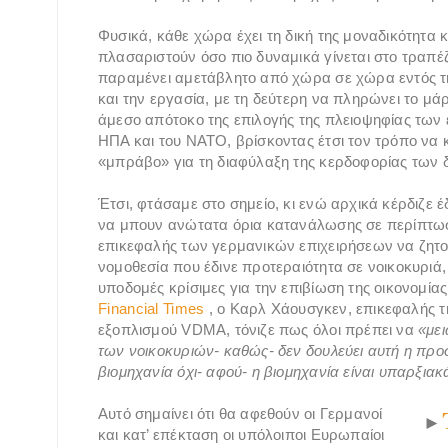
Φυσικά, κάθε χώρα έχει τη δική της μοναδικότητα 
πλασαριστούν όσο πιο δυναμικά γίνεται στο τραπέ
παραμένει αμετάβλητο από χώρα σε χώρα εντός τη
και την εργασία, με τη δεύτερη να πληρώνει το μ
άμεσο απότοκο της επιλογής της πλειοψηφίας τω
ΗΠΑ και του ΝΑΤΟ, βρίσκοντας έτσι τον τρόπο να 
«μπράβο» για τη διαφύλαξη της κερδοφορίας των 
Έτσι, φτάσαμε στο σημείο, κι ενώ αρχικά κέρδιζε έ
να μπουν ανώτατα όρια κατανάλωσης σε περίπτωση
επικεφαλής των γερμανικών επιχειρήσεων να ζητού
νομοθεσία που έδινε προτεραιότητα σε νοικοκυριά,
υποδομές κρίσιμες για την επιβίωση της οικονομία
Financial Times
, ο Καρλ Χάουσγκεν, επικεφαλής 
εξοπλισμού VDMA, τόνιζε πως όλοι πρέπει να
«με
των νοικοκυριών- καθώς- δεν δουλεύει αυτή η προσ
βιομηχανία όχι- αφού- η βιομηχανία είναι υπαρξιακ
Αυτό σημαίνει ότι θα αφεθούν οι Γερμανοί
►
και κατ’ επέκταση οι υπόλοιποι Ευρωπαίοι