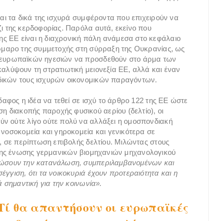
και τα δικά της ισχυρά συμφέροντα που επιχειρούν να
ζι της κερδοφορίας. Παρόλα αυτά, εκείνο που
ς ΕΕ είναι η διαχρονική πάλη ανάμεσα στο κεφάλαιο
άρμαρο της συμμετοχής στη σύρραξη της Ουκρανίας, ως
ν ευρωπαϊκών ηγεσιών να προσδεθούν στο άρμα των
καλύψουν τη στρατιωτική μειονεξία ΕΕ, αλλά και έναν
δικών τους ισχυρών οικονομικών παραγόντων.
δαφος η ιδέα να τεθεί σε ισχύ το άρθρο 122 της ΕΕ ώστε
 διακοπής παροχής φυσικού αερίου (δελτίο), οι
ν ούτε λίγο ούτε πολύ να αλλάξει η ομοσπονδιακή
 νοσοκομεία και γηροκομεία και γενικότερα σε
ς, σε περίπτωση επιβολής δελτίου. Μιλώντας στους
της ένωσης γερμανικών βιομηχανιών μηχανολογικού
ιώσουν την κατανάλωση, συμπεριλαμβανομένων και
έγγιση, ότι τα νοικοκυριά έχουν προτεραιότητα και η
ά σημαντική για την κοινωνία».
Τί θα απαντήσουν οι ευρωπαϊκές