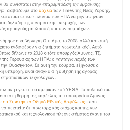
ν θα συνίσταται στην
«παρεμπόδιση της εμφάνισης
ή»
, διαβάζουμε στο
αρχείο
των Times της Νέας Υόρκης,
ύ και στρατιωτικού πλάνου των ΗΠΑ να μην αφήνουν
ίωση δηλαδή της συντριπτικής υπεροχής των
ενός αρραγούς μετώπου έμπιστων συμμάχων.
ονόμησε η κυβέρνηση Ομπάμα, το 2008, αλλά και αυτή
άχιστο ενδιαφέρον για ζητήματα γεωπολιτικής). Αυτό
Όπως δήλωνε το 2018 ο τότε υπουργός Άμυνας, Τζ.
 της Γερουσίας των ΗΠΑ: ο «
ανταγωνισμός των
α την Ουάσιγκτον. Σε αυτή την κούρσα, εξηγούσε ο
κή υπεροχή, είναι αναγκαία η αύξηση της αγοράς
στρατιωτικών τεχνολογιών.
πολιτική ηγεσία του αμερικανικού ΥΕΘΑ. Το πολιτικό του
ζεται στη θέρμη της καρέκλας του υπουργείου Άμυνας
εσο Στρατηγικό Οδηγό Εθνικής Ασφάλειας»
που
 να πειστείτε ότι πρωταρχικός στόχος και της νυν
ρατιωτικού και τεχνολογικού πλεονεκτήματος έναντι του