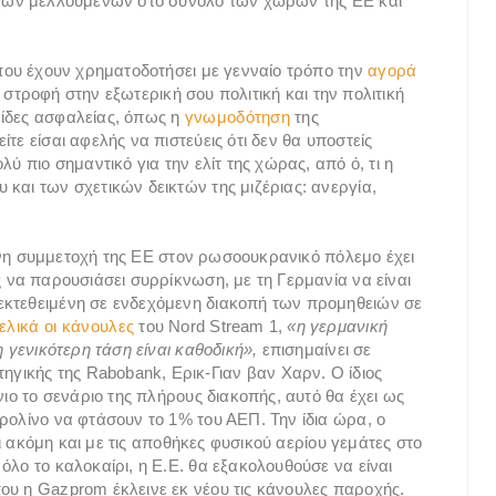
α των μελλούμενων στο σύνολο των χωρών της ΕΕ και
 που έχουν χρηματοδοτήσει με γενναίο τρόπο την
αγορά
στροφή στην εξωτερική σου πολιτική και την πολιτική
είδες ασφαλείας, όπως η
γνωμοδότηση
της
τε είσαι αφελής να πιστεύεις ότι δεν θα υποστείς
ύ πιο σημαντικό για την ελίτ της χώρας, από ό, τι η
και των σχετικών δεικτών της μιζέριας: ανεργία,
μμένη συμμετοχή της ΕΕ στον ρωσοουκρανικό πόλεμο έχει
ς να παρουσιάσει συρρίκνωση, με τη Γερμανία να είναι
εκτεθειμένη σε ενδεχόμενη διακοπή των προμηθειών σε
ελικά οι κάνουλες
του Nord Stream 1,
«η γερμανική
η γενικότερη τάση είναι καθοδική»,
επισημαίνει σε
ηγικής της Rabobank, Ερικ-Γιαν βαν Χαρν. O ίδιος
ο το σενάριο της πλήρους διακοπής, αυτό θα έχει ως
ρολίνο να φτάσουν το 1% του ΑΕΠ. Την ίδια ώρα, ο
ι ακόμη και με τις αποθήκες φυσικού αερίου γεμάτες στο
όλο το καλοκαίρι, η Ε.Ε. θα εξακολουθούσε να είναι
ου η Gazprom έκλεινε εκ νέου τις κάνουλες παροχής.