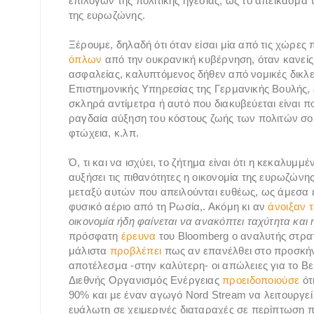
επιλογών της πολιτικής ηγεσίας, ως το απείκασμ
της ευρωζώνης.
Ξέρουμε, δηλαδή ότι όταν είσαι μία από τις χώρες
όπλων
από την ουκρανική κυβέρνηση, όταν κανείς 
ασφαλείας, καλυπτόμενος δήθεν από νομικές δικλ
Επιστημονικής Υπηρεσίας της Γερμανικής Βουλής, εί
σκληρά αντίμετρα ή αυτό που διακυβεύεται είναι πολ
ραγδαία αύξηση του κόστους ζωής των πολιτών σου 
φτώχεια, κ.λπ.
Ό, τι και να ισχύει, το ζήτημα είναι ότι η κεκαλυ
αυξήσει τις πιθανότητες η οικονομία της ευρωζώνη
μεταξύ αυτών που απειλούνται ευθέως, ως άμεσα 
φυσικό αέριο από τη Ρωσία,. Ακόμη κι αν
άνοιξαν τ
οικονομία ήδη φαίνεται να ανακόπτει ταχύτητα και 
πρόσφατη
έρευνα
του Bloomberg ο αναλυτής στρατ
μάλιστα
προβλέπει
πως αν επανέλθει στο προσκήνι
αποτέλεσμα -στην καλύτερη- οι απώλειες για το Βε
Διεθνής Οργανισμός Ενέργειας
προειδοποιούσε
ότ
90% και με έναν αγωγό Nord Stream να λειτουργεί 
ευάλωτη σε χειμερινές διαταραχές σε περίπτωση π