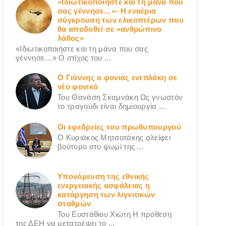
«Ιδιωτικοποιήστε και τη μάνα που
σας γέννησε…»- Η εναέρια
σύγκρουση των ελικοπτέρων που
θα αποδοθεί σε «ανθρώπινο
λάθος»
«Ιδιωτικοποιήστε και τη μάνα που σας
γέννησε…» Ο στίχος του ...
Ο Γιάννης ο φονιάς ενεπλάκη σε
νέο φονικό
Του Θανάση Σκαμνάκη Ως γνωστόν
το τραγούδι είναι δημιουργία ...
Οι εφεδρείες του πρωθυπουργού
Ο Κυριάκος Μητσοτάκης αλείφει
βούτυρο στο ψωμί της ...
Υπονόμευση της εθνικής
ενεργειακής ασφάλειας η
κατάργηση των λιγνιτικών
σταθμών
Του Ευστάθιου Χιώτη Η πρόθεση
της ΔΕΗ να μετατρέψει το ...