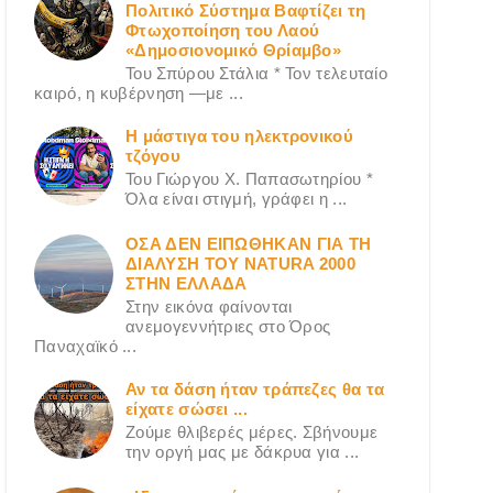
Πολιτικό Σύστημα Βαφτίζει τη
Φτωχοποίηση του Λαού
«Δημοσιονομικό Θρίαμβο»
Του Σπύρου Στάλια * Τον τελευταίο
καιρό, η κυβέρνηση —με ...
Η μάστιγα του ηλεκτρονικού
τζόγου
Του Γιώργου X. Παπασωτηρίου *
Όλα είναι στιγμή, γράφει η ...
ΟΣΑ ΔΕN ΕΙΠΩΘΗΚΑΝ ΓΙΑ ΤΗ
ΔΙΑΛΥΣΗ ΤΟΥ NATURA 2000
ΣΤΗΝ ΕΛΛΑΔΑ
Στην εικόνα φαίνονται
ανεμογεννήτριες στο Όρος
Παναχαϊκό ...
Αν τα δάση ήταν τράπεζες θα τα
είχατε σώσει ...
Ζούμε θλιβερές μέρες. Σβήνουμε
την οργή μας με δάκρυα για ...