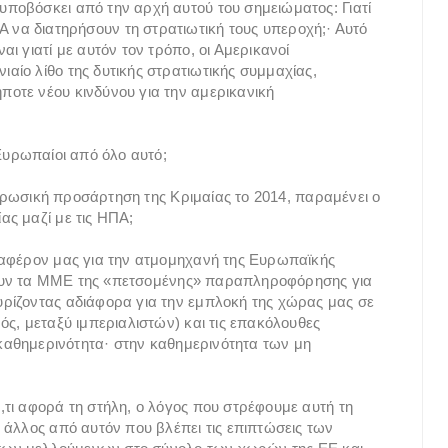
ποβόσκει από την αρχή αυτού του σημειώματος: Γιατί
ΠΑ να διατηρήσουν τη στρατιωτική τους υπεροχή;· Αυτό
ι γιατί με αυτόν τον τρόπο, οι Αμερικανοί
ίο λίθο της δυτικής στρατιωτικής συμμαχίας,
οτε νέου κινδύνου για την αμερικανική
Ευρωπαίοι από όλο αυτό;
ην ρωσική προσάρτηση της Κριμαίας το 2014, παραμένει ο
ς μαζί με τις ΗΠΑ;
ιαφέρον μας για την ατμομηχανή της Ευρωπαϊκής
ίχνουν τα ΜΜΕ της «πετσομένης» παραπληροφόρησης για
ρίζοντας αδιάφορα για την εμπλοκή της χώρας μας σε
ς, μεταξύ ιμπεριαλιστών) και τις επακόλουθες
 καθημερινότητα· στην καθημερινότητα των μη
τι αφορά τη στήλη, ο λόγος που στρέφουμε αυτή τη
 άλλος από αυτόν που βλέπει τις επιπτώσεις των