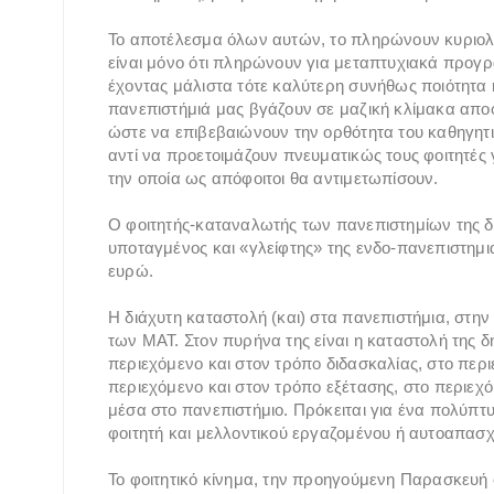
Το αποτέλεσμα όλων αυτών, το πληρώνουν κυριολεκτ
είναι μόνο ότι πληρώνουν για μεταπτυχιακά προγρ
έχοντας μάλιστα τότε καλύτερη συνήθως ποιότητα ή 
πανεπιστήμιά μας βγάζουν σε μαζική κλίμακα αποφ
ώστε να επιβεβαιώνουν την ορθότητα του καθηγητι
αντί να προετοιμάζουν πνευματικώς τους φοιτητές 
την οποία ως απόφοιτοι θα αντιμετωπίσουν.
Ο φοιτητής-καταναλωτής των πανεπιστημίων της δεξ
υποταγμένος και «γλείφτης» της ενδο-πανεπιστημι
ευρώ.
Η διάχυτη καταστολή (και) στα πανεπιστήμια, στην
των ΜΑΤ. Στον πυρήνα της είναι η καταστολή της 
περιεχόμενο και στον τρόπο διδασκαλίας, στο περ
περιεχόμενο και στον τρόπο εξέτασης, στο περιεχ
μέσα στο πανεπιστήμιο. Πρόκειται για ένα πολύπτ
φοιτητή και μελλοντικού εργαζομένου ή αυτοαπασ
Το φοιτητικό κίνημα, την προηγούμενη Παρασκευή