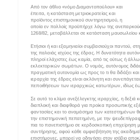
Από τον άθλιο «νόμο Διαμαντοπούλου» και
έπειτα, η κατάσταση μετριοκρατείας και
προϊόντος επιστημονικού συντηρητισμού, η
οποία εν πολλοίς προϋπήρχε λόγω της ανεπαρκού
1268/82, μεταβάλλεται σε κατάσταση μαυσωλείου 
Ετήσιοι ή και εξαμηνιαίοι συμβασιούχοι παντού, 
της παλαιάς ισχύος της έδρας. Η δυνατότητα αυτόν
πληροί ελάχιστες έως καμία, από τις ούτως ή άλλ
εκλεκτορικών σωμάτων. Ο νομάς, αυτόνομος διδάσκ
πραγματική αυτονομία ως προς το τι θα διδάξει κα
ιεραρχία της έδρας είναι ακλόνητη και συνεπάγετα
πεποιθήσεων των ιεραρχικώς κατωτέρων, ιδίως έως
Σε αυτό το κλίμα ανεξέλεγκτης ιεραρχίας, η δεξι
διαπλοκή και διαφθορά για προίκα προσωπικής εξέλ
φαντασίας και το αναμάσημα των κατεστημένων θεω
την επιστημονική πεπατημένη, με την ψευδεπίγραφη
πια το πανεπιστήμιο σε κερδοσκοπική επιχείρηση 
συντήρησης, αφού κάθε αμφισβήτηση της ακαδημαϊ
επιστήμονες, μπορεί να οδηγήσει στον ισόβιο αποκ