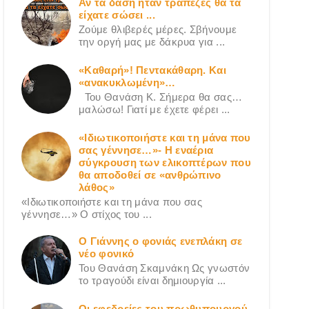
Αν τα δάση ήταν τράπεζες θα τα
είχατε σώσει ...
Ζούμε θλιβερές μέρες. Σβήνουμε
την οργή μας με δάκρυα για ...
«Καθαρή»! Πεντακάθαρη. Και
«ανακυκλωμένη»…
Του Θανάση Κ. Σήμερα θα σας…
μαλώσω! Γιατί με έχετε φέρει ...
«Ιδιωτικοποιήστε και τη μάνα που
σας γέννησε…»- Η εναέρια
σύγκρουση των ελικοπτέρων που
θα αποδοθεί σε «ανθρώπινο
λάθος»
«Ιδιωτικοποιήστε και τη μάνα που σας
γέννησε…» Ο στίχος του ...
Ο Γιάννης ο φονιάς ενεπλάκη σε
νέο φονικό
Του Θανάση Σκαμνάκη Ως γνωστόν
το τραγούδι είναι δημιουργία ...
Οι εφεδρείες του πρωθυπουργού