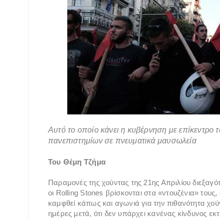
Αυτό το οποίο κάνει η κυβέρνηση με επίκεντρο 
πανεπιστημίων σε πνευματικά μαυσωλεία
Του Θέμη Τζήμα
Παραμονές της χούντας της 21ης Απριλίου διεξαγότ
οι Rolling Stones βρίσκονται στα «ντουζένια» τους, 
καμφθεί κάπως και αγωνιά για την πιθανότητα χούν
ημέρες μετά, ότι δεν υπάρχει κανένας κίνδυνος εκ