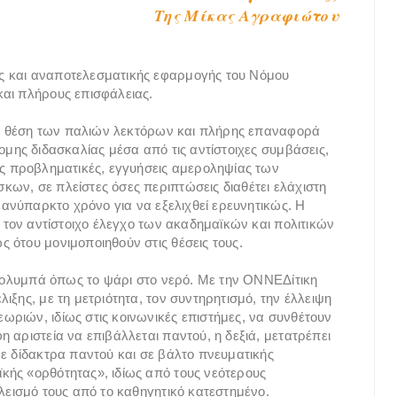
Της Μίκας Αγραφιώτου
ς και αναποτελεσματικής εφαρμογής του Νόμου
και πλήρους επισφάλειας.
στη θέση των παλιών λεκτόρων και πλήρης επαναφορά
ομης διδασκαλίας μέσα από τις αντίστοιχες συμβάσεις,
ως προβληματικές, εγγυήσεις αμεροληψίας των
ων, σε πλείστες όσες περιπτώσεις διαθέτει ελάχιστη
ι ανύπαρκτο χρόνο για να εξελιχθεί ερευνητικώς. Η
ι τον αντίστοιχο έλεγχο των ακαδημαϊκών και πολιτικών
 ότου μονιμοποιηθούν στις θέσεις τους.
ά κολυμπά όπως το ψάρι στο νερό. Με την ΟΝΝΕΔίτικη
ιξης, με τη μετριότητα, τον συντηρητισμό, την έλλειψη
ριών, ιδίως στις κοινωνικές επιστήμες, να συνθέτουν
 αριστεία να επιβάλλεται παντού, η δεξιά, μετατρέπει
με δίδακτρα παντού και σε βάλτο πνευματικής
κής «ορθότητας», ιδίως από τους νεότερους
λεισμό τους από το καθηγητικό κατεστημένο.