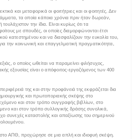
ικά και μεταφορικά οι φοιτήτριες και οι φοιτητές. Δεν
άμματα, τα οποία κάποια χρόνια πριν ήταν δωρεάν,
τουλάχιστον την ίδια. Είναι κυρίως ότι τα
οίτους με σπουδές, οι οποίες διαμορφώνονται έτσι
κού κατεστημένου και να διασφαλίζουν την ευκολία του,
για την κοινωνική και επαγγελματική πραγματικότητα,
ιάς, ο οποίος ωθείται να παραμείνει φιλήσυχος,
ακής εξουσίας είναι ο απόφοιτος-εργαζόμενος των 400
 περιφέρειά της και στην προφάνειά της εκφράζεται δια
δημιουργικής και πρωτοποριακής σκέψης στο
ιεχόμενο και στον τρόπο συγγραφής βιβλίων, στο
όμενο και στον τρόπο συλλογικής δράσης συνολικά,
υχο συνεχές καταστολής και απαξίωσης του σημερινού
χολουμένου.
 στο ΑΠΘ, προχώρησε σε μια απλή και ιδιοφυή σκέψη.