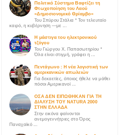
Πολιτικό Σύστημα Βαφτίζει τη
Φτωχοποίηση του Λαού
«Δημοσιονομικό Θρίαμβο»
Του Σπύρου Στάλια * Τον τελευταίο
καιρό, η κυβέρνηση —με ...
Η μάστιγα του ηλεκτρονικού
τζόγου
Του Γιώργου X. Παπασωτηρίου *
Όλα είναι στιγμή, γράφει η ...
Πεντάγωνο : Η νέα λογιστική των
αμερικανικών απωλειών
Για δεκαετίες, όποιος ήθελε να μάθει
πόσοι Αμερικανοί ...
ΟΣΑ ΔΕN ΕΙΠΩΘΗΚΑΝ ΓΙΑ ΤΗ
ΔΙΑΛΥΣΗ ΤΟΥ NATURA 2000
ΣΤΗΝ ΕΛΛΑΔΑ
Στην εικόνα φαίνονται
ανεμογεννήτριες στο Όρος
Παναχαϊκό ...