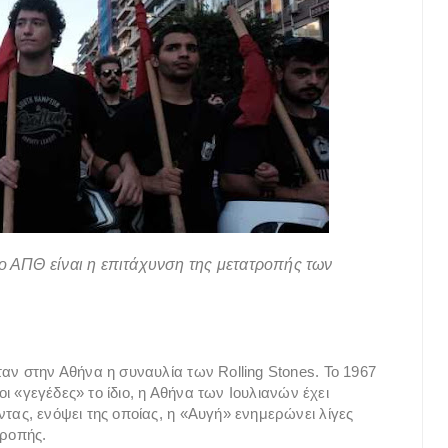
το ΑΠΘ είναι η επιτάχυνση της μετατροπής των
αν στην Αθήνα η συναυλία των Rolling Stones. Το 1967
οι «γεγέδες» το ίδιο, η Αθήνα των Ιουλιανών έχει
τας, ενόψει της οποίας, η «Αυγή» ενημερώνει λίγες
τροπής.