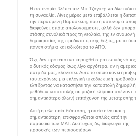
Η αστυνομία βλέπει τον Μικ Τζάγκερ να δίνει κόκκ
τη συναυλία. Λίγες μέρες μετά επιβάλλεται η δικτα
την περασμένη Παρασκευή, που η αστυνομία αποφασ
διαφεύγει, οπότε απολογούμαστε, αλλά δεν μπορο
στάσης συνολικά προς τη νεολαία, της εν αναμονή 
δημοκρατίας της προδικτατορικής δεξιάς, με τα όσα
πανεπιστήμια και ειδικότερα το ΑΠΘ.
Όχι, δεν πρόκειται να κηρυχθεί στρατιωτικός νόμος 
ο δυτικός κόσμος ίσως λίγο αργότερα, αν η αμερι
πατρίδα μας, κλονιστεί. Αυτό το οποίο κάνει η κυβ
ταυτοχρόνως μια εκλογική τυχοδιωκτική προβοκάτ
ελπίζοντας να καταστήσει την καταστολή δημοφιλή 
μεθόδων καταστολής σε μαζική κλίμακα απέναντι σ
σημαντικότερο όλων) επιτάχυνση της μετατροπής 
Αυτή η τελευταία διάσταση, η οποία είναι και η
σημαντικότερη, επισφραγίζεται απλώς από την
παρουσία των ΜΑΤ. Δυστυχώς δε, διαφεύγει της
προσοχής των περισσοτέρων.