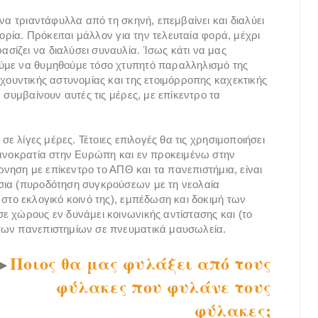
ινα τριαντάφυλλα από τη σκηνή, επεμβαίνει και διαλύει
τορία. Πρόκειται μάλλον για την τελευταία φορά, μέχρι
ίζει να διαλύσει συναυλία. Ίσως κάτι να μας
ύμε να θυμηθούμε τόσο χτυπητό παραλληλισμό της
χουντικής αστυνομίας και της ετοιμόρροπης καχεκτικής
 συμβαίνουν αυτές τις μέρες, με επίκεντρο τα
σε λίγες μέρες. Τέτοιες επιλογές θα τις χρησιμοποιήσει
κανοκρατία στην Ευρώπη και εν προκειμένω στην
έρνηση με επίκεντρο το ΑΠΘ και τα πανεπιστήμια, είναι
σια (πυροδότηση συγκρούσεων με τη νεολαία
στο εκλογικό κοινό της), εμπέδωση και δοκιμή των
ε χώρους εν δυνάμει κοινωνικής αντίστασης και (το
των πανεπιστημίων σε πνευματικά μαυσωλεία.
Ποιος θα μας φυλάξει από τους
►
φύλακες που φυλάνε τους
φύλακες;