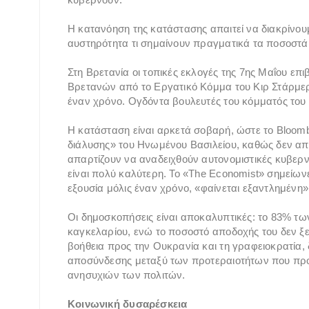
Η κατανόηση της κατάστασης απαιτεί να διακρίνουμ
αυστηρότητα τι σημαίνουν πραγματικά τα ποσοστά, τ
Στη Βρετανία οι τοπικές εκλογές της 7ης Μαΐου ε
Βρετανών από το Εργατικό Κόμμα του Κιρ Στάρμερ,
έναν χρόνο. Ογδόντα βουλευτές του κόμματός του φ
Η κατάσταση είναι αρκετά σοβαρή, ώστε το Bloom
διάλυσης» του Ηνωμένου Βασιλείου, καθώς δεν απο
απαρτίζουν να αναδειχθούν αυτονομιστικές κυβερν
είναι πολύ καλύτερη. Το «The Economist» σημείων
εξουσία μόλις έναν χρόνο, «φαίνεται εξαντλημένη»
Οι δημοσκοπήσεις είναι αποκαλυπτικές: το 83% τ
καγκελαρίου, ενώ το ποσοστό αποδοχής του δεν ξε
βοήθεια προς την Ουκρανία και τη γραφειοκρατία,
αποσύνδεσης μεταξύ των προτεραιοτήτων που προ
ανησυχιών των πολιτών.
Κοινωνική δυσαρέσκεια