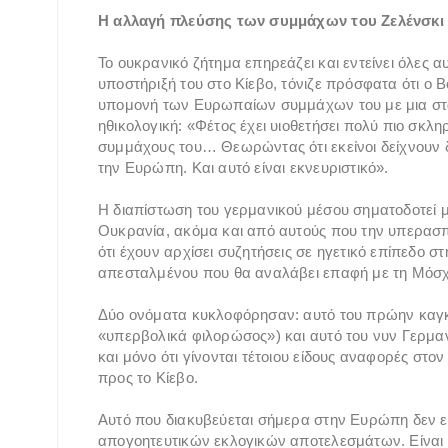
Η αλλαγή πλεύσης των συμμάχων του Ζελένσκι
Το ουκρανικό ζήτημα επηρεάζει και εντείνει όλες αυτ
υποστήριξή του στο Κίεβο, τόνιζε πρόσφατα ότι ο Β
υπομονή των Ευρωπαίων συμμάχων του με μια στάσ
ηθικολογική: «Φέτος έχει υιοθετήσει πολύ πιο σκλη
συμμάχους του… Θεωρώντας ότι εκείνοι δείχνουν δι
την Ευρώπη. Και αυτό είναι εκνευριστικό».
Η διαπίστωση του γερμανικού μέσου σηματοδοτεί μ
Ουκρανία, ακόμα και από αυτούς που την υπερασπί
ότι έχουν αρχίσει συζητήσεις σε ηγετικό επίπεδο στ
απεσταλμένου που θα αναλάβει επαφή με τη Μόσ
Δύο ονόματα κυκλοφόρησαν: αυτό του πρώην καγ
«υπερβολικά φιλορώσος») και αυτό του νυν Γερμα
και μόνο ότι γίνονται τέτοιου είδους αναφορές στ
προς το Κίεβο.
Αυτό που διακυβεύεται σήμερα στην Ευρώπη δεν 
απογοητευτικών εκλογικών αποτελεσμάτων. Είναι έ