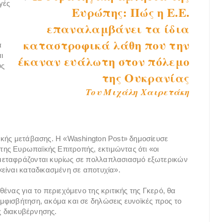
γές
Ευρώπης: Πώς η Ε.Ε.
επαναλαμβάνει τα ίδια
καταστροφικά λάθη που την
ά
ι
έκαναν ευάλωτη στον πόλεμο
υς
της Ουκρανίας
Του Μιχάλη Χαιρετάκη
ακής μετάβασης. Η «Washington Post» δημοσίευσε
 της Ευρωπαϊκής Επιτροπής, εκτιμώντας ότι «οι
μεταφράζονται κυρίως σε πολλαπλασιασμό εξωτερικών
είναι καταδικασμένη σε αποτυχία».
ένας για το περιεχόμενο της κριτικής της Γκερό, θα
μφισβήτηση, ακόμα και σε δηλώσεις ευνοϊκές προς το
ής διακυβέρνησης.