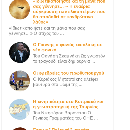
«Ιδιωτικοποιήστε και τη μάνα που
σας γέννησε…»- Η εναέρια
σύγκρουση των ελικοπτέρων που
θα αποδοθεί σε «ανθρώπινο
λάθος»
«Ιδιωτικοποιήστε και τη μάνα που σας
γέννησε…» Ο στίχος του ...
Ο Γιάννης ο φονιάς ενεπλάκη σε
νέο φονικό
Του Θανάση Σκαμνάκη Ως γνωστόν
το τραγούδι είναι δημιουργία ...
Οι εφεδρείες του πρωθυπουργού
Ο Κυριάκος Μητσοτάκης αλείφει
βούτυρο στο ψωμί της ...
Η κινητικότητα στο Κυπριακό και
η γεωστρατηγική της Τουρκίας
Του Νικηφόρου Βαρονέτου Ο
Γενικός Γραμματέας του ΟΗΕ ...
Όταν η ''Πολιτική'' μετράει