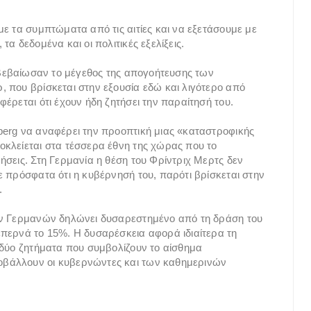
ε τα συμπτώματα από τις αιτίες και να εξετάσουμε με
α δεδομένα και οι πολιτικές εξελίξεις.
πιβεβαίωσαν το μέγεθος της απογοήτευσης των
 που βρίσκεται στην εξουσία εδώ και λιγότερο από
έρεται ότι έχουν ήδη ζητήσει την παραίτησή του.
berg να αναφέρει την προοπτική μιας «καταστροφικής
κλείεται στα τέσσερα έθνη της χώρας που το
ήσεις. Στη Γερμανία η θέση του Φρίντριχ Μερτς δεν
ε πρόσφατα ότι η κυβέρνησή του, παρότι βρίσκεται στην
.
ων Γερμανών δηλώνει δυσαρεστημένο από τη δράση του
περνά το 15%. Η δυσαρέσκεια αφορά ιδιαίτερα τη
 δύο ζητήματα που συμβολίζουν το αίσθημα
βάλλουν οι κυβερνώντες και των καθημερινών