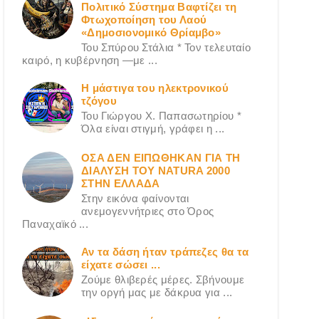
Πολιτικό Σύστημα Βαφτίζει τη
Φτωχοποίηση του Λαού
«Δημοσιονομικό Θρίαμβο»
Του Σπύρου Στάλια * Τον τελευταίο
καιρό, η κυβέρνηση —με ...
Η μάστιγα του ηλεκτρονικού
τζόγου
Του Γιώργου X. Παπασωτηρίου *
Όλα είναι στιγμή, γράφει η ...
ΟΣΑ ΔΕN ΕΙΠΩΘΗΚΑΝ ΓΙΑ ΤΗ
ΔΙΑΛΥΣΗ ΤΟΥ NATURA 2000
ΣΤΗΝ ΕΛΛΑΔΑ
Στην εικόνα φαίνονται
ανεμογεννήτριες στο Όρος
Παναχαϊκό ...
Αν τα δάση ήταν τράπεζες θα τα
είχατε σώσει ...
Ζούμε θλιβερές μέρες. Σβήνουμε
την οργή μας με δάκρυα για ...