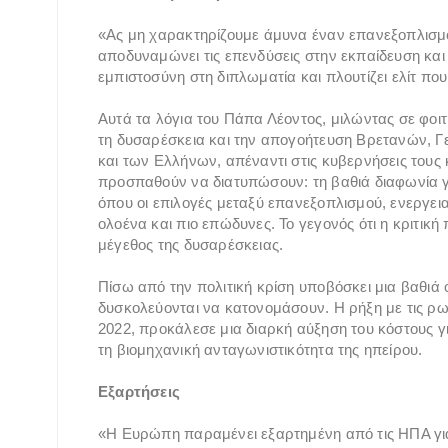
«Ας μη χαρακτηρίζουμε άμυνα έναν επανεξοπλισμό 
αποδυναμώνει τις επενδύσεις στην εκπαίδευση και
εμπιστοσύνη στη διπλωματία και πλουτίζει ελίτ που 
Αυτά τα λόγια του Πάπα Λέοντος, μιλώντας σε φοιτ
τη δυσαρέσκεια και την απογοήτευση Βρετανών,
και των Ελλήνων, απέναντι στις κυβερνήσεις τους
προσπαθούν να διατυπώσουν: τη βαθιά διαφωνία γ
όπου οι επιλογές μεταξύ επανεξοπλισμού, ενεργει
ολοένα και πιο επώδυνες. Το γεγονός ότι η κριτική
μέγεθος της δυσαρέσκειας.
Πίσω από την πολιτική κρίση υποβόσκει μια βαθιά 
δυσκολεύονται να κατονομάσουν. Η ρήξη με τις ρω
2022, προκάλεσε μια διαρκή αύξηση του κόστους γι
τη βιομηχανική ανταγωνιστικότητα της ηπείρου.
Εξαρτήσεις
«Η Ευρώπη παραμένει εξαρτημένη από τις ΗΠΑ γι