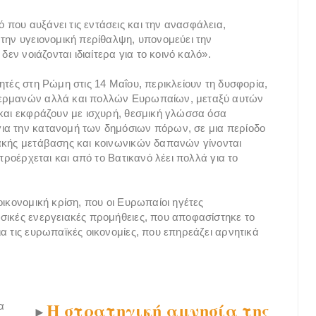
που αυξάνει τις εντάσεις και την ανασφάλεια,
 την υγειονομική περίθαλψη, υπονομεύει την
δεν νοιάζονται ιδιαίτερα για το κοινό καλό».
ητές στη Ρώμη στις 14 Μαΐου, περικλείουν τη δυσφορία,
 Γερμανών αλλά και πολλών Ευρωπαίων, μεταξύ αυτών
 και εκφράζουν με ισχυρή, θεσμική γλώσσα όσα
ια την κατανομή των δημόσιων πόρων, σε μια περίοδο
ακής μετάβασης και κοινωνικών δαπανών γίνονται
 προέρχεται και από το Βατικανό λέει πολλά για το
οικονομική κρίση, που οι Ευρωπαίοι ηγέτες
σικές ενεργειακές προμήθειες, που αποφασίστηκε το
α τις ευρωπαϊκές οικονομίες, που επηρεάζει αρνητικά
Η στρατηγική αμνησία της
α
►