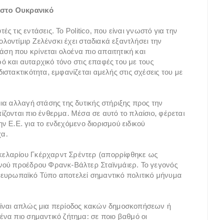
 στο Ουκρανικό
ές τις εντάσεις. Το Politico, που είναι γνωστό για την
ολοντίμιρ Ζελένσκι έχει σταδιακά εξαντλήσει την
η που κρίνεται ολοένα πιο απαιτητική και
ρό και αυταρχικό τόνο στις επαφές του με τους
στακτικότητα, εμφανίζεται αμελής στις σχέσεις του με
ια αλλαγή στάσης της δυτικής στήριξης προς την
ζονται πιο ένθερμα. Μέσα σε αυτό το πλαίσιο, φέρεται
ην Ε.Ε. για το ενδεχόμενο διορισμού ειδικού
χα.
κελαρίου Γκέρχαρντ Σρέντερ (απορρίφθηκε ως
νού προέδρου Φρανκ-Βάλτερ Σταϊνμάιερ. Το γεγονός
ον ευρωπαϊκό Τύπο αποτελεί σημαντικό πολιτικό μήνυμα
είναι απλώς μια περίοδος κακών δημοσκοπήσεων ή
να πιο σημαντικό ζήτημα: σε ποιο βαθμό οι