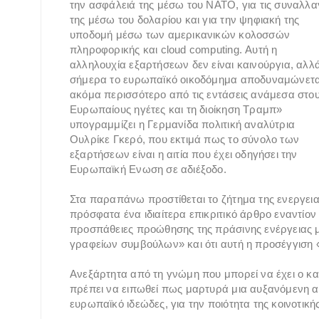
την ασφάλειά της μέσω του ΝΑΤΟ, για τις συναλλα
της μέσω του δολαρίου και για την ψηφιακή της
υποδομή μέσω των αμερικανικών κολοσσών
πληροφορικής και cloud computing. Αυτή η
αλληλουχία εξαρτήσεων δεν είναι καινούργια, αλλ
σήμερα το ευρωπαϊκό οικοδόμημα αποδυναμώνετα
ακόμα περισσότερο από τις εντάσεις ανάμεσα στο
Ευρωπαίους ηγέτες και τη διοίκηση Τραμπ»
υπογραμμίζει η Γερμανίδα πολιτική αναλύτρια
Ουλρίκε Γκερό, που εκτιμά πως το σύνολο των
εξαρτήσεων είναι η αιτία που έχει οδηγήσει την
Ευρωπαϊκή Ενωση σε αδιέξοδο.
Στα παραπάνω προστίθεται το ζήτημα της ενεργει
πρόσφατα ένα ιδιαίτερα επικριτικό άρθρο εναντίον
προσπάθειες προώθησης της πράσινης ενέργειας 
γραφείων συμβούλων» και ότι αυτή η προσέγγιση «
Ανεξάρτητα από τη γνώμη που μπορεί να έχει ο καθ
πρέπει να ειπωθεί πως μαρτυρά μια αυξανόμενη α
ευρωπαϊκό ιδεώδες, για την ποιότητα της κοινοτικ