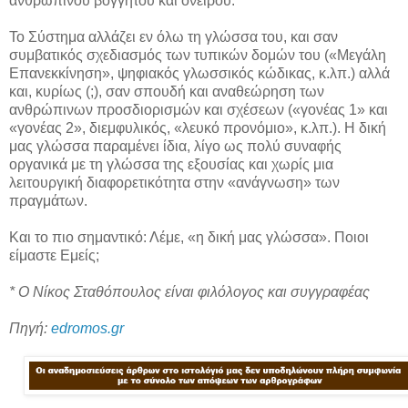
ανθρώπινου βογγητού και ονείρου.
Το Σύστημα αλλάζει εν όλω τη γλώσσα του, και σαν
συμβατικός σχεδιασμός των τυπικών δομών του («Μεγάλη
Επανεκκίνηση», ψηφιακός γλωσσικός κώδικας, κ.λπ.) αλλά
και, κυρίως (;), σαν σπουδή και αναθεώρηση των
ανθρώπινων προσδιορισμών και σχέσεων («γονέας 1» και
«γονέας 2», διεμφυλικός, «λευκό προνόμιο», κ.λπ.). Η δική
μας γλώσσα παραμένει ίδια, λίγο ως πολύ συναφής
οργανικά με τη γλώσσα της εξουσίας και χωρίς μια
λειτουργική διαφορετικότητα στην «ανάγνωση» των
πραγμάτων.
Και το πιο σημαντικό: Λέμε, «η δική μας γλώσσα». Ποιοι
είμαστε Εμείς;
* Ο Νίκος Σταθόπουλος είναι φιλόλογος και συγγραφέας
Πηγή:
edromos.gr