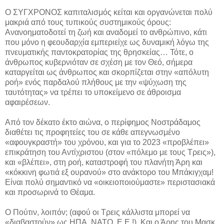
O ΣΥΓΧΡΟΝΟΣ καπιταλισμός κείται και οργανώνεται πολύ
μακριά από τους τυπικούς συστημικούς όρους:
Ανανοηματοδοτεί τη ζωή και αναδομεί το ανθρώπινο, κάτι
που μόνο η φεουδαρχία εμπεριείχε ως δυναμική λόγω της
πνευματικής παντοκρατορίας της θρησκείας… Τότε, ο
άνθρωπος κυβερνιόταν σε σχέση με τον Θεό, σήμερα
καταργείται ως άνθρωπος και σκορπίζεται στην «απόλυτη
ροή» ενός παρδαλού πλήθους με την «ψύχωση της
ταυτότητας» να τρέπει το υποκείμενο σε άθροισμα
αφαιρέσεων.
A
πό τον δέκατο έκτο αιώνα, ο περίφημος Νοστράδαμος
διαθέτει τις προφητείες του σε κάθε απεγνωσμένο
«αφουγκραστή» του χρόνου, και για το 2023 «προβλέπει»
επικράτηση του Αντίχριστου (στον «πόλεμο με τους Τρεις»),
και «βλέπει», στη ροή, καταστροφή του πλανήτη Άρη και
«κόκκινη φωτιά εξ ουρανού» στο ανάκτορο του Μπάκιγχαμ!
Είναι πολύ σημαντικό να «οικειοποιούμαστε» περιστασιακά
και προσωρινά το Θέαμα.
O
Πούτιν, λοιπόν; (αφού οι Τρεις κάλλιστα μπορεί να
«διαβαστούν» ως ΗΠΑ, ΝΑΤΟ, Ε.Ε.!). Και ο Άρης του Μασκ