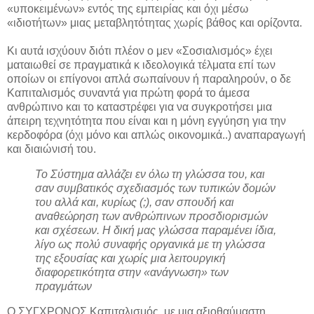
«υποκειμένων» εντός της εμπειρίας και όχι μέσω
«ιδιοτήτων» μιας μεταβλητότητας χωρίς βάθος και ορίζοντα.
Κι αυτά ισχύουν διότι πλέον ο μεν «Σοσιαλισμός» έχει
ματαιωθεί σε πραγματικά κ ιδεολογικά τέλματα επί των
οποίων οι επίγονοι απλά σωπαίνουν ή παραληρούν, ο δε
Καπιταλισμός συναντά για πρώτη φορά το άμεσα
ανθρώπινο και το καταστρέφει για να συγκροτήσει μια
άπειρη τεχνητότητα που είναι και η μόνη εγγύηση για την
κερδοφόρα (όχι μόνο και απλώς οικονομικά..) αναπαραγωγή
και διαιώνισή του.
Το Σύστημα αλλάζει εν όλω τη γλώσσα του, και
σαν συμβατικός σχεδιασμός των τυπικών δομών
του αλλά και, κυρίως (;), σαν σπουδή και
αναθεώρηση των ανθρώπινων προσδιορισμών
και σχέσεων. Η δική μας γλώσσα παραμένει ίδια,
λίγο ως πολύ συναφής οργανικά με τη γλώσσα
της εξουσίας και χωρίς μια λειτουργική
διαφορετικότητα στην «ανάγνωση» των
πραγμάτων
Ο ΣΥΓΧΡΟΝΟΣ Καπιταλισμός, με μια αξιοθαύμαστη