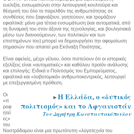
ευελιξία, ενσωματώνει στην λειτουργική κουλτούρα και
θέσμισή του όλο το παρελθόν της ανθρωπότητας σε
συνθέσεις που ξαφνιάζουν, γοητεύουν, και τρομάζουν
εφιαλτικά: μόνο μια τέτοια ενσωμάτωση (και αυτοματικά, από
τη δυναμική του στον άξονα της τεχνολογίας, και βουλησιακά
μέσω των διανοούμενων, των πολιτικών και των
επιστημόνων του) μπορεί να δημιουργήσει την αφομοίωση
σημασιών που απαιτεί μια Εκτίναξη Ποιότητας.
Είναι αφελείς, μέχρι γέλιου, όσοι πιστεύουν ότι οι ιστορικές
εξελίξεις είναι «αυτοματικές» και καθόλου προϊόν ανάλυσης
και επιλογής: Ειδικά ο Πολιτισμός του Εμπορεύματος,
εφιαλτικά και «λοβοτομικά» ανθρωποκεντρικός, λειτουργεί
με επεξεργασμένη πρόθεση.
Η Ελλάδα, ο «δυτικός
Οι
►
«π
πολιτισμός» και το Αφγανιστάν
ροφ
ητεί
Του Δημήτρη Κωνσταντακόπουλου
ες»
του
Νοστράδαμου είναι μια πρωτότυπη «λογοτεχνία του