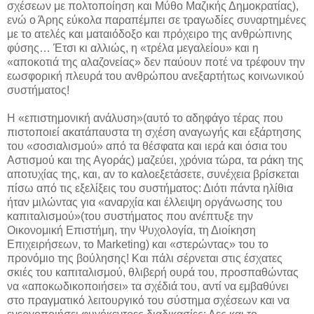
σχέσεων με πολτοποίηση και Μύθο Μαζικής Δημοκρατίας),
ενώ ο Άρης εύκολα παραπέμπει σε τραγωδίες συναρτημένες
με το ατελές και ματαιόδοξο και πρόχειρο της ανθρώπινης
φύσης… Έτσι κι αλλιώς, η «τρέλα μεγαλείου» και η
«αποκοτιά της αλαζονείας» δεν παύουν ποτέ να τρέφουν την
εωσφορική πλευρά του ανθρώπου ανεξαρτήτως κοινωνικού
συστήματος!
Η «επιστημονική ανάλυση»(αυτό το αδηφάγο τέρας που
πιστοποιεί ακατάπαυστα τη σχέση αναγωγής και εξάρτησης
του «σοσιαλισμού» από τα θέσφατα και ιερά και όσια του
Αστισμού και της Αγοράς) μαζεύει, χρόνια τώρα, τα ράκη της
αποτυχίας της, και, αν το καλοεξετάσετε, συνέχεια βρίσκεται
πίσω από τις εξελίξεις του συστήματος: Διότι πάντα ηλίθια
ήταν μιλώντας για «αναρχία και έλλειψη οργάνωσης του
καπιταλισμού»(του συστήματος που ανέπτυξε την
Οικονομική Επιστήμη, την Ψυχολογία, τη Διοίκηση
Επιχειρήσεων, το
Marketing
) και «στερώντας» του το
προνόμιο της βούλησης! Και πάλι σέρνεται στις έσχατες
σκιές του καπιταλισμού, θλιβερή ουρά του, προσπαθώντας
να «αποκωδικοποιήσει» τα σχέδιά του, αντί να εμβαθύνει
στο πραγματικό λειτουργικό του σύστημα σχέσεων και να