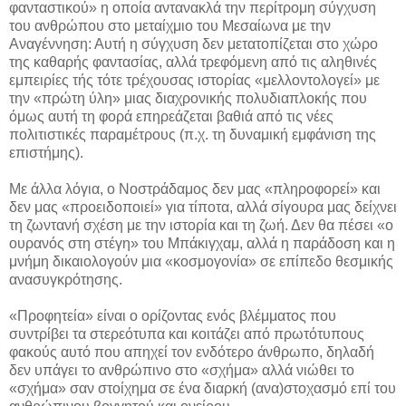
φανταστικού» η οποία αντανακλά την περίτρομη σύγχυση
του ανθρώπου στο μεταίχμιο του Μεσαίωνα με την
Αναγέννηση: Αυτή η σύγχυση δεν μετατοπίζεται στο χώρο
της καθαρής φαντασίας, αλλά τρεφόμενη από τις αληθινές
εμπειρίες τής τότε τρέχουσας ιστορίας «μελλοντολογεί» με
την «πρώτη ύλη» μιας διαχρονικής πολυδιαπλοκής που
όμως αυτή τη φορά επηρεάζεται βαθιά από τις νέες
πολιτιστικές παραμέτρους (π.χ. τη δυναμική εμφάνιση της
επιστήμης).
Με άλλα λόγια, ο Νοστράδαμος δεν μας «πληροφορεί» και
δεν μας «προειδοποιεί» για τίποτα, αλλά σίγουρα μας δείχνει
τη ζωντανή σχέση με την ιστορία και τη ζωή. Δεν θα πέσει «ο
ουρανός στη στέγη» του Μπάκιγχαμ, αλλά η παράδοση και η
μνήμη δικαιολογούν μια «κοσμογονία» σε επίπεδο θεσμικής
ανασυγκρότησης.
«Προφητεία» είναι ο ορίζοντας ενός βλέμματος που
συντρίβει τα στερεότυπα και κοιτάζει από πρωτότυπους
φακούς αυτό που απηχεί τον ενδότερο άνθρωπο, δηλαδή
δεν υπάγει το ανθρώπινο στο «σχήμα» αλλά νιώθει το
«σχήμα» σαν στοίχημα σε ένα διαρκή (ανα)στοχασμό επί του