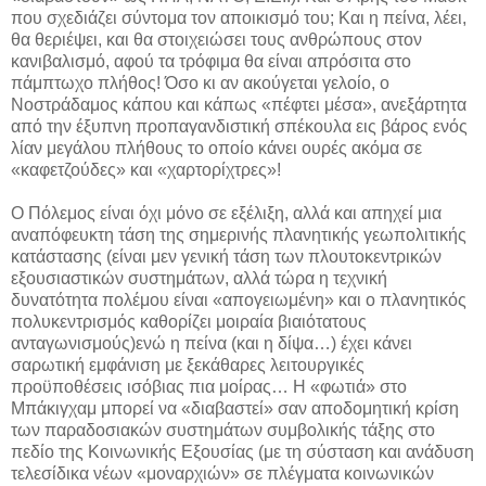
που σχεδιάζει σύντομα τον αποικισμό του; Και η πείνα, λέει,
θα θεριέψει, και θα στοιχειώσει τους ανθρώπους στον
κανιβαλισμό, αφού τα τρόφιμα θα είναι απρόσιτα στο
πάμπτωχο πλήθος! Όσο κι αν ακούγεται γελοίο, ο
Νοστράδαμος κάπου και κάπως «πέφτει μέσα», ανεξάρτητα
από την έξυπνη προπαγανδιστική σπέκουλα εις βάρος ενός
λίαν μεγάλου πλήθους το οποίο κάνει ουρές ακόμα σε
«καφετζούδες» και «χαρτορίχτρες»!
O Πόλεμος είναι όχι μόνο σε εξέλιξη, αλλά και απηχεί μια
αναπόφευκτη τάση της σημερινής πλανητικής γεωπολιτικής
κατάστασης (είναι μεν γενική τάση των πλουτοκεντρικών
εξουσιαστικών συστημάτων, αλλά τώρα η τεχνική
δυνατότητα πολέμου είναι «απογειωμένη» και ο πλανητικός
πολυκεντρισμός καθορίζει μοιραία βιαιότατους
ανταγωνισμούς)ενώ η πείνα (και η δίψα…) έχει κάνει
σαρωτική εμφάνιση με ξεκάθαρες λειτουργικές
προϋποθέσεις ισόβιας πια μοίρας… Η «φωτιά» στο
Μπάκιγχαμ μπορεί να «διαβαστεί» σαν αποδομητική κρίση
των παραδοσιακών συστημάτων συμβολικής τάξης στο
πεδίο της Κοινωνικής Εξουσίας (με τη σύσταση και ανάδυση
τελεσίδικα νέων «μοναρχιών» σε πλέγματα κοινωνικών