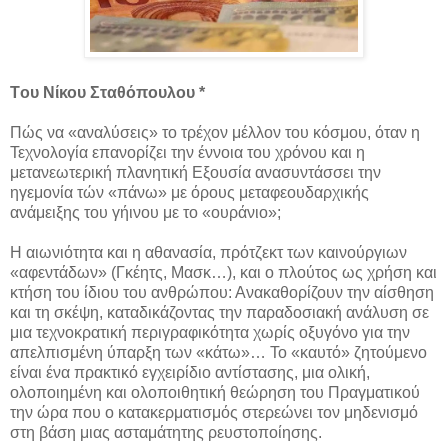
Tου Νίκου Σταθόπουλου *
Πώς να «αναλύσεις» το τρέχον μέλλον του κόσμου, όταν η
Τεχνολογία επανορίζει την έννοια του χρόνου και η
μετανεωτερική πλανητική Εξουσία ανασυντάσσει την
ηγεμονία τών «πάνω» με όρους μεταφεουδαρχικής
ανάμειξης του γήινου με το «ουράνιο»;
H αιωνιότητα και η αθανασία, πρότζεκτ των καινούργιων
«αφεντάδων» (Γκέητς, Μασκ…), και ο πλούτος ως χρήση και
κτήση του ίδιου του ανθρώπου: Ανακαθορίζουν την αίσθηση
και τη σκέψη, καταδικάζοντας την παραδοσιακή ανάλυση σε
μια τεχνοκρατική περιγραφικότητα χωρίς οξυγόνο για την
απελπισμένη ύπαρξη των «κάτω»… Το «καυτό» ζητούμενο
είναι ένα πρακτικό εγχειρίδιο αντίστασης, μια ολική,
ολοποιημένη και ολοποιθητική θεώρηση του Πραγματικού
την ώρα που ο κατακερματισμός στερεώνει τον μηδενισμό
στη βάση μιας ασταμάτητης ρευστοποίησης.