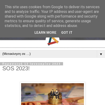
This site uses cookies from Google to deliver its services
and to analyze traffic. Your IP address and user-agent are
shared with Google along with performance and security
metrics to ensure quality of service, generate usage
statistics, and to detect and address abuse.
LEARN MORE
GOT IT
▼
Παρασκευή 13 Ιανουαρίου 2023
SOS 2023!