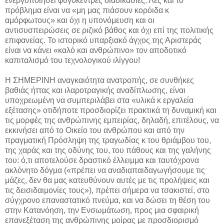
ενεργοποιήσει φυγόκεντρες διαδικασίες: Λες και το
πρόβλημα είναι να «μη μας πιάσουν κορόιδα κ
αμόρφωτους» και όχι η υπονόμευση και οι
αντισυσπειρώσεις σε ριζικό βάθος και όχι επί της πολιτικής
επιφανείας. Το ιστορικό υπαρξιακό άγχος της Αριστεράς
είναι να κάνει «καλό και ανθρώπινο» τον αποδοτικό
καπιταλισμό του τεχνολογικού ιλίγγου!
Η ΣΗΜΕΡΙΝΗ αναγκαιότητα ανατροπής, σε συνθήκες
βαθιάς ήττας και ιλαροτραγικής αναδίπλωσης, είναι
υποχρεωμένη να συμπεριλάβει στα «υλικά κ εργαλεία
εξέτασης» οτιδήποτε προσδιορίζει πρακτικά τη δυναμική και
τις μορφές της ανθρώπινης εμπειρίας, δηλαδή, επιτέλους, να
εκκινήσει από το Οικείο του ανθρώπου και από την
πραγματική Πρόσληψη της τραγωδίας κ του θριάμβου του,
της χαράς και της οδύνης του, του πάθους και της γαλήνης
του: ό,τι αποτελούσε δραστικό έλλειμμα και ταυτόχρονα
ακλόνητο δόγμα («πρέπει να αναδιαπαιδαγωγήσουμε τις
μάζες, δεν θα μας κατευθύνουν αυτές με τις προλήψεις και
τις δεισιδαιμονίες τους»), πρέπει σήμερα να τσακιστεί, στο
σύγχρονο επαναστατικό πνεύμα, και να δώσει τη θέση του
στην Κατανόηση, την Ενσωμάτωση, προς μια σφαιρική
επανεξέταση της ανθρώπινης μοίρας με προσδιορισμό