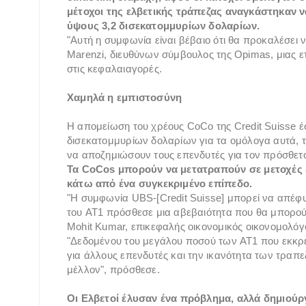
μέτοχοι της ελβετικής τράπεζας αναγκάστηκαν 
ύψους 3,2 δισεκατομμυρίων δολαρίων.
"Αυτή η συμφωνία είναι βέβαιο ότι θα προκαλέσει ν
Marenzi, διευθύνων σύμβουλος της Opimas, μιας ε
στις κεφαλαιαγορές.
Χαμηλά η εμπιστοσύνη
Η απομείωση του χρέους CoCo της Credit Suisse έ
δισεκατομμυρίων δολαρίων για τα ομόλογα αυτά,
να αποζημιώσουν τους επενδυτές για τον πρόσθετο
Τα CoCos μπορούν να μετατραπούν σε μετοχές ε
κάτω από ένα συγκεκριμένο επίπεδο.
"Η συμφωνία UBS-[Credit Suisse] μπορεί να απέφ
του AT1 πρόσθεσε μια αβεβαιότητα που θα μπορούσε
Mohit Kumar, επικεφαλής οικονομικός οικονομολόγ
"Δεδομένου του μεγάλου ποσού των AT1 που εκκρε
για άλλους επενδυτές και την ικανότητα των τρα
μέλλον", πρόσθεσε.
Οι Ελβετοί έλυσαν ένα πρόβλημα, αλλά δημιού