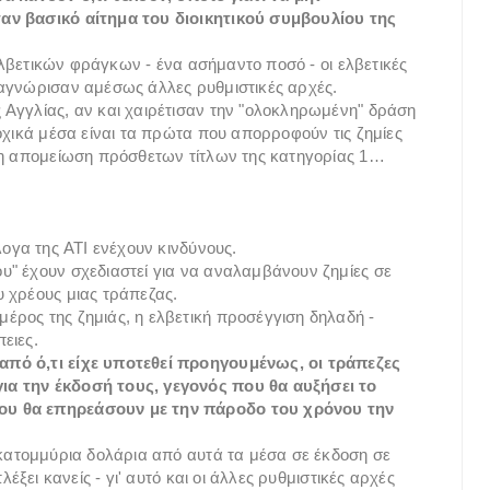
αν βασικό αίτημα του διοικητικού συμβουλίου της
 ελβετικών φράγκων - ένα ασήμαντο ποσό - οι ελβετικές
ναγνώρισαν αμέσως άλλες ρυθμιστικές αρχές.
 Αγγλίας, αν και χαιρέτισαν την "ολοκληρωμένη" δράση
οχικά μέσα είναι τα πρώτα που απορροφούν τις ζημίες
ί η απομείωση πρόσθετων τίτλων της κατηγορίας 1…
λογα της ATI ενέχουν κινδύνους.
υ" έχουν σχεδιαστεί για να αναλαμβάνουν ζημίες σε
 χρέους μιας τράπεζας.
ρος της ζημιάς, η ελβετική προσέγγιση δηλαδή -
ειες.
από ό,τι είχε υποτεθεί προηγουμένως, οι τράπεζες
ια την έκδοσή τους, γεγονός που θα αυξήσει το
ου θα επηρεάσουν με την πάροδο του χρόνου την
εκατομμύρια δολάρια από αυτά τα μέσα σε έκδοση σε
έξει κανείς - γι' αυτό και οι άλλες ρυθμιστικές αρχές