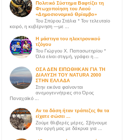
Πολιτικό Σύστημα Βαφτίζει τη
Φτωχοποίηση του Λαού
«Δημοσιονομικό Θρίαμβο»
Του Σπύρου Στάλια * Τον τελευταίο
καιρό, η κυβέρνηση —με ...
Η μάστιγα του ηλεκτρονικού
τζόγου
Του Γιώργου X. Παπασωτηρίου *
Όλα είναι στιγμή, γράφει η ...
ΟΣΑ ΔΕN ΕΙΠΩΘΗΚΑΝ ΓΙΑ ΤΗ
ΔΙΑΛΥΣΗ ΤΟΥ NATURA 2000
ΣΤΗΝ ΕΛΛΑΔΑ
Στην εικόνα φαίνονται
ανεμογεννήτριες στο Όρος
Παναχαϊκό ...
Αν τα δάση ήταν τράπεζες θα τα
είχατε σώσει ...
Ζούμε θλιβερές μέρες. Σβήνουμε
την οργή μας με δάκρυα για ...