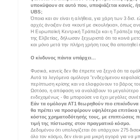
υποκύψουν σε αυτό που, υποψιάζεται κανείς, ήτ
UBS;
Όποια και αν είναι η αλήθεια, για χάρη των 3 δισ.
αρχές άνοιξαν ένα «κουτί με σκουλήκια», όπως α
Η Ευρωπαϊκή Κεντρική Τράπεζα και η Τράπεζα της
της Ελβετίας, δήλωσαν ξεχωριστά ότι τα κοινά μετ
και μόνο μετά την πλήρη χρήση τους θα απαιτηθε
Ο κίνδυνος πάντα υπάρχει…
Φυσικά, κανείς δεν θα έπρεπε να ξεχνά ότι τα ομό
Αυτά τα λεγόμενα ομόλογα "ενδεχόμενου κεφαλαίο
περίπτωση κρίσης και να ελαφρύνουν το βάρος του
Ωστόσο, η απόφαση να αναλάβουν το μεγαλύτερο μέ
ενδεχομένως - θα μπορούσε να έχει μεγάλες συνέπ
Εάν τα ομόλογα AT1 θεωρηθούν πιο επικίνδυνα 
θα πρέπει να προσφέρουν υψηλότερα επιτόκια γ
κόστος χρηματοδότησής τους, με επιπτώσεις π
τιμή της πίστωσης στον πραγματικό κόσμο.
Δεδομένου ότι υπολογίζεται ότι υπάρχουν 275 δισ
όλο τον κόσμο, δεν είναι μια μικρή αγορά για να μπλ