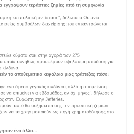
να εγγράψουν τεράστιες ζημίες από τη συμφωνία
ομική και πολιτική αντίσταση", δήλωσε ο Octavio
ταιρείας συμβούλων διαχείρισης που επικεντρώνεται
στειλε κύματα σοκ στην αγορά των 275
 τα οποία συνήθως προσφέρουν υψηλότερη απόδοση για
 κίνδυνο.
άν το αποθεματικό κεφάλαιο μιας τράπεζας πέσει
υγε ένα άμεσο γεγονός κινδύνου, αλλά η απομείωση
 να επιμείνει για εβδομάδες, αν όχι μήνες", δήλωσε ο
ος στην Ευρώπη στην Jefferies.
μούν, αυτό θα αυξήσει επίσης την προοπτική ζημιών
πεζών να τα χρησιμοποιούν ως πηγή χρηματοδότησης στο
ργησαν ένα άλλο…