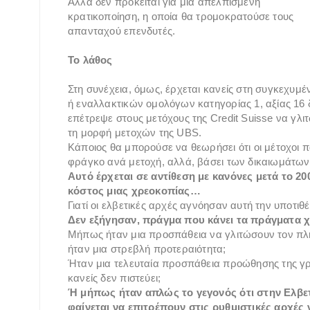
Αλλά δεν πρόκειται για μια απελπισμένη
κρατικοποίηση, η οποία θα τρομοκρατούσε τους
απανταχού επενδυτές.
Το λάθος
Στη συνέχεια, όμως, έρχεται κανείς στη συγκεχυμ
ή εναλλακτικών ομολόγων κατηγορίας 1, αξίας 16 
επέτρεψε στους μετόχους της Credit Suisse να γλ
τη μορφή μετοχών της UBS.
Κάποιος θα μπορούσε να θεωρήσει ότι οι μέτοχοι 
φράγκο ανά μετοχή, αλλά, βάσει των δικαιωμάτων,
Αυτό έρχεται σε αντίθεση με κανόνες μετά το 20
κόστος μιας χρεοκοπίας…
Γιατί οι ελβετικές αρχές αγνόησαν αυτή την υποτιθ
Δεν εξήγησαν, πράγμα που κάνει τα πράγματα χ
Μήπως ήταν μια προσπάθεια να γλιτώσουν τον πλήρ
ήταν μια στρεβλή προτεραιότητα;
Ήταν μια τελευταία προσπάθεια προώθησης της γ
κανείς δεν πιστεύει;
Ή μήπως ήταν απλώς το γεγονός ότι στην Ελβετ
φαίνεται να επιτρέπουν στις ρυθμιστικές αρχές ν