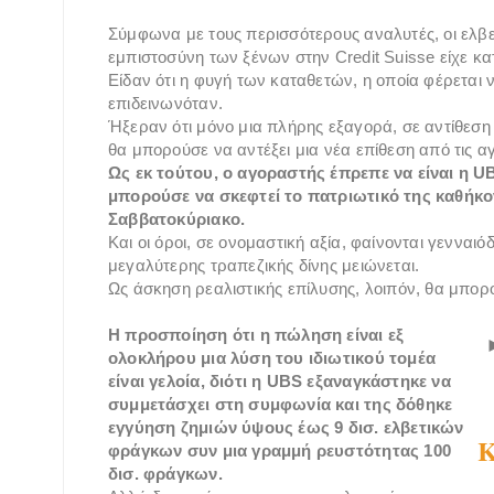
Σύμφωνα με τους περισσότερους αναλυτές, οι ελβε
εμπιστοσύνη των ξένων στην Credit Suisse είχε κα
Είδαν ότι η φυγή των καταθετών, η οποία φέρεται 
επιδεινωνόταν.
Ήξεραν ότι μόνο μια πλήρης εξαγορά, σε αντίθεση
θα μπορούσε να αντέξει μια νέα επίθεση από τις α
Ως εκ τούτου, ο αγοραστής έπρεπε να είναι η U
μπορούσε να σκεφτεί το πατριωτικό της καθήκον
Σαββατοκύριακο.
Και οι όροι, σε ονομαστική αξία, φαίνονται γενναι
μεγαλύτερης τραπεζικής δίνης μειώνεται.
Ως άσκηση ρεαλιστικής επίλυσης, λοιπόν, θα μπορο
Η προσποίηση ότι η πώληση είναι εξ
ολοκλήρου μια λύση του ιδιωτικού τομέα
είναι γελοία, διότι η UBS εξαναγκάστηκε να
συμμετάσχει στη συμφωνία και της δόθηκε
εγγύηση ζημιών ύψους έως 9 δισ. ελβετικών
Κ
φράγκων συν μια γραμμή ρευστότητας 100
δισ. φράγκων.