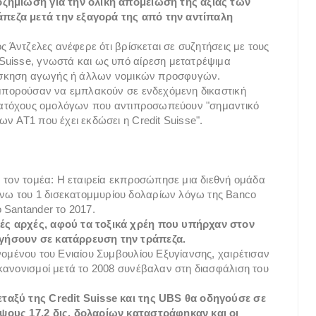
οζημίωση για την ολική απομείωση της αξίας των
πεζα μετά την εξαγορά της από την αντίπαλη
ς Άντζελες ανέφερε ότι βρίσκεται σε συζητήσεις με τους
Suisse, γνωστά και ως υπό αίρεση μετατρέψιμα
ν άσκηση αγωγής ή άλλων νομικών προσφυγών.
 μπορούσαν να εμπλακούν σε ενδεχόμενη δικαστική
ε κατόχους ομολόγων που αντιπροσωπεύουν "σημαντικό
ν AT1 που έχει εκδώσει η Credit Suisse".
ν τον τομέα: Η εταιρεία εκπροσώπησε μια διεθνή ομάδα
ω του 1 δισεκατομμυρίου δολαρίων λόγω της Banco
 Santander το 2017.
ές αρχές, αφού τα τοξικά χρέη που υπήρχαν στον
ηγήσουν σε κατάρρευση την τράπεζα.
νομένου του Ενιαίου Συμβουλίου Εξυγίανσης, χαιρέτισαν
κανονισμοί μετά το 2008 συνέβαλαν στη διασφάλιση του
ταξύ της Credit Suisse και της UBS θα οδηγούσε σε
ψους 17,2 δις. δολαρίων καταστράφηκαν και οι