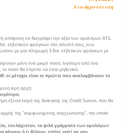
Αναδημοσίευση
ένη απόφαση να διαγράψει την αξία των ομολόγων AT1,
δισ. ελβετικών φράγκων στο σύνολό τους, ενώ
ιτώσουν με μια πληρωμή 3 δισ. ελβετικών φράγκων με
παίρνουν μόνο ένα μικρό ποσό, λιγότερο από ένα
 το ποσό θα έπρεπε να είναι μηδενικό.
08: οι μέτοχοι είναι οι πρώτοι που αναλαμβάνουν το
έμενη ιερή αρχή;
ειρότερα.
η εξευτελισμό της διοίκησης της Credit Suisse, που θα
ραμμής της "συμφωνημένης συγχώνευσης", την οποία
ία, τουλάχιστον, τα ψιλά γράμματα των ομολόγων
α κάνουν ό,τι θέλουν, οπότε γιατί να μην