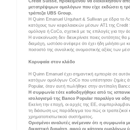
Credit Suisse, προκειμένου να διεκδικήσουν απ
μετατρέψιμων ομολόγων που είχε εκδώσει η τρά
τράπεζα UBS Group.
Η Quinn Emanuel Urquhart & Sullivan με έδρα το Λο
κατόχους των κεφαλαιακών μέσων AT1 της Credit 
ομόλογα ή CoCo, σχετικά με τις επιλογές για τη
Η ανακοίνωση δεν διευκρίνισε ποιες οντότητες θα
διαμάχη, ωστόσο ανέφερε ότι έχει ήδη μιλήσει μ
ποσοστό της συνολικής ονομαστικής αξίας των μέσω
Κορυφαία στον κλάδο
Η Quinn Emanuel έχει σημαντική εμπειρία σε αυτό
κατόχων ομολόγων CoCo που υπέστησαν ζημίες άν
Popular, όταν αυτή πωλήθηκε στην αντίπαλη Banco
Η συμφωνία τότε καθοδηγήθηκε από τις ισπανικ
ισολογισμό της Banco Popular παραλίγο να οδ
Εκείνη την εποχή, οι αρχές της ΕΕ, συμπεριλαμβα
τη διάσωση ως παράδειγμα του πώς οι τραπεζικοί 
χρηματοπιστωτικού συστήματος.
Ορισμένοι αναλυτές ανέμεναν ότι η συμφωνία με
δικαστική διαμάχη, αφού οι κάτοχοι ομολόγων ύ