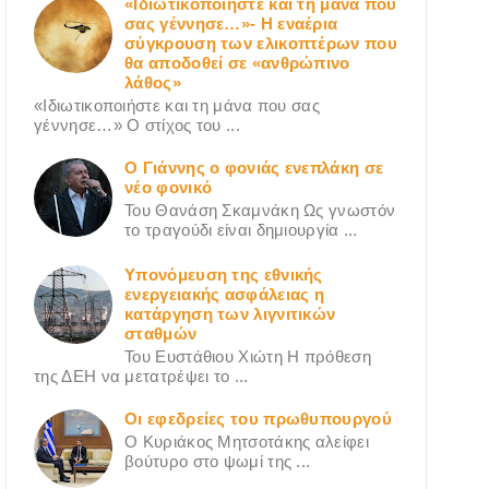
«Ιδιωτικοποιήστε και τη μάνα που
σας γέννησε…»- Η εναέρια
σύγκρουση των ελικοπτέρων που
θα αποδοθεί σε «ανθρώπινο
λάθος»
«Ιδιωτικοποιήστε και τη μάνα που σας
γέννησε…» Ο στίχος του ...
Ο Γιάννης ο φονιάς ενεπλάκη σε
νέο φονικό
Του Θανάση Σκαμνάκη Ως γνωστόν
το τραγούδι είναι δημιουργία ...
Υπονόμευση της εθνικής
ενεργειακής ασφάλειας η
κατάργηση των λιγνιτικών
σταθμών
Του Ευστάθιου Χιώτη Η πρόθεση
της ΔΕΗ να μετατρέψει το ...
Οι εφεδρείες του πρωθυπουργού
Ο Κυριάκος Μητσοτάκης αλείφει
βούτυρο στο ψωμί της ...