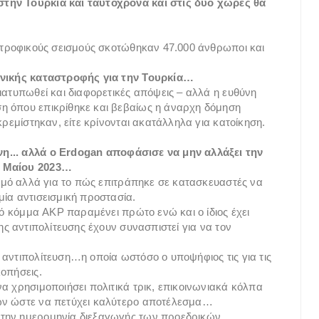
στην Τουρκία και ταυτόχρονα και στις δύο χώρες θα
αστροφικούς σεισμούς σκοτώθηκαν 47.000 άνθρωποι και
εθνικής καταστροφής για την Τουρκία…
ιατυπωθεί και διαφορετικές απόψεις – αλλά η ευθύνη
η όπου επικρίθηκε και βεβαίως η άναρχη δόμηση
κρεμίστηκαν, είτε κρίνονται ακατάλληλα για κατοίκηση.
η... αλλά ο
Erdogan αποφάσισε να μην αλλάξει την
4 Μαίου 2023…
ισμό αλλά για το πώς επιτράπηκε σε κατασκευαστές να
μία αντισεισμική προστασία.
ικό κόμμα AKP παραμένει πρώτο ενώ και ο ίδιος έχει
ης αντιπολίτευσης έχουν συνασπιστεί για να τον
 αντιπολίτευση…η οποία ωστόσο ο υποψήφιος τις για τις
κοπήσεις.
α χρησιμοποιήσει πολιτικά τρικ, επικοινωνιακά κόλπα
τών ώστε να πετύχει καλύτερο αποτέλεσμα…
 την ημερομηνία διεξαγωγής των προεδρικών