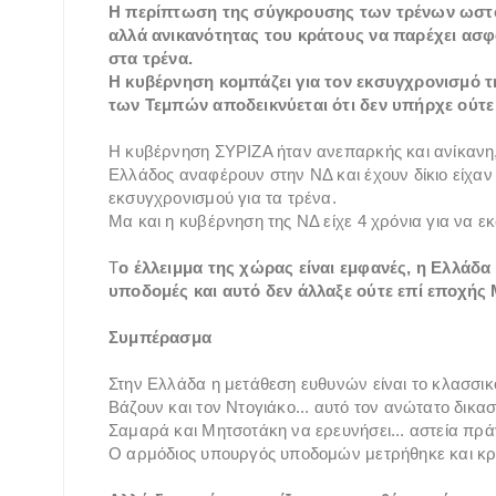
Η περίπτωση της σύγκρουσης των τρένων ωστό
αλλά ανικανότητας του κράτους να παρέχει ασφ
στα τρένα.
Η κυβέρνηση κομπάζει για τον εκσυγχρονισμό τ
των Τεμπών αποδεικνύεται ότι δεν υπήρχε ούτ
Η κυβέρνηση ΣΥΡΙΖΑ ήταν ανεπαρκής και ανίκανη, 
Ελλάδος αναφέρουν στην ΝΔ και έχουν δίκιο είχαν 
εκσυγχρονισμού για τα τρένα.
Μα και η κυβέρνηση της ΝΔ είχε 4 χρόνια για να 
Τ
ο έλλειμμα της χώρας είναι εμφανές, η Ελλάδ
υποδομές και αυτό δεν άλλαξε ούτε επί εποχή
Συμπέρασμα
Στην Ελλάδα η μετάθεση ευθυνών είναι το κλασσικ
Βάζουν και τον Ντογιάκο... αυτό τον ανώτατο δικασ
Σαμαρά και Μητσοτάκη να ερευνήσει... αστεία πρά
Ο αρμόδιος υπουργός υποδομών μετρήθηκε και κρί