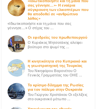
«Ιδιωτικοποιήστε και τη μάνα που
σας γέννησε…»- Η εναέρια
σύγκρουση των ελικοπτέρων που
θα αποδοθεί σε «ανθρώπινο
λάθος»
«Ιδιωτικοποιήστε και τη μάνα που σας
γέννησε…» Ο στίχος του ...
Οι εφεδρείες του πρωθυπουργού
Ο Κυριάκος Μητσοτάκης αλείφει
βούτυρο στο ψωμί της ...
Η κινητικότητα στο Κυπριακό και
η γεωστρατηγική της Τουρκίας
Του Νικηφόρου Βαρονέτου Ο
Γενικός Γραμματέας του ΟΗΕ ...
Το κρίσιμο δίλημμα της Ρωσίας
για τον πόλεμο στην Ουκρανία
Του Γιώργου Χριστάκου Οι εξελίξεις
στο ουκρανικό μέτωπο ...
Υπονόμευση της εθνικής