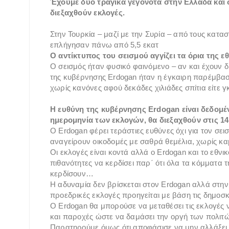
Έχουμε δύο τραγικά γεγονότα στην Ελλάδα και 
διεξαχθούν εκλογές.
Στην Τουρκία – μαζί με την Συρία – από τους κατ
επλήγησαν πάνω από 5,5 εκατ
Ο αντίκτυπος του σεισμού αγγίζει τα όρια της 
Ο σεισμός ήταν φυσικό φαινόμενο – αν και έχουν δ
της κυβέρνησης Erdogan ήταν η έγκαιρη παρέμβασ
χωρίς κανόνες αφού δεκάδες χιλιάδες σπίτια είτε γ
Η ευθύνη της κυβέρνησης Erdogan είναι δεδομέν
ημερομηνία των εκλογών, θα διεξαχθούν στις 1
Ο Erdogan φέρει τεράστιες ευθύνες όχι για τον σε
αναγείρουν οικοδομές με σαθρά θεμέλια, χωρίς κα
Οι εκλογές είναι κοντά αλλά ο Erdogan και το εθν
πιθανότητες να κερδίσει παρ΄ ότι όλα τα κόμματα τ
κερδίσουν…
Η αδυναμία δεν βρίσκεται στον Erdogan αλλά στην
προεδρικές εκλογές προηγείται με βάση τις δημοσ
Ο Erdogan θα μπορούσε να μεταθέσει τις εκλογές ν
και παροχές ώστε να δαμάσει την οργή των πολι
Παρατηρούμε όμως ότι αποφάσισε να μην αλλάξει