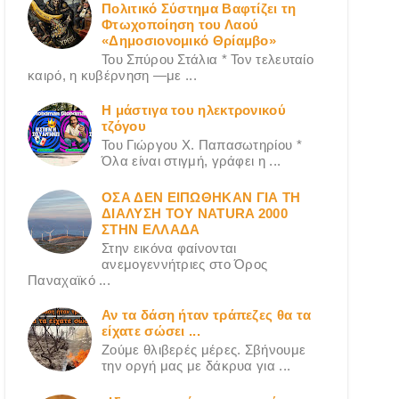
Πολιτικό Σύστημα Βαφτίζει τη
Φτωχοποίηση του Λαού
«Δημοσιονομικό Θρίαμβο»
Του Σπύρου Στάλια * Τον τελευταίο
καιρό, η κυβέρνηση —με ...
Η μάστιγα του ηλεκτρονικού
τζόγου
Του Γιώργου X. Παπασωτηρίου *
Όλα είναι στιγμή, γράφει η ...
ΟΣΑ ΔΕN ΕΙΠΩΘΗΚΑΝ ΓΙΑ ΤΗ
ΔΙΑΛΥΣΗ ΤΟΥ NATURA 2000
ΣΤΗΝ ΕΛΛΑΔΑ
Στην εικόνα φαίνονται
ανεμογεννήτριες στο Όρος
Παναχαϊκό ...
Αν τα δάση ήταν τράπεζες θα τα
είχατε σώσει ...
Ζούμε θλιβερές μέρες. Σβήνουμε
την οργή μας με δάκρυα για ...