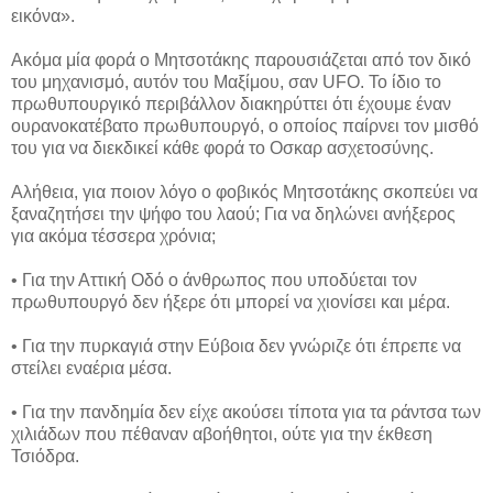
εικόνα».
Ακόμα μία φορά ο Μητσοτάκης παρουσιάζεται από τον δικό
του μηχανισμό, αυτόν του Μαξίμου, σαν UFO. Το ίδιο το
πρωθυπουργικό περιβάλλον διακηρύττει ότι έχουμε έναν
ουρανοκατέβατο πρωθυπουργό, ο οποίος παίρνει τον μισθό
του για να διεκδικεί κάθε φορά το Οσκαρ ασχετοσύνης.
Αλήθεια, για ποιον λόγο ο φοβικός Μητσοτάκης σκοπεύει να
ξαναζητήσει την ψήφο του λαού; Για να δηλώνει ανήξερος
για ακόμα τέσσερα χρόνια;
• Για την Αττική Οδό ο άνθρωπος που υποδύεται τον
πρωθυπουργό δεν ήξερε ότι μπορεί να χιονίσει και μέρα.
• Για την πυρκαγιά στην Εύβοια δεν γνώριζε ότι έπρεπε να
στείλει εναέρια μέσα.
• Για την πανδημία δεν είχε ακούσει τίποτα για τα ράντσα των
χιλιάδων που πέθαναν αβοήθητοι, ούτε για την έκθεση
Τσιόδρα.