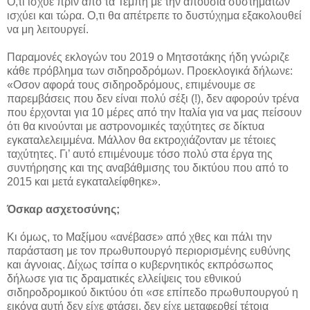
Ο,τι ίσχυε πριν από τα Τέμπη με την απουσία συστημάτων
ισχύει και τώρα. Ο,τι θα απέτρεπε το δυστύχημα εξακολουθεί
να μη λειτουργεί.
Παραμονές εκλογών του 2019 ο Μητσοτάκης ήδη γνώριζε
κάθε πρόβλημα των σιδηροδρόμων. Προεκλογικά δήλωνε:
«Οσον αφορά τους σιδηροδρόμους, επιμένουμε σε
παρεμβάσεις που δεν είναι πολύ σέξι (!), δεν αφορούν τρένα
που έρχονται για 10 μέρες από την Ιταλία για να μας πείσουν
ότι θα κινούνται με αστρονομικές ταχύτητες σε δίκτυα
εγκαταλελειμμένα. Μάλλον θα εκτροχιάζονταν με τέτοιες
ταχύτητες. Γι’ αυτό επιμένουμε τόσο πολύ στα έργα της
συντήρησης και της αναβάθμισης του δικτύου που από το
2015 και μετά εγκαταλείφθηκε».
Όσκαρ ασχετοσύνης;
Κι όμως, το Μαξίμου «ανέβασε» από χθες και πάλι την
παράσταση με τον πρωθυπουργό περιορισμένης ευθύνης
και άγνοιας. Δίχως τσίπα ο κυβερνητικός εκπρόσωπος
δήλωσε για τις δραματικές ελλείψεις του εθνικού
σιδηροδρομικού δικτύου ότι «σε επίπεδο πρωθυπουργού η
εικόνα αυτή δεν είχε φτάσει, δεν είχε μεταφερθεί τέτοια