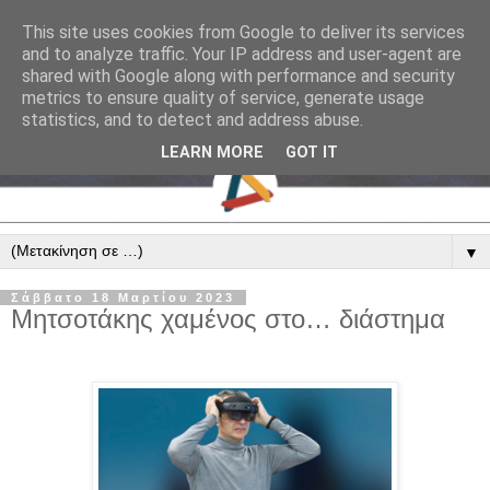
This site uses cookies from Google to deliver its services
and to analyze traffic. Your IP address and user-agent are
shared with Google along with performance and security
metrics to ensure quality of service, generate usage
statistics, and to detect and address abuse.
LEARN MORE
GOT IT
▼
Σάββατο 18 Μαρτίου 2023
Μητσοτάκης χαμένος στο… διάστημα