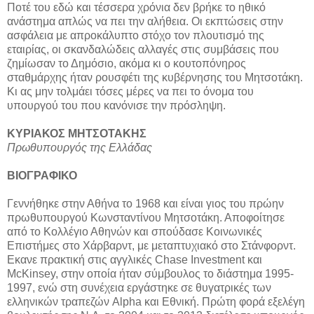
Ποτέ του εδώ και τέσσερα χρόνια δεν βρήκε το ηθικό
ανάστημα απλώς να πει την αλήθεια. Οι εκπτώσεις στην
ασφάλεια με απροκάλυπτο στόχο τον πλουτισμό της
εταιρίας, οι σκανδαλώδεις αλλαγές στις συμβάσεις που
ζημίωσαν το Δημόσιο, ακόμα κι ο κουτοπόνηρος
σταθμάρχης ήταν ρουσφέτι της κυβέρνησης του Μητσοτάκη.
Κι ας μην τολμάει τόσες μέρες να πει το όνομα του
υπουργού του που κανόνισε την πρόσληψη.
ΚΥΡΙΑΚΟΣ ΜΗΤΣΟΤΑΚΗΣ
Πρωθυπουργός της Ελλάδας
ΒΙΟΓΡΑΦΙΚΟ
Γεννήθηκε στην Αθήνα το 1968 και είναι γιος του πρώην
πρωθυπουργού Κωνσταντίνου Μητσοτάκη. Αποφοίτησε
από το Κολλέγιο Αθηνών και σπούδασε Κοινωνικές
Επιστήμες στο Χάρβαρντ, με μεταπτυχιακό στο Στάνφορντ.
Εκανε πρακτική στις αγγλικές Chase Investment και
McKinsey, στην οποία ήταν σύμβουλος το διάστημα 1995-
1997, ενώ στη συνέχεια εργάστηκε σε θυγατρικές των
ελληνικών τραπεζών Alpha και Εθνική. Πρώτη φορά εξελέγη