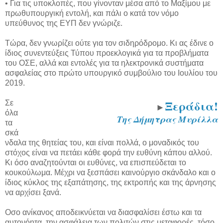
• Για τις υποκλοπές, που γίνονταν μέσα από το Μαξίμου με
πρωθυπουργική εντολή, και πάλι ο κατά τον νόμο
υπεύθυνος της ΕΥΠ δεν γνώριζε.
Τώρα, δεν γνωρίζει ούτε για τον σιδηρόδρομο. Κι ας έδινε ο
ίδιος συνεντεύξεις Τύπου προεκλογικά για τα προβλήματα
του ΟΣΕ, αλλά και εντολές για τα ηλεκτρονικά συστήματα
ασφαλείας στο πρώτο υπουργικό συμβούλιο του Ιουλίου του
2019.
Ξεράδια!
Σε
►
όλα
Της Δήμητρας Μυρίλλα
τα
σκά
νδαλα της θητείας του, και είναι πολλά, ο μοναδικός του
στόχος είναι να πετάει κάθε φορά την ευθύνη κάπου αλλού.
Κι όσο αναζητούνται οι ευθύνες, να επισπεύδεται το
κουκούλωμα. Μέχρι να ξεσπάσει καινούργιο σκάνδαλο και ο
ίδιος κύκλος της εξαπάτησης, της εκτροπής και της άρνησης
να αρχίσει ξανά.
Οσο ανίκανος αποδεικνύεται να διασφαλίσει έστω και τα
αυτονόητα, την ασφάλεια των πολιτών στις μεταφορές, τόσο