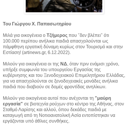
Του Γιώργου X. Παπασωτηρίου
Μιλά για οικογένεια ο
Τζήμερος
που "δεν βλέπει" ότι
100.000 περίπου ανήλικα παιδιά απασχολούνται ως
πάμφθηνη εργατική δύναμη κυρίως στον Τουρισμό και στην
Εστίαση! (artinews.gr, 6.12.2022).
Μιλούν για οικογένεια οι της
ΝΔ
, όταν πριν ενάμισι χρόνο,
υπήρξε συμφωνία του υπουργείου Εργασίας της
κυβέρνησης και του Ξενοδοχειακού Επιμελητήριου Ελλάδας,
για να απασχολούνται σε ξενοδοχειακές μονάδες ανήλικα
παιδιά που διαβιούν σε δομές φροντίδας ανηλίκων.
Μιλούν για οικογένεια αυτοί που ανέχονται τη
"μαύρη
εργασία"
σε βιοτεχνία ρούχων στο κέντρο της Αθήνας, στον
Σταθμό Λαρίσης και αλλού, όπου δεκάδες παιδιά με
καταγωγή από τη Νοτιοανατολική Ασία εντοπίστηκαν να
εργάζονται υπό άθλιες συνθήκες.