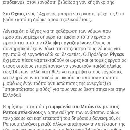
επιδεικνύει στον εργοδότη βεβαίωση γονικής έγκρισης.
Στο
Οχάιο
, ένας 14χρονος μπορεί να εργαστεί μέχρι τις 9 το
βράδυ κατά τη διάρκεια του σχολικού έτους.
Λέγεται ότι ο λόγος για τη χαλάρωση των νόμων που
προστάτευε μέχρι σήμερα τα παιδιά από την εργασία
προκύπτει από την
έλλειψη εργαζομένων.
Όμως οι
συντηρητικοί έχουν βάλει στο στόχαστρο τους νόμους για
την παιδική εργασία εδώ και δεκαετίες. Ο Πρόεδρος
Ρίγκαν
όχι μόνο πίεσε να επεκταθούν οι ώρες και οι τομείς εργασίας
στους οποίους επιτρέπονταν να εργαστούν παιδιά ηλικίας
έως 14 ετών, αλλά και ήθελε να επιτρέψει στους εργοδότες
να πληρώνουν τα παιδιά με μικρότερο από τον κατώτατο
μισθό ως έναν τρόπο αντιμετώπισης της ανεργίας! (ο
"υποκατώτατος μισθός" για τους νέους θεσπίστηκε και στην
Ελλάδα!)
Θυμίζουμε ότι κατά τη
συμφωνία του Μπάιντεν με τους
Ρεπουμπλικάνου
ς για την αύξηση των ανώτατων ορίων
του χρέους και κατ’ επέκταση του δημόσιου δανεισμού, οι
Ρεπουμπλικάνοι μεταξύ άλλων απαίτησαν την επέκταση της
νόμιμης «εργασίας» και σε παιδιά μέχρι 14 χρόνων καθώς