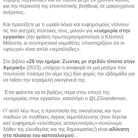
και την περικοπή της επισιτιστικής βοήθειας σε μακροχρόνια
ανέργους.
Και προσέξετε με τι ωραία λόγια και ευφημσιμούς ντύνουν
τις πιο αισχρές πολιτικές τους, μιλούν για
«ευημερία στην
εργασία»
(την φράση πρωτοχρησιμοποίησε ο Κλίντον).
Μάλιστα, οι συντηρητικοί νομοθέτες υποστηρίζουν ότι οι
«φτωχοί» είναι απλά «τεμπέληδες».
Στο βιβλίο
«2$ την ημέρα: Ζώντας με σχεδόν τίποτα στην
Αμερική»
(2015), υπάρχει η αναφορά σε μια μητέρα που
πουλούσε πλάσμα (το αίμα της) δύο φορές την εβδομάδα για
να ταΐσει την τετραμελή οικογένειά της.
Έτσι φαίνεται να τα βγάζεις πέρα ​​στην εποχή της
«ευημερίας στην εργασία», καταλήγει ο @LZGranderson.
Γι’ αυτό λέω πως η προστασία της οικογένειας και των
παιδιών σε συνθήκες άγριας εκμετάλλευσης (που λέγεται
κατ’ ευφημισμό «ελεύθερος ανταγωνισμός»-συνώνυμο
δήθεν της ελευθερίας και της δημοκρατίας!) είναι
αδύνατη
στο πλαίσιο του καπιταλισμού
…