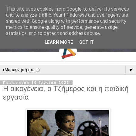
This site uses cookies from Google to deliver its services
and to analyze traffic. Your IP address and user-agent are
shared with Google along with performance and security
metrics to ensure quality of service, generate usage
statistics, and to detect and address abuse.
LEARN MORE
GOT IT
▼
Παρασκευή 30 Ιουνίου 2023
Η οικογένεια, ο Τζήμερος και η παιδική
εργασία