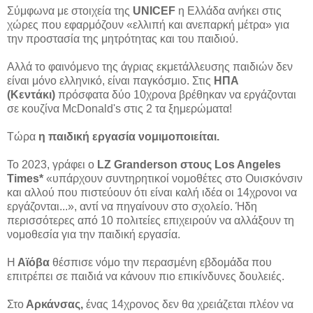
Σύμφωνα με στοιχεία της
UNICEF
η Ελλάδα ανήκει στις
χώρες που εφαρμόζουν «ελλιπή και ανεπαρκή μέτρα» για
την προστασία της μητρότητας και του παιδιού.
Αλλά το φαινόμενο της άγριας εκμετάλλευσης παιδιών δεν
είναι μόνο ελληνικό, είναι παγκόσμιο. Στις
ΗΠΑ
(Κεντάκι)
πρόσφατα δύο 10χρονα βρέθηκαν να εργάζονται
σε κουζίνα McDonald's στις 2 τα ξημερώματα!
Τώρα
η παιδική εργασία νομιμοποιείται.
Το 2023, γράφει ο
LZ Granderson στους Los Angeles
Times*
«υπάρχουν συντηρητικοί νομοθέτες στο Ουισκόνσιν
και αλλού που πιστεύουν ότι είναι καλή ιδέα οι 14χρονοι να
εργάζονται...», αντί να πηγαίνουν στο σχολείο. Ήδη
περισσότερες από 10 πολιτείες επιχειρούν να αλλάξουν τη
νομοθεσία για την παιδική εργασία.
Η
Αϊόβα
θέσπισε νόμο την περασμένη εβδομάδα που
επιτρέπει σε παιδιά να κάνουν πιο επικίνδυνες δουλειές.
Στο
Αρκάνσας,
ένας 14χρονος δεν θα χρειάζεται πλέον να