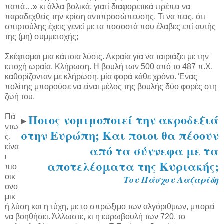
παπά…» κι άλλα βολικά, γιατί διαφορετικά πρέπει να
παραδεχθείς την κρίση αντιπροσώπευσης. Τι να πεις, ότι
σπιρτούλης έχεις γενεί με τα ποσοστά που έλαβες επί αυτής
της (μη) συμμετοχής;
Σκέφτομαι μια κάποια λύσις. Ακραία για να ταιριάζει με την
εποχή ωραία. Κλήρωση. Η βουλή των 500 από το 487 π.Χ.
καθορίζονταν με κλήρωση, μία φορά κάθε χρόνο. Ένας
πολίτης μπορούσε να είναι μέλος της βουλής δύο φορές στη
ζωή του.
Ποιος νομιμοποιεί την ακροδεξιά
Πά
►
ντω
στην Ευρώπη; Και ποιοι θα πέσουν
ς,
από τα σύννεφα με τα
είνα
ι
αποτελέσματα της Κυριακής;
πιο
οικ
Του Πάσχου Λαζαρίδη
ονο
μικ
ή λύση και η τύχη, με το σπρώξιμο των αλγόριθμων, μπορεί
να βοηθήσει. Άλλωστε, κι η ευρωβουλή των 720, το