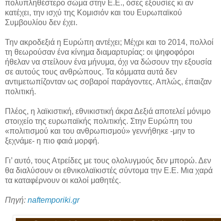
πολυπληθέστερο σώμα στην Ε.Ε., όσες εξουσίες κι αν
κατέχει, την ισχύ της Κομισιόν και του Ευρωπαϊκού
Συμβουλίου δεν έχει.
Την ακροδεξιά η Ευρώπη αντέχει; Μέχρι και το 2014, πολλοί
τη θεωρούσαν ένα κίνημα διαμαρτυρίας: οι ψηφοφόροι
ήθελαν να στείλουν ένα μήνυμα, όχι να δώσουν την εξουσία
σε αυτούς τους ανθρώπους. Τα κόμματα αυτά δεν
αντιμετωπίζονταν ως σοβαροί παράγοντες. Απλώς, έπαιζαν
πολιτική.
Πλέος, η λαϊκιστική, εθνικιστική άκρα Δεξιά αποτελεί μόνιμο
στοιχείο της ευρωπαϊκής πολιτικής. Στην Ευρώπη του
«πολιτισμού και του ανθρωπισμού» γεννήθηκε -μην το
ξεχνάμε- η πιο φαιά μορφή.
Γι’ αυτό, τους Ατρείδες με τους ολολυγμούς δεν μπορώ. Δεν
θα διαλύσουν οι εθνικολαϊκιστές σύντομα την Ε.Ε. Μια χαρά
τα καταφέρνουν οι καλοί μαθητές.
Πηγή:
naftemporiki.gr