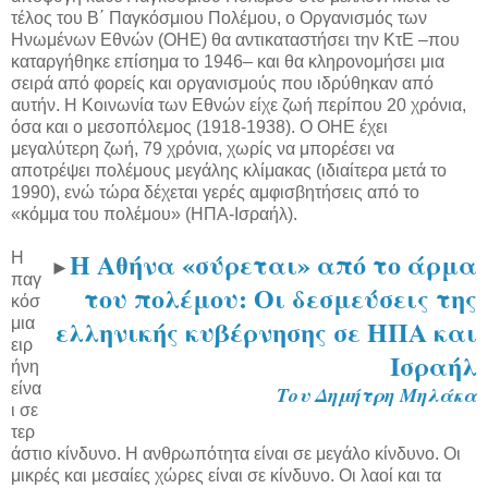
τέλος του Β΄ Παγκόσμιου Πολέμου, ο Οργανισμός των
Ηνωμένων Εθνών (ΟΗΕ) θα αντικαταστήσει την ΚτΕ –που
καταργήθηκε επίσημα το 1946– και θα κληρονομήσει μια
σειρά από φορείς και οργανισμούς που ιδρύθηκαν από
αυτήν. Η Κοινωνία των Εθνών είχε ζωή περίπου 20 χρόνια,
όσα και ο μεσοπόλεμος (1918-1938). Ο ΟΗΕ έχει
μεγαλύτερη ζωή, 79 χρόνια, χωρίς να μπορέσει να
αποτρέψει πολέμους μεγάλης κλίμακας (ιδιαίτερα μετά το
1990), ενώ τώρα δέχεται γερές αμφισβητήσεις από το
«κόμμα του πολέμου» (ΗΠΑ-Ισραήλ).
Η Αθήνα «σύρεται» από το άρμα
Η
►
παγ
του πολέμου: Οι δεσμεύσεις της
κόσ
ελληνικής κυβέρνησης σε ΗΠΑ και
μια
ειρ
Ισραήλ
ήνη
είνα
Του Δημήτρη Μηλάκα
ι σε
τερ
άστιο κίνδυνο. Η ανθρωπότητα είναι σε μεγάλο κίνδυνο. Οι
μικρές και μεσαίες χώρες είναι σε κίνδυνο. Οι λαοί και τα