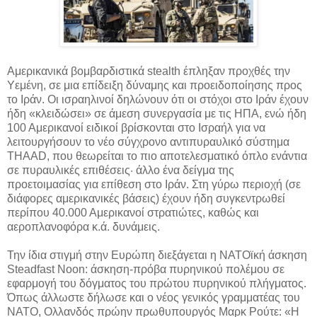
Αμερικανικά βομβαρδιστικά stealth έπληξαν προχθές την
Υεμένη, σε μια επίδειξη δύναμης και προειδοποίησης προς
το Ιράν. Οι ισραηλινοί δηλώνουν ότι οι στόχοι στο Ιράν έχουν
ήδη «κλειδώσει» σε άμεση συνεργασία με τις ΗΠΑ, ενώ ήδη
100 Αμερικανοί ειδικοί βρίσκονται στο Ισραήλ για να
λειτουργήσουν το νέο σύγχρονο αντιπυραυλικό σύστημα
THAAD, που θεωρείται το πιο αποτελεσματικό όπλο ενάντια
σε πυραυλικές επιθέσεις· άλλο ένα δείγμα της
προετοιμασίας για επίθεση στο Ιράν. Στη γύρω περιοχή (σε
διάφορες αμερικανικές βάσεις) έχουν ήδη συγκεντρωθεί
περίπου 40.000 Αμερικανοί στρατιώτες, καθώς και
αεροπλανοφόρα κ.ά. δυνάμεις.
Την ίδια στιγμή στην Ευρώπη διεξάγεται η ΝΑΤΟϊκή άσκηση
Steadfast Noon: άσκηση-πρόβα πυρηνικού πολέμου σε
εφαρμογή του δόγματος του πρώτου πυρηνικού πλήγματος.
Όπως άλλωστε δήλωσε και ο νέος γενικός γραμματέας του
ΝΑΤΟ, Ολλανδός πρώην πρωθυπουργός Μαρκ Ρούτε: «Η