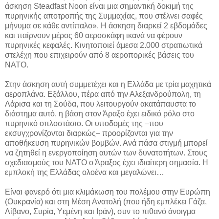
άσκηση Steadfast Noon είναι μια σημαντική δοκιμή της
πυρηνικής αποτροπής της Συμμαχίας, που στέλνει σαφές
μήνυμα σε κάθε αντίπαλο». Η άσκηση διαρκεί 2 εβδομάδες
και παίρνουν μέρος 60 αεροσκάφη ικανά να φέρουν
πυρηνικές κεφαλές. Κινητοποιεί άμεσα 2.000 στρατιωτικά
στελέχη που επιχειρούν από 8 αεροπορικές βάσεις του
ΝΑΤΟ.
Στην άσκηση αυτή συμμετέχει και η Ελλάδα με τρία μαχητικά
αεροπλάνα. Εξάλλου, πέρα από την Αλεξανδρούπολη, τη
Λάρισα και τη Σούδα, που λειτουργούν ακατάπαυστα το
διάστημα αυτό, η βάση στον Άραξο έχει ειδικό ρόλο στο
πυρηνικό οπλοστάσιο. Οι υποδομές της –που
εκσυγχρονίζονται διαρκώς– προορίζονται για την
αποθήκευση πυρηνικών βομβών. Ανά πάσα στιγμή μπορεί
να ζητηθεί η ενεργοποίηση αυτών των δυνατοτήτων. Στους
σχεδιασμούς του ΝΑΤΟ ο Άραξος έχει ιδιαίτερη σημασία. Η
εμπλοκή της Ελλάδας ολοένα και μεγαλώνει…
Είναι φανερό ότι μια κλιμάκωση του πολέμου στην Ευρώπη
(Ουκρανία) και στη Μέση Ανατολή (που ήδη εμπλέκει Γάζα,
Λίβανο, Συρία, Υεμένη και Ιράν), συν το πιθανό άνοιγμα