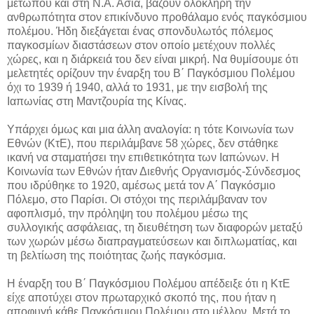
μετώπου και στη Ν.Α. Ασία, βάζουν ολόκληρη την
ανθρωπότητα στον επικίνδυνο προθάλαμο ενός παγκόσμιου
πολέμου. Ήδη διεξάγεται ένας σπονδυλωτός πόλεμος
παγκοσμίων διαστάσεων στον οποίο μετέχουν πολλές
χώρες, και η διάρκειά του δεν είναι μικρή. Να θυμίσουμε ότι
μελετητές ορίζουν την έναρξη του Β΄ Παγκόσμιου Πολέμου
όχι το 1939 ή 1940, αλλά το 1931, με την εισβολή της
Ιαπωνίας στη Μαντζουρία της Κίνας.
Υπάρχει όμως και μια άλλη αναλογία: η τότε Κοινωνία των
Εθνών (ΚτΕ), που περιλάμβανε 58 χώρες, δεν στάθηκε
ικανή να σταματήσει την επιθετικότητα των Ιαπώνων. Η
Κοινωνία των Εθνών ήταν Διεθνής Οργανισμός-Σύνδεσμος
που ιδρύθηκε το 1920, αμέσως μετά τον Α΄ Παγκόσμιο
Πόλεμο, στο Παρίσι. Οι στόχοι της περιλάμβαναν τον
αφοπλισμό, την πρόληψη του πολέμου μέσω της
συλλογικής ασφάλειας, τη διευθέτηση των διαφορών μεταξύ
των χωρών μέσω διαπραγματεύσεων και διπλωματίας, και
τη βελτίωση της ποιότητας ζωής παγκόσμια.
Η έναρξη του Β΄ Παγκόσμιου Πολέμου απέδειξε ότι η ΚτΕ
είχε αποτύχει στον πρωταρχικό σκοπό της, που ήταν η
αποφυγή κάθε Παγκόσμιου Πολέμου στο μέλλον. Μετά το