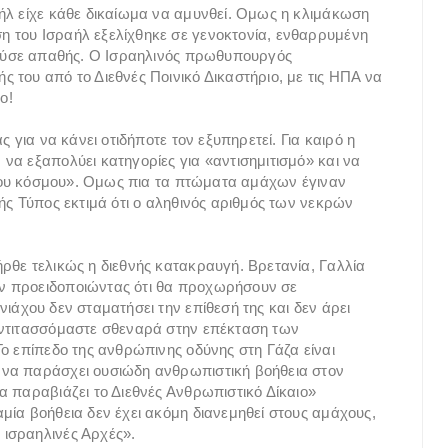
ήλ είχε κάθε δικαίωμα να αμυνθεί. Ομως η κλιμάκωση
 του Ισραήλ εξελίχθηκε σε γενοκτονία, ενθαρρυμένη
ιτούσε απαθής. Ο Ισραηλινός πρωθυπουργός
 του από το Διεθνές Ποινικό Δικαστήριο, με τις ΗΠΑ να
ο!
 για να κάνει οτιδήποτε τον εξυπηρετεί. Για καιρό η
να εξαπολύει κατηγορίες για «αντισημιτισμό» και να
ό του κόσμου». Ομως πια τα πτώματα αμάχων έγιναν
ής Τύπος εκτιμά ότι ο αληθινός αριθμός των νεκρών
ρθε τελικώς η διεθνής κατακραυγή. Βρετανία, Γαλλία
ν προειδοποιώντας ότι θα προχωρήσουν σε
ιάχου δεν σταματήσει την επίθεσή της και δεν άρει
Αντιτασσόμαστε σθεναρά στην επέκταση των
ο επίπεδο της ανθρώπινης οδύνης στη Γάζα είναι
 να παράσχει ουσιώδη ανθρωπιστική βοήθεια στον
α παραβιάζει το Διεθνές Ανθρωπιστικό Δίκαιο»
μία βοήθεια δεν έχει ακόμη διανεμηθεί στους αμάχους,
ισραηλινές Αρχές».