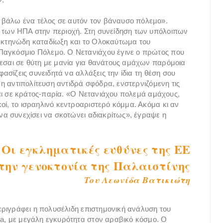
 βάλω ένα τέλος σε αυτόν τον βάναυσο πόλεμο».
α των ΗΠΑ στην περιοχή. Στη συνείδηση των υπόλοιπων
ν κτηνώδη καταδίωξη και το Ολοκαύτωμα του
Παγκόσμιο Πόλεμο. Ο Νετανιάχου έγινε ο πρώτος που
σεσαι σε θύτη με μανία για θανάτους αμάχων παρόμοια
φασίζεις συνειδητά να αλλάξεις την ίδια τη θέση σου
λ η αντιπολίτευση αντιδρά σφόδρα, ενστερνιζόμενη τις
εται σε κράτος-παρία. «Ο Νετανιάχου πολεμά αμάχους,
οί, το ισραηλινό κεντροαριστερό κόμμα. Ακόμα κι αν
 να συνεχίσει να σκοτώνει αδιακρίτως», έγραψε η
Οι εγκληματικές ευθύνες της ΕΕ
►
την γενοκτονία της Παλαιστίνης
Του Λεωνίδα Βατικιώτη
 περιγράφει η πολυσέλιδη επιστημονική ανάλυση του
na, με μεγάλη εγκυρότητα στον αραβικό κόσμο. Ο