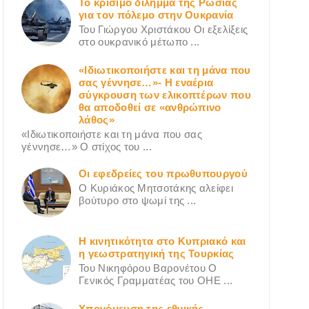
Το κρίσιμο δίλημμα της Ρωσίας
για τον πόλεμο στην Ουκρανία
Του Γιώργου Χριστάκου Οι εξελίξεις
στο ουκρανικό μέτωπο ...
«Ιδιωτικοποιήστε και τη μάνα που
σας γέννησε…»- Η εναέρια
σύγκρουση των ελικοπτέρων που
θα αποδοθεί σε «ανθρώπινο
λάθος»
«Ιδιωτικοποιήστε και τη μάνα που σας
γέννησε…» Ο στίχος του ...
Οι εφεδρείες του πρωθυπουργού
Ο Κυριάκος Μητσοτάκης αλείφει
βούτυρο στο ψωμί της ...
Η κινητικότητα στο Κυπριακό και
η γεωστρατηγική της Τουρκίας
Του Νικηφόρου Βαρονέτου Ο
Γενικός Γραμματέας του ΟΗΕ ...
Υπονόμευση της εθνικής