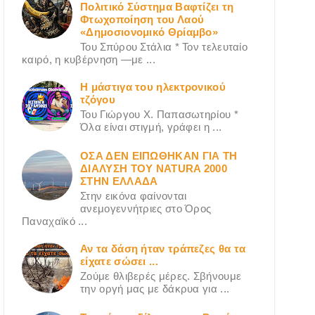
Πολιτικό Σύστημα Βαφτίζει τη
Φτωχοποίηση του Λαού
«Δημοσιονομικό Θρίαμβο»
Του Σπύρου Στάλια * Τον τελευταίο
καιρό, η κυβέρνηση —με ...
Η μάστιγα του ηλεκτρονικού
τζόγου
Του Γιώργου X. Παπασωτηρίου *
Όλα είναι στιγμή, γράφει η ...
ΟΣΑ ΔΕN ΕΙΠΩΘΗΚΑΝ ΓΙΑ ΤΗ
ΔΙΑΛΥΣΗ ΤΟΥ NATURA 2000
ΣΤΗΝ ΕΛΛΑΔΑ
Στην εικόνα φαίνονται
ανεμογεννήτριες στο Όρος
Παναχαϊκό ...
Αν τα δάση ήταν τράπεζες θα τα
είχατε σώσει ...
Ζούμε θλιβερές μέρες. Σβήνουμε
την οργή μας με δάκρυα για ...