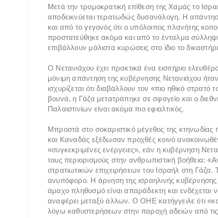
Μετά την τρομοκρατική επίθεση της Χαμάς το Ισρα
αποδεικνύεται τερατωδώς δυσανάλογη. Η απάντηση
και από το γεγονός ότι ο υπόλοιπος πλανήτης κο
προστατεύθηκε ακόμα και από το ένταλμα σύλληψής
επιβάλλουν μάλιστα κυρώσεις στο ίδιο το δικαστήρι
Ο Νετανιάχου έχει πρακτικά ένα εισιτήριο ελευθέρας
μόνιμη απάντηση της κυβέρνησης Νετανιάχου ήταν 
ισχυρίζεται ότι διαβάλλουν τον «πιο ηθικό στρατ
βουνά, η Γάζα μετατράπηκε σε σφαγείο και ο διεθν
Παλαιστινίων είναι ακόμα πιο εφιαλτικός.
Μπροστά στο σοκαριστικό μέγεθος της κτηνωδίας ή
και Καναδάς εξέδωσαν προχθές κοινό ανακοινωθέ
«συγκεκριμένες ενέργειες», εάν η κυβέρνηση Νεταν
τους περιορισμούς στην ανθρωπιστική βοήθεια: «
στρατιωτικών επιχειρήσεων του Ισραήλ στη Γάζα. Τ
ανυπόφορο. Η άρνηση της ισραηλινής κυβέρνησης
άμαχο πληθυσμό είναι απαράδεκτη και ενδέχεται ν
αναφέρει μεταξύ άλλων. Ο ΟΗΕ κατήγγειλε ότι «κα
λόγω καθυστερήσεων στην παροχή αδειών από τις 