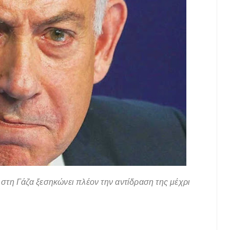
στη Γάζα ξεσηκώνει πλέον την αντίδραση της μέχρι