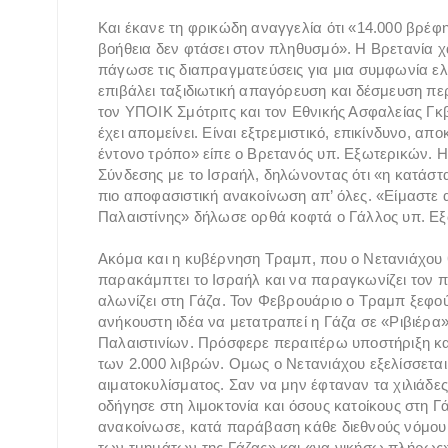
Και έκανε τη φρικώδη αναγγελία ότι «14.000 βρέφ
βοήθεια δεν φτάσει στον πληθυσμό». Η Βρετανία χ
πάγωσε τις διαπραγματεύσεις για μια συμφωνία ελ
επιβάλει ταξιδιωτική απαγόρευση και δέσμευση πε
τον ΥΠΟΙΚ Σμότριτς και τον Εθνικής Ασφαλείας Γκβι
έχει απομείνει. Είναι εξτρεμιστικό, επικίνδυνο, απ
έντονο τρόπο» είπε ο Βρετανός υπ. Εξωτερικών. 
Σύνδεσης με το Ισραήλ, δηλώνοντας ότι «η κατάστα
πιο αποφασιστική ανακοίνωση απ’ όλες. «Είμαστε
Παλαιστίνης» δήλωσε ορθά κοφτά ο Γάλλος υπ. 
Ακόμα και η κυβέρνηση Τραμπ, που ο Νετανιάχου 
παρακάμπτει το Ισραήλ και να παραγκωνίζει τον 
αλωνίζει στη Γάζα. Τον Φεβρουάριο ο Τραμπ ξεφού
ανήκουστη ιδέα να μετατραπεί η Γάζα σε «Ριβιέρα»
Παλαιστινίων. Πρόσφερε περαιτέρω υποστήριξη 
των 2.000 λιβρών. Ομως ο Νετανιάχου εξελίσσεται
αιματοκυλίσματος. Σαν να μην έφταναν τα χιλιάδες 
οδήγησε στη λιμοκτονία και όσους κατοίκους στη
ανακοίνωσε, κατά παράβαση κάθε διεθνούς νόμου κ
των τμημάτων της Γάζας» και «να νικήσω πλήρως