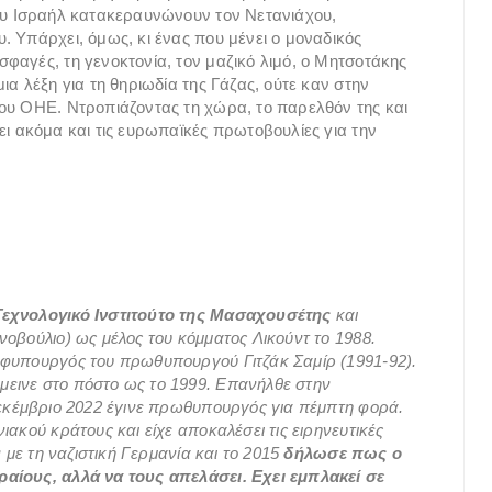
του Ισραήλ κατακεραυνώνουν τον Νετανιάχου,
. Υπάρχει, όμως, κι ένας που μένει ο μοναδικός
φαγές, τη γενοκτονία, τον μαζικό λιμό, ο Μητσοτάκης
ια λέξη για τη θηριωδία της Γάζας, ούτε καν στην
ου ΟΗΕ. Ντροπιάζοντας τη χώρα, το παρελθόν της και
ει ακόμα και τις ευρωπαϊκές πρωτοβουλίες για την
Τεχνολογικό Ινστιτούτο της Μασαχουσέτης
και
οβούλιο) ως μέλος του κόμματος Λικούντ το 1988.
υφυπουργός του πρωθυπουργού Γιτζάκ Σαμίρ (1991-92).
εινε στο πόστο ως το 1999. Επανήλθε στην
Δεκέμβριο 2022 έγινε πρωθυπουργός για πέμπτη φορά.
ακού κράτους και είχε αποκαλέσει τις ειρηνευτικές
 με τη ναζιστική Γερμανία και το 2015
δήλωσε πως ο
ραίους, αλλά να τους απελάσει. Εχει εμπλακεί σε