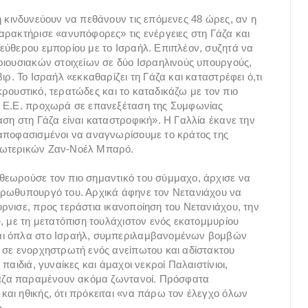
η κινδυνεύουν να πεθάνουν τις επόμενες 48 ώρες, αν η
αρακτήρισε «ανυπόφορες» τις ενέργειες στη Γάζα και
εύθερου εμπορίου με το Ισραήλ. Επιπλέον, συζητά να
ριουσιακών στοιχείων σε δύο Ισραηλινούς υπουργούς,
ρ. Το Ισραήλ «εκκαθαρίζει τη Γάζα και καταστρέφει ό,τι
οκρουστικό, τερατώδες και το καταδικάζω με τον πιο
Η Ε.Ε. προχωρά σε επανεξέταση της Συμφωνίας
ση στη Γάζα είναι καταστροφική». Η Γαλλία έκανε την
 αποφασισμένοι να αναγνωρίσουμε το κράτος της
Εξωτερικών Ζαν-Νοέλ Μπαρό.
θεωρούσε τον πιο σημαντικό του σύμμαχο, άρχισε να
πρωθυπουργό του. Αρχικά άφηνε τον Νετανιάχου να
ρνισε, προς τεράστια ικανοποίηση του Νετανιάχου, την
, με τη μετατόπιση τουλάχιστον ενός εκατομμυρίου
και όπλα στο Ισραήλ, συμπεριλαμβανομένων βομβών
 σε ενορχηστρωτή ενός ανείπωτου και αδίστακτου
παιδιά, γυναίκες και άμαχοι νεκροί Παλαιστίνιοι,
 Γάζα παραμένουν ακόμα ζωντανοί. Πρόσφατα
αι ηθικής, ότι πρόκειται «να πάρω τον έλεγχο όλων
».