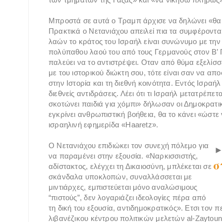
Μπροστά σε αυτά ο Τραμπ άρχισε να δηλώνει «θα
Πρακτικά ο Νετανιάχου απειλεί πια τα συμφέροντ
λαών το κράτος του Ισραήλ είναι συνώνυμο με τη
πολύπαθου λαού του από τους Γερμανούς στον Β’ 
παλεύει να το αντιστρέψει. Οταν από θύμα εξελίσ
με του ιστορικού διώκτη σου, τότε είναι σαν να απο
στην Ιστορία και τη διεθνή κοινότητα. Εντός Ισραή
διεθνείς αντιδράσεις. Λέει ότι τι Ισραήλ μετατρέπ
σκοτώνει παιδιά για χόμπι» δήλωσαν οι Δημοκρατικ
εγκρίνει ανθρωπιστική βοήθεια, θα το κάνει «ώστε
ισραηλινή εφημερίδα «Haaretz».
Ο Νετανιάχου επιδιώκει τον συνεχή πόλεμο για
να παραμένει στην εξουσία. «Ναρκισσιστής,
σ
αδίστακτος, ελέγχει τη Δικαιοσύνη, μπλέκεται σε
σκάνδαλα υποκλοπών, συναλλάσσεται με
μιντιάρχες, εμπιστεύεται μόνο αναλώσιμους
“πιστούς”, δεν λογαριάζει ιδεολογίες πέρα από
τη δική του εξουσία, αντιδημοκρατικός». Ετσι τον
λιβανέζικου κέντρου πολιτικών μελετών al-Zaytou