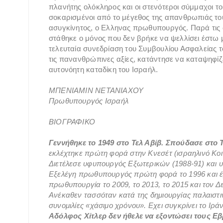
πλανήτης ολόκληρος και οι στενότεροι σύμμαχοι 
σοκαρισμένοι από το μέγεθος της απανθρωπιάς του
ασυγκίνητος, ο Ελληνας πρωθυπουργός. Παρά τις σ
στάθηκε ο μόνος που δεν βρήκε να ψελλίσει έστω μ
τελευταία συνεδρίαση του Συμβουλίου Ασφαλείας τ
τις πανανθρώπινες αξίες, κατάντησε να καταψηφίζ
αυτονόητη καταδίκη του Ισραήλ.
ΜΠΕΝΙΑΜΙΝ ΝΕΤΑΝΙΑΧΟΥ
Πρωθυπουργός Ισραήλ
ΒΙΟΓΡΑΦΙΚΟ
Γεννήθηκε το 1949 στο Τελ Αβίβ. Σπούδασε στο 
εκλέχτηκε πρώτη φορά στην Κνεσέτ (ισραηλινό Κοιν
Διετέλεσε υφυπουργός Εξωτερικών (1988-91) και 
Εξελέγη πρωθυπουργός πρώτη φορά το 1996 και έμ
πρωθυπουργία το 2009, το 2013, το 2015 και τον 
Ανέκαθεν τασσόταν κατά της δημιουργίας παλαιστινι
συνομιλίες «χάσιμο χρόνου». Εχει συγκρίνει το Ιράν
Αδόλφος Χίτλερ δεν ήθελε να εξοντώσει τους Εβ