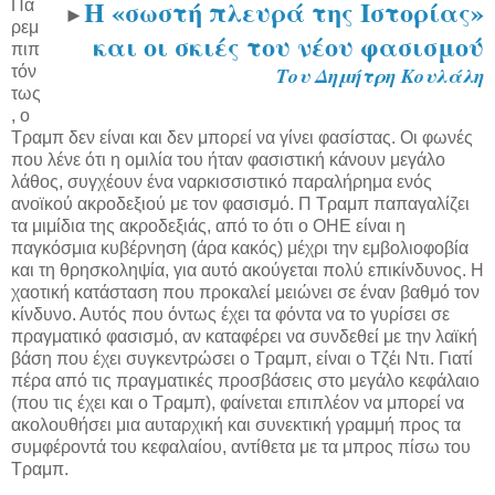
Η «σωστή πλευρά της Iστορίας»
Πα
►
ρεμ
και οι σκιές του νέου φασισμού
πιπ
τόν
Του Δημήτρη Κουλάλη
τως
, ο
Τραμπ δεν είναι και δεν μπορεί να γίνει φασίστας. Οι φωνές
που λένε ότι η ομιλία του ήταν φασιστική κάνουν μεγάλο
λάθος, συγχέουν ένα ναρκισσιστικό παραλήρημα ενός
ανοϊκού ακροδεξιού με τον φασισμό. Π Τραμπ παπαγαλίζει
τα μιμίδια της ακροδεξιάς, από το ότι ο ΟΗΕ είναι η
παγκόσμια κυβέρνηση (άρα κακός) μέχρι την εμβολιοφοβία
και τη θρησκοληψία, για αυτό ακούγεται πολύ επικίνδυνος. Η
χαοτική κατάσταση που προκαλεί μειώνει σε έναν βαθμό τον
κίνδυνο. Αυτός που όντως έχει τα φόντα να το γυρίσει σε
πραγματικό φασισμό, αν καταφέρει να συνδεθεί με την λαϊκή
βάση που έχει συγκεντρώσει ο Τραμπ, είναι ο Τζέι Ντι. Γιατί
πέρα από τις πραγματικές προσβάσεις στο μεγάλο κεφάλαιο
(που τις έχει και ο Τραμπ), φαίνεται επιπλέον να μπορεί να
ακολουθήσει μια αυταρχική και συνεκτική γραμμή προς τα
συμφέροντά του κεφαλαίου, αντίθετα με τα μπρος πίσω του
Τραμπ.