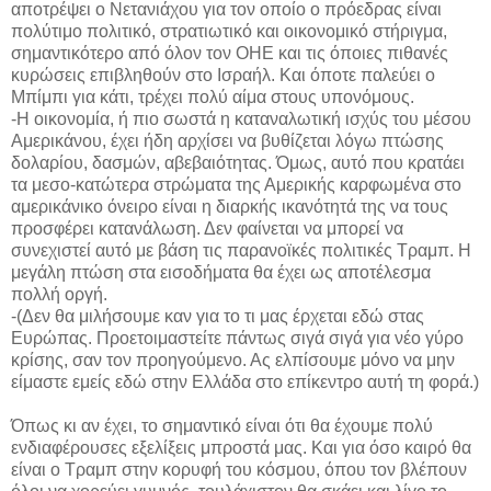
αποτρέψει ο Νετανιάχου για τον οποίο ο πρόεδρας είναι
πολύτιμο πολιτικό, στρατιωτικό και οικονομικό στήριγμα,
σημαντικότερο από όλον τον ΟΗΕ και τις όποιες πιθανές
κυρώσεις επιβληθούν στο Ισραήλ. Και όποτε παλεύει ο
Μπίμπι για κάτι, τρέχει πολύ αίμα στους υπονόμους.
-Η οικονομία, ή πιο σωστά η καταναλωτική ισχύς του μέσου
Αμερικάνου, έχει ήδη αρχίσει να βυθίζεται λόγω πτώσης
δολαρίου, δασμών, αβεβαιότητας. Όμως, αυτό που κρατάει
τα μεσο-κατώτερα στρώματα της Αμερικής καρφωμένα στο
αμερικάνικο όνειρο είναι η διαρκής ικανότητά της να τους
προσφέρει κατανάλωση. Δεν φαίνεται να μπορεί να
συνεχιστεί αυτό με βάση τις παρανοϊκές πολιτικές Τραμπ. Η
μεγάλη πτώση στα εισοδήματα θα έχει ως αποτέλεσμα
πολλή οργή.
-(Δεν θα μιλήσουμε καν για το τι μας έρχεται εδώ στας
Ευρώπας. Προετοιμαστείτε πάντως σιγά σιγά για νέο γύρο
κρίσης, σαν τον προηγούμενο. Ας ελπίσουμε μόνο να μην
είμαστε εμείς εδώ στην Ελλάδα στο επίκεντρο αυτή τη φορά.)
Όπως κι αν έχει, το σημαντικό είναι ότι θα έχουμε πολύ
ενδιαφέρουσες εξελίξεις μπροστά μας. Και για όσο καιρό θα
είναι ο Τραμπ στην κορυφή του κόσμου, όπου τον βλέπουν