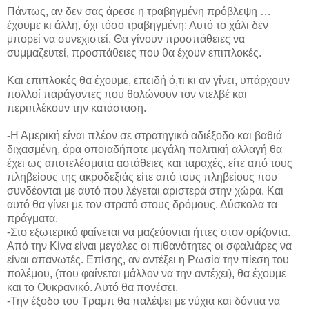
Πάντως, αν δεν σας άρεσε η τραβηγμένη πρόβλεψη …
έχουμε κι άλλη, όχι τόσο τραβηγμένη: Αυτό το χάλι δεν
μπορεί να συνεχιστεί. Θα γίνουν προσπάθειες να
συμμαζευτεί, προσπάθειες που θα έχουν επιπλοκές.
Και επιπλοκές θα έχουμε, επειδή ό,τι κι αν γίνει, υπάρχουν
πολλοί παράγοντες που θολώνουν τον ντελβέ και
περιπλέκουν την κατάσταση.
-Η Αμερική είναι πλέον σε στρατηγικό αδιέξοδο και βαθιά
διχασμένη, άρα οποιαδήποτε μεγάλη πολιτική αλλαγή θα
έχει ως αποτελέσματα αστάθειες και ταραχές, είτε από τους
πληβείους της ακροδεξιάς είτε από τους πληβείους που
συνδέονται με αυτό που λέγεται αριστερά στην χώρα. Και
αυτό θα γίνει με τον στρατό στους δρόμους. Δύσκολα τα
πράγματα.
-Στο εξωτερικό φαίνεται να μαζεύονται ήττες στον ορίζοντα.
Από την Κίνα είναι μεγάλες οι πιθανότητες οι σφαλιάρες να
είναι απανωτές. Επίσης, αν αντέξει η Ρωσία την πίεση του
πολέμου, (που φαίνεται μάλλον να την αντέχει), θα έχουμε
και το Ουκρανικό. Αυτό θα πονέσει.
-Την έξοδο του Τραμπ θα παλέψει με νύχια και δόντια να