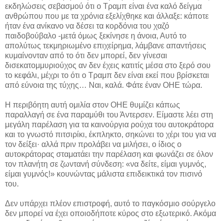
εκδηλώσεις σεβασμού ότι ο Τραμπ είναι ένα καλό δείγμα
ανθρώπου που με τα χρόνια εξελίχθηκε και άλλαξε: κάποτε
ήταν ένα ανίκανο να δέσει τα κορδόνια του χαζό
παιδοβούβαλο -μετά όμως ξεκίνησε η άνοια,
Αυτό το
απολύτως τεκμηριωμένο επιχείρημα, λάμβανε απαντήσεις
κυμαίνονταν από το ότι δεν μπορεί, δεν γίνεσαι
δισεκατομμυριούχος αν δεν έχεις κατιτίς μέσα στο ξερό σου
το κεφάλι, μέχρι το ότι ο Τραμπ δεν είναι εκεί που βρίσκεται
από εύνοια της τύχης… Ναι, καλά. Φάτε έναν ΟΗΕ τώρα.
Η περιβόητη αυτή ομιλία στον ΟΗΕ θυμίζει κάπως
παραλλαγή σε ένα παραμύθι του Άντερσεν. Είμαστε λέει στη
μεγάλη παρέλαση για τα καινούργια ρούχα του αυτοκράτορα
και το γνωστό πιτσιρίκι, έκπληκτο, σηκώνει το χέρι του για να
τον δείξει· αλλά πριν προλάβει να μιλήσει, ο ίδιος ο
αυτοκράτορας σταματάει την παρέλαση και φωνάζει σε όλον
τον πλανήτη σε ζωντανή σύνδεση: «να δείτε, είμαι γυμνός,
είμαι γυμνός!» κουνώντας μάλιστα επιδεικτικά τον πισινό
του.
Δεν υπάρχει πλέον επιστροφή, αυτό το παγκόσμιο σούργελο
δεν μπορεί να έχει οποιοδήποτε κύρος στο εξωτερικό. Ακόμα