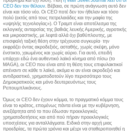
πρόβλημα και όχι λύση. Ήδη
η Wall Street Journal λέει ότι οι
CEO δεν τον θέλουν
. Βέβαια, σε πρώτη ανάγνωση αυτό δεν
είναι και τόσο νέο. Οι CEO ποτέ δεν τον ήθελαν και τόσο
πολύ (εκτός από τους πετρελαιάδες και την μαφία της
«υψηλής τεχνολογίας»). Ο Τραμπ είναι αποτέλεσμα της
εκλογικής ανταρσίας της βαθιάς λευκής Αμερικής, αγροτικής
και μικροαστικής, με λεφτά αλλά όχι βαθύπλουτης, με
επισφαλή ταξική θέση στην τρέχουσα συγκυρία· την
εκφράζει όντας ακροδεξιός, ασταθής, χωρίς σκέψη, μόνο
ένστικτο, χαωμένος και χωρίς αύριο. Για αυτό, επειδή
υπάρχει εδώ ένα αυθεντικό λαϊκό κίνημα από πίσω (το
MAGA), οι CEO που είναι από τη θέση τους επιφυλακτικοί
απέναντι σε κάθε τι λαϊκό, ακόμα κι αν είναι ακροδεξιό και
αντιδραστικό, χρηματοδοτούν λίγο περισσότερο τους
Δημοκρατικούς και μόνο δευτερευόντως τους
Ρεπουμπλικάνους.
Όμως οι CEO δεν έχουν κόμμα, το πραγματικό κόμμα τους
είναι το κράτος, επομένως πάντα είναι με την κυβέρνηση,
ανεξάρτητα από το που έδωσαν προεκλογικές
χρηματοδοτήσεις και από πού πήραν προεκλογικές
υποσχέσεις για ανταλλάγματα. Ειδικά στην αρχή μιας
προεδρίας, τα πρώτα χρόνια και μέχρι να σταθεροποιηθεί η