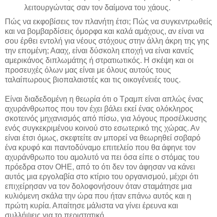
λειτουργώντας σαν τον δαίμονα του χάους.
Πώς να εκφοβίσεις τον πλανήτη έτσι; Πώς να συγκεντρωθείς
και να βομβαρδίσεις όμορφα και καλά αμάχους, αν είναι να
σου έρθει εντολή για νέους στόχους στην άλλη άκρη της γης
την επομένη; Αααχ, είναι δύσκολη εποχή να είναι κανείς
αμερικάνος διπλωμάτης ή στρατιωτικός. Η σκέψη και οι
προσευχές όλων μας είναι με όλους αυτούς τους
ταλαίπωρους βιοπαλαιστές και τις οικογένειές τους.
Είναι διαδεδομένη η θεωρία ότι ο Τραμπ είναι απλώς ένας
αχυράνθρωπος που τον έχει βάλει εκεί ένας ολόκληρος
σκοτεινός μηχανισμός από πίσω, για λόγους προσέλκυσης
ενός συγκεκριμένου κοινού στο εσωτερικό της χώρας. Αν
είναι έτσι όμως, σκεφτείτε αν μπορεί να θεωρηθεί σοβαρό
ένα κρυφό και παντοδύναμο επιτελείο που θα άφηνε τον
αχυράνθρωπο του αμολυτό να πει όσα είπε ο στόμας του
πρόεδρα στον ΟΗΕ, από το ότι δεν τον άφησαν να κάνει
αυτός μια εργολαβία στο κτίριο του οργανισμού, μέχρι ότι
επιχείρησαν να τον δολοφονήσουν όταν σταμάτησε μια
κυλιόμενη σκάλα την ώρα που ήταν επάνω αυτός και η
πρώτη κυρία. Απαίτησε μάλιστα να γίνει έρευνα και
συλλήψεις για το περιστατικό.