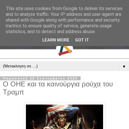
This site uses cookies from Google to deliver its services
and to analyze traffic. Your IP address and user-agent are
shared with Google along with performance and security
metrics to ensure quality of service, generate usage
statistics, and to detect and address abuse.
LEARN MORE
GOT IT
▼
Παρασκευή 26 Σεπτεμβρίου 2025
Ο ΟΗΕ και τα καινούργια ρούχα του
Τραμπ