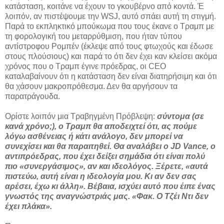
κατάσταση, κοιτάνε να έχουν το γκουβέρνο από κοντά. Έ
λοιπόν, αν πιστέψουμε την WSJ, αυτό σπάει αυτή τη στιγμή.
Παρά το εκπληκτικό μπούκωμα που τους έκανε ο Τραμπ με
τη φορολογική του μεταρρύθμιση, που ήταν τύπου
αντίστροφου Ρομπέν (έκλεψε από τους φτωχούς και έδωσε
στους πλούσιους) και παρά το ότι δεν έχει καν κλείσει ακόμα
χρόνος που ο Τραμπ έγινε πρόεδρας, οι CΕΟ
καταλαβαίνουν ότι η κατάσταση δεν είναι διατηρήσιμη και ότι
θα χάσουν μακροπρόθεσμα. Δεν θα αργήσουν τα
παρατράγουδα.
Ορίστε λοιπόν μια Τραβηγμένη Πρόβλεψη:
σύντομα (σε
κανά χρόνο;), ο Τραμπ θα αποδειχτεί ότι, ας πούμε
λόγω ασθένειας ή κάτι ανάλογο, δεν μπορεί να
συνεχίσει και θα παραιτηθεί. Θα αναλάβει ο JD Vance, ο
αντιπρόεδρας, που έχει δείξει σημάδια ότι είναι πολύ
πιο «συνεργάσιμος», αν και ιδεολόγος. Ξέρετε, «αυτά
πιστεύω, αυτή είναι η ιδεολογία μου. Κι αν δεν σας
αρέσει, έχω κι άλλη». Βέβαια, ισχύει αυτό που έιπε ένας
γνωστός της αναγνώστριάς μας. «Φακ. Ο Τζέι Ντι δεν
έχει πλάκα».