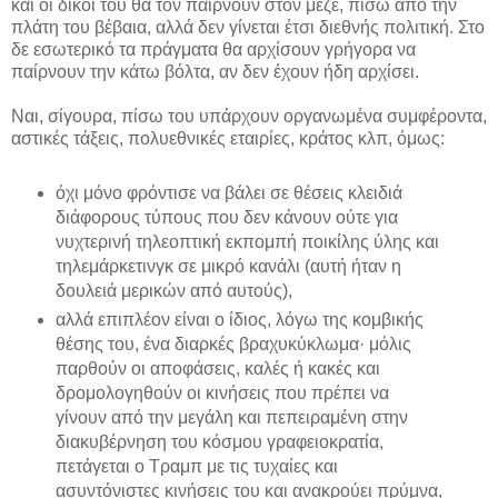
και οι δικοί του θα τον παίρνουν στον μεζέ, πίσω από την
πλάτη του βέβαια, αλλά δεν γίνεται έτσι διεθνής πολιτική. Στο
δε εσωτερικό τα πράγματα θα αρχίσουν γρήγορα να
παίρνουν την κάτω βόλτα, αν δεν έχουν ήδη αρχίσει.
Ναι, σίγουρα, πίσω του υπάρχουν οργανωμένα συμφέροντα,
αστικές τάξεις, πολυεθνικές εταιρίες, κράτος κλπ, όμως:
όχι μόνο φρόντισε να βάλει σε θέσεις κλειδιά
διάφορους τύπους που δεν κάνουν ούτε για
νυχτερινή τηλεοπτική εκπομπή ποικίλης ύλης και
τηλεμάρκετινγκ σε μικρό κανάλι (αυτή ήταν η
δουλειά μερικών από αυτούς),
αλλά επιπλέον είναι ο ίδιος, λόγω της κομβικής
θέσης του, ένα διαρκές βραχυκύκλωμα· μόλις
παρθούν οι αποφάσεις, καλές ή κακές και
δρομολογηθούν οι κινήσεις που πρέπει να
γίνουν από την μεγάλη και πεπειραμένη στην
διακυβέρνηση του κόσμου γραφειοκρατία,
πετάγεται ο Τραμπ με τις τυχαίες και
ασυντόνιστες κινήσεις του και ανακρούει πρύμνα,