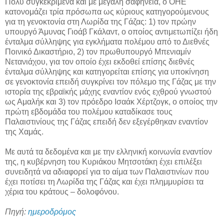
Πολύ συγκεκριμένα και με μεγάλη σαφήνεια, ο ΟΗΕ
κατονομάζει τρία πρόσωπα ως κύριους κατηγορούμενους
για τη γενοκτονία στη Λωρίδα της Γάζας: 1) τον πρώην
υπουργό Άμυνας Γιοάβ Γκάλαντ, ο οποίος αντιμετωπίζει ήδη
ένταλμα σύλληψης για εγκλήματα πολέμου από το Διεθνές
Ποινικό Δικαστήριο, 2) τον πρωθυπουργό Μπενιαμίν
Νετανιάχου, για τον οποίο έχει εκδοθεί επίσης διεθνές
ένταλμα σύλληψης και κατηγορείται επίσης για υποκίνηση
σε γενοκτονία επειδή συγκρίνει τον πόλεμο της Γάζας με την
ιστορία της εβραϊκής μάχης εναντίον ενός εχθρού γνωστού
ως Αμαλήκ και 3) τον πρόεδρο Ισαάκ Χέρτζογκ, ο οποίος την
πρώτη εβδομάδα του πολέμου καταδίκασε τους
Παλαιστινίους της Γάζας επειδή δεν εξεγέρθηκαν εναντίον
της Χαμάς.
Με αυτά τα δεδομένα και με την ελληνική κοινωνία εναντίον
της, η κυβέρνηση του Κυριάκου Μητσοτάκη έχει επιλέξει
συνειδητά να αδιαφορεί για το αίμα των Παλαιστινίων που
έχει ποτίσει τη Λωρίδα της Γάζας και έχει πλημμυρίσει τα
χέρια του κράτους – δολοφόνου.
Πηγή:
ημεροδρόμος