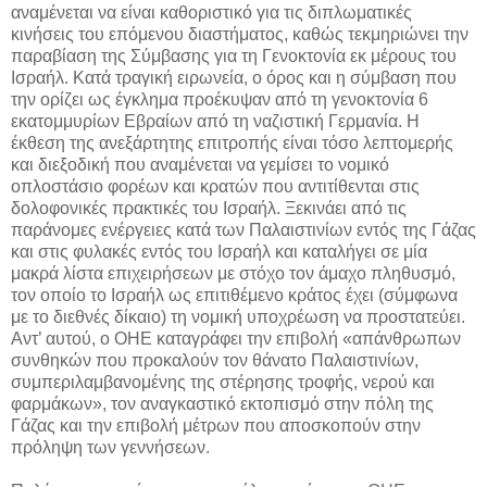
αναμένεται να είναι καθοριστικό για τις διπλωματικές
κινήσεις του επόμενου διαστήματος, καθώς τεκμηριώνει την
παραβίαση της Σύμβασης για τη Γενοκτονία εκ μέρους του
Ισραήλ. Κατά τραγική ειρωνεία, ο όρος και η σύμβαση που
την ορίζει ως έγκλημα προέκυψαν από τη γενοκτονία 6
εκατομμυρίων Εβραίων από τη ναζιστική Γερμανία. Η
έκθεση της ανεξάρτητης επιτροπής είναι τόσο λεπτομερής
και διεξοδική που αναμένεται να γεμίσει το νομικό
οπλοστάσιο φορέων και κρατών που αντιτίθενται στις
δολοφονικές πρακτικές του Ισραήλ. Ξεκινάει από τις
παράνομες ενέργειες κατά των Παλαιστινίων εντός της Γάζας
και στις φυλακές εντός του Ισραήλ και καταλήγει σε μία
μακρά λίστα επιχειρήσεων με στόχο τον άμαχο πληθυσμό,
τον οποίο το Ισραήλ ως επιτιθέμενο κράτος έχει (σύμφωνα
με το διεθνές δίκαιο) τη νομική υποχρέωση να προστατεύει.
Αντ’ αυτού, ο ΟΗΕ καταγράφει την επιβολή «απάνθρωπων
συνθηκών που προκαλούν τον θάνατο Παλαιστινίων,
συμπεριλαμβανομένης της στέρησης τροφής, νερού και
φαρμάκων», τον αναγκαστικό εκτοπισμό στην πόλη της
Γάζας και την επιβολή μέτρων που αποσκοπούν στην
πρόληψη των γεννήσεων.