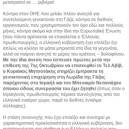
μετατραπεί σε … ριβιέρα!
Κόντρα στον ΟΗΕ που μιλάει πλέον ανοιχτά για
συντελούμενη γενοκτονία στη Γάζα, κόντρα σε διεθνείς
οργανισμούς που χρησιμοποιούν τον όρο εδώ και πολλούς
μήνες, κόντρα ακόμα και στην ίδια την Ευρωπαϊκή Ένωση
(που πάντα αρέσκεται να επικαλείται ο Έλληνας
πρωθυπουργός), η ελληνική κυβέρνηση έχει επιλέξει όχι
απλώς να κλείσει τα μάτια μπροστά στα ίδια τα γεγονότα,
αλλά να παίρνει ανοιχτά το μέρος του κράτους – δολοφόνου.
Με την ίδια άνεση που έσπευσε πρώτος μετά την
επίθεση της 7ης Οκτωβρίου να επισκεφθεί το Τελ Αβίβ,
ο Κυριάκος Μητσοτάκης στηρίζει έμπρακτα τη
γενοκτονική επιχείρηση στη Λωρίδα της Γάζας
παρέχοντας στο Ισραήλ και τον Μπενιαμίν Νετανιάχου
όποιου είδους συνεργασία του έχει ζητηθεί
(όπως όταν ο
Ισραηλινός πρωθυπουργός πέρασε ανενόχλητος από τον
ελληνικό εναέριο χώρο, παρά το διεθνές ένταλμα
σύλληψης).
Η στάση συνενοχής που έχει επιλέξει και συντηρεί με
χαρακτηριστική προκλητικότητα η ελληνική κυβέρνηση, δεν
ανταποκρίνεται στο αίσθημα των Ελλήνων πολιτών που