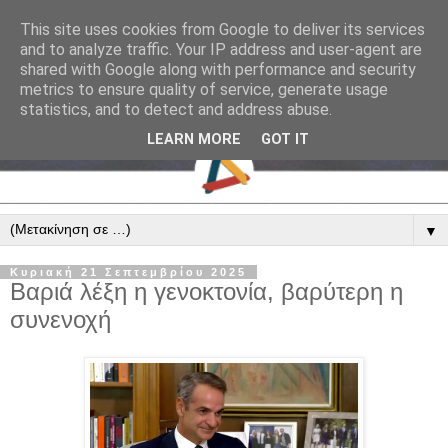
This site uses cookies from Google to deliver its services
and to analyze traffic. Your IP address and user-agent are
shared with Google along with performance and security
metrics to ensure quality of service, generate usage
statistics, and to detect and address abuse.
LEARN MORE
GOT IT
▼
Κυριακή 21 Σεπτεμβρίου 2025
Βαριά λέξη η γενοκτονία, βαρύτερη η
συνενοχή