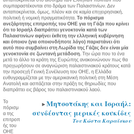
συμπαραστέκονται στο δράμα των Παλαιστινίων. Δεν
ανταποκρίνεται, όμως, πλέον και σε καμία επιχειρησιακή,
πολιτική ή νομική πραγματικότητα.
Το πόρισμα
ανεξάρτητης επιτροπής του ΟΗΕ για τη Γάζα που κρίνει
ότι το Ισραήλ διαπράττει γενοκτονία κατά των
Παλαιστινίων αφήνει έκθετη την ελληνική κυβέρνηση
και όποιον (για οποιονδήποτε λόγο) παριστάνει ότι
αυτό που συμβαίνει στη Λωρίδα της Γάζας δεν είναι μία
γενοκτονία σε ζωντανή μετάδοση.
Την ώρα που το ένα
μετά το άλλο τα κράτη της Ευρώπης ανακοινώνουν πως θα
προχωρήσουν σε αναγνώριση παλαιστινιακού κράτους κατά
την προσεχή Γενική Συνέλευση του ΟΗΕ, η Ελλάδα
ευθυγραμμίζεται με την αμερικανική πολιτική στη Μέση
Ανατολή και ασπάζεται στην πράξη τις θηριωδίες που
διαπράττει εις βάρος του παλαιστινιακού λαού.
Μητσοτάκης και Ισραήλ:
Το
►
πόρισμ
συνδέοντας μερικές κουκίδες
α της
επιτροπ
Του Κώστα Καραϊσκου
ής του
ΟΗΕ