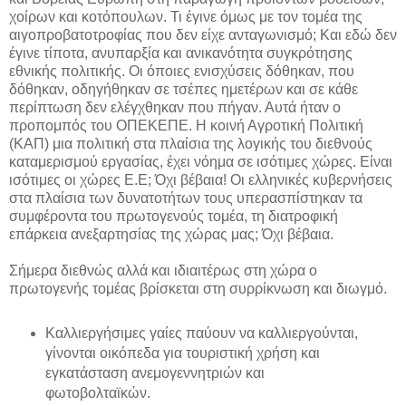
χοίρων και κοτόπουλων. Τι έγινε όμως με τον τομέα της
αιγοπροβατοτροφίας που δεν είχε ανταγωνισμό; Και εδώ δεν
έγινε τίποτα, ανυπαρξία και ανικανότητα συγκρότησης
εθνικής πολιτικής. Οι όποιες ενισχύσεις δόθηκαν, που
δόθηκαν, οδηγήθηκαν σε τσέπες ημετέρων και σε κάθε
περίπτωση δεν ελέγχθηκαν που πήγαν. Αυτά ήταν ο
προπομπός του ΟΠΕΚΕΠΕ. Η κοινή Αγροτική Πολιτική
(ΚΑΠ) μια πολιτική στα πλαίσια της λογικής του διεθνούς
καταμερισμού εργασίας, έχει νόημα σε ισότιμες χώρες. Είναι
ισότιμες οι χώρες Ε.Ε; Όχι βέβαια! Οι ελληνικές κυβερνήσεις
στα πλαίσια των δυνατοτήτων τους υπερασπίστηκαν τα
συμφέροντα του πρωτογενούς τομέα, τη διατροφική
επάρκεια ανεξαρτησίας της χώρας μας; Όχι βέβαια.
Σήμερα διεθνώς αλλά και ιδιαιτέρως στη χώρα ο
πρωτογενής τομέας βρίσκεται στη συρρίκνωση και διωγμό.
Καλλιεργήσιμες γαίες παύουν να καλλιεργούνται,
γίνονται οικόπεδα για τουριστική χρήση και
εγκατάσταση ανεμογεννητριών και
φωτοβολταϊκών.