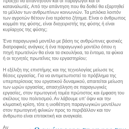
προέχει να απαντήσουν και οι παραγωγοί και οι
καταναλωτές. Από την απάντηση που θα δοθεί θα εξαρτηθεί
το μέλλον των ανθρωπίνων κοινωνιών. Τα μπλόκα λοιπόν
των αγροτών θέτουν ένα τεράστιο ζήτημα. Είναι ο άνθρωπος
κομμάτι της φύσης, είναι διαχειριστής της φύσης ή είναι
κυρίαρχος της φύσης;
Ένα παραγωγικό μοντέλο με βάση τις ανθρώπινες φυσικές
διατροφικές ανάγκες ή ένα παραγωγικό μοντέλο όπου η
πηγή πρωτεϊνών θα είναι τα σκουλήκια, τα έντομα, τα φύκια
ή οι τεχνητές πρωτεΐνες του εργαστηρίου;
Η εξέλιξη της επιστήμης και της τεχνολογίας μείωσε τις
θέσεις εργασίας. Για να αντιμετωπιστεί το πρόβλημα της
υπερπερίσειας του εργατικού δυναμικού, απαιτείται μείωση
των ωρών εργασίας, απασχόληση σε παραγωγικές
εργασίες, στον πρωτογενή τομέα πρώτιστος και έμφαση του
σκέλους του πολιτισμού. Αν λάβουμε υπ’ όψιν και την
κλιματική κρίση, τότε η υιοθέτηση παραγωγικών μοντέλων
στον πρωτογενή φιλικών προς το περιβάλλον και τον
άνθρωπο είναι επιτακτική και αναγκαία.
Αν