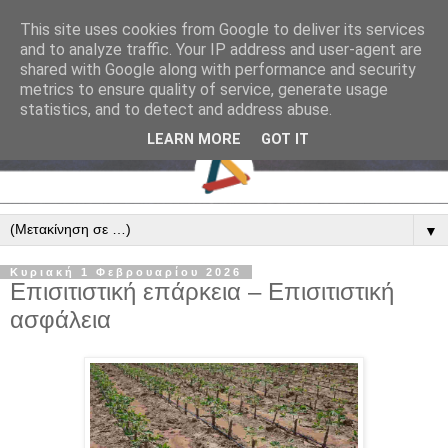
This site uses cookies from Google to deliver its services
and to analyze traffic. Your IP address and user-agent are
shared with Google along with performance and security
metrics to ensure quality of service, generate usage
statistics, and to detect and address abuse.
LEARN MORE
GOT IT
▼
Κυριακή 1 Φεβρουαρίου 2026
Επισιτιστική επάρκεια – Επισιτιστική
ασφάλεια