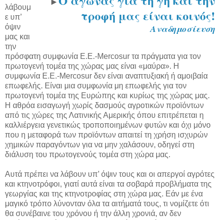
Ο αγώνας για τη γη και την
►
λάβουμ
τροφή μας είναι κοινός!
ε υπ’
όψιν
Αναδημοσίευση
μας και
την
πρόσφατη συμφωνία Ε.Ε.-Mercosur τα πράγματα για τον
πρωτογενή τομέα της χώρας μας είναι «μαύρα». Η
συμφωνία Ε.Ε.-Mercosur δεν είναι αναπτυξιακή ή αμοιβαία
επωφελής. Είναι μια συμφωνία μη επωφελής για τον
πρωτογενή τομέα της Ευρώπης και κυρίως της χώρας μας.
Η αθρόα εισαγωγή χωρίς δασμούς αγροτικών προϊόντων
από τις χώρες της Λατινικής Αμερικής όπου επιτρέπεται η
καλλιέργεια γενετικώς τροποποιημένων φυτών και όχι μόνο
που η μεταφορά των προϊόντων απαιτεί τη χρήση ισχυρών
χημικών παραγόντων για να μην χαλάσουν, οδηγεί στη
διάλυση του πρωτογενούς τομέα στη χώρα μας.
Αυτά πρέπει να λάβουν υπ’ όψιν τους και οι απεργοί αγρότες
και κτηνοτρόφοι, γιατί αυτά είναι τα σοβαρά προβλήματα της
γεωργίας και της κτηνοτροφίας στη χώρα μας. Εάν με ένα
μαγικό τρόπο λύνονταν όλα τα αιτήματά τους, τι νομίζετε ότι
θα συνέβαινε του χρόνου ή την άλλη χρονιά, αν δεν