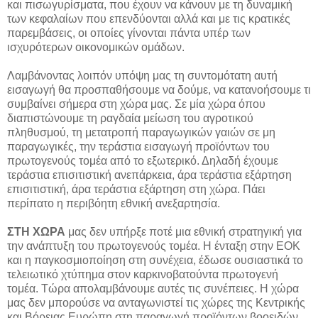
και πισωγυρίσματα, που έχουν να κάνουν με τη δυναμική
των κεφαλαίων που επενδύονται αλλά και με τις κρατικές
παρεμβάσεις, οι οποίες γίνονται πάντα υπέρ των
ισχυρότερων οικονομικών ομάδων.
Λαμβάνοντας λοιπόν υπόψη μας τη συντομότατη αυτή
εισαγωγή θα προσπαθήσουμε να δούμε, να κατανοήσουμε τι
συμβαίνει σήμερα στη χώρα μας. Σε μία χώρα όπου
διαπιστώνουμε τη ραγδαία μείωση του αγροτικού
πληθυσμού, τη μετατροπή παραγωγικών γαιών σε μη
παραγωγικές, την τεράστια εισαγωγή προϊόντων του
πρωτογενούς τομέα από το εξωτερικό. Δηλαδή έχουμε
τεράστια επισιτιστική ανεπάρκεια, άρα τεράστια εξάρτηση
επισιτιστική, άρα τεράστια εξάρτηση στη χώρα. Πάει
περίπατο η περιβόητη εθνική ανεξαρτησία.
ΣΤΗ ΧΩΡΑ
μας δεν υπήρξε ποτέ μια εθνική στρατηγική για
την ανάπτυξη του πρωτογενούς τομέα. Η ένταξη στην ΕΟΚ
και η παγκοσμιοποίηση στη συνέχεια, έδωσε ουσιαστικά το
τελειωτικό χτύπημα στον καρκινοβατούντα πρωτογενή
τομέα. Τώρα απολαμβάνουμε αυτές τις συνέπειες. Η χώρα
μας δεν μπορούσε να ανταγωνιστεί τις χώρες της Κεντρικής
και Βόρειας Ευρώπη στη παραγωγή προϊόντων βοοειδών,