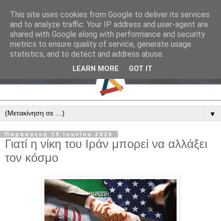
This site uses cookies from Google to deliver its services
and to analyze traffic. Your IP address and user-agent are
shared with Google along with performance and security
metrics to ensure quality of service, generate usage
statistics, and to detect and address abuse.
LEARN MORE
GOT IT
▼
Παρασκευή 19 Ιουνίου 2026
Γιατί η νίκη του Ιράν μπορεί να αλλάξει
τον κόσμο