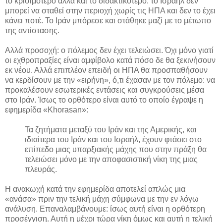
το κρισιμότερο αλλά και το διδακτικότερο: το Ισραήλ δεν
μπορεί να σταθεί στην περιοχή χωρίς τις ΗΠΑ και δεν το έχει
κάνει ποτέ. Το Ιράν μπόρεσε και στάθηκε μαζί με το μέτωπο
της αντίστασης.
Αλλά προσοχή: ο πόλεμος δεν έχει τελειώσει. Όχι μόνο γιατί
οι εχθροπραξίες είναι αμφίβολο κατά πόσο δε θα ξεκινήσουν
εκ νέου. Αλλά επιπλέον επειδή οι ΗΠΑ θα προσπαθήσουν
να κερδίσουν με την «ειρήνη», ό,τι έχασαν με τον πόλεμο: να
προκαλέσουν εσωτερικές εντάσεις και συγκρούσεις μέσα
στο Ιράν. Ίσως το ορθότερο είναι αυτό το οποίο έγραψε η
εφημερίδα «Khorasan»:
Τα ζητήματα μεταξύ του Ιράν και της Αμερικής, και
ιδιαίτερα του Ιράν και του Ισραήλ, έχουν φτάσει στο
επίπεδο μιας υπαρξιακής μάχης που στην πράξη θα
τελειώσει μόνο με την αποφασιστική νίκη της μιας
πλευράς.
Η ανακωχή κατά την εφημερίδα αποτελεί απλώς μια
«ανάσα» πριν την τελική μάχη σύμφωνα με την εν λόγω
ανάλυση. Επαναλαμβάνουμε: ίσως αυτή είναι η ορθότερη
προσέγγιση. Αυτή η μέχρι τώρα νίκη όμως και αυτή η τελική