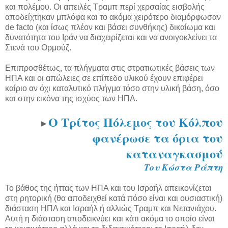
και πολέμου. Οι απειλές Τραμπ περί χερσαίας εισβολής
αποδείχτηκαν μπλόφα και το ακόμα χειρότερο διαμόρφωσαν
de facto (και ίσως πλέον και βάσει συνθήκης) δικαίωμα και
δυνατότητα του Ιράν να διαχειρίζεται και να ανοιγοκλείνει τα
Στενά του Ορμούζ.
Επιπροσθέτως, τα πλήγματα στις στρατιωτικές βάσεις των
ΗΠΑ και οι απώλειες σε επίπεδο υλικού έχουν επιφέρει
καίριο αν όχι καταλυτικό πλήγμα τόσο στην υλική βάση, όσο
και στην εικόνα της ισχύος των ΗΠΑ.
Ο Τρίτος Πόλεμος του Κόλπου
►
φανέρωσε τα όρια του
καταναγκασμού
Του Κώστα Ράπτη
Το βάθος της ήττας των ΗΠΑ και του Ισραήλ απεικονίζεται
στη ρητορική (θα αποδειχθεί κατά πόσο είναι και ουσιαστική)
διάσταση ΗΠΑ και Ισραήλ ή αλλιώς Τραμπ και Νετανιάχου.
Αυτή η διάσταση αποδεικνύει και κάτι ακόμα το οποίο είναι