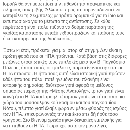
Ισραήλ θα αντιμετωπίσει την πιθανότητα πραγματικής και
πλήρους συντριβής. Άλλωστε προς το παρόν αδυνατεί να
καταβάλει τη Χεζμπολάχ με τρόπο δραματικό για το ίδιο και
εντυπωσιακό για το μέτωπο της αντίστασης. Σε κάθε
περίπτωση είναι πολύ πιθανό να δούμε παράταση της
γκρίζας κατάστασης μεταξύ εχθροπραξιών και παύσης τους
ή και κατάρρευση της διαδικασίας.
Έστω κι έτσι, πρόκειται για μια ιστορική στιγμή. Δεν είναι η
πρώτη φορά που οι ΗΠΑ ηττώνται. Κατά βάση στις διάφορες
μείζονες στρατιωτικές τους εμπλοκές μετά τον Β’ Παγκόσμιο
Πόλεμο, όποτε αυτές οι εμπλοκές παρατείνονται αρκετά, οι
ΗΠΑ ηττώνται. Η ήττα τους αυτή είναι ιστορική γιατί πρώτον
κάθε ήττα του πάλαι ποτέ ηγεμόνα του πλανήτη είναι
ιστορικής σημασίας, δεύτερον γιατί αφορά τη μείζονος
σημασίας περιοχή της «Μέσης Ανατολής», τρίτον γιατί είναι
κοινή ήττα ΗΠΑ και Ισραήλ, τέταρτον γιατί είναι ήττα από μια
χώρα του μουσουλμανικού κόσμου και του παγκοσμίου
Νότου, πέμπτο γιατί έλαβε χώρα εν μέσω φθοράς της ισχύος
των ΗΠΑ, επικυρώνοντάς την και έκτο επειδή ήρθε τόσο
γρήγορα. Στο Βιετνάμ χρειάστηκαν δεκαετίες εμπλοκής για
να ηττηθούν οι ΗΠΑ. Τώρα χρειάστηκαν μόνο λίγες