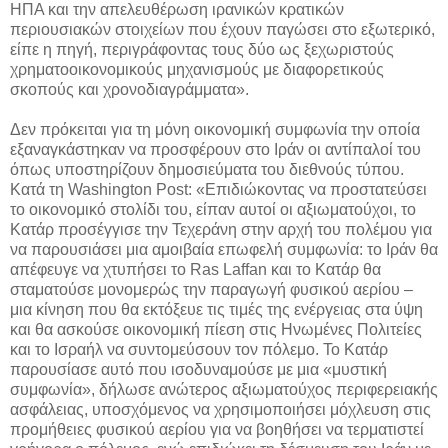
ΗΠΑ και την απελευθέρωση ιρανικών κρατικών
περιουσιακών στοιχείων που έχουν παγώσει στο εξωτερικό,
είπε η πηγή, περιγράφοντας τους δύο ως ξεχωριστούς
χρηματοοικονομικούς μηχανισμούς με διαφορετικούς
σκοπούς και χρονοδιαγράμματα».
Δεν πρόκειται για τη μόνη οικονομική συμφωνία την οποία
εξαναγκάστηκαν να προσφέρουν στο Ιράν οι αντίπαλοί του
όπως υποστηρίζουν δημοσιεύματα του διεθνούς τύπου.
Κατά τη Washington Post: «Επιδιώκοντας να προστατεύσει
το οικονομικό στολίδι του, είπαν αυτοί οι αξιωματούχοι, το
Κατάρ προσέγγισε την Τεχεράνη στην αρχή του πολέμου για
να παρουσιάσει μια αμοιβαία επωφελή συμφωνία: το Ιράν θα
απέφευγε να χτυπήσει το Ras Laffan και το Κατάρ θα
σταματούσε μονομερώς την παραγωγή φυσικού αερίου –
μια κίνηση που θα εκτόξευε τις τιμές της ενέργειας στα ύψη
και θα ασκούσε οικονομική πίεση στις Ηνωμένες Πολιτείες
και το Ισραήλ να συντομεύσουν τον πόλεμο. Το Κατάρ
παρουσίασε αυτό που ισοδυναμούσε με μια «μυστική
συμφωνία», δήλωσε ανώτερος αξιωματούχος περιφερειακής
ασφάλειας, υποσχόμενος να χρησιμοποιήσει μόχλευση στις
προμήθειες φυσικού αερίου για να βοηθήσει να τερματιστεί