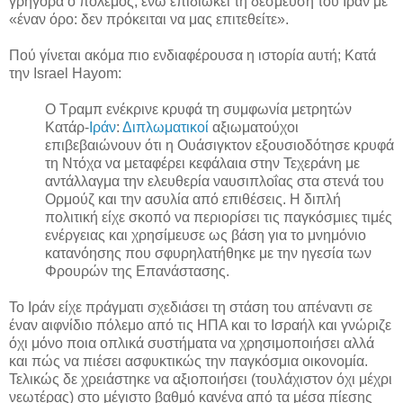
γρήγορα ο πόλεμος, ενώ επιδιώκει τη δέσμευση του Ιράν με
«έναν όρο: δεν πρόκειται να μας επιτεθείτε».
Πού γίνεται ακόμα πιο ενδιαφέρουσα η ιστορία αυτή; Κατά
την Israel Hayom:
Ο Τραμπ ενέκρινε κρυφά τη συμφωνία μετρητών
Κατάρ-
Ιράν
:
Διπλωματικοί
αξιωματούχοι
επιβεβαιώνουν ότι η Ουάσιγκτον εξουσιοδότησε κρυφά
τη Ντόχα να μεταφέρει κεφάλαια στην Τεχεράνη με
αντάλλαγμα την ελευθερία ναυσιπλοΐας στα στενά του
Ορμούζ και την ασυλία από επιθέσεις. Η διπλή
πολιτική είχε σκοπό να περιορίσει τις παγκόσμιες τιμές
ενέργειας και χρησίμευσε ως βάση για το μνημόνιο
κατανόησης που σφυρηλατήθηκε με την ηγεσία των
Φρουρών της Επανάστασης.
To Iράν είχε πράγματι σχεδιάσει τη στάση του απέναντι σε
έναν αιφνίδιο πόλεμο από τις ΗΠΑ και το Ισραήλ και γνώριζε
όχι μόνο ποια οπλικά συστήματα να χρησιμοποιήσει αλλά
και πώς να πιέσει ασφυκτικώς την παγκόσμια οικονομία.
Τελικώς δε χρειάστηκε να αξιοποιήσει (τουλάχιστον όχι μέχρι
νεωτέρας) στο μέγιστο βαθμό κανένα από τα μέσα πίεσης