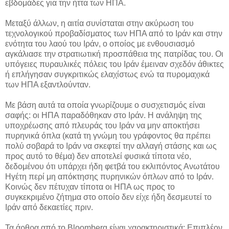
εβδομάδες για την ήττα των ΗΠΑ.
Μεταξύ άλλων, η αιτία συνίσταται στην ακύρωση του
τεχνολογικού προβαδίσματος των ΗΠΑ από το Ιράν και στην
ενότητα του λαού του Ιράν, ο οποίος με ενθουσιασμό
αγκάλιασε την στρατιωτική προσπάθεια της πατρίδας του. Οι
υπόγειες πυραυλικές πόλεις του Ιράν έμειναν σχεδόν άθικτες
ή επλήγησαν συγκριτικώς ελαχίστως ενώ τα πυρομαχικά
των ΗΠΑ εξαντλούνταν.
Με βάση αυτά τα οποία γνωρίζουμε ο συσχετισμός είναι
σαφής: οι ΗΠΑ παραδόθηκαν στο Ιράν. Η ανάληψη της
υποχρέωσης από πλευράς του Ιράν να μην αποκτήσει
πυρηνικά όπλα (κατά τη γνώμη του γράφοντος θα πρέπει
πολύ σοβαρά το Ιράν να σκεφτεί την αλλαγή στάσης και ως
προς αυτό το θέμα) δεν αποτελεί φυσικά τίποτα νέο,
δεδομένου ότι υπάρχει ήδη φετβά του εκλιπόντος Ανωτάτου
Ηγέτη περί μη απόκτησης πυρηνικών όπλων από το Ιράν.
Κοινώς δεν πέτυχαν τίποτα οι ΗΠΑ ως προς το
συγκεκριμένο ζήτημα στο οποίο δεν είχε ήδη δεσμευτεί το
Ιράν από δεκαετίες πριν.
Τα άρθρα από το Bloomberg είναι χαρακτηριστικά: Επιπλέον