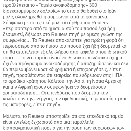
προβλέπεται το «Ταμείο ανοικοδόμησης» 300
δισεκατομμυρίων δολαρίων το οποίο θα δοθεί στο Ιράν
μόλις ολοκληρωθεί η συμφωνία κατά τα φαινόμενα.
Σύμφωνα με το σχετικό μάλιστα άρθρο του Reuters
«περισσότερο από το ήμισυ αυτού του ποσού έχει ήδη
δεσμευτεί, δήλωσε στο Reuters πηγή με άμεση γνώση της
συμφωνίας… Το Reuters αποκαλύπτει για πρώτη φορά ότι
περισσότερο από το ήμισυ του ποσού έχει ήδη δεσμευτεί και
ότι θα αποτελείται εξ ολοκλήρου από κεφάλαια του ιδιωτικού
τομέα… Το νέο ταμείο είναι ένα ιδιωτικό επενδυτικό όχημα,
όχι ένα πρόγραμμα ανοικοδόμησης ή αποζημιώσεων και δεν
θα περιλαμβάνει κρατικά χρήματα ή επιχορηγήσεις, είπε η
πηγή, προσθέτοντας ότι εταιρείες που εδρεύουν στις ΗΠΑ,
τα αραβικά κράτη του Κόλπου, την Ασία, τη Νότια Αμερική
και την Αφρική έχουν συμφωνήσει να δεσμεύσουν
χρηματοδότηση… Οι επενδύσεις που δεσμεύτηκαν
καλύπτουν την ενέργεια, την εφοδιαστική, τη μεταποίηση και
τις μεταφορές, είπε η πηγή».
Μάλιστα, το Reuters υποστηρίζει ότι «το επενδυτικό ταμείο
είναι εντελώς ξεχωριστό από μια παράλληλη
διαπραγματευτική πορεία για την άρση των κυρώσεων των