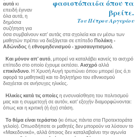
φασιστόπαιδα όπου τα
αυτά
κι
βρείτε.
επειδή έγιναν
όλα αυτά, η
Του Πέτρου Αργυρίου
δημόσια
συζήτηση για
όσα συμβαίνουν κατ’ αυτάς στα σχολεία και εν μέσω των
μαθητών πρέπει να διεξάγεται σε επίπεδο
Πολάκη -
Αδώνιδος
ή
εθνομηδενισμού - χρυσαυγιτισμού.
Και μόνον απ’ αυτό
, μπορεί να καταλάβει κανείς το αισχρό
επίπεδο στο οποίο έχουμε εκπέσει.
Αισχρό
αλλά
επικίνδυνο
. Η Χρυσή Αυγή τρυπώνει όπου μπορεί (εις ό,τι
αφορά τα μαθητικά) και το δηλητήριο του εθνικισμού
διαχέεται σε ανήσυχες ηλικίες.
Ηλικίες κατά τις οποίες
η ενσυναίσθηση του πολιτισμού
μας και η συμμετοχή σε αυτόν, κατ’ εξοχήν διαμορφώνονται:
όπως και η κριτική (ή όχι) στάση.
Το θέμα είναι τεράστιο
(κι όπως πάντα στα Προτεκτοράτα
γελοίο). Οπωσδήποτε οι μαθητές δεν μπορούν να λύσουν το
«Μακεδονικό», αλλά όποιος δεν καταλαβαίνει την αγωνία