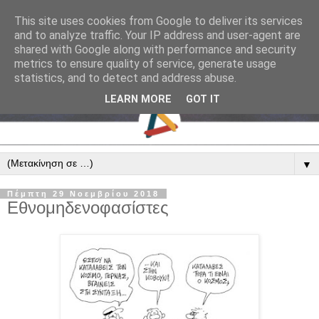
This site uses cookies from Google to deliver its services
and to analyze traffic. Your IP address and user-agent are
shared with Google along with performance and security
metrics to ensure quality of service, generate usage
statistics, and to detect and address abuse.
LEARN MORE
GOT IT
▼
Πέμπτη 29 Νοεμβρίου 2018
Εθνομηδενοφασίστες