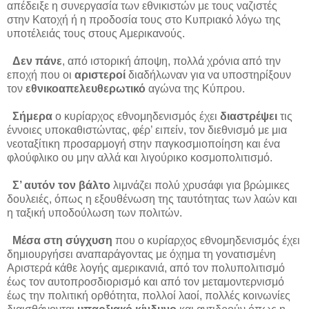
απέδειξε η συνεργασία των εθνικιστών με τους ναζιστές
στην Κατοχή ή η προδοσία τους στο Κυπριακό λόγω της
υποτέλειάς τους στους Αμερικανούς.
Δεν πάνε
, από ιστορική άποψη, πολλά χρόνια από την
εποχή που οι
αριστεροί
διαδήλωναν για να υποστηρίξουν
τον
εθνικοαπελευθερωτικό
αγώνα της Κύπρου.
Σήμερα
ο κυρίαρχος εθνομηδενισμός έχει
διαστρέψει
τις
έννοιες υποκαθιστώντας, φέρ’ ειπείν, τον διεθνισμό με μια
νεοταξίτικη προσαρμογή στην παγκοσμιοποίηση και ένα
φλούφλικο ου μην αλλά και λιγούρικο κοσμοπολιτισμό.
Σ’ αυτόν τον βάλτο
λιμνάζει πολύ χρυσάφι για βρώμικες
δουλειές, όπως η εξουθένωση της ταυτότητας των λαών και
η ταξική υποδούλωση των πολιτών.
Μέσα στη σύγχυση
που ο κυρίαρχος εθνομηδενισμός έχει
δημιουργήσει αναπαράγοντας με όχημα τη γονατισμένη
Αριστερά κάθε λογής αμερικανιά, από τον πολυπολιτισμό
έως τον αυτοπροσδιορισμό και από τον μεταμοντερνισμό
έως την πολιτική ορθότητα, πολλοί λαοί, πολλές κοινωνίες