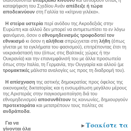
διαισθάνονται
υπαρξιακό κίνδυνο
και αντιδρούν όπως η
καταψήφιση του Σχεδίου Ανάν
απέδειξε
ή τώρα
αποδεικνύουν
στη Γαλλία τα «κίτρινα γιλέκα».
Η στείρα υστερία
περί ανόδου της Ακροδεξιάς στην
Ευρώπη και αλλού δεν μπορεί να αντιμετωπίσει το εν λόγω
φαινόμενο, όσον ο
εθνομηδενισμός τροφοδοτεί τον
εθνικισμό
κι όσον η
αλήθεια
σπρώχνεται στη
λήθη
(όπως
γίνεται με τα εγκλήματα του φασισμού), επιτρέποντας έτσι τη
νεκρανάστασή του (όπως στις Βαλτικές χώρες ή την
Ουκρανία) και την επανεμφάνισή του με άλλα προσωπεία
όπως στην Ιταλία, τη Γερμανία, την Ουγγαρία και αλλού (με
τρομακτικές
μάλιστα αναλογίες ως προς τη διαδρομή του).
Η απίσχναση
της αστικής δημοκρατίας προς όφελος της
οικονομικής δικτατορίας και η ενσωμάτωση μεγάλου μέρους
της Αριστεράς στην παγκοσμιοποίηση διά του
εθνομηδενισμού
αποσυνθέτουν
τις κοινωνίες, δημιουργούν
προτεκτοράτα
και μετατρέπουν τους πολίτες σε
ανδράποδα
.
Τσακίστε τα
Για να
►
γίνονται όλα