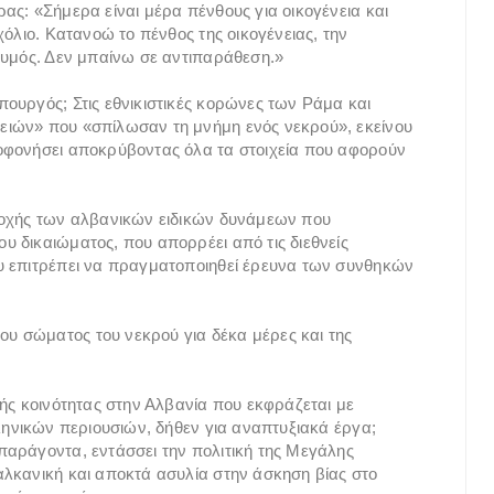
ας: «Σήμερα είναι μέρα πένθους για οικογένεια και
χόλιο. Κατανοώ το πένθος της οικογένειας, την
θυμός. Δεν μπαίνω σε αντιπαράθεση.»
ουργός; Στις εθνικιστικές κορώνες των Ράμα και
ειών» που «σπίλωσαν τη μνήμη ενός νεκρού», εκείνου
οφονήσει αποκρύβοντας όλα τα στοιχεία που αφορούν
δοχής των αλβανικών ειδικών δυνάμεων που
 δικαιώματος, που απορρέει από τις διεθνείς
υ επιτρέπει να πραγματοποιηθεί έρευνα των συνθηκών
 σώματος του νεκρού για δέκα μέρες και της
κής κοινότητας στην Αλβανία που εκφράζεται με
ληνικών περιουσιών, δήθεν για αναπτυξιακά έργα;
παράγοντα, εντάσσει την πολιτική της Μεγάλης
λκανική και αποκτά ασυλία στην άσκηση βίας στο