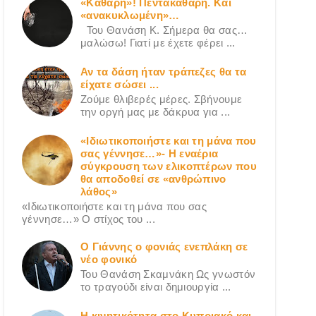
«Καθαρή»! Πεντακάθαρη. Και
«ανακυκλωμένη»…
Του Θανάση Κ. Σήμερα θα σας…
μαλώσω! Γιατί με έχετε φέρει ...
Αν τα δάση ήταν τράπεζες θα τα
είχατε σώσει ...
Ζούμε θλιβερές μέρες. Σβήνουμε
την οργή μας με δάκρυα για ...
«Ιδιωτικοποιήστε και τη μάνα που
σας γέννησε…»- Η εναέρια
σύγκρουση των ελικοπτέρων που
θα αποδοθεί σε «ανθρώπινο
λάθος»
«Ιδιωτικοποιήστε και τη μάνα που σας
γέννησε…» Ο στίχος του ...
Ο Γιάννης ο φονιάς ενεπλάκη σε
νέο φονικό
Του Θανάση Σκαμνάκη Ως γνωστόν
το τραγούδι είναι δημιουργία ...
Η κινητικότητα στο Κυπριακό και