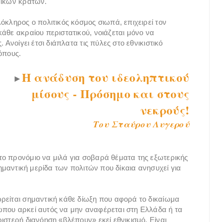
νικών κρατών.
όκληρος ο πολιτικός κόσμος σιωπά, επιχειρεί τον
άθε ακραίου περιστατικού, νοιάζεται μόνο να
 Ανοίγει έτσι διάπλατα τις πύλες στο εθνικιστικό
όπους.
Η ανάδυση του ιδεοληπτικού
►
μίσους - Πρόσημο και στους
νεκρούς!
Του Σταύρου Λυγερού
ο προνόμιο να μιλά για σοβαρά θέματα της εξωτερικής
σημαντική μερίδα των πολιτών που δίκαια ανησυχεί για
ρείται σημαντική κάθε δίωξη που αφορά το δικαίωμα
ώπου αρκεί αυτός να μην αναφέρεται στη Ελλάδα ή τα
ιστερή διανόηση «βλέπουν» εκεί εθνικισμό. Είναι