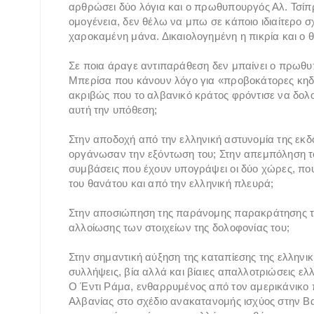
αρθρώσει δύο λόγια και ο πρωθυπουργός Αλ. Τσίπρ
ομογένεια, δεν θέλω να μπω σε κάποιο ιδιαίτερο σ
χαροκαμένη μάνα. Δικαιολογημένη η πικρία και ο 
Σε ποια άραγε αντιπαράθεση δεν μπαίνει ο πρωθυπ
Μπερίσα που κάνουν λόγο για «προβοκάτορες κηδ
ακριβώς που το αλβανικό κράτος φρόντισε να δολ
αυτή την υπόθεση;
Στην αποδοχή από την ελληνική αστυνομία της εκ
οργάνωσαν την εξόντωση του; Στην απεμπόληση του
συμβάσεις που έχουν υπογράψει οι δύο χώρες, πο
του θανάτου και από την ελληνική πλευρά;
Στην αποσιώπηση της παράνομης παρακράτησης του
αλλοίωσης των στοιχείων της δολοφονίας του;
Στην σημαντική αύξηση της καταπίεσης της ελληνι
συλλήψεις, βία αλλά και βίαιες απαλλοτριώσεις ελ
Ο Έντι Ράμα, ενθαρρυμένος από τον αμερικάνικο 
Αλβανίας στο σχέδιο ανακατανομής ισχύος στην Βα