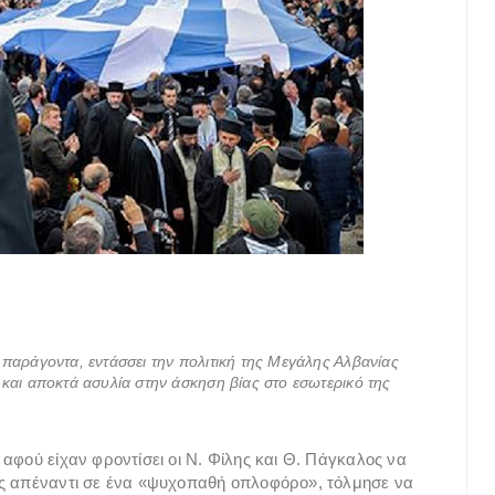
παράγοντα, εντάσσει την πολιτική της Μεγάλης Αλβανίας
και αποκτά ασυλία στην άσκηση βίας στο εσωτερικό της
αφού είχαν φροντίσει οι Ν. Φίλης και Θ. Πάγκαλος να
ας απέναντι σε ένα «ψυχοπαθή οπλοφόρο», τόλμησε να