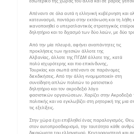
εσωτερικό της χώρας του αλλά και σε βάρος γειτο
Απέναντι σε όλα αυτά η ελληνική κυβέρνηση και ολ
κατευνασμό, ποντάρει στην εκτόνωση και τη λήθη κ
ικανοποιηθεί ο υπερατλαντικός στρατηγικός εταίρος.
δηλητήριο και το διχασμό των δύο λαών, με δύο τρ
Από την μία πλευρά, αφήνει αναπάντητες τις
προκλήσεις των ηγεσιών άλλοτε της
Αλβανίας, άλλοτε της ΠΓΔΜ άλλοτε της, κατά
πολύ ισχυρότερης και πιο επικίνδυνης,
Τουρκίας και σιωπά απέναντι σε παράνομες
διεκδικήσεις. Από την άλλη «νομιμοποιεί» στη
συνείδηση απλών πολιτών το ρατσιστικό
δηλητήριο και τον ακροδεξιό λόγο
φασιστικών οργανώσεων. Χαρίζει στην Ακροδεξιά τ
πολιτικής και να εγκλωβίζει στη ρητορική της μια 
τις εξελίξεις.
Στην χώρα έχει επιβληθεί ένας παραλογισμός. Θεω
στον αυτοπροσδιορισμό, την ταυτότητα κάθε ανθρ
δικαιώματα του ελληνισμού. Κεντροαριστερή και αρ