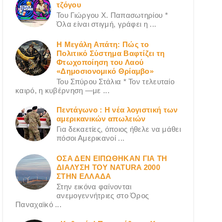
τζόγου
Του Γιώργου X. Παπασωτηρίου *
Όλα είναι στιγμή, γράφει η ...
Η Μεγάλη Απάτη: Πώς το
Πολιτικό Σύστημα Βαφτίζει τη
Φτωχοποίηση του Λαού
«Δημοσιονομικό Θρίαμβο»
Του Σπύρου Στάλια * Τον τελευταίο
καιρό, η κυβέρνηση —με ...
Πεντάγωνο : Η νέα λογιστική των
αμερικανικών απωλειών
Για δεκαετίες, όποιος ήθελε να μάθει
πόσοι Αμερικανοί ...
ΟΣΑ ΔΕN ΕΙΠΩΘΗΚΑΝ ΓΙΑ ΤΗ
ΔΙΑΛΥΣΗ ΤΟΥ NATURA 2000
ΣΤΗΝ ΕΛΛΑΔΑ
Στην εικόνα φαίνονται
ανεμογεννήτριες στο Όρος
Παναχαϊκό ...