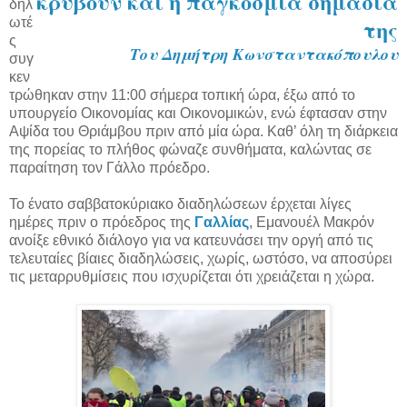
κρύβουν και η παγκόσμια σημασία
δηλ
της
ωτέ
ς
Του Δημήτρη Κωνσταντακόπουλου
συγ
κεν
τρώθηκαν στην 11:00 σήμερα τοπική ώρα, έξω από το
υπουργείο Οικονομίας και Οικονομικών, ενώ έφτασαν στην
Αψίδα του Θριάμβου πριν από μία ώρα. Καθ’ όλη τη διάρκεια
της πορείας το πλήθος φώναζε συνθήματα, καλώντας σε
παραίτηση τον Γάλλο πρόεδρο.
Το ένατο σαββατοκύριακο διαδηλώσεων έρχεται λίγες
ημέρες πριν ο πρόεδρος της
Γαλλίας
, Εμανουέλ Μακρόν
ανοίξε εθνικό διάλογο για να κατευνάσει την οργή από τις
τελευταίες βίαιες διαδηλώσεις, χωρίς, ωστόσο, να αποσύρει
τις μεταρρυθμίσεις που ισχυρίζεται ότι χρειάζεται η χώρα.