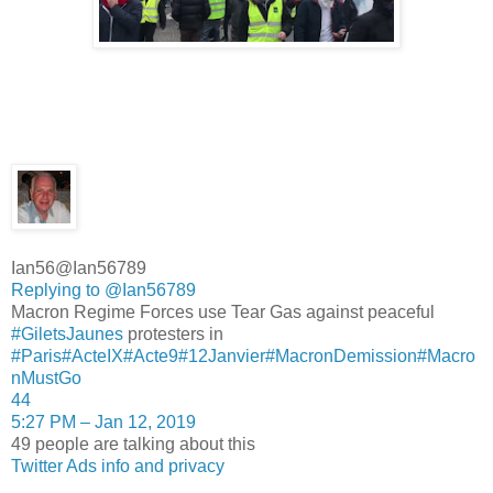
Ian56
@Ian56789
Replying to @Ian56789
Macron Regime Forces use Tear Gas against peaceful
#
GiletsJaunes
protesters in
#
Paris
#
ActeIX
#
Acte9
#
12Janvier
#
MacronDemission
#
Macro
nMustGo
44
5:27 PM – Jan 12, 2019
49 people are talking about this
Twitter Ads info and privacy