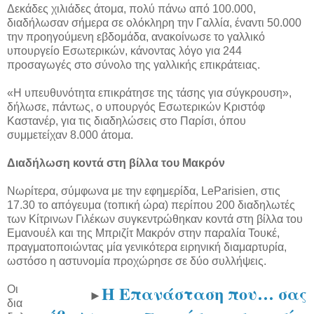
Δεκάδες χιλιάδες άτομα, πολύ πάνω από 100.000,
διαδήλωσαν σήμερα σε ολόκληρη την Γαλλία, έναντι 50.000
την προηγούμενη εβδομάδα, ανακοίνωσε το γαλλικό
υπουργείο Εσωτερικών, κάνοντας λόγο για 244
προσαγωγές στο σύνολο της γαλλικής επικράτειας.
«Η υπευθυνότητα επικράτησε της τάσης για σύγκρουση»,
δήλωσε, πάντως, ο υπουργός Εσωτερικών Κριστόφ
Καστανέρ, για τις διαδηλώσεις στο Παρίσι, όπου
συμμετείχαν 8.000 άτομα.
Διαδήλωση κοντά στη βίλλα του Μακρόν
Νωρίτερα, σύμφωνα με την εφημερίδα, LeParisien, στις
17.30 το απόγευμα (τοπική ώρα) περίπου 200 διαδηλωτές
των Κίτρινων Γιλέκων συγκεντρώθηκαν κοντά στη βίλλα του
Εμανουέλ και της Μπριζίτ Μακρόν στην παραλία Τουκέ,
πραγματοποιώντας μία γενικότερα ειρηνική διαμαρτυρία,
ωστόσο η αστυνομία προχώρησε σε δύο συλλήψεις.
Η Επανάσταση που… σας
Οι
►
δια